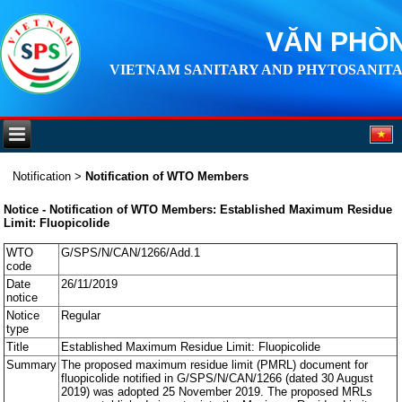
VĂN PHÒN
VIETNAM SANITARY AND PHYTOSANITA
Notification
>
Notification of WTO Members
Notice - Notification of WTO Members: Established Maximum Residue
Limit: Fluopicolide
WTO
G/SPS/N/CAN/1266/Add.1
code
Date
26/11/2019
notice
Notice
Regular
type
Title
Established Maximum Residue Limit: Fluopicolide
Summary
The proposed maximum residue limit (PMRL) document for
fluopicolide notified in G/SPS/N/CAN/1266 (dated 30 August
2019) was adopted 25 November 2019. The proposed MRLs