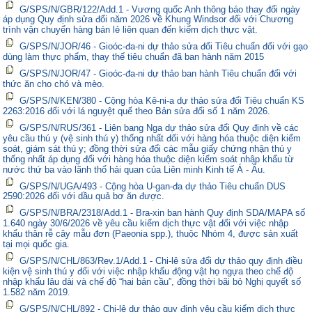
G/SPS/N/GBR/122/Add.1 - Vương quốc Anh thông báo thay đổi ngày
áp dụng Quy định sửa đổi năm 2026 về Khung Windsor đối với Chương
trình vận chuyển hàng bán lẻ liên quan đến kiểm dịch thực vật.
G/SPS/N/JOR/46 - Gioóc-đa-ni dự thảo sửa đổi Tiêu chuẩn đối với gạo
dùng làm thực phẩm, thay thế tiêu chuẩn đã ban hành năm 2015
G/SPS/N/JOR/47 - Gioóc-đa-ni dự thảo ban hành Tiêu chuẩn đối với
thức ăn cho chó và mèo.
G/SPS/N/KEN/380 - Cộng hòa Kê-ni-a dự thảo sửa đổi Tiêu chuẩn KS
2263:2016 đối với lá nguyệt quế theo Bản sửa đổi số 1 năm 2026.
G/SPS/N/RUS/361 - Liên bang Nga dự thảo sửa đổi Quy định về các
yêu cầu thú y (vệ sinh thú y) thống nhất đối với hàng hóa thuộc diện kiểm
soát, giám sát thú y; đồng thời sửa đổi các mẫu giấy chứng nhận thú y
thống nhất áp dụng đối với hàng hóa thuộc diện kiểm soát nhập khẩu từ
nước thứ ba vào lãnh thổ hải quan của Liên minh Kinh tế Á - Âu.
G/SPS/N/UGA/493 - Cộng hòa U-gan-đa dự thảo Tiêu chuẩn DUS
2590:2026 đối với dầu quả bơ ăn được.
G/SPS/N/BRA/2318/Add.1 - Bra-xin ban hành Quy định SDA/MAPA số
1.640 ngày 30/6/2026 về yêu cầu kiểm dịch thực vật đối với việc nhập
khẩu thân rễ cây mẫu đơn (Paeonia spp.), thuộc Nhóm 4, được sản xuất
tại mọi quốc gia.
G/SPS/N/CHL/863/Rev.1/Add.1 - Chi-lê sửa đổi dự thảo quy định điều
kiện vệ sinh thú y đối với việc nhập khẩu động vật họ ngựa theo chế độ
nhập khẩu lâu dài và chế độ “hai bán cầu”, đồng thời bãi bỏ Nghị quyết số
1.582 năm 2019.
G/SPS/N/CHL/892 - Chi-lê dự thảo quy định yêu cầu kiểm dịch thực