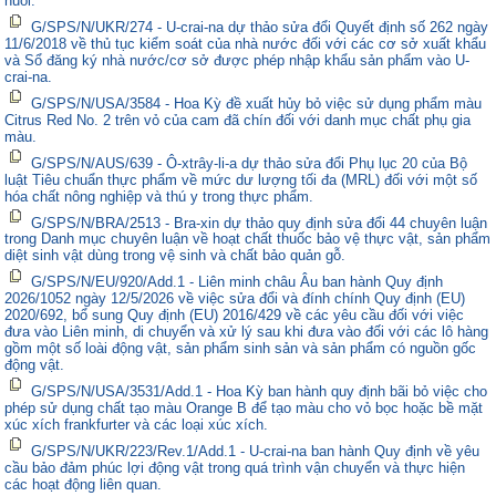
nuôi.
G/SPS/N/UKR/274 - U-crai-na dự thảo sửa đổi Quyết định số 262 ngày
11/6/2018 về thủ tục kiểm soát của nhà nước đối với các cơ sở xuất khẩu
và Sổ đăng ký nhà nước/cơ sở được phép nhập khẩu sản phẩm vào U-
crai-na.
G/SPS/N/USA/3584 - Hoa Kỳ đề xuất hủy bỏ việc sử dụng phẩm màu
Citrus Red No. 2 trên vỏ của cam đã chín đối với danh mục chất phụ gia
màu.
G/SPS/N/AUS/639 - Ô-xtrây-li-a dự thảo sửa đổi Phụ lục 20 của Bộ
luật Tiêu chuẩn thực phẩm về mức dư lượng tối đa (MRL) đối với một số
hóa chất nông nghiệp và thú y trong thực phẩm.
G/SPS/N/BRA/2513 - Bra-xin dự thảo quy định sửa đổi 44 chuyên luận
trong Danh mục chuyên luận về hoạt chất thuốc bảo vệ thực vật, sản phẩm
diệt sinh vật dùng trong vệ sinh và chất bảo quản gỗ.
G/SPS/N/EU/920/Add.1 - Liên minh châu Âu ban hành Quy định
2026/1052 ngày 12/5/2026 về việc sửa đổi và đính chính Quy định (EU)
2020/692, bổ sung Quy định (EU) 2016/429 về các yêu cầu đối với việc
đưa vào Liên minh, di chuyển và xử lý sau khi đưa vào đối với các lô hàng
gồm một số loài động vật, sản phẩm sinh sản và sản phẩm có nguồn gốc
động vật.
G/SPS/N/USA/3531/Add.1 - Hoa Kỳ ban hành quy định bãi bỏ việc cho
phép sử dụng chất tạo màu Orange B để tạo màu cho vỏ bọc hoặc bề mặt
xúc xích frankfurter và các loại xúc xích.
G/SPS/N/UKR/223/Rev.1/Add.1 - U-crai-na ban hành Quy định về yêu
cầu bảo đảm phúc lợi động vật trong quá trình vận chuyển và thực hiện
các hoạt động liên quan.