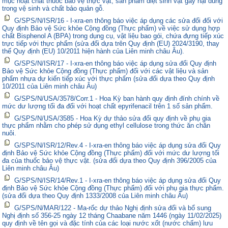
mục hoạt chất thuốc bảo vệ thực vật, sản phẩm diệt sinh vật gây hại dùng
trong vệ sinh và chất bảo quản gỗ.
G/SPS/N/ISR/16 - I-xra-en thông báo việc áp dụng các sửa đổi đối với
Quy định Bảo vệ Sức khỏe Cộng đồng (Thực phẩm) về việc sử dụng hợp
chất Bisphenol A (BPA) trong dụng cụ, vật liệu bao gói, chứa đựng tiếp xúc
trực tiếp với thực phẩm (sửa đổi dựa trên Quy định (EU) 2024/3190, thay
thế Quy định (EU) 10/2011 hiện hành của Liên minh châu Âu).
G/SPS/N/ISR/17 - I-xra-en thông báo việc áp dụng sửa đổi Quy định
Bảo vệ Sức khỏe Cộng đồng (Thực phẩm) đối với các vật liệu và sản
phẩm nhựa dự kiến tiếp xúc với thực phẩm (sửa đổi dựa theo Quy định
10/2011 của Liên minh châu Âu)
G/SPS/N/USA/3578/Corr.1 - Hoa Kỳ ban hành quy định đính chính về
mức dư lượng tối đa đối với hoạt chất epyrifenacil trên 1 số sản phẩm.
G/SPS/N/USA/3585 - Hoa Kỳ dự thảo sửa đổi quy định về phụ gia
thực phẩm nhằm cho phép sử dụng ethyl cellulose trong thức ăn chăn
nuôi.
G/SPS/N/ISR/12/Rev.4 - I-xra-en thông báo việc áp dụng sửa đổi Quy
định Bảo vệ Sức khỏe Cộng đồng (Thực phẩm) đối với mức dư lượng tối
đa của thuốc bảo vệ thực vật. (sửa đổi dựa theo Quy định 396/2005 của
Liên minh châu Âu)
G/SPS/N/ISR/14/Rev.1 - I-xra-en thông báo việc áp dụng sửa đổi Quy
định Bảo vệ Sức khỏe Cộng đồng (Thực phẩm) đối với phụ gia thực phẩm.
(sửa đổi dựa theo Quy định 1333/2008 của Liên minh châu Âu)
G/SPS/N/MAR/122 - Ma-rốc dự thảo Nghị định sửa đổi và bổ sung
Nghị định số 356-25 ngày 12 tháng Chaabane năm 1446 (ngày 11/02/2025)
quy định về tên gọi và đặc tính của các loại nước xốt (nước chấm) lưu