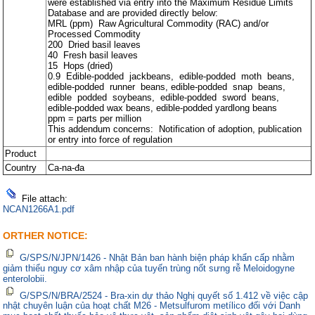
were established via entry into the Maximum Residue Limits
Database and are provided directly below:
MRL (ppm) Raw Agricultural Commodity (RAC) and/or
Processed Commodity
200 Dried basil leaves
40 Fresh basil leaves
15 Hops (dried)
0.9 Edible-podded jackbeans, edible-podded moth beans,
edible-podded runner beans, edible-podded snap beans,
edible podded soybeans, edible-podded sword beans,
edible-podded wax beans, edible-podded yardlong beans
ppm = parts per million
This addendum concerns: Notification of adoption, publication
or entry into force of regulation
Product
Country
Ca-na-đa
File attach:
NCAN1266A1.pdf
ORTHER NOTICE:
G/SPS/N/JPN/1426 - Nhật Bản ban hành biện pháp khẩn cấp nhằm
giảm thiểu nguy cơ xâm nhập của tuyến trùng nốt sưng rễ Meloidogyne
enterolobii.
G/SPS/N/BRA/2524 - Bra-xin dự thảo Nghị quyết số 1.412 về việc cập
nhật chuyên luận của hoạt chất M26 - Metsulfurom metílico đối với Danh