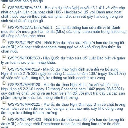
sinh và chất bảo quản gỗ.
G/SPS/N/BRA/2525 - Bra-xin dự thảo Nghị quyết số 1.411 về việc cập
nhật chuyên luận của hoạt chất H05 - Hexitiazoxi đối với Danh mục hoạt
chất thuốc bảo vệ thực vật, sản phẩm diệt sinh vật gây hại dùng trong vệ
sinh và chất bảo quản gỗ.
G/SPS/N/CAN/1587/Add.1 - Ca-na-đa thông báo sửa đổi vị trí Danh
mục đối với mức giới hạn tối đa (MLs) của ethyl carbamate trong nhiều loại
đồ uống có cồn khác nhau.
G/SPS/N/JPN/1424 - Nhật Bản dự thảo sửa đổi giới hạn dư lượng tối
đa (MRL) của hoạt chất Acephate trong ngô và cỏ khô dùng làm thức ăn
chăn nuôi.
G/SPS/N/KOR/850 - Hàn Quốc dự thảo sửa đổi Luật Đặc biệt về quản
lý an toàn thực phẩm nhập khẩu.
G/SPS/N/MAR/119 - Ma-rốc dự thảo Nghị định sửa đổi và bổ sung
Nghị định số 2-75-321 ngày 25 tháng Chaabane năm 1397 (ngày 12/8/1977)
về việc sản xuất, tàng trữ, lưu thông và kinh doanh rượu vang.
G/SPS/N/MAR/120 - Ma-rốc dự thảo Nghị định sửa đổi và bổ sung
Nghị định số 2-21-01 ngày 12 tháng Chaabane năm 1442 (ngày 26/3/2021)
quy định về chất lượng và an toàn vệ sinh đối với mứt trái cây và các sản
phẩm tương tự khác lưu thông trên thị trường.
G/SPS/N/MAR/121 - Ma-rốc dự thảo Nghị định quy định về chất lượng
và an toàn vệ sinh đối với các loại gia vị và thảo mộc sấy khô dùng trong
ẩm thực lưu thông trên thị trường.
G/SPS/N/JPN/1423 - Nhật Bản dự thảo sửa đổi giới hạn dư lượng tối
đa (MRL) của hoạt chất Phenthoate trong lúa mì dùng làm thức ăn chăn