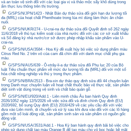
và an toàn vệ sinh đối với các loại gia vị và thảo mộc sấy khô dùng trong
ẩm thực lưu thông trên thị trường.
G/SPS/N/JPN/1423 - Nhật Bản dự thảo sửa đổi giới hạn dư lượng tối
đa (MRL) của hoạt chất Phenthoate trong lúa mì dùng làm thức ăn chăn
nuôi.
G/SPS/N/UKR/274 - U-crai-na dự thảo sửa đổi Quyết định số 262 ngày
11/6/2018 về thủ tục kiểm soát của nhà nước đối với các cơ sở xuất khẩu
và Sổ đăng ký nhà nước/cơ sở được phép nhập khẩu sản phẩm vào U-
crai-na.
G/SPS/N/USA/3584 - Hoa Kỳ đề xuất hủy bỏ việc sử dụng phẩm màu
Citrus Red No. 2 trên vỏ của cam đã chín đối với danh mục chất phụ gia
màu.
G/SPS/N/AUS/639 - Ô-xtrây-li-a dự thảo sửa đổi Phụ lục 20 của Bộ
luật Tiêu chuẩn thực phẩm về mức dư lượng tối đa (MRL) đối với một số
hóa chất nông nghiệp và thú y trong thực phẩm.
G/SPS/N/BRA/2513 - Bra-xin dự thảo quy định sửa đổi 44 chuyên luận
trong Danh mục chuyên luận về hoạt chất thuốc bảo vệ thực vật, sản phẩm
diệt sinh vật dùng trong vệ sinh và chất bảo quản gỗ.
G/SPS/N/EU/920/Add.1 - Liên minh châu Âu ban hành Quy định
2026/1052 ngày 12/5/2026 về việc sửa đổi và đính chính Quy định (EU)
2020/692, bổ sung Quy định (EU) 2016/429 về các yêu cầu đối với việc
đưa vào Liên minh, di chuyển và xử lý sau khi đưa vào đối với các lô hàng
gồm một số loài động vật, sản phẩm sinh sản và sản phẩm có nguồn gốc
động vật.
G/SPS/N/USA/3531/Add.1 - Hoa Kỳ ban hành quy định bãi bỏ việc cho
phép sử dụng chất tạo màu Orange B để tạo màu cho vỏ bọc hoặc bề mặt