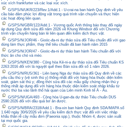
xúc xích frankfurter và các loại xúc xích.
G/SPS/N/UKR/223/Rev.1/Add.1 - U-crai-na ban hành Quy định về yêu
cầu bảo đảm phúc lợi động vật trong quá trình vận chuyển và thực hiện
các hoạt động liên quan.
G/SPS/N/GBR/122/Add.1 - Vương quốc Anh thông báo thay đổi ngày
áp dụng Quy định sửa đổi năm 2026 về Khung Windsor đối với Chương
trình vận chuyển hàng bán lẻ liên quan đến kiểm dịch thực vật.
G/SPS/N/JOR/46 - Gioóc-đa-ni dự thảo sửa đổi Tiêu chuẩn đối với gạo
dùng làm thực phẩm, thay thế tiêu chuẩn đã ban hành năm 2015
G/SPS/N/JOR/47 - Gioóc-đa-ni dự thảo ban hành Tiêu chuẩn đối với
thức ăn cho chó và mèo.
G/SPS/N/KEN/380 - Cộng hòa Kê-ni-a dự thảo sửa đổi Tiêu chuẩn KS
2263:2016 đối với lá nguyệt quế theo Bản sửa đổi số 1 năm 2026.
G/SPS/N/RUS/361 - Liên bang Nga dự thảo sửa đổi Quy định về các
yêu cầu thú y (vệ sinh thú y) thống nhất đối với hàng hóa thuộc diện kiểm
soát, giám sát thú y; đồng thời sửa đổi các mẫu giấy chứng nhận thú y
thống nhất áp dụng đối với hàng hóa thuộc diện kiểm soát nhập khẩu từ
nước thứ ba vào lãnh thổ hải quan của Liên minh Kinh tế Á - Âu.
G/SPS/N/UGA/493 - Cộng hòa U-gan-đa dự thảo Tiêu chuẩn DUS
2590:2026 đối với dầu quả bơ ăn được.
G/SPS/N/BRA/2318/Add.1 - Bra-xin ban hành Quy định SDA/MAPA số
1.640 ngày 30/6/2026 về yêu cầu kiểm dịch thực vật đối với việc nhập
khẩu thân rễ cây mẫu đơn (Paeonia spp.), thuộc Nhóm 4, được sản xuất
tại mọi quốc gia.