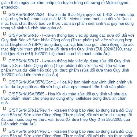
giảm thiểu nguy cơ xâm nhập của tuyến trùng nốt sưng rễ Meloidogyne
enterolobii.
G/SPS/N/BRA/2524 - Bra-xin dự thảo Nghị quyết số 1.412 về việc cập
nhật chuyên luận của hoạt chất M26 - Metsulfurom metílico đối với Danh
mục hoạt chất thuốc bảo vệ thực vật, sản phẩm diệt sinh vật gây hại dùng
trong vệ sinh và chất bảo quản gỗ.
G/SPS/N/ISR/16 - I-xra-en thông báo việc áp dụng các sửa đổi đối với
Quy định Bảo vệ Sức khỏe Cộng đồng (Thực phẩm) về việc sử dụng hợp
chất Bisphenol A (BPA) trong dụng cụ, vật liệu bao gói, chứa đựng tiếp xúc
trực tiếp với thực phẩm (sửa đổi dựa trên Quy định (EU) 2024/3190, thay
thế Quy định (EU) 10/2011 hiện hành của Liên minh châu Âu).
G/SPS/N/ISR/17 - I-xra-en thông báo việc áp dụng sửa đổi Quy định
Bảo vệ Sức khỏe Cộng đồng (Thực phẩm) đối với các vật liệu và sản
phẩm nhựa dự kiến tiếp xúc với thực phẩm (sửa đổi dựa theo Quy định
10/2011 của Liên minh châu Âu)
G/SPS/N/USA/3578/Corr.1 - Hoa Kỳ ban hành quy định đính chính về
mức dư lượng tối đa đối với hoạt chất epyrifenacil trên 1 số sản phẩm.
G/SPS/N/USA/3585 - Hoa Kỳ dự thảo sửa đổi quy định về phụ gia
thực phẩm nhằm cho phép sử dụng ethyl cellulose trong thức ăn chăn
nuôi.
G/SPS/N/ISR/12/Rev.4 - I-xra-en thông báo việc áp dụng sửa đổi Quy
định Bảo vệ Sức khỏe Cộng đồng (Thực phẩm) đối với mức dư lượng tối
đa của thuốc bảo vệ thực vật. (sửa đổi dựa theo Quy định 396/2005 của
Liên minh châu Âu)
G/SPS/N/ISR/14/Rev.1 - I-xra-en thông báo việc áp dụng sửa đổi Quy
định Bảo vệ Sức khỏe Cộng đồng (Thực phẩm) đối với phụ gia thực phẩm.