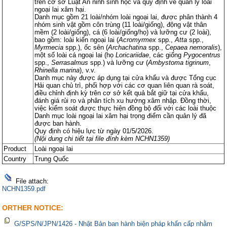
trên cơ sở Luật An ninh sinh học và quy định về quản lý loài
ngoại lai xâm hại.
Danh mục gồm 21 loài/nhóm loài ngoại lai, được phân thành 4
nhóm sinh vật gồm côn trùng (11 loài/giống), động vật thân
mềm (2 loài/giống), cá (6 loài/giống/họ) và lưỡng cư (2 loài),
bao gồm: loài kiến ngoại lai (
Acromyrmex
spp.,
Atta
spp.,
Myrmecia
spp.), ốc sên (
Archachatina
spp.,
Cepaea nemoralis
),
một số loài cá ngoại lai (họ
Loricariidae
, các giống
Pygocentrus
spp.,
Serrasalmus
spp.) và lưỡng cư (
Ambystoma tigrinum
,
Rhinella marina
), v.v.
Danh mục này được áp dụng tại cửa khẩu và được Tổng cục
Hải quan chủ trì, phối hợp với các cơ quan liên quan rà soát,
điều chỉnh định kỳ trên cơ sở kết quả bắt giữ tại cửa khẩu,
đánh giá rủi ro và phân tích xu hướng xâm nhập. Đồng thời,
việc kiểm soát được thực hiện đồng bộ đối với các loài thuộc
Danh mục loài ngoại lai xâm hại trọng điểm cần quản lý đã
được ban hành.
Quy định có hiệu lực từ ngày 01/5/2026.
(Nội dung chi tiết tại file đính kèm NCHN1359)
Product
Loài ngoại lai
Country
Trung Quốc
File attach:
NCHN1359.pdf
ORTHER NOTICE:
G/SPS/N/JPN/1426 - Nhật Bản ban hành biện pháp khẩn cấp nhằm