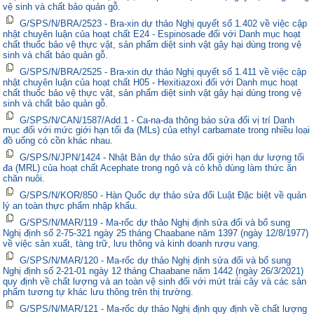
vệ sinh và chất bảo quản gỗ.
G/SPS/N/BRA/2523 - Bra-xin dự thảo Nghị quyết số 1.402 về việc cập
nhật chuyên luận của hoạt chất E24 - Espinosade đối với Danh mục hoạt
chất thuốc bảo vệ thực vật, sản phẩm diệt sinh vật gây hại dùng trong vệ
sinh và chất bảo quản gỗ.
G/SPS/N/BRA/2525 - Bra-xin dự thảo Nghị quyết số 1.411 về việc cập
nhật chuyên luận của hoạt chất H05 - Hexitiazoxi đối với Danh mục hoạt
chất thuốc bảo vệ thực vật, sản phẩm diệt sinh vật gây hại dùng trong vệ
sinh và chất bảo quản gỗ.
G/SPS/N/CAN/1587/Add.1 - Ca-na-đa thông báo sửa đổi vị trí Danh
mục đối với mức giới hạn tối đa (MLs) của ethyl carbamate trong nhiều loại
đồ uống có cồn khác nhau.
G/SPS/N/JPN/1424 - Nhật Bản dự thảo sửa đổi giới hạn dư lượng tối
đa (MRL) của hoạt chất Acephate trong ngô và cỏ khô dùng làm thức ăn
chăn nuôi.
G/SPS/N/KOR/850 - Hàn Quốc dự thảo sửa đổi Luật Đặc biệt về quản
lý an toàn thực phẩm nhập khẩu.
G/SPS/N/MAR/119 - Ma-rốc dự thảo Nghị định sửa đổi và bổ sung
Nghị định số 2-75-321 ngày 25 tháng Chaabane năm 1397 (ngày 12/8/1977)
về việc sản xuất, tàng trữ, lưu thông và kinh doanh rượu vang.
G/SPS/N/MAR/120 - Ma-rốc dự thảo Nghị định sửa đổi và bổ sung
Nghị định số 2-21-01 ngày 12 tháng Chaabane năm 1442 (ngày 26/3/2021)
quy định về chất lượng và an toàn vệ sinh đối với mứt trái cây và các sản
phẩm tương tự khác lưu thông trên thị trường.
G/SPS/N/MAR/121 - Ma-rốc dự thảo Nghị định quy định về chất lượng