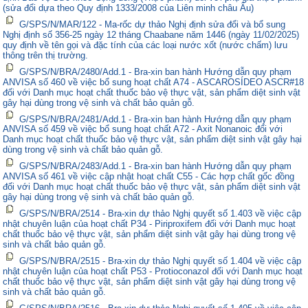
(sửa đổi dựa theo Quy định 1333/2008 của Liên minh châu Âu)
G/SPS/N/MAR/122 - Ma-rốc dự thảo Nghị định sửa đổi và bổ sung
Nghị định số 356-25 ngày 12 tháng Chaabane năm 1446 (ngày 11/02/2025)
quy định về tên gọi và đặc tính của các loại nước xốt (nước chấm) lưu
thông trên thị trường.
G/SPS/N/BRA/2480/Add.1 - Bra-xin ban hành Hướng dẫn quy phạm
ANVISA số 460 về việc bổ sung hoạt chất A74 - ASCAROSÍDEO ASCR#18
đối với Danh mục hoạt chất thuốc bảo vệ thực vật, sản phẩm diệt sinh vật
gây hại dùng trong vệ sinh và chất bảo quản gỗ.
G/SPS/N/BRA/2481/Add.1 - Bra-xin ban hành Hướng dẫn quy phạm
ANVISA số 459 về việc bổ sung hoạt chất A72 - Axit Nonanoic đối với
Danh mục hoạt chất thuốc bảo vệ thực vật, sản phẩm diệt sinh vật gây hại
dùng trong vệ sinh và chất bảo quản gỗ.
G/SPS/N/BRA/2483/Add.1 - Bra-xin ban hành Hướng dẫn quy phạm
ANVISA số 461 về việc cập nhật hoạt chất C55 - Các hợp chất gốc đồng
đối với Danh mục hoạt chất thuốc bảo vệ thực vật, sản phẩm diệt sinh vật
gây hại dùng trong vệ sinh và chất bảo quản gỗ.
G/SPS/N/BRA/2514 - Bra-xin dự thảo Nghị quyết số 1.403 về việc cập
nhật chuyên luận của hoạt chất P34 - Piriproxifem đối với Danh mục hoạt
chất thuốc bảo vệ thực vật, sản phẩm diệt sinh vật gây hại dùng trong vệ
sinh và chất bảo quản gỗ.
G/SPS/N/BRA/2515 - Bra-xin dự thảo Nghị quyết số 1.404 về việc cập
nhật chuyên luận của hoạt chất P53 - Protioconazol đối với Danh mục hoạt
chất thuốc bảo vệ thực vật, sản phẩm diệt sinh vật gây hại dùng trong vệ
sinh và chất bảo quản gỗ.
G/SPS/N/BRA/2516 - Bra-xin dự thảo Nghị quyết số 1.405 về việc cập