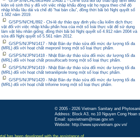
G/SPS/N/CHL/863/Rev.1/Add.1 - Chi-lê sửa đổi dự thảo quy định điều
kiện vệ sinh thú y đối với việc nhập khẩu động vật họ ngựa theo chế độ
nhập khẩu lâu dài và chế độ “hai bán cầu”, đồng thời bãi bỏ Nghị quyết số
1.582 năm 2019.
G/SPS/N/CHL/892 - Chi-lê dự thảo quy định yêu cầu kiểm dịch thực
vật đối với việc nhập khẩu phấn hoa của một số loài thực vật để sử dụng
làm vật liệu nhân giống; đồng thời bãi bỏ Nghị quyết số 4.912 năm 2004 và
sửa đổi Nghị quyết số 5.561 năm 2012.
G/SPS/N/JPN/1417 - Nhật Bản dự thảo sửa đổi mức dư lượng tối đa
(MRL) đối với hoạt chất mepronil trong một số loại thực phẩm.
G/SPS/N/JPN/1418 - Nhật Bản dự thảo sửa đổi mức dư lượng tối đa
(MRL) đối với hoạt chất prosulfocarb trong một số loại thực phẩm.
G/SPS/N/JPN/1419 - Nhật Bản dự thảo sửa đổi mức dư lượng tối đa
(MRL) đối với hoạt chất tetraniliprole trong một số loại thực phẩm.
G/SPS/N/JPN/1420 - Nhật Bản dự thảo sửa đổi mức dư lượng tối đa
(MRL) đối với hoạt chất triforine trong một số loại thực phẩm.
© 2005 - 2026 Vietnam Sanitary and Phytosanita
Address: Block A3, no.10 Nguyen Cong Hoan st
Email: spsvietnam@mae.gov.vn
Website: http://www.spsvietnam.gov.vn/
tal has been developed with the assistance of