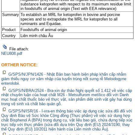
substance ketoprofen with respect to its maximum residue limit
in foodstuffs of animal origin (Text with EEA relevance)
Summary
To establish an MRL for ketoprofen in bovine and porcine
species and to extrapolate the MRL for ketoprofen to all
ruminants and Equidae.
Product
Foodstuffs of animal origin
Country
Liên minh châu Âu
File attach:
NEU808.pdf
ORTHER NOTICE:
G/SPS/N/JPN/1426 - Nhật Bản ban hành biện pháp khẩn cấp nhằm
giảm thiểu nguy cơ xâm nhập của tuyến trùng nốt sưng rễ Meloidogyne
enterolobii.
G/SPS/N/BRA/2524 - Bra-xin dự thảo Nghị quyết số 1.412 về việc cập
nhật chuyên luận của hoạt chất M26 - Metsulfurom metílico đối với Danh
mục hoạt chất thuốc bảo vệ thực vật, sản phẩm diệt sinh vật gây hại dùng
trong vệ sinh và chất bảo quản gỗ.
G/SPS/N/ISR/16 - I-xra-en thông báo việc áp dụng các sửa đổi đối với
Quy định Bảo vệ Sức khỏe Cộng đồng (Thực phẩm) về việc sử dụng hợp
chất Bisphenol A (BPA) trong dụng cụ, vật liệu bao gói, chứa đựng tiếp xúc
trực tiếp với thực phẩm (sửa đổi dựa trên Quy định (EU) 2024/3190, thay
thế Quy định (EU) 10/2011 hiện hành của Liên minh châu Âu).