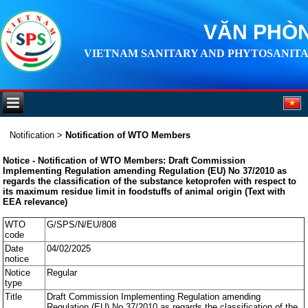
VĂN PHÒN
VIETNAM SANITARY AND PHYTOSANITA
Notification
>
Notification of WTO Members
Notice - Notification of WTO Members: Draft Commission
Implementing Regulation amending Regulation (EU) No 37/2010 as
regards the classification of the substance ketoprofen with respect to
its maximum residue limit in foodstuffs of animal origin (Text with
EEA relevance)
WTO
G/SPS/N/EU/808
code
Date
04/02/2025
notice
Notice
Regular
type
Title
Draft Commission Implementing Regulation amending
Regulation (EU) No 37/2010 as regards the classification of the