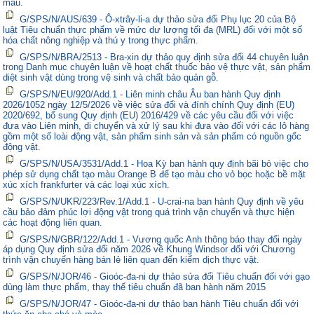
màu.
G/SPS/N/AUS/639 - Ô-xtrây-li-a dự thảo sửa đổi Phụ lục 20 của Bộ
luật Tiêu chuẩn thực phẩm về mức dư lượng tối đa (MRL) đối với một số
hóa chất nông nghiệp và thú y trong thực phẩm.
G/SPS/N/BRA/2513 - Bra-xin dự thảo quy định sửa đổi 44 chuyên luận
trong Danh mục chuyên luận về hoạt chất thuốc bảo vệ thực vật, sản phẩm
diệt sinh vật dùng trong vệ sinh và chất bảo quản gỗ.
G/SPS/N/EU/920/Add.1 - Liên minh châu Âu ban hành Quy định
2026/1052 ngày 12/5/2026 về việc sửa đổi và đính chính Quy định (EU)
2020/692, bổ sung Quy định (EU) 2016/429 về các yêu cầu đối với việc
đưa vào Liên minh, di chuyển và xử lý sau khi đưa vào đối với các lô hàng
gồm một số loài động vật, sản phẩm sinh sản và sản phẩm có nguồn gốc
động vật.
G/SPS/N/USA/3531/Add.1 - Hoa Kỳ ban hành quy định bãi bỏ việc cho
phép sử dụng chất tạo màu Orange B để tạo màu cho vỏ bọc hoặc bề mặt
xúc xích frankfurter và các loại xúc xích.
G/SPS/N/UKR/223/Rev.1/Add.1 - U-crai-na ban hành Quy định về yêu
cầu bảo đảm phúc lợi động vật trong quá trình vận chuyển và thực hiện
các hoạt động liên quan.
G/SPS/N/GBR/122/Add.1 - Vương quốc Anh thông báo thay đổi ngày
áp dụng Quy định sửa đổi năm 2026 về Khung Windsor đối với Chương
trình vận chuyển hàng bán lẻ liên quan đến kiểm dịch thực vật.
G/SPS/N/JOR/46 - Gioóc-đa-ni dự thảo sửa đổi Tiêu chuẩn đối với gạo
dùng làm thực phẩm, thay thế tiêu chuẩn đã ban hành năm 2015
G/SPS/N/JOR/47 - Gioóc-đa-ni dự thảo ban hành Tiêu chuẩn đối với