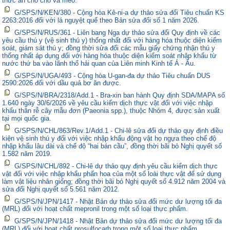
thức ăn cho chó và mèo.
G/SPS/N/KEN/380 - Cộng hòa Kê-ni-a dự thảo sửa đổi Tiêu chuẩn KS
2263:2016 đối với lá nguyệt quế theo Bản sửa đổi số 1 năm 2026.
G/SPS/N/RUS/361 - Liên bang Nga dự thảo sửa đổi Quy định về các
yêu cầu thú y (vệ sinh thú y) thống nhất đối với hàng hóa thuộc diện kiểm
soát, giám sát thú y; đồng thời sửa đổi các mẫu giấy chứng nhận thú y
thống nhất áp dụng đối với hàng hóa thuộc diện kiểm soát nhập khẩu từ
nước thứ ba vào lãnh thổ hải quan của Liên minh Kinh tế Á - Âu.
G/SPS/N/UGA/493 - Cộng hòa U-gan-đa dự thảo Tiêu chuẩn DUS
2590:2026 đối với dầu quả bơ ăn được.
G/SPS/N/BRA/2318/Add.1 - Bra-xin ban hành Quy định SDA/MAPA số
1.640 ngày 30/6/2026 về yêu cầu kiểm dịch thực vật đối với việc nhập
khẩu thân rễ cây mẫu đơn (Paeonia spp.), thuộc Nhóm 4, được sản xuất
tại mọi quốc gia.
G/SPS/N/CHL/863/Rev.1/Add.1 - Chi-lê sửa đổi dự thảo quy định điều
kiện vệ sinh thú y đối với việc nhập khẩu động vật họ ngựa theo chế độ
nhập khẩu lâu dài và chế độ “hai bán cầu”, đồng thời bãi bỏ Nghị quyết số
1.582 năm 2019.
G/SPS/N/CHL/892 - Chi-lê dự thảo quy định yêu cầu kiểm dịch thực
vật đối với việc nhập khẩu phấn hoa của một số loài thực vật để sử dụng
làm vật liệu nhân giống; đồng thời bãi bỏ Nghị quyết số 4.912 năm 2004 và
sửa đổi Nghị quyết số 5.561 năm 2012.
G/SPS/N/JPN/1417 - Nhật Bản dự thảo sửa đổi mức dư lượng tối đa
(MRL) đối với hoạt chất mepronil trong một số loại thực phẩm.
G/SPS/N/JPN/1418 - Nhật Bản dự thảo sửa đổi mức dư lượng tối đa
(MRL) đối với hoạt chất prosulfocarb trong một số loại thực phẩm.