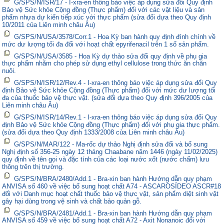
G/SPS/N/ISR/17 - I-xra-en thông báo việc áp dụng sửa đổi Quy định
Bảo vệ Sức khỏe Cộng đồng (Thực phẩm) đối với các vật liệu và sản
phẩm nhựa dự kiến tiếp xúc với thực phẩm (sửa đổi dựa theo Quy định
10/2011 của Liên minh châu Âu)
G/SPS/N/USA/3578/Corr.1 - Hoa Kỳ ban hành quy định đính chính về
mức dư lượng tối đa đối với hoạt chất epyrifenacil trên 1 số sản phẩm.
G/SPS/N/USA/3585 - Hoa Kỳ dự thảo sửa đổi quy định về phụ gia
thực phẩm nhằm cho phép sử dụng ethyl cellulose trong thức ăn chăn
nuôi.
G/SPS/N/ISR/12/Rev.4 - I-xra-en thông báo việc áp dụng sửa đổi Quy
định Bảo vệ Sức khỏe Cộng đồng (Thực phẩm) đối với mức dư lượng tối
đa của thuốc bảo vệ thực vật. (sửa đổi dựa theo Quy định 396/2005 của
Liên minh châu Âu)
G/SPS/N/ISR/14/Rev.1 - I-xra-en thông báo việc áp dụng sửa đổi Quy
định Bảo vệ Sức khỏe Cộng đồng (Thực phẩm) đối với phụ gia thực phẩm.
(sửa đổi dựa theo Quy định 1333/2008 của Liên minh châu Âu)
G/SPS/N/MAR/122 - Ma-rốc dự thảo Nghị định sửa đổi và bổ sung
Nghị định số 356-25 ngày 12 tháng Chaabane năm 1446 (ngày 11/02/2025)
quy định về tên gọi và đặc tính của các loại nước xốt (nước chấm) lưu
thông trên thị trường.
G/SPS/N/BRA/2480/Add.1 - Bra-xin ban hành Hướng dẫn quy phạm
ANVISA số 460 về việc bổ sung hoạt chất A74 - ASCAROSÍDEO ASCR#18
đối với Danh mục hoạt chất thuốc bảo vệ thực vật, sản phẩm diệt sinh vật
gây hại dùng trong vệ sinh và chất bảo quản gỗ.
G/SPS/N/BRA/2481/Add.1 - Bra-xin ban hành Hướng dẫn quy phạm
ANVISA số 459 về việc bổ sung hoạt chất A72 - Axit Nonanoic đối với