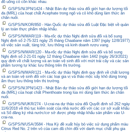
đồ uống có cồn khác nhau.
G/SPS/N/JPN/1424 - Nhật Bản dự thảo sửa đổi giới hạn dư lượng tối
đa (MRL) của hoạt chất Acephate trong ngô và cỏ khô dùng làm thức ăn
chăn nuôi.
G/SPS/N/KOR/850 - Hàn Quốc dự thảo sửa đổi Luật Đặc biệt về quản
lý an toàn thực phẩm nhập khẩu.
G/SPS/N/MAR/119 - Ma-rốc dự thảo Nghị định sửa đổi và bổ sung
Nghị định số 2-75-321 ngày 25 tháng Chaabane năm 1397 (ngày 12/8/1977)
về việc sản xuất, tàng trữ, lưu thông và kinh doanh rượu vang.
G/SPS/N/MAR/120 - Ma-rốc dự thảo Nghị định sửa đổi và bổ sung
Nghị định số 2-21-01 ngày 12 tháng Chaabane năm 1442 (ngày 26/3/2021)
quy định về chất lượng và an toàn vệ sinh đối với mứt trái cây và các sản
phẩm tương tự khác lưu thông trên thị trường.
G/SPS/N/MAR/121 - Ma-rốc dự thảo Nghị định quy định về chất lượng
và an toàn vệ sinh đối với các loại gia vị và thảo mộc sấy khô dùng trong
ẩm thực lưu thông trên thị trường.
G/SPS/N/JPN/1423 - Nhật Bản dự thảo sửa đổi giới hạn dư lượng tối
đa (MRL) của hoạt chất Phenthoate trong lúa mì dùng làm thức ăn chăn
nuôi.
G/SPS/N/UKR/274 - U-crai-na dự thảo sửa đổi Quyết định số 262 ngày
11/6/2018 về thủ tục kiểm soát của nhà nước đối với các cơ sở xuất khẩu
và Sổ đăng ký nhà nước/cơ sở được phép nhập khẩu sản phẩm vào U-
crai-na.
G/SPS/N/USA/3584 - Hoa Kỳ đề xuất hủy bỏ việc sử dụng phẩm màu
Citrus Red No. 2 trên vỏ của cam đã chín đối với danh mục chất phụ gia