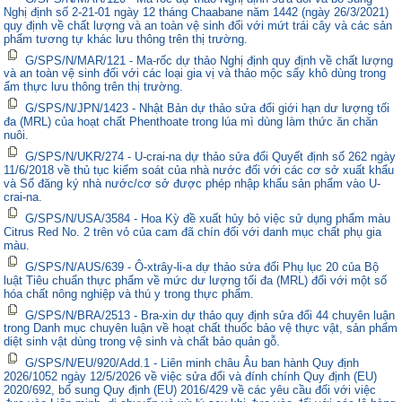
Nghị định số 2-21-01 ngày 12 tháng Chaabane năm 1442 (ngày 26/3/2021)
quy định về chất lượng và an toàn vệ sinh đối với mứt trái cây và các sản
phẩm tương tự khác lưu thông trên thị trường.
G/SPS/N/MAR/121 - Ma-rốc dự thảo Nghị định quy định về chất lượng
và an toàn vệ sinh đối với các loại gia vị và thảo mộc sấy khô dùng trong
ẩm thực lưu thông trên thị trường.
G/SPS/N/JPN/1423 - Nhật Bản dự thảo sửa đổi giới hạn dư lượng tối
đa (MRL) của hoạt chất Phenthoate trong lúa mì dùng làm thức ăn chăn
nuôi.
G/SPS/N/UKR/274 - U-crai-na dự thảo sửa đổi Quyết định số 262 ngày
11/6/2018 về thủ tục kiểm soát của nhà nước đối với các cơ sở xuất khẩu
và Sổ đăng ký nhà nước/cơ sở được phép nhập khẩu sản phẩm vào U-
crai-na.
G/SPS/N/USA/3584 - Hoa Kỳ đề xuất hủy bỏ việc sử dụng phẩm màu
Citrus Red No. 2 trên vỏ của cam đã chín đối với danh mục chất phụ gia
màu.
G/SPS/N/AUS/639 - Ô-xtrây-li-a dự thảo sửa đổi Phụ lục 20 của Bộ
luật Tiêu chuẩn thực phẩm về mức dư lượng tối đa (MRL) đối với một số
hóa chất nông nghiệp và thú y trong thực phẩm.
G/SPS/N/BRA/2513 - Bra-xin dự thảo quy định sửa đổi 44 chuyên luận
trong Danh mục chuyên luận về hoạt chất thuốc bảo vệ thực vật, sản phẩm
diệt sinh vật dùng trong vệ sinh và chất bảo quản gỗ.
G/SPS/N/EU/920/Add.1 - Liên minh châu Âu ban hành Quy định
2026/1052 ngày 12/5/2026 về việc sửa đổi và đính chính Quy định (EU)
2020/692, bổ sung Quy định (EU) 2016/429 về các yêu cầu đối với việc