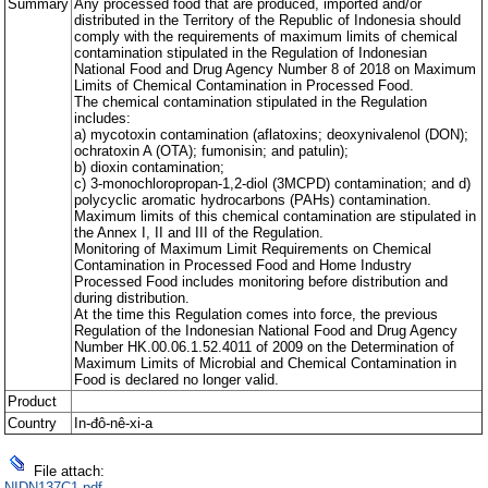
Summary
Any processed food that are produced, imported and/or
distributed in the Territory of the Republic of Indonesia should
comply with the requirements of maximum limits of chemical
contamination stipulated in the Regulation of Indonesian
National Food and Drug Agency Number 8 of 2018 on Maximum
Limits of Chemical Contamination in Processed Food.
The chemical contamination stipulated in the Regulation
includes:
a) mycotoxin contamination (aflatoxins; deoxynivalenol (DON);
ochratoxin A (OTA); fumonisin; and patulin);
b) dioxin contamination;
c) 3-monochloropropan-1,2-diol (3MCPD) contamination; and d)
polycyclic aromatic hydrocarbons (PAHs) contamination.
Maximum limits of this chemical contamination are stipulated in
the Annex I, II and III of the Regulation.
Monitoring of Maximum Limit Requirements on Chemical
Contamination in Processed Food and Home Industry
Processed Food includes monitoring before distribution and
during distribution.
At the time this Regulation comes into force, the previous
Regulation of the Indonesian National Food and Drug Agency
Number HK.00.06.1.52.4011 of 2009 on the Determination of
Maximum Limits of Microbial and Chemical Contamination in
Food is declared no longer valid.
Product
Country
In-đô-nê-xi-a
File attach:
NIDN137C1.pdf