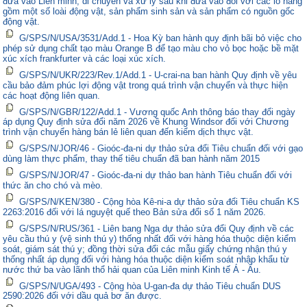
đưa vào Liên minh, di chuyển và xử lý sau khi đưa vào đối với các lô hàng
gồm một số loài động vật, sản phẩm sinh sản và sản phẩm có nguồn gốc
động vật.
G/SPS/N/USA/3531/Add.1 - Hoa Kỳ ban hành quy định bãi bỏ việc cho
phép sử dụng chất tạo màu Orange B để tạo màu cho vỏ bọc hoặc bề mặt
xúc xích frankfurter và các loại xúc xích.
G/SPS/N/UKR/223/Rev.1/Add.1 - U-crai-na ban hành Quy định về yêu
cầu bảo đảm phúc lợi động vật trong quá trình vận chuyển và thực hiện
các hoạt động liên quan.
G/SPS/N/GBR/122/Add.1 - Vương quốc Anh thông báo thay đổi ngày
áp dụng Quy định sửa đổi năm 2026 về Khung Windsor đối với Chương
trình vận chuyển hàng bán lẻ liên quan đến kiểm dịch thực vật.
G/SPS/N/JOR/46 - Gioóc-đa-ni dự thảo sửa đổi Tiêu chuẩn đối với gạo
dùng làm thực phẩm, thay thế tiêu chuẩn đã ban hành năm 2015
G/SPS/N/JOR/47 - Gioóc-đa-ni dự thảo ban hành Tiêu chuẩn đối với
thức ăn cho chó và mèo.
G/SPS/N/KEN/380 - Cộng hòa Kê-ni-a dự thảo sửa đổi Tiêu chuẩn KS
2263:2016 đối với lá nguyệt quế theo Bản sửa đổi số 1 năm 2026.
G/SPS/N/RUS/361 - Liên bang Nga dự thảo sửa đổi Quy định về các
yêu cầu thú y (vệ sinh thú y) thống nhất đối với hàng hóa thuộc diện kiểm
soát, giám sát thú y; đồng thời sửa đổi các mẫu giấy chứng nhận thú y
thống nhất áp dụng đối với hàng hóa thuộc diện kiểm soát nhập khẩu từ
nước thứ ba vào lãnh thổ hải quan của Liên minh Kinh tế Á - Âu.
G/SPS/N/UGA/493 - Cộng hòa U-gan-đa dự thảo Tiêu chuẩn DUS
2590:2026 đối với dầu quả bơ ăn được.