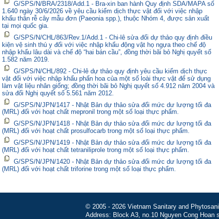
G/SPS/N/BRA/2318/Add.1 - Bra-xin ban hành Quy định SDA/MAPA số
1.640 ngày 30/6/2026 về yêu cầu kiểm dịch thực vật đối với việc nhập
khẩu thân rễ cây mẫu đơn (Paeonia spp.), thuộc Nhóm 4, được sản xuất
tại mọi quốc gia.
G/SPS/N/CHL/863/Rev.1/Add.1 - Chi-lê sửa đổi dự thảo quy định điều
kiện vệ sinh thú y đối với việc nhập khẩu động vật họ ngựa theo chế độ
nhập khẩu lâu dài và chế độ “hai bán cầu”, đồng thời bãi bỏ Nghị quyết số
1.582 năm 2019.
G/SPS/N/CHL/892 - Chi-lê dự thảo quy định yêu cầu kiểm dịch thực
vật đối với việc nhập khẩu phấn hoa của một số loài thực vật để sử dụng
làm vật liệu nhân giống; đồng thời bãi bỏ Nghị quyết số 4.912 năm 2004 và
sửa đổi Nghị quyết số 5.561 năm 2012.
G/SPS/N/JPN/1417 - Nhật Bản dự thảo sửa đổi mức dư lượng tối đa
(MRL) đối với hoạt chất mepronil trong một số loại thực phẩm.
G/SPS/N/JPN/1418 - Nhật Bản dự thảo sửa đổi mức dư lượng tối đa
(MRL) đối với hoạt chất prosulfocarb trong một số loại thực phẩm.
G/SPS/N/JPN/1419 - Nhật Bản dự thảo sửa đổi mức dư lượng tối đa
(MRL) đối với hoạt chất tetraniliprole trong một số loại thực phẩm.
G/SPS/N/JPN/1420 - Nhật Bản dự thảo sửa đổi mức dư lượng tối đa
(MRL) đối với hoạt chất triforine trong một số loại thực phẩm.
© 2005 - 2026 Vietnam Sanitary and Phytosanita
Address: Block A3, no.10 Nguyen Cong Hoan st