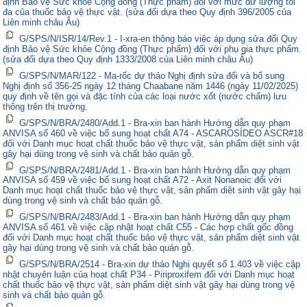
định Bảo vệ Sức khỏe Cộng đồng (Thực phẩm) đối với mức dư lượng tối
đa của thuốc bảo vệ thực vật. (sửa đổi dựa theo Quy định 396/2005 của
Liên minh châu Âu)
G/SPS/N/ISR/14/Rev.1 - I-xra-en thông báo việc áp dụng sửa đổi Quy
định Bảo vệ Sức khỏe Cộng đồng (Thực phẩm) đối với phụ gia thực phẩm.
(sửa đổi dựa theo Quy định 1333/2008 của Liên minh châu Âu)
G/SPS/N/MAR/122 - Ma-rốc dự thảo Nghị định sửa đổi và bổ sung
Nghị định số 356-25 ngày 12 tháng Chaabane năm 1446 (ngày 11/02/2025)
quy định về tên gọi và đặc tính của các loại nước xốt (nước chấm) lưu
thông trên thị trường.
G/SPS/N/BRA/2480/Add.1 - Bra-xin ban hành Hướng dẫn quy phạm
ANVISA số 460 về việc bổ sung hoạt chất A74 - ASCAROSÍDEO ASCR#18
đối với Danh mục hoạt chất thuốc bảo vệ thực vật, sản phẩm diệt sinh vật
gây hại dùng trong vệ sinh và chất bảo quản gỗ.
G/SPS/N/BRA/2481/Add.1 - Bra-xin ban hành Hướng dẫn quy phạm
ANVISA số 459 về việc bổ sung hoạt chất A72 - Axit Nonanoic đối với
Danh mục hoạt chất thuốc bảo vệ thực vật, sản phẩm diệt sinh vật gây hại
dùng trong vệ sinh và chất bảo quản gỗ.
G/SPS/N/BRA/2483/Add.1 - Bra-xin ban hành Hướng dẫn quy phạm
ANVISA số 461 về việc cập nhật hoạt chất C55 - Các hợp chất gốc đồng
đối với Danh mục hoạt chất thuốc bảo vệ thực vật, sản phẩm diệt sinh vật
gây hại dùng trong vệ sinh và chất bảo quản gỗ.
G/SPS/N/BRA/2514 - Bra-xin dự thảo Nghị quyết số 1.403 về việc cập
nhật chuyên luận của hoạt chất P34 - Piriproxifem đối với Danh mục hoạt
chất thuốc bảo vệ thực vật, sản phẩm diệt sinh vật gây hại dùng trong vệ
sinh và chất bảo quản gỗ.