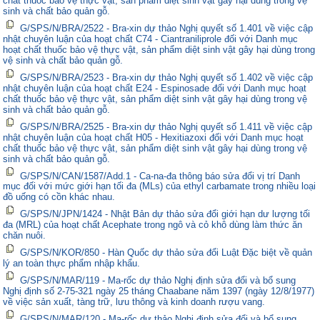
chất thuốc bảo vệ thực vật, sản phẩm diệt sinh vật gây hại dùng trong vệ
sinh và chất bảo quản gỗ.
G/SPS/N/BRA/2522 - Bra-xin dự thảo Nghị quyết số 1.401 về việc cập
nhật chuyên luận của hoạt chất C74 - Ciantraniliprole đối với Danh mục
hoạt chất thuốc bảo vệ thực vật, sản phẩm diệt sinh vật gây hại dùng trong
vệ sinh và chất bảo quản gỗ.
G/SPS/N/BRA/2523 - Bra-xin dự thảo Nghị quyết số 1.402 về việc cập
nhật chuyên luận của hoạt chất E24 - Espinosade đối với Danh mục hoạt
chất thuốc bảo vệ thực vật, sản phẩm diệt sinh vật gây hại dùng trong vệ
sinh và chất bảo quản gỗ.
G/SPS/N/BRA/2525 - Bra-xin dự thảo Nghị quyết số 1.411 về việc cập
nhật chuyên luận của hoạt chất H05 - Hexitiazoxi đối với Danh mục hoạt
chất thuốc bảo vệ thực vật, sản phẩm diệt sinh vật gây hại dùng trong vệ
sinh và chất bảo quản gỗ.
G/SPS/N/CAN/1587/Add.1 - Ca-na-đa thông báo sửa đổi vị trí Danh
mục đối với mức giới hạn tối đa (MLs) của ethyl carbamate trong nhiều loại
đồ uống có cồn khác nhau.
G/SPS/N/JPN/1424 - Nhật Bản dự thảo sửa đổi giới hạn dư lượng tối
đa (MRL) của hoạt chất Acephate trong ngô và cỏ khô dùng làm thức ăn
chăn nuôi.
G/SPS/N/KOR/850 - Hàn Quốc dự thảo sửa đổi Luật Đặc biệt về quản
lý an toàn thực phẩm nhập khẩu.
G/SPS/N/MAR/119 - Ma-rốc dự thảo Nghị định sửa đổi và bổ sung
Nghị định số 2-75-321 ngày 25 tháng Chaabane năm 1397 (ngày 12/8/1977)
về việc sản xuất, tàng trữ, lưu thông và kinh doanh rượu vang.
G/SPS/N/MAR/120 - Ma-rốc dự thảo Nghị định sửa đổi và bổ sung