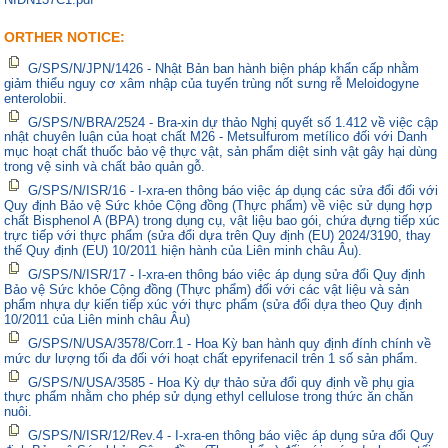
ORTHER NOTICE:
G/SPS/N/JPN/1426 - Nhật Bản ban hành biện pháp khẩn cấp nhằm
giảm thiểu nguy cơ xâm nhập của tuyến trùng nốt sưng rễ Meloidogyne
enterolobii.
G/SPS/N/BRA/2524 - Bra-xin dự thảo Nghị quyết số 1.412 về việc cập
nhật chuyên luận của hoạt chất M26 - Metsulfurom metílico đối với Danh
mục hoạt chất thuốc bảo vệ thực vật, sản phẩm diệt sinh vật gây hại dùng
trong vệ sinh và chất bảo quản gỗ.
G/SPS/N/ISR/16 - I-xra-en thông báo việc áp dụng các sửa đổi đối với
Quy định Bảo vệ Sức khỏe Cộng đồng (Thực phẩm) về việc sử dụng hợp
chất Bisphenol A (BPA) trong dụng cụ, vật liệu bao gói, chứa đựng tiếp xúc
trực tiếp với thực phẩm (sửa đổi dựa trên Quy định (EU) 2024/3190, thay
thế Quy định (EU) 10/2011 hiện hành của Liên minh châu Âu).
G/SPS/N/ISR/17 - I-xra-en thông báo việc áp dụng sửa đổi Quy định
Bảo vệ Sức khỏe Cộng đồng (Thực phẩm) đối với các vật liệu và sản
phẩm nhựa dự kiến tiếp xúc với thực phẩm (sửa đổi dựa theo Quy định
10/2011 của Liên minh châu Âu)
G/SPS/N/USA/3578/Corr.1 - Hoa Kỳ ban hành quy định đính chính về
mức dư lượng tối đa đối với hoạt chất epyrifenacil trên 1 số sản phẩm.
G/SPS/N/USA/3585 - Hoa Kỳ dự thảo sửa đổi quy định về phụ gia
thực phẩm nhằm cho phép sử dụng ethyl cellulose trong thức ăn chăn
nuôi.
G/SPS/N/ISR/12/Rev.4 - I-xra-en thông báo việc áp dụng sửa đổi Quy