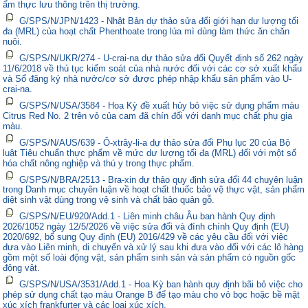
ẩm thực lưu thông trên thị trường.
G/SPS/N/JPN/1423 - Nhật Bản dự thảo sửa đổi giới hạn dư lượng tối
đa (MRL) của hoạt chất Phenthoate trong lúa mì dùng làm thức ăn chăn
nuôi.
G/SPS/N/UKR/274 - U-crai-na dự thảo sửa đổi Quyết định số 262 ngày
11/6/2018 về thủ tục kiểm soát của nhà nước đối với các cơ sở xuất khẩu
và Sổ đăng ký nhà nước/cơ sở được phép nhập khẩu sản phẩm vào U-
crai-na.
G/SPS/N/USA/3584 - Hoa Kỳ đề xuất hủy bỏ việc sử dụng phẩm màu
Citrus Red No. 2 trên vỏ của cam đã chín đối với danh mục chất phụ gia
màu.
G/SPS/N/AUS/639 - Ô-xtrây-li-a dự thảo sửa đổi Phụ lục 20 của Bộ
luật Tiêu chuẩn thực phẩm về mức dư lượng tối đa (MRL) đối với một số
hóa chất nông nghiệp và thú y trong thực phẩm.
G/SPS/N/BRA/2513 - Bra-xin dự thảo quy định sửa đổi 44 chuyên luận
trong Danh mục chuyên luận về hoạt chất thuốc bảo vệ thực vật, sản phẩm
diệt sinh vật dùng trong vệ sinh và chất bảo quản gỗ.
G/SPS/N/EU/920/Add.1 - Liên minh châu Âu ban hành Quy định
2026/1052 ngày 12/5/2026 về việc sửa đổi và đính chính Quy định (EU)
2020/692, bổ sung Quy định (EU) 2016/429 về các yêu cầu đối với việc
đưa vào Liên minh, di chuyển và xử lý sau khi đưa vào đối với các lô hàng
gồm một số loài động vật, sản phẩm sinh sản và sản phẩm có nguồn gốc
động vật.
G/SPS/N/USA/3531/Add.1 - Hoa Kỳ ban hành quy định bãi bỏ việc cho
phép sử dụng chất tạo màu Orange B để tạo màu cho vỏ bọc hoặc bề mặt
xúc xích frankfurter và các loại xúc xích.