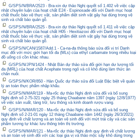
G/SPS/N/BRA/2523 - Bra-xin dự thảo Nghị quyết số 1.402 về việc cập
nhật chuyên luận của hoạt chất E24 - Espinosade đối với Danh mục hoạt
chất thuốc bảo vệ thực vật, sản phẩm diệt sinh vật gây hại dùng trong vệ
sinh và chất bảo quản gỗ.
G/SPS/N/BRA/2525 - Bra-xin dự thảo Nghị quyết số 1.411 về việc cập
nhật chuyên luận của hoạt chất H05 - Hexitiazoxi đối với Danh mục hoạt
chất thuốc bảo vệ thực vật, sản phẩm diệt sinh vật gây hại dùng trong vệ
sinh và chất bảo quản gỗ.
G/SPS/N/CAN/1587/Add.1 - Ca-na-đa thông báo sửa đổi vị trí Danh
mục đối với mức giới hạn tối đa (MLs) của ethyl carbamate trong nhiều loại
đồ uống có cồn khác nhau.
G/SPS/N/JPN/1424 - Nhật Bản dự thảo sửa đổi giới hạn dư lượng tối
đa (MRL) của hoạt chất Acephate trong ngô và cỏ khô dùng làm thức ăn
chăn nuôi.
G/SPS/N/KOR/850 - Hàn Quốc dự thảo sửa đổi Luật Đặc biệt về quản
lý an toàn thực phẩm nhập khẩu.
G/SPS/N/MAR/119 - Ma-rốc dự thảo Nghị định sửa đổi và bổ sung
Nghị định số 2-75-321 ngày 25 tháng Chaabane năm 1397 (ngày 12/8/1977)
về việc sản xuất, tàng trữ, lưu thông và kinh doanh rượu vang.
G/SPS/N/MAR/120 - Ma-rốc dự thảo Nghị định sửa đổi và bổ sung
Nghị định số 2-21-01 ngày 12 tháng Chaabane năm 1442 (ngày 26/3/2021)
quy định về chất lượng và an toàn vệ sinh đối với mứt trái cây và các sản
phẩm tương tự khác lưu thông trên thị trường.
G/SPS/N/MAR/121 - Ma-rốc dự thảo Nghị định quy định về chất lượng
và an toàn vệ sinh đối với các loại gia vị và thảo mộc sấy khô dùng trong