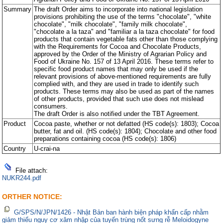
Summary
The draft Order aims to incorporate into national legislation
provisions prohibiting the use of the terms "chocolate", "white
chocolate", "milk chocolate", "family milk chocolate",
"chocolate a la taza" and "familiar a la taza chocolate" for food
products that contain vegetable fats other than those complying
with the Requirements for Cocoa and Chocolate Products,
approved by the Order of the Ministry of Agrarian Policy and
Food of Ukraine No. 157 of 13 April 2016. These terms refer to
specific food product names that may only be used if the
relevant provisions of above-mentioned requirements are fully
complied with, and they are used in trade to identify such
products. These terms may also be used as part of the names
of other products, provided that such use does not mislead
consumers.
The draft Order is also notified under the TBT Agreement.
Product
Cocoa paste, whether or not defatted (HS code(s): 1803); Cocoa
butter, fat and oil. (HS code(s): 1804); Chocolate and other food
preparations containing cocoa (HS code(s): 1806)
Country
U-crai-na
File attach:
NUKR244.pdf
ORTHER NOTICE:
G/SPS/N/JPN/1426 - Nhật Bản ban hành biện pháp khẩn cấp nhằm
giảm thiểu nguy cơ xâm nhập của tuyến trùng nốt sưng rễ Meloidogyne