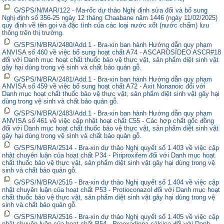
G/SPS/N/MAR/122 - Ma-rốc dự thảo Nghị định sửa đổi và bổ sung
Nghị định số 356-25 ngày 12 tháng Chaabane năm 1446 (ngày 11/02/2025)
quy định về tên gọi và đặc tính của các loại nước xốt (nước chấm) lưu
thông trên thị trường.
G/SPS/N/BRA/2480/Add.1 - Bra-xin ban hành Hướng dẫn quy phạm
ANVISA số 460 về việc bổ sung hoạt chất A74 - ASCAROSÍDEO ASCR#18
đối với Danh mục hoạt chất thuốc bảo vệ thực vật, sản phẩm diệt sinh vật
gây hại dùng trong vệ sinh và chất bảo quản gỗ.
G/SPS/N/BRA/2481/Add.1 - Bra-xin ban hành Hướng dẫn quy phạm
ANVISA số 459 về việc bổ sung hoạt chất A72 - Axit Nonanoic đối với
Danh mục hoạt chất thuốc bảo vệ thực vật, sản phẩm diệt sinh vật gây hại
dùng trong vệ sinh và chất bảo quản gỗ.
G/SPS/N/BRA/2483/Add.1 - Bra-xin ban hành Hướng dẫn quy phạm
ANVISA số 461 về việc cập nhật hoạt chất C55 - Các hợp chất gốc đồng
đối với Danh mục hoạt chất thuốc bảo vệ thực vật, sản phẩm diệt sinh vật
gây hại dùng trong vệ sinh và chất bảo quản gỗ.
G/SPS/N/BRA/2514 - Bra-xin dự thảo Nghị quyết số 1.403 về việc cập
nhật chuyên luận của hoạt chất P34 - Piriproxifem đối với Danh mục hoạt
chất thuốc bảo vệ thực vật, sản phẩm diệt sinh vật gây hại dùng trong vệ
sinh và chất bảo quản gỗ.
G/SPS/N/BRA/2515 - Bra-xin dự thảo Nghị quyết số 1.404 về việc cập
nhật chuyên luận của hoạt chất P53 - Protioconazol đối với Danh mục hoạt
chất thuốc bảo vệ thực vật, sản phẩm diệt sinh vật gây hại dùng trong vệ
sinh và chất bảo quản gỗ.
G/SPS/N/BRA/2516 - Bra-xin dự thảo Nghị quyết số 1.405 về việc cập
nhật chuyên luận của hoạt chất P54 - Proexadiona cálcica đối với Danh