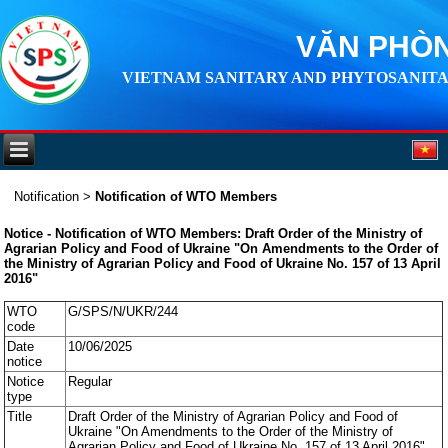
VĂN PHÒN
VIETNAM SANITARY AND PHYTOSANITA
Notification
>
Notification of WTO Members
Notice - Notification of WTO Members: Draft Order of the Ministry of
Agrarian Policy and Food of Ukraine "On Amendments to the Order of
the Ministry of Agrarian Policy and Food of Ukraine No. 157 of 13 April
2016"
WTO
G/SPS/N/UKR/244
code
Date
10/06/2025
notice
Notice
Regular
type
Title
Draft Order of the Ministry of Agrarian Policy and Food of
Ukraine "On Amendments to the Order of the Ministry of
Agrarian Policy and Food of Ukraine No. 157 of 13 April 2016"