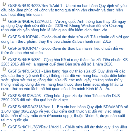
G/SPS/N/UKR/223/Rev.1/Add.1 - U-crai-na ban hành Quy định về yêu
cầu bảo đảm phúc lợi động vật trong quá trình vận chuyển và thực hiện
các hoạt động liên quan.
G/SPS/N/GBR/122/Add.1 - Vương quốc Anh thông báo thay đổi ngày
áp dụng Quy định sửa đổi năm 2026 về Khung Windsor đối với Chương
trình vận chuyển hàng bán lẻ liên quan đến kiểm dịch thực vật.
G/SPS/N/JOR/46 - Gioóc-đa-ni dự thảo sửa đổi Tiêu chuẩn đối với gạo
dùng làm thực phẩm, thay thế tiêu chuẩn đã ban hành năm 2015
G/SPS/N/JOR/47 - Gioóc-đa-ni dự thảo ban hành Tiêu chuẩn đối với
thức ăn cho chó và mèo.
G/SPS/N/KEN/380 - Cộng hòa Kê-ni-a dự thảo sửa đổi Tiêu chuẩn KS
2263:2016 đối với lá nguyệt quế theo Bản sửa đổi số 1 năm 2026.
G/SPS/N/RUS/361 - Liên bang Nga dự thảo sửa đổi Quy định về các
yêu cầu thú y (vệ sinh thú y) thống nhất đối với hàng hóa thuộc diện kiểm
soát, giám sát thú y; đồng thời sửa đổi các mẫu giấy chứng nhận thú y
thống nhất áp dụng đối với hàng hóa thuộc diện kiểm soát nhập khẩu từ
nước thứ ba vào lãnh thổ hải quan của Liên minh Kinh tế Á - Âu.
G/SPS/N/UGA/493 - Cộng hòa U-gan-đa dự thảo Tiêu chuẩn DUS
2590:2026 đối với dầu quả bơ ăn được.
G/SPS/N/BRA/2318/Add.1 - Bra-xin ban hành Quy định SDA/MAPA số
1.640 ngày 30/6/2026 về yêu cầu kiểm dịch thực vật đối với việc nhập
khẩu thân rễ cây mẫu đơn (Paeonia spp.), thuộc Nhóm 4, được sản xuất
tại mọi quốc gia.
G/SPS/N/CHL/863/Rev.1/Add.1 - Chi-lê sửa đổi dự thảo quy định điều