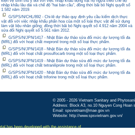
kiện vệ sinh thú y đối với việc nhập khẩu động vật họ ngựa theo chế độ
nhập khẩu lâu dài và chế độ “hai bán cầu”, đồng thời bãi bỏ Nghị quyết số
1.582 năm 2019.
G/SPS/N/CHL/892 - Chi-lê dự thảo quy định yêu cầu kiểm dịch thực
vật đối với việc nhập khẩu phấn hoa của một số loài thực vật để sử dụng
làm vật liệu nhân giống; đồng thời bãi bỏ Nghị quyết số 4.912 năm 2004 và
sửa đổi Nghị quyết số 5.561 năm 2012.
G/SPS/N/JPN/1417 - Nhật Bản dự thảo sửa đổi mức dư lượng tối đa
(MRL) đối với hoạt chất mepronil trong một số loại thực phẩm.
G/SPS/N/JPN/1418 - Nhật Bản dự thảo sửa đổi mức dư lượng tối đa
(MRL) đối với hoạt chất prosulfocarb trong một số loại thực phẩm.
G/SPS/N/JPN/1419 - Nhật Bản dự thảo sửa đổi mức dư lượng tối đa
(MRL) đối với hoạt chất tetraniliprole trong một số loại thực phẩm.
G/SPS/N/JPN/1420 - Nhật Bản dự thảo sửa đổi mức dư lượng tối đa
(MRL) đối với hoạt chất triforine trong một số loại thực phẩm.
© 2005 - 2026 Vietnam Sanitary and Phytosanita
Address: Block A3, no.10 Nguyen Cong Hoan st
Email: spsvietnam@mae.gov.vn
Website: http://www.spsvietnam.gov.vn/
tal has been developed with the assistance of
-MUTRAP funded by the European Union