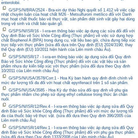
enterolobii.
G/SPS/N/BRA/2524 - Bra-xin dự thảo Nghị quyết số 1.412 về việc cập
nhật chuyên luận của hoạt chất M26 - Metsulfurom metílico đối với Danh
mục hoạt chất thuốc bảo vệ thực vật, sản phẩm diệt sinh vật gây hại dùng
trong vệ sinh và chất bảo quản gỗ.
G/SPS/N/ISR/16 - I-xra-en thông báo việc áp dụng các sửa đổi đối với
Quy định Bảo vệ Sức khỏe Cộng đồng (Thực phẩm) về việc sử dụng hợp
chất Bisphenol A (BPA) trong dụng cụ, vật liệu bao gói, chứa đựng tiếp xúc
trực tiếp với thực phẩm (sửa đổi dựa trên Quy định (EU) 2024/3190, thay
thế Quy định (EU) 10/2011 hiện hành của Liên minh châu Âu).
G/SPS/N/ISR/17 - I-xra-en thông báo việc áp dụng sửa đổi Quy định
Bảo vệ Sức khỏe Cộng đồng (Thực phẩm) đối với các vật liệu và sản
phẩm nhựa dự kiến tiếp xúc với thực phẩm (sửa đổi dựa theo Quy định
10/2011 của Liên minh châu Âu)
G/SPS/N/USA/3578/Corr.1 - Hoa Kỳ ban hành quy định đính chính về
mức dư lượng tối đa đối với hoạt chất epyrifenacil trên 1 số sản phẩm.
G/SPS/N/USA/3585 - Hoa Kỳ dự thảo sửa đổi quy định về phụ gia
thực phẩm nhằm cho phép sử dụng ethyl cellulose trong thức ăn chăn
nuôi.
G/SPS/N/ISR/12/Rev.4 - I-xra-en thông báo việc áp dụng sửa đổi Quy
định Bảo vệ Sức khỏe Cộng đồng (Thực phẩm) đối với mức dư lượng tối
đa của thuốc bảo vệ thực vật. (sửa đổi dựa theo Quy định 396/2005 của
Liên minh châu Âu)
G/SPS/N/ISR/14/Rev.1 - I-xra-en thông báo việc áp dụng sửa đổi Quy
định Bảo vệ Sức khỏe Cộng đồng (Thực phẩm) đối với phụ gia thực phẩm.
(sửa đổi dựa theo Quy định 1333/2008 của Liên minh châu Âu)