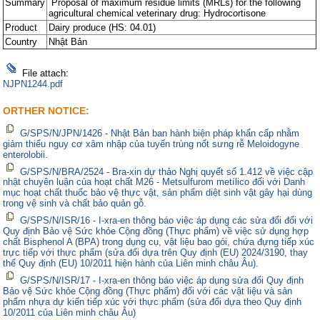
Summary
Proposal of maximum residue limits (MRLs) for the following
agricultural chemical veterinary drug: Hydrocortisone
Product
Dairy produce (HS: 04.01)
Country
Nhật Bản
File attach:
NJPN1244.pdf
ORTHER NOTICE:
G/SPS/N/JPN/1426 - Nhật Bản ban hành biện pháp khẩn cấp nhằm
giảm thiểu nguy cơ xâm nhập của tuyến trùng nốt sưng rễ Meloidogyne
enterolobii.
G/SPS/N/BRA/2524 - Bra-xin dự thảo Nghị quyết số 1.412 về việc cập
nhật chuyên luận của hoạt chất M26 - Metsulfurom metílico đối với Danh
mục hoạt chất thuốc bảo vệ thực vật, sản phẩm diệt sinh vật gây hại dùng
trong vệ sinh và chất bảo quản gỗ.
G/SPS/N/ISR/16 - I-xra-en thông báo việc áp dụng các sửa đổi đối với
Quy định Bảo vệ Sức khỏe Cộng đồng (Thực phẩm) về việc sử dụng hợp
chất Bisphenol A (BPA) trong dụng cụ, vật liệu bao gói, chứa đựng tiếp xúc
trực tiếp với thực phẩm (sửa đổi dựa trên Quy định (EU) 2024/3190, thay
thế Quy định (EU) 10/2011 hiện hành của Liên minh châu Âu).
G/SPS/N/ISR/17 - I-xra-en thông báo việc áp dụng sửa đổi Quy định
Bảo vệ Sức khỏe Cộng đồng (Thực phẩm) đối với các vật liệu và sản
phẩm nhựa dự kiến tiếp xúc với thực phẩm (sửa đổi dựa theo Quy định
10/2011 của Liên minh châu Âu)