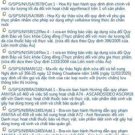
G/SPS/N/USA/3578/Corr.1 - Hoa Kỳ ban hành quy định đính chính về
mức dư lượng tối đa đối với hoạt chất epyrifenacil trên 1 số sản phẩm.
G/SPS/N/USA/3585 - Hoa Kỳ dự thảo sửa đổi quy định về phụ gia
thực phẩm nhằm cho phép sử dụng ethyl cellulose trong thức ăn chăn
nuôi.
G/SPS/N/ISR/12/Rev.4 - I-xra-en thông báo việc áp dụng sửa đổi Quy
định Bảo vệ Sức khỏe Cộng đồng (Thực phẩm) đối với mức dư lượng tối
đa của thuốc bảo vệ thực vật. (sửa đổi dựa theo Quy định 396/2005 của
Liên minh châu Âu)
G/SPS/N/ISR/14/Rev.1 - I-xra-en thông báo việc áp dụng sửa đổi Quy
định Bảo vệ Sức khỏe Cộng đồng (Thực phẩm) đối với phụ gia thực phẩm.
(sửa đổi dựa theo Quy định 1333/2008 của Liên minh châu Âu)
G/SPS/N/MAR/122 - Ma-rốc dự thảo Nghị định sửa đổi và bổ sung
Nghị định số 356-25 ngày 12 tháng Chaabane năm 1446 (ngày 11/02/2025)
quy định về tên gọi và đặc tính của các loại nước xốt (nước chấm) lưu
thông trên thị trường.
G/SPS/N/BRA/2480/Add.1 - Bra-xin ban hành Hướng dẫn quy phạm
ANVISA số 460 về việc bổ sung hoạt chất A74 - ASCAROSÍDEO ASCR#18
đối với Danh mục hoạt chất thuốc bảo vệ thực vật, sản phẩm diệt sinh vật
gây hại dùng trong vệ sinh và chất bảo quản gỗ.
G/SPS/N/BRA/2481/Add.1 - Bra-xin ban hành Hướng dẫn quy phạm
ANVISA số 459 về việc bổ sung hoạt chất A72 - Axit Nonanoic đối với
Danh mục hoạt chất thuốc bảo vệ thực vật, sản phẩm diệt sinh vật gây hại
dùng trong vệ sinh và chất bảo quản gỗ.
G/SPS/N/BRA/2483/Add.1 - Bra-xin ban hành Hướng dẫn quy phạm