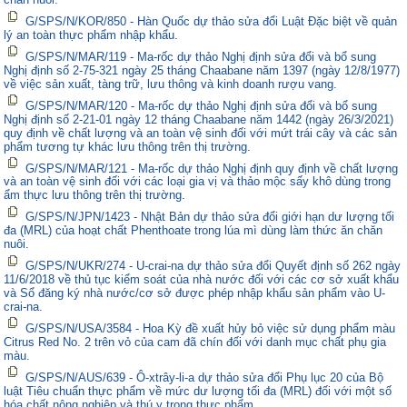
G/SPS/N/KOR/850 - Hàn Quốc dự thảo sửa đổi Luật Đặc biệt về quản
lý an toàn thực phẩm nhập khẩu.
G/SPS/N/MAR/119 - Ma-rốc dự thảo Nghị định sửa đổi và bổ sung
Nghị định số 2-75-321 ngày 25 tháng Chaabane năm 1397 (ngày 12/8/1977)
về việc sản xuất, tàng trữ, lưu thông và kinh doanh rượu vang.
G/SPS/N/MAR/120 - Ma-rốc dự thảo Nghị định sửa đổi và bổ sung
Nghị định số 2-21-01 ngày 12 tháng Chaabane năm 1442 (ngày 26/3/2021)
quy định về chất lượng và an toàn vệ sinh đối với mứt trái cây và các sản
phẩm tương tự khác lưu thông trên thị trường.
G/SPS/N/MAR/121 - Ma-rốc dự thảo Nghị định quy định về chất lượng
và an toàn vệ sinh đối với các loại gia vị và thảo mộc sấy khô dùng trong
ẩm thực lưu thông trên thị trường.
G/SPS/N/JPN/1423 - Nhật Bản dự thảo sửa đổi giới hạn dư lượng tối
đa (MRL) của hoạt chất Phenthoate trong lúa mì dùng làm thức ăn chăn
nuôi.
G/SPS/N/UKR/274 - U-crai-na dự thảo sửa đổi Quyết định số 262 ngày
11/6/2018 về thủ tục kiểm soát của nhà nước đối với các cơ sở xuất khẩu
và Sổ đăng ký nhà nước/cơ sở được phép nhập khẩu sản phẩm vào U-
crai-na.
G/SPS/N/USA/3584 - Hoa Kỳ đề xuất hủy bỏ việc sử dụng phẩm màu
Citrus Red No. 2 trên vỏ của cam đã chín đối với danh mục chất phụ gia
màu.
G/SPS/N/AUS/639 - Ô-xtrây-li-a dự thảo sửa đổi Phụ lục 20 của Bộ
luật Tiêu chuẩn thực phẩm về mức dư lượng tối đa (MRL) đối với một số
hóa chất nông nghiệp và thú y trong thực phẩm.