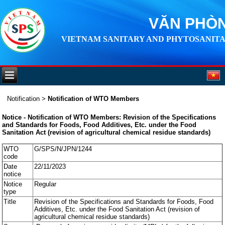
VĂN PHÒN
VIETNAM SANITARY AND PHYTOSANITA
Notification
>
Notification of WTO Members
Notice - Notification of WTO Members: Revision of the Specifications
and Standards for Foods, Food Additives, Etc. under the Food
Sanitation Act (revision of agricultural chemical residue standards)
WTO
G/SPS/N/JPN/1244
code
Date
22/11/2023
notice
Notice
Regular
type
Title
Revision of the Specifications and Standards for Foods, Food
Additives, Etc. under the Food Sanitation Act (revision of
agricultural chemical residue standards)