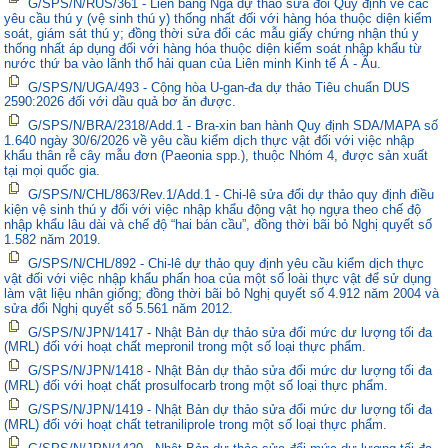
G/SPS/N/RUS/361 - Liên bang Nga dự thảo sửa đổi Quy định về các
yêu cầu thú y (vệ sinh thú y) thống nhất đối với hàng hóa thuộc diện kiểm
soát, giám sát thú y; đồng thời sửa đổi các mẫu giấy chứng nhận thú y
thống nhất áp dụng đối với hàng hóa thuộc diện kiểm soát nhập khẩu từ
nước thứ ba vào lãnh thổ hải quan của Liên minh Kinh tế Á - Âu.
G/SPS/N/UGA/493 - Cộng hòa U-gan-đa dự thảo Tiêu chuẩn DUS
2590:2026 đối với dầu quả bơ ăn được.
G/SPS/N/BRA/2318/Add.1 - Bra-xin ban hành Quy định SDA/MAPA số
1.640 ngày 30/6/2026 về yêu cầu kiểm dịch thực vật đối với việc nhập
khẩu thân rễ cây mẫu đơn (Paeonia spp.), thuộc Nhóm 4, được sản xuất
tại mọi quốc gia.
G/SPS/N/CHL/863/Rev.1/Add.1 - Chi-lê sửa đổi dự thảo quy định điều
kiện vệ sinh thú y đối với việc nhập khẩu động vật họ ngựa theo chế độ
nhập khẩu lâu dài và chế độ “hai bán cầu”, đồng thời bãi bỏ Nghị quyết số
1.582 năm 2019.
G/SPS/N/CHL/892 - Chi-lê dự thảo quy định yêu cầu kiểm dịch thực
vật đối với việc nhập khẩu phấn hoa của một số loài thực vật để sử dụng
làm vật liệu nhân giống; đồng thời bãi bỏ Nghị quyết số 4.912 năm 2004 và
sửa đổi Nghị quyết số 5.561 năm 2012.
G/SPS/N/JPN/1417 - Nhật Bản dự thảo sửa đổi mức dư lượng tối đa
(MRL) đối với hoạt chất mepronil trong một số loại thực phẩm.
G/SPS/N/JPN/1418 - Nhật Bản dự thảo sửa đổi mức dư lượng tối đa
(MRL) đối với hoạt chất prosulfocarb trong một số loại thực phẩm.
G/SPS/N/JPN/1419 - Nhật Bản dự thảo sửa đổi mức dư lượng tối đa
(MRL) đối với hoạt chất tetraniliprole trong một số loại thực phẩm.