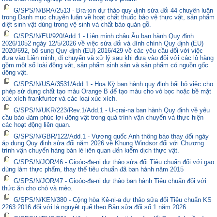
G/SPS/N/BRA/2513 - Bra-xin dự thảo quy định sửa đổi 44 chuyên luận
trong Danh mục chuyên luận về hoạt chất thuốc bảo vệ thực vật, sản phẩm
diệt sinh vật dùng trong vệ sinh và chất bảo quản gỗ.
G/SPS/N/EU/920/Add.1 - Liên minh châu Âu ban hành Quy định
2026/1052 ngày 12/5/2026 về việc sửa đổi và đính chính Quy định (EU)
2020/692, bổ sung Quy định (EU) 2016/429 về các yêu cầu đối với việc
đưa vào Liên minh, di chuyển và xử lý sau khi đưa vào đối với các lô hàng
gồm một số loài động vật, sản phẩm sinh sản và sản phẩm có nguồn gốc
động vật.
G/SPS/N/USA/3531/Add.1 - Hoa Kỳ ban hành quy định bãi bỏ việc cho
phép sử dụng chất tạo màu Orange B để tạo màu cho vỏ bọc hoặc bề mặt
xúc xích frankfurter và các loại xúc xích.
G/SPS/N/UKR/223/Rev.1/Add.1 - U-crai-na ban hành Quy định về yêu
cầu bảo đảm phúc lợi động vật trong quá trình vận chuyển và thực hiện
các hoạt động liên quan.
G/SPS/N/GBR/122/Add.1 - Vương quốc Anh thông báo thay đổi ngày
áp dụng Quy định sửa đổi năm 2026 về Khung Windsor đối với Chương
trình vận chuyển hàng bán lẻ liên quan đến kiểm dịch thực vật.
G/SPS/N/JOR/46 - Gioóc-đa-ni dự thảo sửa đổi Tiêu chuẩn đối với gạo
dùng làm thực phẩm, thay thế tiêu chuẩn đã ban hành năm 2015
G/SPS/N/JOR/47 - Gioóc-đa-ni dự thảo ban hành Tiêu chuẩn đối với
thức ăn cho chó và mèo.
G/SPS/N/KEN/380 - Cộng hòa Kê-ni-a dự thảo sửa đổi Tiêu chuẩn KS
2263:2016 đối với lá nguyệt quế theo Bản sửa đổi số 1 năm 2026.