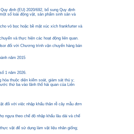
 Quy định (EU) 2020/692, bổ sung Quy định
một số loài động vật, sản phẩm sinh sản và
ho vỏ bọc hoặc bề mặt xúc xích frankfurter và
huyển và thực hiện các hoạt động liên quan.
or đối với Chương trình vận chuyển hàng bán
 hành năm 2015
 số 1 năm 2026.
 hóa thuộc diện kiểm soát, giám sát thú y;
ước thứ ba vào lãnh thổ hải quan của Liên
t đối với việc nhập khẩu thân rễ cây mẫu đơn
 họ ngựa theo chế độ nhập khẩu lâu dài và chế
thực vật để sử dụng làm vật liệu nhân giống;