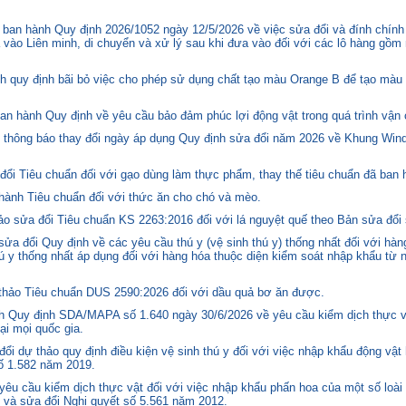
ban hành Quy định 2026/1052 ngày 12/5/2026 về việc sửa đổi và đính chính
 vào Liên minh, di chuyển và xử lý sau khi đưa vào đối với các lô hàng gồm 
quy định bãi bỏ việc cho phép sử dụng chất tạo màu Orange B để tạo màu c
n hành Quy định về yêu cầu bảo đảm phúc lợi động vật trong quá trình vận c
hông báo thay đổi ngày áp dụng Quy định sửa đổi năm 2026 về Khung Winds
ổi Tiêu chuẩn đối với gạo dùng làm thực phẩm, thay thế tiêu chuẩn đã ban
hành Tiêu chuẩn đối với thức ăn cho chó và mèo.
o sửa đổi Tiêu chuẩn KS 2263:2016 đối với lá nguyệt quế theo Bản sửa đổi
 đổi Quy định về các yêu cầu thú y (vệ sinh thú y) thống nhất đối với hàng
 y thống nhất áp dụng đối với hàng hóa thuộc diện kiểm soát nhập khẩu từ n
hảo Tiêu chuẩn DUS 2590:2026 đối với dầu quả bơ ăn được.
 Quy định SDA/MAPA số 1.640 ngày 30/6/2026 về yêu cầu kiểm dịch thực vậ
ại mọi quốc gia.
i dự thảo quy định điều kiện vệ sinh thú y đối với việc nhập khẩu động vật
số 1.582 năm 2019.
êu cầu kiểm dịch thực vật đối với việc nhập khẩu phấn hoa của một số loài 
 và sửa đổi Nghị quyết số 5.561 năm 2012.