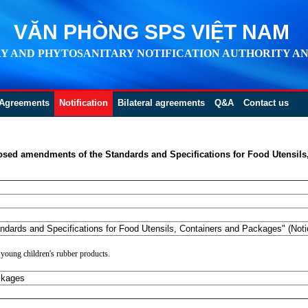
VĂN PHÒNG SPS VIỆT NAM
Y AND PHYTOSANITARY NOTIFICATION AUTHORITY AN
Agreements
Notification
Bilateral agreements
Q&A
Contact us
osed amendments of the Standards and Specifications for Food Utensils
ards and Specifications for Food Utensils, Containers and Packages" (Noti
d young children's rubber products.
ckages