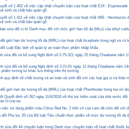
yết số 1.402 về việc cập nhật chuyên luận của hoạt chất E24 - Espinosade 
 vệ sinh và chất bảo quản gỗ.
yết số 1.411 về việc cập nhật chuyên luận của hoạt chất H05 - Hexitiazoxi 
 vệ sinh và chất bảo quản gỗ.
o sửa đổi vị trí Danh mục đối với mức giới hạn tối đa (MLs) của ethyl carb
i giới hạn dư lượng tối đa (MRL) của hoạt chất Acephate trong ngô và cỏ k
i Luật Đặc biệt về quản lý an toàn thực phẩm nhập khẩu.
 sửa đổi và bổ sung Nghị định số 2-75-321 ngày 25 tháng Chaabane năm 1397
h sửa đổi và bổ sung Nghị định số 2-21-01 ngày 12 tháng Chaabane năm 144
n phẩm tương tự khác lưu thông trên thị trường.
quy định về chất lượng và an toàn vệ sinh đối với các loại gia vị và thảo 
i giới hạn dư lượng tối đa (MRL) của hoạt chất Phenthoate trong lúa mì dù
i Quyết định số 262 ngày 11/6/2018 về thủ tục kiểm soát của nhà nước đối
o U-crai-na.
việc sử dụng phẩm màu Citrus Red No. 2 trên vỏ của cam đã chín đối với d
 đổi Phụ lục 20 của Bộ luật Tiêu chuẩn thực phẩm về mức dư lượng tối đa (
h sửa đổi 44 chuyên luận trong Danh mục chuyên luận về hoạt chất thuốc bả