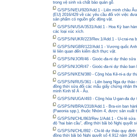
trong vệ sinh và chất bảo quản gỗ.
G/SPS/N/EU/920/Add.1 - Liên minh châu Âu 
(EU) 2016/429 về các yêu cầu đối với việc đưa
sản phẩm có nguồn gốc động vật.
G/SPS/N/USA/3531/Add.1 - Hoa Kỳ ban hành 
các loại xúc xích.
G/SPS/N/UKR/223/Rev.1/Add.1 - U-crai-na ba
G/SPS/N/GBR/122/Add.1 - Vương quốc Anh t
lẻ liên quan đến kiểm dịch thực vật.
G/SPS/N/JOR/46 - Gioóc-đa-ni dự thảo sửa đ
G/SPS/N/JOR/47 - Gioóc-đa-ni dự thảo ban 
G/SPS/N/KEN/380 - Cộng hòa Kê-ni-a dự thả
G/SPS/N/RUS/361 - Liên bang Nga dự thảo sửa
đồng thời sửa đổi các mẫu giấy chứng nhận thú
minh Kinh tế Á - Âu.
G/SPS/N/UGA/493 - Cộng hòa U-gan-đa dự t
G/SPS/N/BRA/2318/Add.1 - Bra-xin ban hành
(Paeonia spp.), thuộc Nhóm 4, được sản xuất t
G/SPS/N/CHL/863/Rev.1/Add.1 - Chi-lê sửa đổ
độ “hai bán cầu”, đồng thời bãi bỏ Nghị quyết 
G/SPS/N/CHL/892 - Chi-lê dự thảo quy định y
đồng thời bãi bỏ Nghị quyết số 4.912 năm 2004