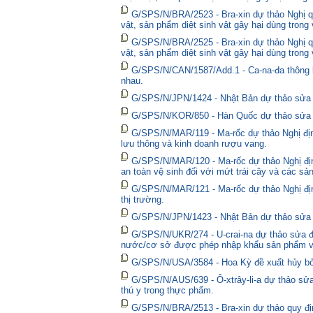
G/SPS/N/BRA/2523 - Bra-xin dự thảo Nghị qu
vật, sản phẩm diệt sinh vật gây hại dùng trong
G/SPS/N/BRA/2525 - Bra-xin dự thảo Nghị qu
vật, sản phẩm diệt sinh vật gây hại dùng trong
G/SPS/N/CAN/1587/Add.1 - Ca-na-đa thông bá
nhau.
G/SPS/N/JPN/1424 - Nhật Bản dự thảo sửa đổ
G/SPS/N/KOR/850 - Hàn Quốc dự thảo sửa đổ
G/SPS/N/MAR/119 - Ma-rốc dự thảo Nghị định
lưu thông và kinh doanh rượu vang.
G/SPS/N/MAR/120 - Ma-rốc dự thảo Nghị địn
an toàn vệ sinh đối với mứt trái cây và các sả
G/SPS/N/MAR/121 - Ma-rốc dự thảo Nghị định 
thị trường.
G/SPS/N/JPN/1423 - Nhật Bản dự thảo sửa đổ
G/SPS/N/UKR/274 - U-crai-na dự thảo sửa đổ
nước/cơ sở được phép nhập khẩu sản phẩm và
G/SPS/N/USA/3584 - Hoa Kỳ đề xuất hủy bỏ 
G/SPS/N/AUS/639 - Ô-xtrây-li-a dự thảo sửa
thú y trong thực phẩm.
G/SPS/N/BRA/2513 - Bra-xin dự thảo quy địn