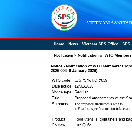
VIETNAM SANITAR
Home
News
Vietnam SPS Office
SPS 
Notification
>
Notification of WTO Members
Notice - Notification of WTO Members: Prop
2026-008, 8 January 2026).
WTO code
G/SPS/N/KOR/839
Date notice
12/01/2026
Notice type
Regular
Title
Proposed amendments of the Stand
Summary
The proposed amendments seek to:
a. Establish specifications for infants an
Product
Food utensils, containers and pa
Country
Hàn Quốc