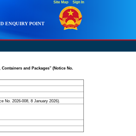
Site Map
Sign In
D ENQUIRY POINT
, Containers and Packages" (Notice No.
ce No. 2026-008, 8 January 2026).