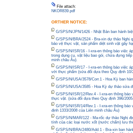
File attach:
NKOR839.pdf
ORTHER NOTICE:
G/SPS/N/JPN/1426 - Nhật Bản ban hành biện
G/SPS/N/BRA/2524 - Bra-xin dự thảo Nghị qu
bảo vệ thực vật, sản phẩm diệt sinh vật gây hạ
G/SPS/N/ISR/16 - I-xra-en thông báo việc 
trong dụng cụ, vật liệu bao gói, chứa đựng tiế
minh châu Âu).
G/SPS/N/ISR/17 - I-xra-en thông báo việc á
với thực phẩm (sửa đổi dựa theo Quy định 10/
G/SPS/N/USA/3578/Corr.1 - Hoa Kỳ ban hành 
G/SPS/N/USA/3585 - Hoa Kỳ dự thảo sửa đổi 
G/SPS/N/ISR/12/Rev.4 - I-xra-en thông báo
thực vật. (sửa đổi dựa theo Quy định 396/2005
G/SPS/N/ISR/14/Rev.1 - I-xra-en thông báo
định 1333/2008 của Liên minh châu Âu)
G/SPS/N/MAR/122 - Ma-rốc dự thảo Nghị định
tính của các loại nước xốt (nước chấm) lưu thô
G/SPS/N/BRA/2480/Add.1 - Bra-xin ban hà