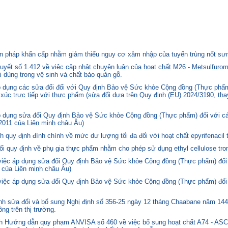
 pháp khẩn cấp nhằm giảm thiểu nguy cơ xâm nhập của tuyến trùng nốt sưng
yết số 1.412 về việc cập nhật chuyên luận của hoạt chất M26 - Metsulfurom
i dùng trong vệ sinh và chất bảo quản gỗ.
áp dụng các sửa đổi đối với Quy định Bảo vệ Sức khỏe Cộng đồng (Thực phẩm
p xúc trực tiếp với thực phẩm (sửa đổi dựa trên Quy định (EU) 2024/3190, th
p dụng sửa đổi Quy định Bảo vệ Sức khỏe Cộng đồng (Thực phẩm) đối với cá
2011 của Liên minh châu Âu)
quy định đính chính về mức dư lượng tối đa đối với hoạt chất epyrifenacil 
quy định về phụ gia thực phẩm nhằm cho phép sử dụng ethyl cellulose tron
 việc áp dụng sửa đổi Quy định Bảo vệ Sức khỏe Cộng đồng (Thực phẩm) đối
 của Liên minh châu Âu)
 việc áp dụng sửa đổi Quy định Bảo vệ Sức khỏe Cộng đồng (Thực phẩm) đối
 sửa đổi và bổ sung Nghị định số 356-25 ngày 12 tháng Chaabane năm 1446 
ng trên thị trường.
nh Hướng dẫn quy phạm ANVISA số 460 về việc bổ sung hoạt chất A74 - 