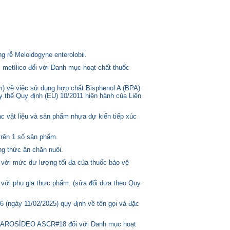
 rễ Meloidogyne enterolobii.
 metílico đối với Danh mục hoạt chất thuốc
) về việc sử dụng hợp chất Bisphenol A (BPA)
ay thế Quy định (EU) 10/2011 hiện hành của Liên
c vật liệu và sản phẩm nhựa dự kiến tiếp xúc
trên 1 số sản phẩm.
g thức ăn chăn nuôi.
 với mức dư lượng tối đa của thuốc bảo vệ
 với phụ gia thực phẩm. (sửa đổi dựa theo Quy
(ngày 11/02/2025) quy định về tên gọi và đặc
ASCAROSÍDEO ASCR#18 đối với Danh mục hoạt