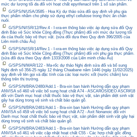
mức dư lượng tối đa đối với hoạt chất epyrifenacil trên 1 số sản phẩm.
G/SPS/N/USA/3585 - Hoa Kỳ dự thảo sửa đổi quy định về phụ gia
thực phẩm nhằm cho phép sử dụng ethyl cellulose trong thức ăn chăn
nuôi.
G/SPS/N/ISR/12/Rev.4 - I-xra-en thông báo việc áp dụng sửa đổi Quy
định Bảo vệ Sức khỏe Cộng đồng (Thực phẩm) đối với mức dư lượng tối
đa của thuốc bảo vệ thực vật. (sửa đổi dựa theo Quy định 396/2005 của
Liên minh châu Âu)
G/SPS/N/ISR/14/Rev.1 - I-xra-en thông báo việc áp dụng sửa đổi Quy
định Bảo vệ Sức khỏe Cộng đồng (Thực phẩm) đối với phụ gia thực phẩm.
(sửa đổi dựa theo Quy định 1333/2008 của Liên minh châu Âu)
G/SPS/N/MAR/122 - Ma-rốc dự thảo Nghị định sửa đổi và bổ sung
Nghị định số 356-25 ngày 12 tháng Chaabane năm 1446 (ngày 11/02/2025)
quy định về tên gọi và đặc tính của các loại nước xốt (nước chấm) lưu
thông trên thị trường.
G/SPS/N/BRA/2480/Add.1 - Bra-xin ban hành Hướng dẫn quy phạm
ANVISA số 460 về việc bổ sung hoạt chất A74 - ASCAROSÍDEO ASCR#18
đối với Danh mục hoạt chất thuốc bảo vệ thực vật, sản phẩm diệt sinh vật
gây hại dùng trong vệ sinh và chất bảo quản gỗ.
G/SPS/N/BRA/2481/Add.1 - Bra-xin ban hành Hướng dẫn quy phạm
ANVISA số 459 về việc bổ sung hoạt chất A72 - Axit Nonanoic đối với
Danh mục hoạt chất thuốc bảo vệ thực vật, sản phẩm diệt sinh vật gây hại
dùng trong vệ sinh và chất bảo quản gỗ.
G/SPS/N/BRA/2483/Add.1 - Bra-xin ban hành Hướng dẫn quy phạm
ANVISA số 461 về việc cập nhật hoạt chất C55 - Các hợp chất gốc đồng