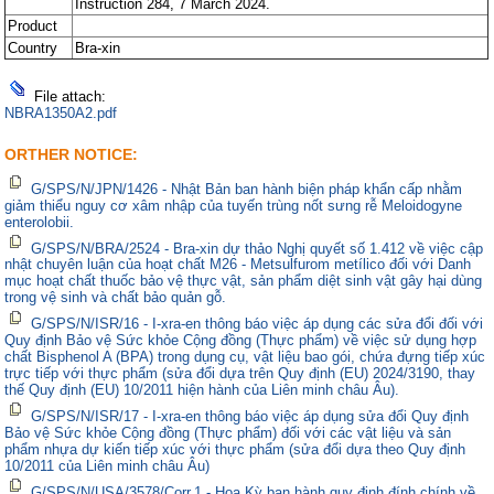
Instruction 284, 7 March 2024.
Product
Country
Bra-xin
File attach:
NBRA1350A2.pdf
ORTHER NOTICE:
G/SPS/N/JPN/1426 - Nhật Bản ban hành biện pháp khẩn cấp nhằm
giảm thiểu nguy cơ xâm nhập của tuyến trùng nốt sưng rễ Meloidogyne
enterolobii.
G/SPS/N/BRA/2524 - Bra-xin dự thảo Nghị quyết số 1.412 về việc cập
nhật chuyên luận của hoạt chất M26 - Metsulfurom metílico đối với Danh
mục hoạt chất thuốc bảo vệ thực vật, sản phẩm diệt sinh vật gây hại dùng
trong vệ sinh và chất bảo quản gỗ.
G/SPS/N/ISR/16 - I-xra-en thông báo việc áp dụng các sửa đổi đối với
Quy định Bảo vệ Sức khỏe Cộng đồng (Thực phẩm) về việc sử dụng hợp
chất Bisphenol A (BPA) trong dụng cụ, vật liệu bao gói, chứa đựng tiếp xúc
trực tiếp với thực phẩm (sửa đổi dựa trên Quy định (EU) 2024/3190, thay
thế Quy định (EU) 10/2011 hiện hành của Liên minh châu Âu).
G/SPS/N/ISR/17 - I-xra-en thông báo việc áp dụng sửa đổi Quy định
Bảo vệ Sức khỏe Cộng đồng (Thực phẩm) đối với các vật liệu và sản
phẩm nhựa dự kiến tiếp xúc với thực phẩm (sửa đổi dựa theo Quy định
10/2011 của Liên minh châu Âu)
G/SPS/N/USA/3578/Corr.1 - Hoa Kỳ ban hành quy định đính chính về