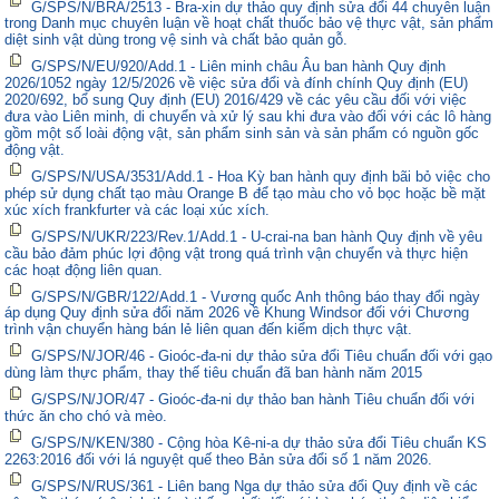
G/SPS/N/BRA/2513 - Bra-xin dự thảo quy định sửa đổi 44 chuyên luận
trong Danh mục chuyên luận về hoạt chất thuốc bảo vệ thực vật, sản phẩm
diệt sinh vật dùng trong vệ sinh và chất bảo quản gỗ.
G/SPS/N/EU/920/Add.1 - Liên minh châu Âu ban hành Quy định
2026/1052 ngày 12/5/2026 về việc sửa đổi và đính chính Quy định (EU)
2020/692, bổ sung Quy định (EU) 2016/429 về các yêu cầu đối với việc
đưa vào Liên minh, di chuyển và xử lý sau khi đưa vào đối với các lô hàng
gồm một số loài động vật, sản phẩm sinh sản và sản phẩm có nguồn gốc
động vật.
G/SPS/N/USA/3531/Add.1 - Hoa Kỳ ban hành quy định bãi bỏ việc cho
phép sử dụng chất tạo màu Orange B để tạo màu cho vỏ bọc hoặc bề mặt
xúc xích frankfurter và các loại xúc xích.
G/SPS/N/UKR/223/Rev.1/Add.1 - U-crai-na ban hành Quy định về yêu
cầu bảo đảm phúc lợi động vật trong quá trình vận chuyển và thực hiện
các hoạt động liên quan.
G/SPS/N/GBR/122/Add.1 - Vương quốc Anh thông báo thay đổi ngày
áp dụng Quy định sửa đổi năm 2026 về Khung Windsor đối với Chương
trình vận chuyển hàng bán lẻ liên quan đến kiểm dịch thực vật.
G/SPS/N/JOR/46 - Gioóc-đa-ni dự thảo sửa đổi Tiêu chuẩn đối với gạo
dùng làm thực phẩm, thay thế tiêu chuẩn đã ban hành năm 2015
G/SPS/N/JOR/47 - Gioóc-đa-ni dự thảo ban hành Tiêu chuẩn đối với
thức ăn cho chó và mèo.
G/SPS/N/KEN/380 - Cộng hòa Kê-ni-a dự thảo sửa đổi Tiêu chuẩn KS
2263:2016 đối với lá nguyệt quế theo Bản sửa đổi số 1 năm 2026.
G/SPS/N/RUS/361 - Liên bang Nga dự thảo sửa đổi Quy định về các