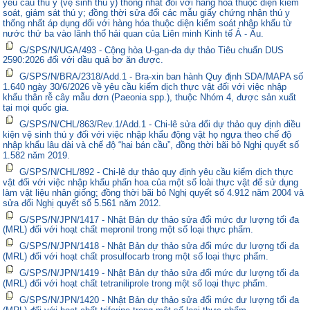
yêu cầu thú y (vệ sinh thú y) thống nhất đối với hàng hóa thuộc diện kiểm
soát, giám sát thú y; đồng thời sửa đổi các mẫu giấy chứng nhận thú y
thống nhất áp dụng đối với hàng hóa thuộc diện kiểm soát nhập khẩu từ
nước thứ ba vào lãnh thổ hải quan của Liên minh Kinh tế Á - Âu.
G/SPS/N/UGA/493 - Cộng hòa U-gan-đa dự thảo Tiêu chuẩn DUS
2590:2026 đối với dầu quả bơ ăn được.
G/SPS/N/BRA/2318/Add.1 - Bra-xin ban hành Quy định SDA/MAPA số
1.640 ngày 30/6/2026 về yêu cầu kiểm dịch thực vật đối với việc nhập
khẩu thân rễ cây mẫu đơn (Paeonia spp.), thuộc Nhóm 4, được sản xuất
tại mọi quốc gia.
G/SPS/N/CHL/863/Rev.1/Add.1 - Chi-lê sửa đổi dự thảo quy định điều
kiện vệ sinh thú y đối với việc nhập khẩu động vật họ ngựa theo chế độ
nhập khẩu lâu dài và chế độ “hai bán cầu”, đồng thời bãi bỏ Nghị quyết số
1.582 năm 2019.
G/SPS/N/CHL/892 - Chi-lê dự thảo quy định yêu cầu kiểm dịch thực
vật đối với việc nhập khẩu phấn hoa của một số loài thực vật để sử dụng
làm vật liệu nhân giống; đồng thời bãi bỏ Nghị quyết số 4.912 năm 2004 và
sửa đổi Nghị quyết số 5.561 năm 2012.
G/SPS/N/JPN/1417 - Nhật Bản dự thảo sửa đổi mức dư lượng tối đa
(MRL) đối với hoạt chất mepronil trong một số loại thực phẩm.
G/SPS/N/JPN/1418 - Nhật Bản dự thảo sửa đổi mức dư lượng tối đa
(MRL) đối với hoạt chất prosulfocarb trong một số loại thực phẩm.
G/SPS/N/JPN/1419 - Nhật Bản dự thảo sửa đổi mức dư lượng tối đa
(MRL) đối với hoạt chất tetraniliprole trong một số loại thực phẩm.
G/SPS/N/JPN/1420 - Nhật Bản dự thảo sửa đổi mức dư lượng tối đa