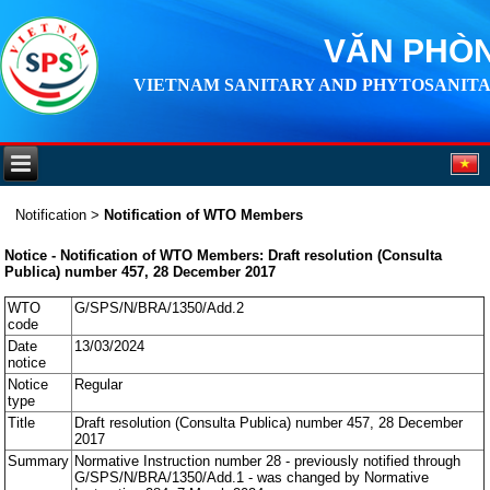
VĂN PHÒN
VIETNAM SANITARY AND PHYTOSANITA
Notification
>
Notification of WTO Members
Notice - Notification of WTO Members: Draft resolution (Consulta
Publica) number 457, 28 December 2017
WTO
G/SPS/N/BRA/1350/Add.2
code
Date
13/03/2024
notice
Notice
Regular
type
Title
Draft resolution (Consulta Publica) number 457, 28 December
2017
Summary
Normative Instruction number 28 - previously notified through
G/SPS/N/BRA/1350/Add.1 - was changed by Normative