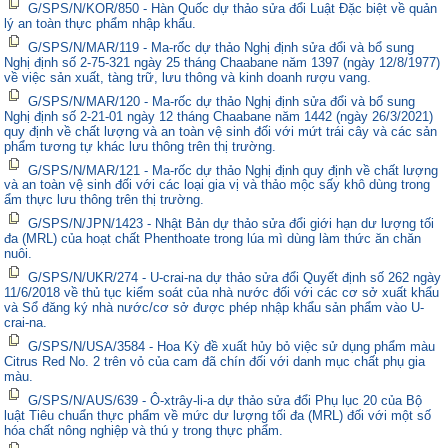
G/SPS/N/KOR/850 - Hàn Quốc dự thảo sửa đổi Luật Đặc biệt về quản
lý an toàn thực phẩm nhập khẩu.
G/SPS/N/MAR/119 - Ma-rốc dự thảo Nghị định sửa đổi và bổ sung
Nghị định số 2-75-321 ngày 25 tháng Chaabane năm 1397 (ngày 12/8/1977)
về việc sản xuất, tàng trữ, lưu thông và kinh doanh rượu vang.
G/SPS/N/MAR/120 - Ma-rốc dự thảo Nghị định sửa đổi và bổ sung
Nghị định số 2-21-01 ngày 12 tháng Chaabane năm 1442 (ngày 26/3/2021)
quy định về chất lượng và an toàn vệ sinh đối với mứt trái cây và các sản
phẩm tương tự khác lưu thông trên thị trường.
G/SPS/N/MAR/121 - Ma-rốc dự thảo Nghị định quy định về chất lượng
và an toàn vệ sinh đối với các loại gia vị và thảo mộc sấy khô dùng trong
ẩm thực lưu thông trên thị trường.
G/SPS/N/JPN/1423 - Nhật Bản dự thảo sửa đổi giới hạn dư lượng tối
đa (MRL) của hoạt chất Phenthoate trong lúa mì dùng làm thức ăn chăn
nuôi.
G/SPS/N/UKR/274 - U-crai-na dự thảo sửa đổi Quyết định số 262 ngày
11/6/2018 về thủ tục kiểm soát của nhà nước đối với các cơ sở xuất khẩu
và Sổ đăng ký nhà nước/cơ sở được phép nhập khẩu sản phẩm vào U-
crai-na.
G/SPS/N/USA/3584 - Hoa Kỳ đề xuất hủy bỏ việc sử dụng phẩm màu
Citrus Red No. 2 trên vỏ của cam đã chín đối với danh mục chất phụ gia
màu.
G/SPS/N/AUS/639 - Ô-xtrây-li-a dự thảo sửa đổi Phụ lục 20 của Bộ
luật Tiêu chuẩn thực phẩm về mức dư lượng tối đa (MRL) đối với một số
hóa chất nông nghiệp và thú y trong thực phẩm.