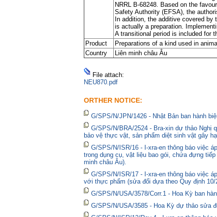
NRRL B-68248. Based on the favourab
Safety Authority (EFSA), the authoris
In addition, the additive covered by
is actually a preparation. Implement
A transitional period is included fo
Product
Preparations of a kind used in anima
Country
Liên minh châu Âu
File attach:
NEU870.pdf
ORTHER NOTICE:
G/SPS/N/JPN/1426 - Nhật Bản ban hành biện
G/SPS/N/BRA/2524 - Bra-xin dự thảo Nghị qu
bảo vệ thực vật, sản phẩm diệt sinh vật gây hạ
G/SPS/N/ISR/16 - I-xra-en thông báo việc 
trong dụng cụ, vật liệu bao gói, chứa đựng tiế
minh châu Âu).
G/SPS/N/ISR/17 - I-xra-en thông báo việc á
với thực phẩm (sửa đổi dựa theo Quy định 10/
G/SPS/N/USA/3578/Corr.1 - Hoa Kỳ ban hành 
G/SPS/N/USA/3585 - Hoa Kỳ dự thảo sửa đổi 