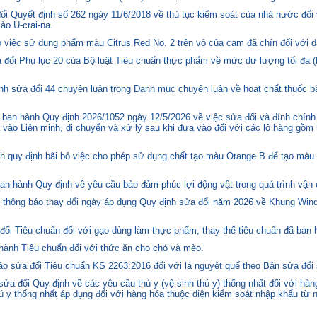
i Quyết định số 262 ngày 11/6/2018 về thủ tục kiểm soát của nhà nước đối
o U-crai-na.
việc sử dụng phẩm màu Citrus Red No. 2 trên vỏ của cam đã chín đối với d
 đổi Phụ lục 20 của Bộ luật Tiêu chuẩn thực phẩm về mức dư lượng tối đa (
h sửa đổi 44 chuyên luận trong Danh mục chuyên luận về hoạt chất thuốc bả
ban hành Quy định 2026/1052 ngày 12/5/2026 về việc sửa đổi và đính chính
 vào Liên minh, di chuyển và xử lý sau khi đưa vào đối với các lô hàng gồm 
quy định bãi bỏ việc cho phép sử dụng chất tạo màu Orange B để tạo màu c
n hành Quy định về yêu cầu bảo đảm phúc lợi động vật trong quá trình vận c
hông báo thay đổi ngày áp dụng Quy định sửa đổi năm 2026 về Khung Winds
ổi Tiêu chuẩn đối với gạo dùng làm thực phẩm, thay thế tiêu chuẩn đã ban
hành Tiêu chuẩn đối với thức ăn cho chó và mèo.
o sửa đổi Tiêu chuẩn KS 2263:2016 đối với lá nguyệt quế theo Bản sửa đổi
 đổi Quy định về các yêu cầu thú y (vệ sinh thú y) thống nhất đối với hàng
 y thống nhất áp dụng đối với hàng hóa thuộc diện kiểm soát nhập khẩu từ n