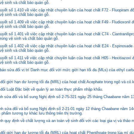
 vệ sinh và chất bảo quản gỗ.
yết số 1.410 về việc cập nhật chuyên luận của hoạt chất F72 - Fluopiram đ
 vệ sinh và chất bảo quản gỗ.
yết số 1.409 về việc cập nhật chuyên luận của hoạt chất F49 - Fludioxonil 
 vệ sinh và chất bảo quản gỗ.
ết số 1.401 về việc cập nhật chuyên luận của hoạt chất C74 - Ciantranilipr
trong vệ sinh và chất bảo quản gỗ.
yết số 1.402 về việc cập nhật chuyên luận của hoạt chất E24 - Espinosade 
 vệ sinh và chất bảo quản gỗ.
yết số 1.411 về việc cập nhật chuyên luận của hoạt chất H05 - Hexitiazoxi 
 vệ sinh và chất bảo quản gỗ.
o sửa đổi vị trí Danh mục đối với mức giới hạn tối đa (MLs) của ethyl carb
i giới hạn dư lượng tối đa (MRL) của hoạt chất Acephate trong ngô và cỏ k
i Luật Đặc biệt về quản lý an toàn thực phẩm nhập khẩu.
 sửa đổi và bổ sung Nghị định số 2-75-321 ngày 25 tháng Chaabane năm 1397
h sửa đổi và bổ sung Nghị định số 2-21-01 ngày 12 tháng Chaabane năm 144
n phẩm tương tự khác lưu thông trên thị trường.
quy định về chất lượng và an toàn vệ sinh đối với các loại gia vị và thảo 
i giới hạn dư lượng tối đa (MRL) của hoạt chất Phenthoate trong lúa mì dù