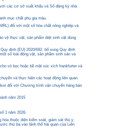
 với các cơ sở xuất khẩu và Sổ đăng ký nhà
anh mục chất phụ gia màu.
MRL) đối với một số hóa chất nông nghiệp và
o vệ thực vật, sản phẩm diệt sinh vật dùng
 Quy định (EU) 2020/692, bổ sung Quy định
một số loài động vật, sản phẩm sinh sản và
ho vỏ bọc hoặc bề mặt xúc xích frankfurter và
huyển và thực hiện các hoạt động liên quan.
or đối với Chương trình vận chuyển hàng bán
 hành năm 2015
 số 1 năm 2026.
 hóa thuộc diện kiểm soát, giám sát thú y;
ước thứ ba vào lãnh thổ hải quan của Liên