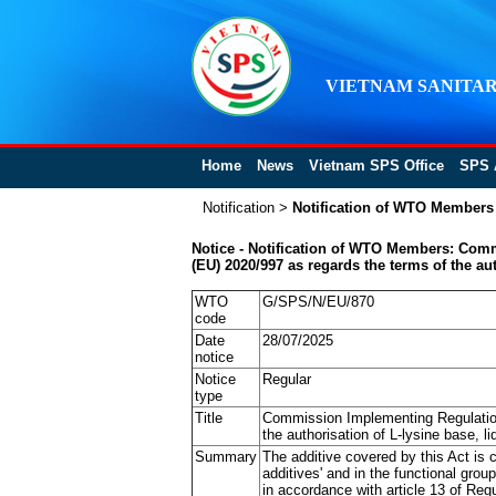
VIETNAM SANITAR
Home
News
Vietnam SPS Office
SPS 
Notification
>
Notification of WTO Members
Notice - Notification of WTO Members: Com
(EU) 2020/997 as regards the terms of the aut
WTO
G/SPS/N/EU/870
code
Date
28/07/2025
notice
Notice
Regular
type
Title
Commission Implementing Regulation
the authorisation of L-lysine base, l
Summary
The additive covered by this Act is cu
additives' and in the functional grou
in accordance with article 13 of Reg