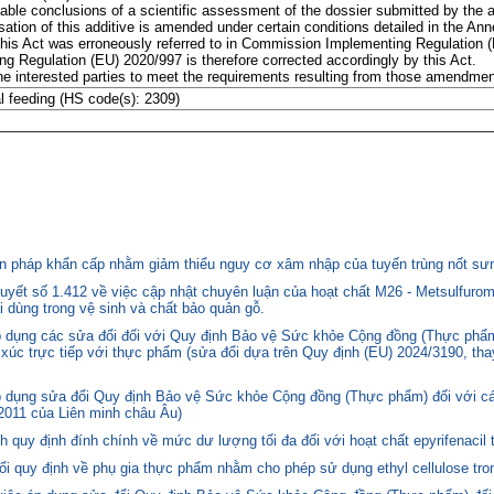
le conclusions of a scientific assessment of the dossier submitted by the 
ation of this additive is amended under certain conditions detailed in the Ann
 this Act was erroneously referred to in Commission Implementing Regulation 
ing Regulation (EU) 2020/997 is therefore corrected accordingly by this Act.
r the interested parties to meet the requirements resulting from those amendmen
l feeding (HS code(s): 2309)
 pháp khẩn cấp nhằm giảm thiểu nguy cơ xâm nhập của tuyến trùng nốt sưng
yết số 1.412 về việc cập nhật chuyên luận của hoạt chất M26 - Metsulfurom
i dùng trong vệ sinh và chất bảo quản gỗ.
áp dụng các sửa đổi đối với Quy định Bảo vệ Sức khỏe Cộng đồng (Thực phẩm
p xúc trực tiếp với thực phẩm (sửa đổi dựa trên Quy định (EU) 2024/3190, th
p dụng sửa đổi Quy định Bảo vệ Sức khỏe Cộng đồng (Thực phẩm) đối với cá
2011 của Liên minh châu Âu)
quy định đính chính về mức dư lượng tối đa đối với hoạt chất epyrifenacil 
quy định về phụ gia thực phẩm nhằm cho phép sử dụng ethyl cellulose tron