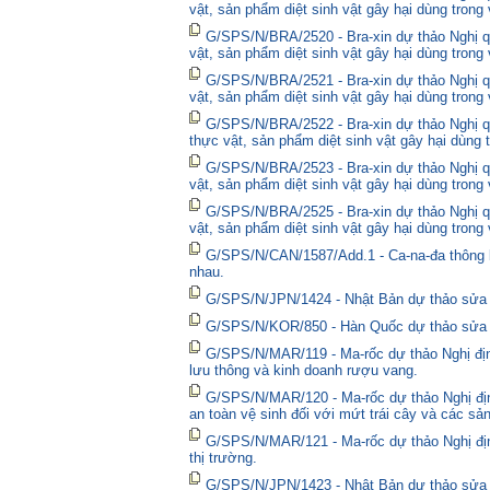
vật, sản phẩm diệt sinh vật gây hại dùng trong
G/SPS/N/BRA/2520 - Bra-xin dự thảo Nghị qu
vật, sản phẩm diệt sinh vật gây hại dùng trong
G/SPS/N/BRA/2521 - Bra-xin dự thảo Nghị qu
vật, sản phẩm diệt sinh vật gây hại dùng trong
G/SPS/N/BRA/2522 - Bra-xin dự thảo Nghị quy
thực vật, sản phẩm diệt sinh vật gây hại dùng 
G/SPS/N/BRA/2523 - Bra-xin dự thảo Nghị qu
vật, sản phẩm diệt sinh vật gây hại dùng trong
G/SPS/N/BRA/2525 - Bra-xin dự thảo Nghị qu
vật, sản phẩm diệt sinh vật gây hại dùng trong
G/SPS/N/CAN/1587/Add.1 - Ca-na-đa thông bá
nhau.
G/SPS/N/JPN/1424 - Nhật Bản dự thảo sửa đổ
G/SPS/N/KOR/850 - Hàn Quốc dự thảo sửa đổ
G/SPS/N/MAR/119 - Ma-rốc dự thảo Nghị định
lưu thông và kinh doanh rượu vang.
G/SPS/N/MAR/120 - Ma-rốc dự thảo Nghị địn
an toàn vệ sinh đối với mứt trái cây và các sả
G/SPS/N/MAR/121 - Ma-rốc dự thảo Nghị định 
thị trường.
G/SPS/N/JPN/1423 - Nhật Bản dự thảo sửa đổ