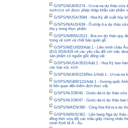
G/SPS/N/UKR/274 - U-crai-na dự thảo sửa đổ
nước/cơ sở được phép nhập khẩu sản phẩm và
G/SPS/N/USA/3584 - Hoa Kỳ đề xuất hủy bỏ 
G/SPS/N/AUS/639 - Ô-xtrây-li-a dự thảo sửa
thú y trong thực phẩm.
G/SPS/N/BRA/2513 - Bra-xin dự thảo quy địn
trong vệ sinh và chất bảo quản gỗ.
G/SPS/N/EU/920/Add.1 - Liên minh châu Âu 
(EU) 2016/429 về các yêu cầu đối với việc đưa
sản phẩm có nguồn gốc động vật.
G/SPS/N/USA/3531/Add.1 - Hoa Kỳ ban hành 
các loại xúc xích.
G/SPS/N/UKR/223/Rev.1/Add.1 - U-crai-na ba
G/SPS/N/GBR/122/Add.1 - Vương quốc Anh t
lẻ liên quan đến kiểm dịch thực vật.
G/SPS/N/JOR/46 - Gioóc-đa-ni dự thảo sửa đ
G/SPS/N/JOR/47 - Gioóc-đa-ni dự thảo ban 
G/SPS/N/KEN/380 - Cộng hòa Kê-ni-a dự thả
G/SPS/N/RUS/361 - Liên bang Nga dự thảo sửa
đồng thời sửa đổi các mẫu giấy chứng nhận thú
minh Kinh tế Á - Âu.