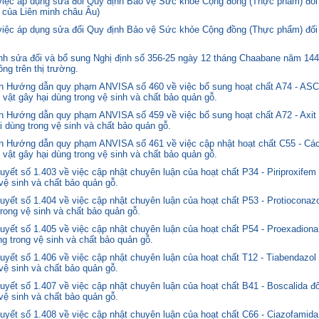
 việc áp dụng sửa đổi Quy định Bảo vệ Sức khỏe Cộng đồng (Thực phẩm) đối
 của Liên minh châu Âu)
 việc áp dụng sửa đổi Quy định Bảo vệ Sức khỏe Cộng đồng (Thực phẩm) đối
 sửa đổi và bổ sung Nghị định số 356-25 ngày 12 tháng Chaabane năm 1446 
ng trên thị trường.
nh Hướng dẫn quy phạm ANVISA số 460 về việc bổ sung hoạt chất A74 - 
 vật gây hại dùng trong vệ sinh và chất bảo quản gỗ.
 Hướng dẫn quy phạm ANVISA số 459 về việc bổ sung hoạt chất A72 - Axit 
i dùng trong vệ sinh và chất bảo quản gỗ.
 Hướng dẫn quy phạm ANVISA số 461 về việc cập nhật hoạt chất C55 - Các
 vật gây hại dùng trong vệ sinh và chất bảo quản gỗ.
yết số 1.403 về việc cập nhật chuyên luận của hoạt chất P34 - Piriproxifem
 vệ sinh và chất bảo quản gỗ.
yết số 1.404 về việc cập nhật chuyên luận của hoạt chất P53 - Protioconazo
trong vệ sinh và chất bảo quản gỗ.
yết số 1.405 về việc cập nhật chuyên luận của hoạt chất P54 - Proexadiona
ng trong vệ sinh và chất bảo quản gỗ.
yết số 1.406 về việc cập nhật chuyên luận của hoạt chất T12 - Tiabendazol
 vệ sinh và chất bảo quản gỗ.
yết số 1.407 về việc cập nhật chuyên luận của hoạt chất B41 - Boscalida đ
 vệ sinh và chất bảo quản gỗ.
yết số 1.408 về việc cập nhật chuyên luận của hoạt chất C66 - Ciazofamida