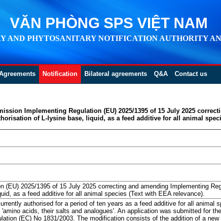
VĂN PHÒNG SPS VIỆT NAM
Y AND PHYTOSANITARY NOTIFICATION AUTHORITY AN
Agreements
Notification
Bilateral agreements
Q&A
Contact us
mission Implementing Regulation (EU) 2025/1395 of 15 July 2025 correc
horisation of L-lysine base, liquid, as a feed additive for all animal spec
 (EU) 2025/1395 of 15 July 2025 correcting and amending Implementing Regu
iquid, as a feed additive for all animal species (Text with EEA relevance).
rrently authorised for a period of ten years as a feed additive for all animal sp
p 'amino acids, their salts and analogues'. An application was submitted for the
ulation (EC) No 1831/2003. The modification consists of the addition of a ne