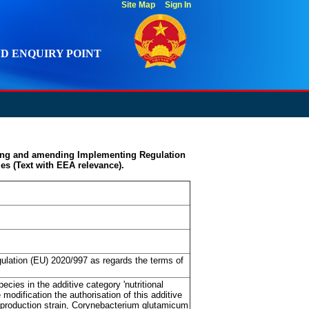
Site Map
Sign In
D ENQUIRY POINT
ting and amending Implementing Regulation
ies (Text with EEA relevance).
lation (EU) 2020/997 as regards the terms of
ecies in the additive category 'nutritional
 modification the authorisation of this additive
w production strain, Corynebacterium glutamicum