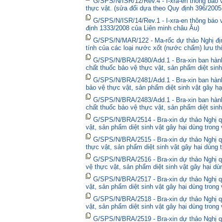
G/SPS/N/ISR/12/Rev.4 - I-xra-en thông báo
thực vật. (sửa đổi dựa theo Quy định 396/2005
G/SPS/N/ISR/14/Rev.1 - I-xra-en thông báo
định 1333/2008 của Liên minh châu Âu)
G/SPS/N/MAR/122 - Ma-rốc dự thảo Nghị định
tính của các loại nước xốt (nước chấm) lưu thô
G/SPS/N/BRA/2480/Add.1 - Bra-xin ban hà
chất thuốc bảo vệ thực vật, sản phẩm diệt sinh
G/SPS/N/BRA/2481/Add.1 - Bra-xin ban hành
bảo vệ thực vật, sản phẩm diệt sinh vật gây hạ
G/SPS/N/BRA/2483/Add.1 - Bra-xin ban hành
chất thuốc bảo vệ thực vật, sản phẩm diệt sinh
G/SPS/N/BRA/2514 - Bra-xin dự thảo Nghị qu
vật, sản phẩm diệt sinh vật gây hại dùng trong
G/SPS/N/BRA/2515 - Bra-xin dự thảo Nghị qu
thực vật, sản phẩm diệt sinh vật gây hại dùng 
G/SPS/N/BRA/2516 - Bra-xin dự thảo Nghị qu
vệ thực vật, sản phẩm diệt sinh vật gây hại dù
G/SPS/N/BRA/2517 - Bra-xin dự thảo Nghị qu
vật, sản phẩm diệt sinh vật gây hại dùng trong
G/SPS/N/BRA/2518 - Bra-xin dự thảo Nghị qu
vật, sản phẩm diệt sinh vật gây hại dùng trong
G/SPS/N/BRA/2519 - Bra-xin dự thảo Nghị qu