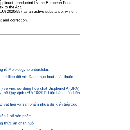
applicant, conducted by the European Food
ex to the Act.
(EU) 2020/997 as an active substance, while it
t and correction.
 rễ Meloidogyne enterolobii.
 metílico đối với Danh mục hoạt chất thuốc
) về việc sử dụng hợp chất Bisphenol A (BPA)
ay thế Quy định (EU) 10/2011 hiện hành của Liên
c vật liệu và sản phẩm nhựa dự kiến tiếp xúc
trên 1 số sản phẩm.
g thức ăn chăn nuôi.