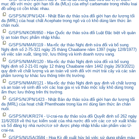
mục đối với mức giới hạn tối đa (MLs) của ethyl carbamate trong nhiều loại
đồ uống có cồn khác nhau.
G/SPS/N/JPN/1424 - Nhật Bản dự thảo sửa đổi giới hạn dư lượng tối
đa (MRL) của hoạt chất Acephate trong ngô và cỏ khô dùng làm thức ăn
chăn nuôi.
G/SPS/N/KOR/850 - Hàn Quốc dự thảo sửa đổi Luật Đặc biệt về quản
lý an toàn thực phẩm nhập khẩu.
G/SPS/N/MAR/119 - Ma-rốc dự thảo Nghị định sửa đổi và bổ sung
Nghị định số 2-75-321 ngày 25 tháng Chaabane năm 1397 (ngày 12/8/1977)
về việc sản xuất, tàng trữ, lưu thông và kinh doanh rượu vang.
G/SPS/N/MAR/120 - Ma-rốc dự thảo Nghị định sửa đổi và bổ sung
Nghị định số 2-21-01 ngày 12 tháng Chaabane năm 1442 (ngày 26/3/2021)
quy định về chất lượng và an toàn vệ sinh đối với mứt trái cây và các sản
phẩm tương tự khác lưu thông trên thị trường.
G/SPS/N/MAR/121 - Ma-rốc dự thảo Nghị định quy định về chất lượng
và an toàn vệ sinh đối với các loại gia vị và thảo mộc sấy khô dùng trong
ẩm thực lưu thông trên thị trường.
G/SPS/N/JPN/1423 - Nhật Bản dự thảo sửa đổi giới hạn dư lượng tối
đa (MRL) của hoạt chất Phenthoate trong lúa mì dùng làm thức ăn chăn
nuôi.
G/SPS/N/UKR/274 - U-crai-na dự thảo sửa đổi Quyết định số 262 ngày
11/6/2018 về thủ tục kiểm soát của nhà nước đối với các cơ sở xuất khẩu
và Sổ đăng ký nhà nước/cơ sở được phép nhập khẩu sản phẩm vào U-
crai-na.
G/SPS/N/USA/3584 - Hoa Kỳ đề xuất hủy bỏ việc sử dụng phẩm màu