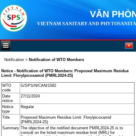
VĂN PHÒN
VIETNAM SANITARY AND PHYTOSANITA
Notification
>
Notification of WTO Members
Notice - Notification of WTO Members: Proposed Maximum Residue
Limit: Florylpicoxamid (PMRL2024-25)
WTO
G/SPS/N/CAN/1582
code
Date
27/11/2024
notice
Notice
Regular
type
Title
Proposed Maximum Residue Limit: Florylpicoxamid
(PMRL2024-25)
Summary
The objective of the notified document PMRL2024-25 is to
consult on the listed maximum residue limit (MRL) for