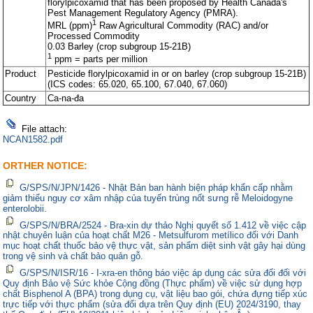
florylpicoxamid that has been proposed by Health Canada's
Pest Management Regulatory Agency (PMRA).
1
MRL (ppm)
Raw Agricultural Commodity (RAC) and/or
Processed Commodity
0.03 Barley (crop subgroup 15-21B)
1
ppm = parts per million
Product
Pesticide florylpicoxamid in or on barley (crop subgroup 15-21B)
(ICS codes: 65.020, 65.100, 67.040, 67.060)
Country
Ca-na-đa
File attach:
NCAN1582.pdf
ORTHER NOTICE:
G/SPS/N/JPN/1426 - Nhật Bản ban hành biện pháp khẩn cấp nhằm
giảm thiểu nguy cơ xâm nhập của tuyến trùng nốt sưng rễ Meloidogyne
enterolobii.
G/SPS/N/BRA/2524 - Bra-xin dự thảo Nghị quyết số 1.412 về việc cập
nhật chuyên luận của hoạt chất M26 - Metsulfurom metílico đối với Danh
mục hoạt chất thuốc bảo vệ thực vật, sản phẩm diệt sinh vật gây hại dùng
trong vệ sinh và chất bảo quản gỗ.
G/SPS/N/ISR/16 - I-xra-en thông báo việc áp dụng các sửa đổi đối với
Quy định Bảo vệ Sức khỏe Cộng đồng (Thực phẩm) về việc sử dụng hợp
chất Bisphenol A (BPA) trong dụng cụ, vật liệu bao gói, chứa đựng tiếp xúc
trực tiếp với thực phẩm (sửa đổi dựa trên Quy định (EU) 2024/3190, thay