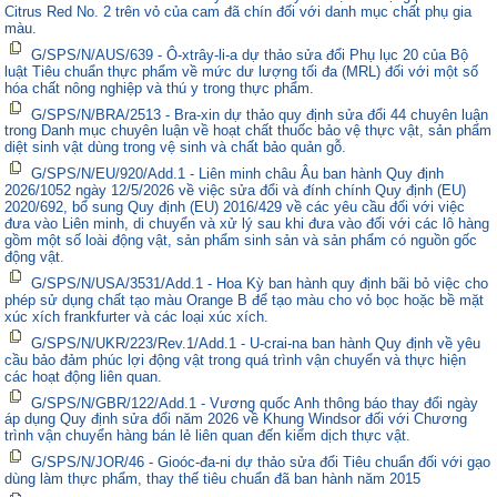
Citrus Red No. 2 trên vỏ của cam đã chín đối với danh mục chất phụ gia
màu.
G/SPS/N/AUS/639 - Ô-xtrây-li-a dự thảo sửa đổi Phụ lục 20 của Bộ
luật Tiêu chuẩn thực phẩm về mức dư lượng tối đa (MRL) đối với một số
hóa chất nông nghiệp và thú y trong thực phẩm.
G/SPS/N/BRA/2513 - Bra-xin dự thảo quy định sửa đổi 44 chuyên luận
trong Danh mục chuyên luận về hoạt chất thuốc bảo vệ thực vật, sản phẩm
diệt sinh vật dùng trong vệ sinh và chất bảo quản gỗ.
G/SPS/N/EU/920/Add.1 - Liên minh châu Âu ban hành Quy định
2026/1052 ngày 12/5/2026 về việc sửa đổi và đính chính Quy định (EU)
2020/692, bổ sung Quy định (EU) 2016/429 về các yêu cầu đối với việc
đưa vào Liên minh, di chuyển và xử lý sau khi đưa vào đối với các lô hàng
gồm một số loài động vật, sản phẩm sinh sản và sản phẩm có nguồn gốc
động vật.
G/SPS/N/USA/3531/Add.1 - Hoa Kỳ ban hành quy định bãi bỏ việc cho
phép sử dụng chất tạo màu Orange B để tạo màu cho vỏ bọc hoặc bề mặt
xúc xích frankfurter và các loại xúc xích.
G/SPS/N/UKR/223/Rev.1/Add.1 - U-crai-na ban hành Quy định về yêu
cầu bảo đảm phúc lợi động vật trong quá trình vận chuyển và thực hiện
các hoạt động liên quan.
G/SPS/N/GBR/122/Add.1 - Vương quốc Anh thông báo thay đổi ngày
áp dụng Quy định sửa đổi năm 2026 về Khung Windsor đối với Chương
trình vận chuyển hàng bán lẻ liên quan đến kiểm dịch thực vật.
G/SPS/N/JOR/46 - Gioóc-đa-ni dự thảo sửa đổi Tiêu chuẩn đối với gạo
dùng làm thực phẩm, thay thế tiêu chuẩn đã ban hành năm 2015