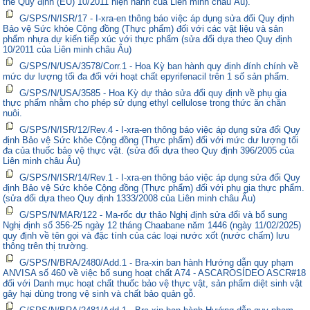
thế Quy định (EU) 10/2011 hiện hành của Liên minh châu Âu).
G/SPS/N/ISR/17 - I-xra-en thông báo việc áp dụng sửa đổi Quy định
Bảo vệ Sức khỏe Cộng đồng (Thực phẩm) đối với các vật liệu và sản
phẩm nhựa dự kiến tiếp xúc với thực phẩm (sửa đổi dựa theo Quy định
10/2011 của Liên minh châu Âu)
G/SPS/N/USA/3578/Corr.1 - Hoa Kỳ ban hành quy định đính chính về
mức dư lượng tối đa đối với hoạt chất epyrifenacil trên 1 số sản phẩm.
G/SPS/N/USA/3585 - Hoa Kỳ dự thảo sửa đổi quy định về phụ gia
thực phẩm nhằm cho phép sử dụng ethyl cellulose trong thức ăn chăn
nuôi.
G/SPS/N/ISR/12/Rev.4 - I-xra-en thông báo việc áp dụng sửa đổi Quy
định Bảo vệ Sức khỏe Cộng đồng (Thực phẩm) đối với mức dư lượng tối
đa của thuốc bảo vệ thực vật. (sửa đổi dựa theo Quy định 396/2005 của
Liên minh châu Âu)
G/SPS/N/ISR/14/Rev.1 - I-xra-en thông báo việc áp dụng sửa đổi Quy
định Bảo vệ Sức khỏe Cộng đồng (Thực phẩm) đối với phụ gia thực phẩm.
(sửa đổi dựa theo Quy định 1333/2008 của Liên minh châu Âu)
G/SPS/N/MAR/122 - Ma-rốc dự thảo Nghị định sửa đổi và bổ sung
Nghị định số 356-25 ngày 12 tháng Chaabane năm 1446 (ngày 11/02/2025)
quy định về tên gọi và đặc tính của các loại nước xốt (nước chấm) lưu
thông trên thị trường.
G/SPS/N/BRA/2480/Add.1 - Bra-xin ban hành Hướng dẫn quy phạm
ANVISA số 460 về việc bổ sung hoạt chất A74 - ASCAROSÍDEO ASCR#18
đối với Danh mục hoạt chất thuốc bảo vệ thực vật, sản phẩm diệt sinh vật
gây hại dùng trong vệ sinh và chất bảo quản gỗ.
G/SPS/N/BRA/2481/Add.1 - Bra-xin ban hành Hướng dẫn quy phạm