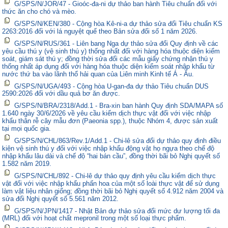
G/SPS/N/JOR/47 - Gioóc-đa-ni dự thảo ban hành Tiêu chuẩn đối với
thức ăn cho chó và mèo.
G/SPS/N/KEN/380 - Cộng hòa Kê-ni-a dự thảo sửa đổi Tiêu chuẩn KS
2263:2016 đối với lá nguyệt quế theo Bản sửa đổi số 1 năm 2026.
G/SPS/N/RUS/361 - Liên bang Nga dự thảo sửa đổi Quy định về các
yêu cầu thú y (vệ sinh thú y) thống nhất đối với hàng hóa thuộc diện kiểm
soát, giám sát thú y; đồng thời sửa đổi các mẫu giấy chứng nhận thú y
thống nhất áp dụng đối với hàng hóa thuộc diện kiểm soát nhập khẩu từ
nước thứ ba vào lãnh thổ hải quan của Liên minh Kinh tế Á - Âu.
G/SPS/N/UGA/493 - Cộng hòa U-gan-đa dự thảo Tiêu chuẩn DUS
2590:2026 đối với dầu quả bơ ăn được.
G/SPS/N/BRA/2318/Add.1 - Bra-xin ban hành Quy định SDA/MAPA số
1.640 ngày 30/6/2026 về yêu cầu kiểm dịch thực vật đối với việc nhập
khẩu thân rễ cây mẫu đơn (Paeonia spp.), thuộc Nhóm 4, được sản xuất
tại mọi quốc gia.
G/SPS/N/CHL/863/Rev.1/Add.1 - Chi-lê sửa đổi dự thảo quy định điều
kiện vệ sinh thú y đối với việc nhập khẩu động vật họ ngựa theo chế độ
nhập khẩu lâu dài và chế độ “hai bán cầu”, đồng thời bãi bỏ Nghị quyết số
1.582 năm 2019.
G/SPS/N/CHL/892 - Chi-lê dự thảo quy định yêu cầu kiểm dịch thực
vật đối với việc nhập khẩu phấn hoa của một số loài thực vật để sử dụng
làm vật liệu nhân giống; đồng thời bãi bỏ Nghị quyết số 4.912 năm 2004 và
sửa đổi Nghị quyết số 5.561 năm 2012.
G/SPS/N/JPN/1417 - Nhật Bản dự thảo sửa đổi mức dư lượng tối đa
(MRL) đối với hoạt chất mepronil trong một số loại thực phẩm.