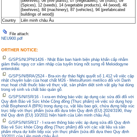
(beehives), 06 (live plants), 07 (vegetables), 08 (fruits), 09
(Spices), 12 (seeds), 14 (vegetable products), 44 (wood), 46
(beehives), 84 (machinery), 87 (vehicles), 94 (prefabricated
buildings of wood))
Country
Liên minh châu Âu
File attach:
NEU900.pdf
ORTHER NOTICE:
G/SPS/N/JPN/1426 - Nhật Bản ban hành biện pháp khẩn cấp nhằm
giảm thiểu nguy cơ xâm nhập của tuyến trùng nốt sưng rễ Meloidogyne
enterolobii.
G/SPS/N/BRA/2524 - Bra-xin dự thảo Nghị quyết số 1.412 về việc cập
nhật chuyên luận của hoạt chất M26 - Metsulfurom metílico đối với Danh
mục hoạt chất thuốc bảo vệ thực vật, sản phẩm diệt sinh vật gây hại dùng
trong vệ sinh và chất bảo quản gỗ.
G/SPS/N/ISR/16 - I-xra-en thông báo việc áp dụng các sửa đổi đối với
Quy định Bảo vệ Sức khỏe Cộng đồng (Thực phẩm) về việc sử dụng hợp
chất Bisphenol A (BPA) trong dụng cụ, vật liệu bao gói, chứa đựng tiếp xúc
trực tiếp với thực phẩm (sửa đổi dựa trên Quy định (EU) 2024/3190, thay
thế Quy định (EU) 10/2011 hiện hành của Liên minh châu Âu).
G/SPS/N/ISR/17 - I-xra-en thông báo việc áp dụng sửa đổi Quy định
Bảo vệ Sức khỏe Cộng đồng (Thực phẩm) đối với các vật liệu và sản
phẩm nhựa dự kiến tiếp xúc với thực phẩm (sửa đổi dựa theo Quy định
10/2011 của Liên minh châu Âu)