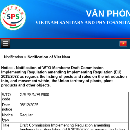
VĂN PHÒN
VIETNAM SANITARY AND PHYTOSANITA
Notification
>
Notification of Viet Nam
Notice - Notification of WTO Members: Draft Commission
Implementing Regulation amending Implementing Regulation (EU)
2019/2072 as regards the listing of pests and rules on the introduction
into, and movement within, the Union territory of plants, plant
products and other objects.
WTO
G/SPS/N/EU/900
code
Date
08/12/2025
notice
Notice
Regular
type
Title
Draft Commission Implementing Regulation amending
Implementing Regulation (EU) 2019/2072 as regards the listing