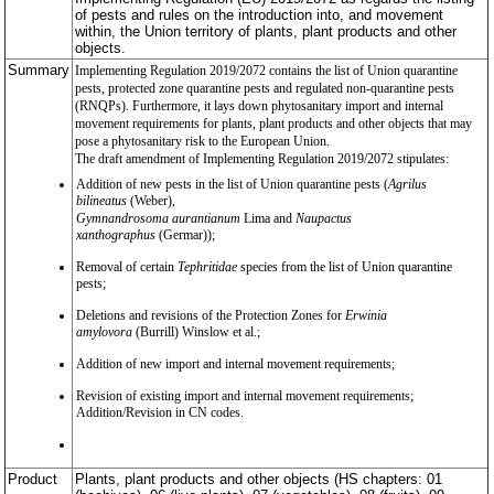
of pests and rules on the introduction into, and movement
within, the Union territory of plants, plant products and other
objects.
Summary
Implementing Regulation 2019/2072 contains the list of Union quarantine
pests, protected zone quarantine pests and regulated non-quarantine pests
(RNQPs). Furthermore, it lays down phytosanitary import and internal
movement requirements for plants, plant products and other objects that may
pose a phytosanitary risk to the European Union.
The draft amendment of Implementing Regulation 2019/2072 stipulates:
Addition of new pests in the list of Union quarantine pests (
Agrilus
bilineatus
(Weber),
Gymnandrosoma aurantianum
Lima and
Naupactus
xanthographus
(Germar));
Removal of certain
Tephritidae
species from the list of Union quarantine
pests;
Deletions and revisions of the Protection Zones for
Erwinia
amylovora
(Burrill) Winslow et al.;
Addition of new import and internal movement requirements;
Revision of existing import and internal movement requirements;
Addition/Revision in CN codes.
Product
Plants, plant products and other objects (HS chapters: 01