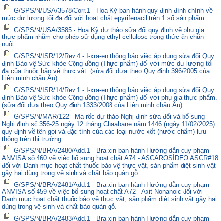
G/SPS/N/USA/3578/Corr.1 - Hoa Kỳ ban hành quy định đính chính về
mức dư lượng tối đa đối với hoạt chất epyrifenacil trên 1 số sản phẩm.
G/SPS/N/USA/3585 - Hoa Kỳ dự thảo sửa đổi quy định về phụ gia
thực phẩm nhằm cho phép sử dụng ethyl cellulose trong thức ăn chăn
nuôi.
G/SPS/N/ISR/12/Rev.4 - I-xra-en thông báo việc áp dụng sửa đổi Quy
định Bảo vệ Sức khỏe Cộng đồng (Thực phẩm) đối với mức dư lượng tối
đa của thuốc bảo vệ thực vật. (sửa đổi dựa theo Quy định 396/2005 của
Liên minh châu Âu)
G/SPS/N/ISR/14/Rev.1 - I-xra-en thông báo việc áp dụng sửa đổi Quy
định Bảo vệ Sức khỏe Cộng đồng (Thực phẩm) đối với phụ gia thực phẩm.
(sửa đổi dựa theo Quy định 1333/2008 của Liên minh châu Âu)
G/SPS/N/MAR/122 - Ma-rốc dự thảo Nghị định sửa đổi và bổ sung
Nghị định số 356-25 ngày 12 tháng Chaabane năm 1446 (ngày 11/02/2025)
quy định về tên gọi và đặc tính của các loại nước xốt (nước chấm) lưu
thông trên thị trường.
G/SPS/N/BRA/2480/Add.1 - Bra-xin ban hành Hướng dẫn quy phạm
ANVISA số 460 về việc bổ sung hoạt chất A74 - ASCAROSÍDEO ASCR#18
đối với Danh mục hoạt chất thuốc bảo vệ thực vật, sản phẩm diệt sinh vật
gây hại dùng trong vệ sinh và chất bảo quản gỗ.
G/SPS/N/BRA/2481/Add.1 - Bra-xin ban hành Hướng dẫn quy phạm
ANVISA số 459 về việc bổ sung hoạt chất A72 - Axit Nonanoic đối với
Danh mục hoạt chất thuốc bảo vệ thực vật, sản phẩm diệt sinh vật gây hại
dùng trong vệ sinh và chất bảo quản gỗ.
G/SPS/N/BRA/2483/Add.1 - Bra-xin ban hành Hướng dẫn quy phạm