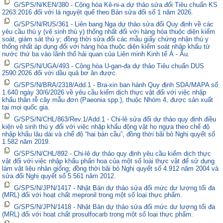
G/SPS/N/KEN/380 - Cộng hòa Kê-ni-a dự thảo sửa đổi Tiêu chuẩn KS
2263:2016 đối với lá nguyệt quế theo Bản sửa đổi số 1 năm 2026.
G/SPS/N/RUS/361 - Liên bang Nga dự thảo sửa đổi Quy định về các
yêu cầu thú y (vệ sinh thú y) thống nhất đối với hàng hóa thuộc diện kiểm
soát, giám sát thú y; đồng thời sửa đổi các mẫu giấy chứng nhận thú y
thống nhất áp dụng đối với hàng hóa thuộc diện kiểm soát nhập khẩu từ
nước thứ ba vào lãnh thổ hải quan của Liên minh Kinh tế Á - Âu.
G/SPS/N/UGA/493 - Cộng hòa U-gan-đa dự thảo Tiêu chuẩn DUS
2590:2026 đối với dầu quả bơ ăn được.
G/SPS/N/BRA/2318/Add.1 - Bra-xin ban hành Quy định SDA/MAPA số
1.640 ngày 30/6/2026 về yêu cầu kiểm dịch thực vật đối với việc nhập
khẩu thân rễ cây mẫu đơn (Paeonia spp.), thuộc Nhóm 4, được sản xuất
tại mọi quốc gia.
G/SPS/N/CHL/863/Rev.1/Add.1 - Chi-lê sửa đổi dự thảo quy định điều
kiện vệ sinh thú y đối với việc nhập khẩu động vật họ ngựa theo chế độ
nhập khẩu lâu dài và chế độ “hai bán cầu”, đồng thời bãi bỏ Nghị quyết số
1.582 năm 2019.
G/SPS/N/CHL/892 - Chi-lê dự thảo quy định yêu cầu kiểm dịch thực
vật đối với việc nhập khẩu phấn hoa của một số loài thực vật để sử dụng
làm vật liệu nhân giống; đồng thời bãi bỏ Nghị quyết số 4.912 năm 2004 và
sửa đổi Nghị quyết số 5.561 năm 2012.
G/SPS/N/JPN/1417 - Nhật Bản dự thảo sửa đổi mức dư lượng tối đa
(MRL) đối với hoạt chất mepronil trong một số loại thực phẩm.
G/SPS/N/JPN/1418 - Nhật Bản dự thảo sửa đổi mức dư lượng tối đa
(MRL) đối với hoạt chất prosulfocarb trong một số loại thực phẩm.