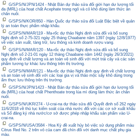
G/SPS/N/JPN/1424 - Nhật Bản dự thảo sửa đổi giới hạn dư lượng tối
đa (MRL) của hoạt chất Acephate trong ngô và cỏ khô dùng làm thức ăn
chăn nuôi.
G/SPS/N/KOR/850 - Hàn Quốc dự thảo sửa đổi Luật Đặc biệt về quản
lý an toàn thực phẩm nhập khẩu.
G/SPS/N/MAR/119 - Ma-rốc dự thảo Nghị định sửa đổi và bổ sung
Nghị định số 2-75-321 ngày 25 tháng Chaabane năm 1397 (ngày 12/8/1977)
về việc sản xuất, tàng trữ, lưu thông và kinh doanh rượu vang.
G/SPS/N/MAR/120 - Ma-rốc dự thảo Nghị định sửa đổi và bổ sung
Nghị định số 2-21-01 ngày 12 tháng Chaabane năm 1442 (ngày 26/3/2021)
quy định về chất lượng và an toàn vệ sinh đối với mứt trái cây và các sản
phẩm tương tự khác lưu thông trên thị trường.
G/SPS/N/MAR/121 - Ma-rốc dự thảo Nghị định quy định về chất lượng
và an toàn vệ sinh đối với các loại gia vị và thảo mộc sấy khô dùng trong
ẩm thực lưu thông trên thị trường.
G/SPS/N/JPN/1423 - Nhật Bản dự thảo sửa đổi giới hạn dư lượng tối
đa (MRL) của hoạt chất Phenthoate trong lúa mì dùng làm thức ăn chăn
nuôi.
G/SPS/N/UKR/274 - U-crai-na dự thảo sửa đổi Quyết định số 262 ngày
11/6/2018 về thủ tục kiểm soát của nhà nước đối với các cơ sở xuất khẩu
và Sổ đăng ký nhà nước/cơ sở được phép nhập khẩu sản phẩm vào U-
crai-na.
G/SPS/N/USA/3584 - Hoa Kỳ đề xuất hủy bỏ việc sử dụng phẩm màu
Citrus Red No. 2 trên vỏ của cam đã chín đối với danh mục chất phụ gia
màu.