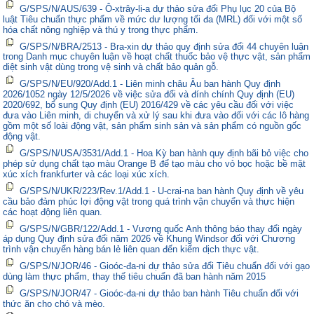
G/SPS/N/AUS/639 - Ô-xtrây-li-a dự thảo sửa đổi Phụ lục 20 của Bộ
luật Tiêu chuẩn thực phẩm về mức dư lượng tối đa (MRL) đối với một số
hóa chất nông nghiệp và thú y trong thực phẩm.
G/SPS/N/BRA/2513 - Bra-xin dự thảo quy định sửa đổi 44 chuyên luận
trong Danh mục chuyên luận về hoạt chất thuốc bảo vệ thực vật, sản phẩm
diệt sinh vật dùng trong vệ sinh và chất bảo quản gỗ.
G/SPS/N/EU/920/Add.1 - Liên minh châu Âu ban hành Quy định
2026/1052 ngày 12/5/2026 về việc sửa đổi và đính chính Quy định (EU)
2020/692, bổ sung Quy định (EU) 2016/429 về các yêu cầu đối với việc
đưa vào Liên minh, di chuyển và xử lý sau khi đưa vào đối với các lô hàng
gồm một số loài động vật, sản phẩm sinh sản và sản phẩm có nguồn gốc
động vật.
G/SPS/N/USA/3531/Add.1 - Hoa Kỳ ban hành quy định bãi bỏ việc cho
phép sử dụng chất tạo màu Orange B để tạo màu cho vỏ bọc hoặc bề mặt
xúc xích frankfurter và các loại xúc xích.
G/SPS/N/UKR/223/Rev.1/Add.1 - U-crai-na ban hành Quy định về yêu
cầu bảo đảm phúc lợi động vật trong quá trình vận chuyển và thực hiện
các hoạt động liên quan.
G/SPS/N/GBR/122/Add.1 - Vương quốc Anh thông báo thay đổi ngày
áp dụng Quy định sửa đổi năm 2026 về Khung Windsor đối với Chương
trình vận chuyển hàng bán lẻ liên quan đến kiểm dịch thực vật.
G/SPS/N/JOR/46 - Gioóc-đa-ni dự thảo sửa đổi Tiêu chuẩn đối với gạo
dùng làm thực phẩm, thay thế tiêu chuẩn đã ban hành năm 2015
G/SPS/N/JOR/47 - Gioóc-đa-ni dự thảo ban hành Tiêu chuẩn đối với
thức ăn cho chó và mèo.