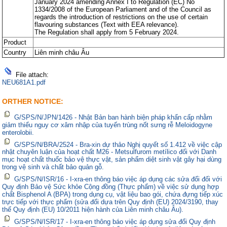
January 2024 amending Annex I to Regulation (EC) No
1334/2008 of the European Parliament and of the Council as
regards the introduction of restrictions on the use of certain
flavouring substances (Text with EEA relevance).
The Regulation shall apply from 5 February 2024.
Product
Country
Liên minh châu Âu
File attach:
NEU681A1.pdf
ORTHER NOTICE:
G/SPS/N/JPN/1426 - Nhật Bản ban hành biện pháp khẩn cấp nhằm
giảm thiểu nguy cơ xâm nhập của tuyến trùng nốt sưng rễ Meloidogyne
enterolobii.
G/SPS/N/BRA/2524 - Bra-xin dự thảo Nghị quyết số 1.412 về việc cập
nhật chuyên luận của hoạt chất M26 - Metsulfurom metílico đối với Danh
mục hoạt chất thuốc bảo vệ thực vật, sản phẩm diệt sinh vật gây hại dùng
trong vệ sinh và chất bảo quản gỗ.
G/SPS/N/ISR/16 - I-xra-en thông báo việc áp dụng các sửa đổi đối với
Quy định Bảo vệ Sức khỏe Cộng đồng (Thực phẩm) về việc sử dụng hợp
chất Bisphenol A (BPA) trong dụng cụ, vật liệu bao gói, chứa đựng tiếp xúc
trực tiếp với thực phẩm (sửa đổi dựa trên Quy định (EU) 2024/3190, thay
thế Quy định (EU) 10/2011 hiện hành của Liên minh châu Âu).
G/SPS/N/ISR/17 - I-xra-en thông báo việc áp dụng sửa đổi Quy định