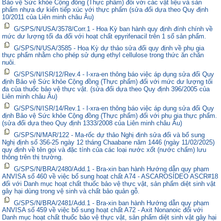
Bảo vệ Sức khỏe Cộng đồng (Thực phẩm) đối với các vật liệu và sản
phẩm nhựa dự kiến tiếp xúc với thực phẩm (sửa đổi dựa theo Quy định
10/2011 của Liên minh châu Âu)
G/SPS/N/USA/3578/Corr.1 - Hoa Kỳ ban hành quy định đính chính về
mức dư lượng tối đa đối với hoạt chất epyrifenacil trên 1 số sản phẩm.
G/SPS/N/USA/3585 - Hoa Kỳ dự thảo sửa đổi quy định về phụ gia
thực phẩm nhằm cho phép sử dụng ethyl cellulose trong thức ăn chăn
nuôi.
G/SPS/N/ISR/12/Rev.4 - I-xra-en thông báo việc áp dụng sửa đổi Quy
định Bảo vệ Sức khỏe Cộng đồng (Thực phẩm) đối với mức dư lượng tối
đa của thuốc bảo vệ thực vật. (sửa đổi dựa theo Quy định 396/2005 của
Liên minh châu Âu)
G/SPS/N/ISR/14/Rev.1 - I-xra-en thông báo việc áp dụng sửa đổi Quy
định Bảo vệ Sức khỏe Cộng đồng (Thực phẩm) đối với phụ gia thực phẩm.
(sửa đổi dựa theo Quy định 1333/2008 của Liên minh châu Âu)
G/SPS/N/MAR/122 - Ma-rốc dự thảo Nghị định sửa đổi và bổ sung
Nghị định số 356-25 ngày 12 tháng Chaabane năm 1446 (ngày 11/02/2025)
quy định về tên gọi và đặc tính của các loại nước xốt (nước chấm) lưu
thông trên thị trường.
G/SPS/N/BRA/2480/Add.1 - Bra-xin ban hành Hướng dẫn quy phạm
ANVISA số 460 về việc bổ sung hoạt chất A74 - ASCAROSÍDEO ASCR#18
đối với Danh mục hoạt chất thuốc bảo vệ thực vật, sản phẩm diệt sinh vật
gây hại dùng trong vệ sinh và chất bảo quản gỗ.
G/SPS/N/BRA/2481/Add.1 - Bra-xin ban hành Hướng dẫn quy phạm
ANVISA số 459 về việc bổ sung hoạt chất A72 - Axit Nonanoic đối với
Danh mục hoạt chất thuốc bảo vệ thực vật, sản phẩm diệt sinh vật gây hại