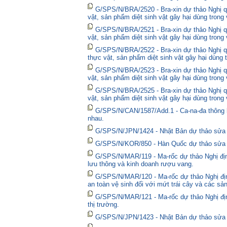
G/SPS/N/BRA/2520 - Bra-xin dự thảo Nghị qu
vật, sản phẩm diệt sinh vật gây hại dùng trong
G/SPS/N/BRA/2521 - Bra-xin dự thảo Nghị qu
vật, sản phẩm diệt sinh vật gây hại dùng trong
G/SPS/N/BRA/2522 - Bra-xin dự thảo Nghị quy
thực vật, sản phẩm diệt sinh vật gây hại dùng 
G/SPS/N/BRA/2523 - Bra-xin dự thảo Nghị qu
vật, sản phẩm diệt sinh vật gây hại dùng trong
G/SPS/N/BRA/2525 - Bra-xin dự thảo Nghị qu
vật, sản phẩm diệt sinh vật gây hại dùng trong
G/SPS/N/CAN/1587/Add.1 - Ca-na-đa thông bá
nhau.
G/SPS/N/JPN/1424 - Nhật Bản dự thảo sửa đổ
G/SPS/N/KOR/850 - Hàn Quốc dự thảo sửa đổ
G/SPS/N/MAR/119 - Ma-rốc dự thảo Nghị định
lưu thông và kinh doanh rượu vang.
G/SPS/N/MAR/120 - Ma-rốc dự thảo Nghị địn
an toàn vệ sinh đối với mứt trái cây và các sả
G/SPS/N/MAR/121 - Ma-rốc dự thảo Nghị định 
thị trường.
G/SPS/N/JPN/1423 - Nhật Bản dự thảo sửa đổ