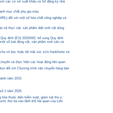
 với các cơ sở xuất khẩu và Sổ đăng ký nhà
anh mục chất phụ gia màu.
MRL) đối với một số hóa chất nông nghiệp và
o vệ thực vật, sản phẩm diệt sinh vật dùng
 Quy định (EU) 2020/692, bổ sung Quy định
một số loài động vật, sản phẩm sinh sản và
ho vỏ bọc hoặc bề mặt xúc xích frankfurter và
huyển và thực hiện các hoạt động liên quan.
or đối với Chương trình vận chuyển hàng bán
 hành năm 2015
 số 1 năm 2026.
 hóa thuộc diện kiểm soát, giám sát thú y;
ước thứ ba vào lãnh thổ hải quan của Liên