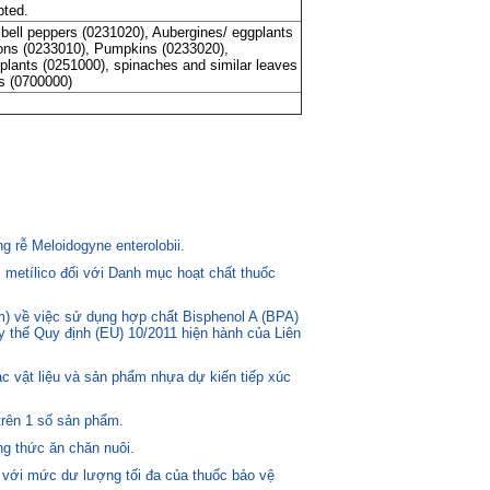
pted.
bell peppers (0231020), Aubergines/ eggplants
lons (0233010), Pumpkins (0233020),
plants (0251000), spinaches and similar leaves
s (0700000)
 rễ Meloidogyne enterolobii.
 metílico đối với Danh mục hoạt chất thuốc
) về việc sử dụng hợp chất Bisphenol A (BPA)
ay thế Quy định (EU) 10/2011 hiện hành của Liên
c vật liệu và sản phẩm nhựa dự kiến tiếp xúc
trên 1 số sản phẩm.
g thức ăn chăn nuôi.
 với mức dư lượng tối đa của thuốc bảo vệ