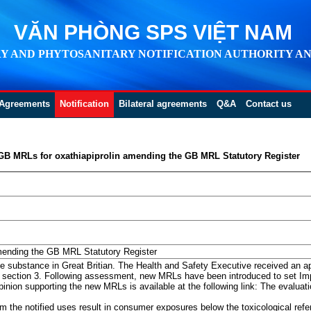
VĂN PHÒNG SPS VIỆT NAM
Y AND PHYTOSANITARY NOTIFICATION AUTHORITY AN
Agreements
Notification
Bilateral agreements
Q&A
Contact us
GB MRLs for oxathiapiprolin amending the GB MRL Statutory Register
mending the GB MRL Statutory Register
ve substance in Great Britian. The Health and Safety Executive received an a
n section 3. Following assessment, new MRLs have been introduced to set Im
ion supporting the new MRLs is available at the following link: The evaluatio
rom the notified uses result in consumer exposures below the toxicological ref