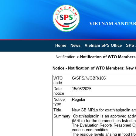
VIETNAM SANITAR
Home
News
Vietnam SPS Office
SPS 
Notification
>
Notification of WTO Members
Notice - Notification of WTO Members: New 
WTO
G/SPS/N/GBR/106
code
Date
15/08/2025
notice
Notice
Regular
type
Title
New GB MRLs for oxathiapiprolin a
Summary
Oxathiapiprolin is an approved acti
(MRLs) for the commodities listed i
The Evaluation Report/ Reasoned Opin
various commodities.
The residue levels arising in food f