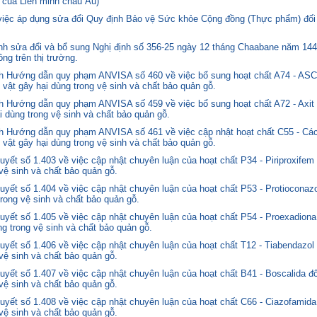
 của Liên minh châu Âu)
 việc áp dụng sửa đổi Quy định Bảo vệ Sức khỏe Cộng đồng (Thực phẩm) đối
 sửa đổi và bổ sung Nghị định số 356-25 ngày 12 tháng Chaabane năm 1446 
ng trên thị trường.
nh Hướng dẫn quy phạm ANVISA số 460 về việc bổ sung hoạt chất A74 - 
 vật gây hại dùng trong vệ sinh và chất bảo quản gỗ.
 Hướng dẫn quy phạm ANVISA số 459 về việc bổ sung hoạt chất A72 - Axit 
i dùng trong vệ sinh và chất bảo quản gỗ.
 Hướng dẫn quy phạm ANVISA số 461 về việc cập nhật hoạt chất C55 - Các
 vật gây hại dùng trong vệ sinh và chất bảo quản gỗ.
yết số 1.403 về việc cập nhật chuyên luận của hoạt chất P34 - Piriproxifem
 vệ sinh và chất bảo quản gỗ.
yết số 1.404 về việc cập nhật chuyên luận của hoạt chất P53 - Protioconazo
trong vệ sinh và chất bảo quản gỗ.
yết số 1.405 về việc cập nhật chuyên luận của hoạt chất P54 - Proexadiona
ng trong vệ sinh và chất bảo quản gỗ.
yết số 1.406 về việc cập nhật chuyên luận của hoạt chất T12 - Tiabendazol
 vệ sinh và chất bảo quản gỗ.
yết số 1.407 về việc cập nhật chuyên luận của hoạt chất B41 - Boscalida đ
 vệ sinh và chất bảo quản gỗ.
yết số 1.408 về việc cập nhật chuyên luận của hoạt chất C66 - Ciazofamida
 vệ sinh và chất bảo quản gỗ.