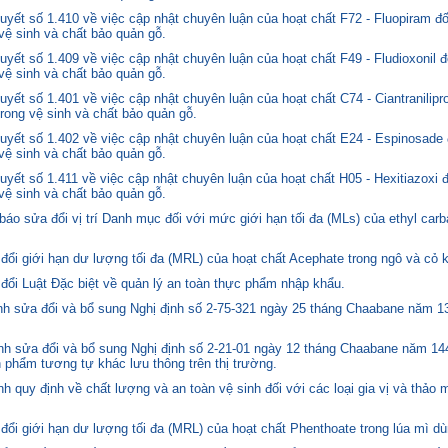
yết số 1.410 về việc cập nhật chuyên luận của hoạt chất F72 - Fluopiram đ
 vệ sinh và chất bảo quản gỗ.
yết số 1.409 về việc cập nhật chuyên luận của hoạt chất F49 - Fludioxonil 
 vệ sinh và chất bảo quản gỗ.
ết số 1.401 về việc cập nhật chuyên luận của hoạt chất C74 - Ciantranilipr
trong vệ sinh và chất bảo quản gỗ.
yết số 1.402 về việc cập nhật chuyên luận của hoạt chất E24 - Espinosade 
 vệ sinh và chất bảo quản gỗ.
yết số 1.411 về việc cập nhật chuyên luận của hoạt chất H05 - Hexitiazoxi 
 vệ sinh và chất bảo quản gỗ.
o sửa đổi vị trí Danh mục đối với mức giới hạn tối đa (MLs) của ethyl carb
i giới hạn dư lượng tối đa (MRL) của hoạt chất Acephate trong ngô và cỏ k
i Luật Đặc biệt về quản lý an toàn thực phẩm nhập khẩu.
 sửa đổi và bổ sung Nghị định số 2-75-321 ngày 25 tháng Chaabane năm 1397
h sửa đổi và bổ sung Nghị định số 2-21-01 ngày 12 tháng Chaabane năm 144
n phẩm tương tự khác lưu thông trên thị trường.
quy định về chất lượng và an toàn vệ sinh đối với các loại gia vị và thảo 
i giới hạn dư lượng tối đa (MRL) của hoạt chất Phenthoate trong lúa mì dù