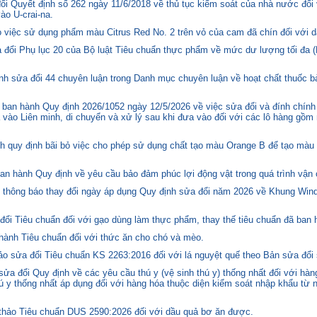
i Quyết định số 262 ngày 11/6/2018 về thủ tục kiểm soát của nhà nước đối
o U-crai-na.
việc sử dụng phẩm màu Citrus Red No. 2 trên vỏ của cam đã chín đối với d
 đổi Phụ lục 20 của Bộ luật Tiêu chuẩn thực phẩm về mức dư lượng tối đa (
h sửa đổi 44 chuyên luận trong Danh mục chuyên luận về hoạt chất thuốc bả
ban hành Quy định 2026/1052 ngày 12/5/2026 về việc sửa đổi và đính chính
 vào Liên minh, di chuyển và xử lý sau khi đưa vào đối với các lô hàng gồm 
quy định bãi bỏ việc cho phép sử dụng chất tạo màu Orange B để tạo màu c
n hành Quy định về yêu cầu bảo đảm phúc lợi động vật trong quá trình vận c
hông báo thay đổi ngày áp dụng Quy định sửa đổi năm 2026 về Khung Winds
ổi Tiêu chuẩn đối với gạo dùng làm thực phẩm, thay thế tiêu chuẩn đã ban
hành Tiêu chuẩn đối với thức ăn cho chó và mèo.
o sửa đổi Tiêu chuẩn KS 2263:2016 đối với lá nguyệt quế theo Bản sửa đổi
 đổi Quy định về các yêu cầu thú y (vệ sinh thú y) thống nhất đối với hàng
 y thống nhất áp dụng đối với hàng hóa thuộc diện kiểm soát nhập khẩu từ n
hảo Tiêu chuẩn DUS 2590:2026 đối với dầu quả bơ ăn được.