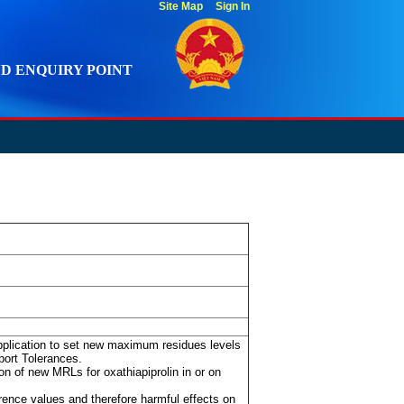
Site Map
Sign In
D ENQUIRY POINT
pplication to set new maximum residues levels
port Tolerances.
n of new MRLs for oxathiapiprolin in or on
erence values and therefore harmful effects on