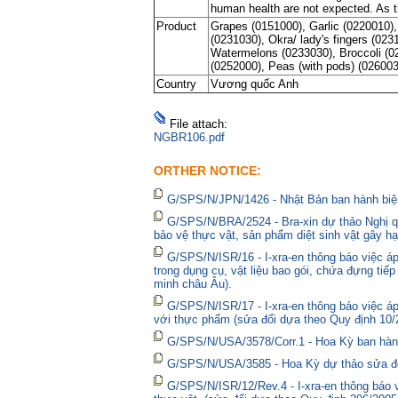
human health are not expected. As t
Product
Grapes (0151000), Garlic (0220010),
(0231030), Okra/ lady's fingers (0
Watermelons (0233030), Broccoli (02
(0252000), Peas (with pods) (026003
Country
Vương quốc Anh
File attach:
NGBR106.pdf
ORTHER NOTICE:
G/SPS/N/JPN/1426 - Nhật Bản ban hành biện
G/SPS/N/BRA/2524 - Bra-xin dự thảo Nghị qu
bảo vệ thực vật, sản phẩm diệt sinh vật gây hạ
G/SPS/N/ISR/16 - I-xra-en thông báo việc 
trong dụng cụ, vật liệu bao gói, chứa đựng tiế
minh châu Âu).
G/SPS/N/ISR/17 - I-xra-en thông báo việc á
với thực phẩm (sửa đổi dựa theo Quy định 10/
G/SPS/N/USA/3578/Corr.1 - Hoa Kỳ ban hành 
G/SPS/N/USA/3585 - Hoa Kỳ dự thảo sửa đổi 
G/SPS/N/ISR/12/Rev.4 - I-xra-en thông báo