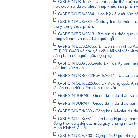
G/SPS/N/UKR/274 - U-crai-na dự thảo sửa đổ
nước/cơ sở được phép nhập khẩu sản phẩm và
G/SPS/N/USA/3584 - Hoa Kỳ đề xuất hủy bỏ 
G/SPS/N/AUS/639 - Ô-xtrây-li-a dự thảo sửa
thú y trong thực phẩm.
G/SPS/N/BRA/2513 - Bra-xin dự thảo quy địn
trong vệ sinh và chất bảo quản gỗ.
G/SPS/N/EU/920/Add.1 - Liên minh châu Âu 
(EU) 2016/429 về các yêu cầu đối với việc đưa
sản phẩm có nguồn gốc động vật.
G/SPS/N/USA/3531/Add.1 - Hoa Kỳ ban hành 
các loại xúc xích.
G/SPS/N/UKR/223/Rev.1/Add.1 - U-crai-na ba
G/SPS/N/GBR/122/Add.1 - Vương quốc Anh t
lẻ liên quan đến kiểm dịch thực vật.
G/SPS/N/JOR/46 - Gioóc-đa-ni dự thảo sửa đ
G/SPS/N/JOR/47 - Gioóc-đa-ni dự thảo ban 
G/SPS/N/KEN/380 - Cộng hòa Kê-ni-a dự thả
G/SPS/N/RUS/361 - Liên bang Nga dự thảo sửa
đồng thời sửa đổi các mẫu giấy chứng nhận thú
minh Kinh tế Á - Âu.
G/SPS/N/UGA/493 - Cộng hòa U-gan-đa dự t