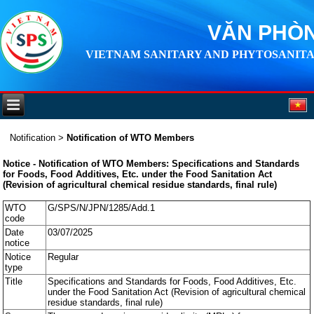
VĂN PHÒN
VIETNAM SANITARY AND PHYTOSANITA
Notification
>
Notification of WTO Members
Notice - Notification of WTO Members: Specifications and Standards
for Foods, Food Additives, Etc. under the Food Sanitation Act
(Revision of agricultural chemical residue standards, final rule)
WTO
G/SPS/N/JPN/1285/Add.1
code
Date
03/07/2025
notice
Notice
Regular
type
Title
Specifications and Standards for Foods, Food Additives, Etc.
under the Food Sanitation Act (Revision of agricultural chemical
residue standards, final rule)