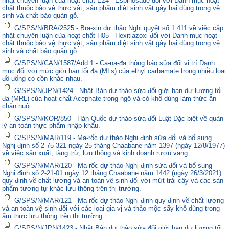
nhật chuyên luận của hoạt chất E24 - Espinosade đối với Danh mục hoạt
chất thuốc bảo vệ thực vật, sản phẩm diệt sinh vật gây hại dùng trong vệ
sinh và chất bảo quản gỗ.
G/SPS/N/BRA/2525 - Bra-xin dự thảo Nghị quyết số 1.411 về việc cập
nhật chuyên luận của hoạt chất H05 - Hexitiazoxi đối với Danh mục hoạt
chất thuốc bảo vệ thực vật, sản phẩm diệt sinh vật gây hại dùng trong vệ
sinh và chất bảo quản gỗ.
G/SPS/N/CAN/1587/Add.1 - Ca-na-đa thông báo sửa đổi vị trí Danh
mục đối với mức giới hạn tối đa (MLs) của ethyl carbamate trong nhiều loại
đồ uống có cồn khác nhau.
G/SPS/N/JPN/1424 - Nhật Bản dự thảo sửa đổi giới hạn dư lượng tối
đa (MRL) của hoạt chất Acephate trong ngô và cỏ khô dùng làm thức ăn
chăn nuôi.
G/SPS/N/KOR/850 - Hàn Quốc dự thảo sửa đổi Luật Đặc biệt về quản
lý an toàn thực phẩm nhập khẩu.
G/SPS/N/MAR/119 - Ma-rốc dự thảo Nghị định sửa đổi và bổ sung
Nghị định số 2-75-321 ngày 25 tháng Chaabane năm 1397 (ngày 12/8/1977)
về việc sản xuất, tàng trữ, lưu thông và kinh doanh rượu vang.
G/SPS/N/MAR/120 - Ma-rốc dự thảo Nghị định sửa đổi và bổ sung
Nghị định số 2-21-01 ngày 12 tháng Chaabane năm 1442 (ngày 26/3/2021)
quy định về chất lượng và an toàn vệ sinh đối với mứt trái cây và các sản
phẩm tương tự khác lưu thông trên thị trường.
G/SPS/N/MAR/121 - Ma-rốc dự thảo Nghị định quy định về chất lượng
và an toàn vệ sinh đối với các loại gia vị và thảo mộc sấy khô dùng trong
ẩm thực lưu thông trên thị trường.
G/SPS/N/JPN/1423 - Nhật Bản dự thảo sửa đổi giới hạn dư lượng tối