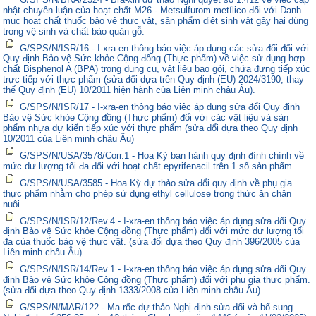
nhật chuyên luận của hoạt chất M26 - Metsulfurom metílico đối với Danh
mục hoạt chất thuốc bảo vệ thực vật, sản phẩm diệt sinh vật gây hại dùng
trong vệ sinh và chất bảo quản gỗ.
G/SPS/N/ISR/16 - I-xra-en thông báo việc áp dụng các sửa đổi đối với
Quy định Bảo vệ Sức khỏe Cộng đồng (Thực phẩm) về việc sử dụng hợp
chất Bisphenol A (BPA) trong dụng cụ, vật liệu bao gói, chứa đựng tiếp xúc
trực tiếp với thực phẩm (sửa đổi dựa trên Quy định (EU) 2024/3190, thay
thế Quy định (EU) 10/2011 hiện hành của Liên minh châu Âu).
G/SPS/N/ISR/17 - I-xra-en thông báo việc áp dụng sửa đổi Quy định
Bảo vệ Sức khỏe Cộng đồng (Thực phẩm) đối với các vật liệu và sản
phẩm nhựa dự kiến tiếp xúc với thực phẩm (sửa đổi dựa theo Quy định
10/2011 của Liên minh châu Âu)
G/SPS/N/USA/3578/Corr.1 - Hoa Kỳ ban hành quy định đính chính về
mức dư lượng tối đa đối với hoạt chất epyrifenacil trên 1 số sản phẩm.
G/SPS/N/USA/3585 - Hoa Kỳ dự thảo sửa đổi quy định về phụ gia
thực phẩm nhằm cho phép sử dụng ethyl cellulose trong thức ăn chăn
nuôi.
G/SPS/N/ISR/12/Rev.4 - I-xra-en thông báo việc áp dụng sửa đổi Quy
định Bảo vệ Sức khỏe Cộng đồng (Thực phẩm) đối với mức dư lượng tối
đa của thuốc bảo vệ thực vật. (sửa đổi dựa theo Quy định 396/2005 của
Liên minh châu Âu)
G/SPS/N/ISR/14/Rev.1 - I-xra-en thông báo việc áp dụng sửa đổi Quy
định Bảo vệ Sức khỏe Cộng đồng (Thực phẩm) đối với phụ gia thực phẩm.
(sửa đổi dựa theo Quy định 1333/2008 của Liên minh châu Âu)
G/SPS/N/MAR/122 - Ma-rốc dự thảo Nghị định sửa đổi và bổ sung