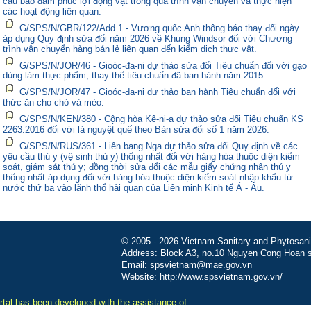
cầu bảo đảm phúc lợi động vật trong quá trình vận chuyển và thực hiện
các hoạt động liên quan.
G/SPS/N/GBR/122/Add.1 - Vương quốc Anh thông báo thay đổi ngày
áp dụng Quy định sửa đổi năm 2026 về Khung Windsor đối với Chương
trình vận chuyển hàng bán lẻ liên quan đến kiểm dịch thực vật.
G/SPS/N/JOR/46 - Gioóc-đa-ni dự thảo sửa đổi Tiêu chuẩn đối với gạo
dùng làm thực phẩm, thay thế tiêu chuẩn đã ban hành năm 2015
G/SPS/N/JOR/47 - Gioóc-đa-ni dự thảo ban hành Tiêu chuẩn đối với
thức ăn cho chó và mèo.
G/SPS/N/KEN/380 - Cộng hòa Kê-ni-a dự thảo sửa đổi Tiêu chuẩn KS
2263:2016 đối với lá nguyệt quế theo Bản sửa đổi số 1 năm 2026.
G/SPS/N/RUS/361 - Liên bang Nga dự thảo sửa đổi Quy định về các
yêu cầu thú y (vệ sinh thú y) thống nhất đối với hàng hóa thuộc diện kiểm
soát, giám sát thú y; đồng thời sửa đổi các mẫu giấy chứng nhận thú y
thống nhất áp dụng đối với hàng hóa thuộc diện kiểm soát nhập khẩu từ
nước thứ ba vào lãnh thổ hải quan của Liên minh Kinh tế Á - Âu.
© 2005 - 2026 Vietnam Sanitary and Phytosanita
Address: Block A3, no.10 Nguyen Cong Hoan st
Email: spsvietnam@mae.gov.vn
Website: http://www.spsvietnam.gov.vn/
tal has been developed with the assistance of