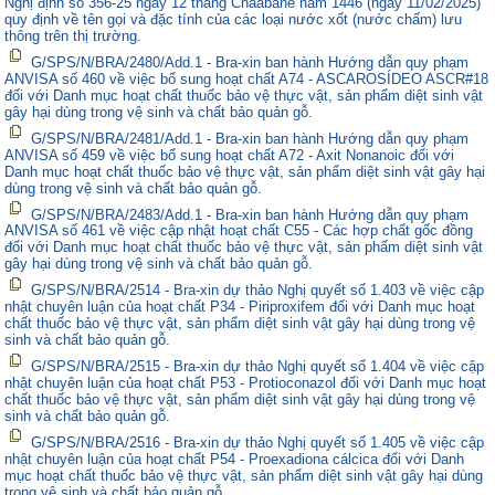
Nghị định số 356-25 ngày 12 tháng Chaabane năm 1446 (ngày 11/02/2025)
quy định về tên gọi và đặc tính của các loại nước xốt (nước chấm) lưu
thông trên thị trường.
G/SPS/N/BRA/2480/Add.1 - Bra-xin ban hành Hướng dẫn quy phạm
ANVISA số 460 về việc bổ sung hoạt chất A74 - ASCAROSÍDEO ASCR#18
đối với Danh mục hoạt chất thuốc bảo vệ thực vật, sản phẩm diệt sinh vật
gây hại dùng trong vệ sinh và chất bảo quản gỗ.
G/SPS/N/BRA/2481/Add.1 - Bra-xin ban hành Hướng dẫn quy phạm
ANVISA số 459 về việc bổ sung hoạt chất A72 - Axit Nonanoic đối với
Danh mục hoạt chất thuốc bảo vệ thực vật, sản phẩm diệt sinh vật gây hại
dùng trong vệ sinh và chất bảo quản gỗ.
G/SPS/N/BRA/2483/Add.1 - Bra-xin ban hành Hướng dẫn quy phạm
ANVISA số 461 về việc cập nhật hoạt chất C55 - Các hợp chất gốc đồng
đối với Danh mục hoạt chất thuốc bảo vệ thực vật, sản phẩm diệt sinh vật
gây hại dùng trong vệ sinh và chất bảo quản gỗ.
G/SPS/N/BRA/2514 - Bra-xin dự thảo Nghị quyết số 1.403 về việc cập
nhật chuyên luận của hoạt chất P34 - Piriproxifem đối với Danh mục hoạt
chất thuốc bảo vệ thực vật, sản phẩm diệt sinh vật gây hại dùng trong vệ
sinh và chất bảo quản gỗ.
G/SPS/N/BRA/2515 - Bra-xin dự thảo Nghị quyết số 1.404 về việc cập
nhật chuyên luận của hoạt chất P53 - Protioconazol đối với Danh mục hoạt
chất thuốc bảo vệ thực vật, sản phẩm diệt sinh vật gây hại dùng trong vệ
sinh và chất bảo quản gỗ.
G/SPS/N/BRA/2516 - Bra-xin dự thảo Nghị quyết số 1.405 về việc cập
nhật chuyên luận của hoạt chất P54 - Proexadiona cálcica đối với Danh
mục hoạt chất thuốc bảo vệ thực vật, sản phẩm diệt sinh vật gây hại dùng
trong vệ sinh và chất bảo quản gỗ.