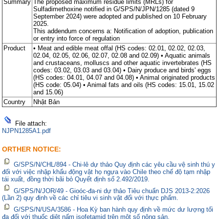
Summary
The proposed maximum residue limits (MRLs) for
Sulfadimethoxine notified in G/SPS/N/JPN/1285 (dated 9
September 2024) were adopted and published on 10 February
2025.
This addendum concerns a: Notification of adoption, publication
or entry into force of regulation
Product
• Meat and edible meat offal (HS codes: 02.01, 02.02, 02.03,
02.04, 02.05, 02.06, 02.07, 02.08 and 02.09) • Aquatic animals
and crustaceans, molluscs and other aquatic invertebrates (HS
codes: 03.02, 03.03 and 03.04) • Dairy produce and birds' eggs
(HS codes: 04.01, 04.07 and 04.08) • Animal originated products
(HS code: 05.04) • Animal fats and oils (HS codes: 15.01, 15.02
and 15.06)
Country
Nhật Bản
File attach:
NJPN1285A1.pdf
ORTHER NOTICE:
G/SPS/N/CHL/894 - Chi-lê dự thảo Quy định các yêu cầu vệ sinh thú y
đối với việc nhập khẩu động vật họ ngựa vào Chile theo chế độ tạm nhập
tái xuất, đồng thời bãi bỏ Quyết định số 2.492/2019.
G/SPS/N/JOR/49 - Gioóc-đa-ni dự thảo Tiêu chuẩn DJS 2013-2:2026
(Lần 2) quy định về các chỉ tiêu vi sinh vật đối với thực phẩm.
G/SPS/N/USA/3586 - Hoa Kỳ ban hành quy định về mức dư lượng tối
đa đối với thuốc diệt nấm isofetamid trên một số nông sản.