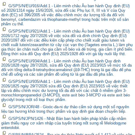
G/SPS/N/EU/916/Add.1 - Liên minh châu Âu ban hành Quy định (EU)
số 2026/1314 ngày 15/6/2026, sửa đổi các Phụ lục II, III và V của Quy
định (EC) số 396/2005 về việc điều chỉnh mức dư lượng tối đa đối với
benomyl, carbendazim và thiophanate-methyl trong hoặc trên một số sản
phẩm cụ thể.
G/SPS/N/EU/921/Add.1 - Liên minh châu Âu ban hành Quy định (EU)
2026/1712 ngày 20/7/2026 về việc sửa đổi và đính chính Quy định (EU)
2020/1097 đối với các điều kiện cấp phép cho chiết xuất giàu lutein và
chiết xuất lutein/zeaxanthin từ cây cúc vạn thọ (Tagetes erecta L.) làm phụ
gia thức ăn chăn nuôi cho gia cầm vỗ béo và đẻ trứng, gia cầm ít phổ biến.
Đồng thời sửa đổi Quy định (EU) 2025/1928 đối với gà tây nuôi lấy thịt.
G/SPS/N/EU/934/Add.1 - Liên minh châu Âu ban hành Quy định
2026/1828 ngày 28/7/2026, sửa đổi Quy định (EU) 2023/915 về mức tối đa
đối với tổng delta-9-tetrahydrocannabinol (Δ9-THC) trong lá gai dầu để pha
chế đồ uống và các sản phẩm đồ uống từ lá gai dầu đã pha sẵn.
G/SPS/N/EU/935/Add.1 - Liên minh châu Âu ban hành Quy định (EU)
2026/1825 ngày 29/7/2026 sửa đổi Quy định (EU) 2023/915 về việc thiết
lập và điều chỉnh mức dư lượng tối đa đối với các chất ô nhiễm gồm 3-
monochloropropanediol (3-MCPD), este axit béo 3-MCPD và este axit béo
glycidyl trong một số loại thực phẩm.
G/SPS/N/JOR/48 - Gioóc-đa-ni dự thảo cấm sử dụng một số nguyên
liệu tạo hương khói trong thực phẩm và quy định giai đoạn chuyển tiếp.
G/SPS/N/JPN/1426 - Nhật Bản ban hành biện pháp khẩn cấp nhằm
giảm thiểu nguy cơ xâm nhập của tuyến trùng nốt sưng rễ Meloidogyne
enterolobii.
G/SPS/N/BRA/2524 - Bra-xin dự thảo Nghị quyết số 1.412 về việc cập