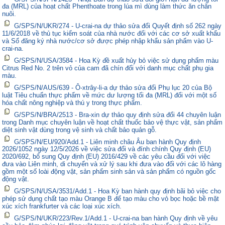
đa (MRL) của hoạt chất Phenthoate trong lúa mì dùng làm thức ăn chăn
nuôi.
G/SPS/N/UKR/274 - U-crai-na dự thảo sửa đổi Quyết định số 262 ngày
11/6/2018 về thủ tục kiểm soát của nhà nước đối với các cơ sở xuất khẩu
và Sổ đăng ký nhà nước/cơ sở được phép nhập khẩu sản phẩm vào U-
crai-na.
G/SPS/N/USA/3584 - Hoa Kỳ đề xuất hủy bỏ việc sử dụng phẩm màu
Citrus Red No. 2 trên vỏ của cam đã chín đối với danh mục chất phụ gia
màu.
G/SPS/N/AUS/639 - Ô-xtrây-li-a dự thảo sửa đổi Phụ lục 20 của Bộ
luật Tiêu chuẩn thực phẩm về mức dư lượng tối đa (MRL) đối với một số
hóa chất nông nghiệp và thú y trong thực phẩm.
G/SPS/N/BRA/2513 - Bra-xin dự thảo quy định sửa đổi 44 chuyên luận
trong Danh mục chuyên luận về hoạt chất thuốc bảo vệ thực vật, sản phẩm
diệt sinh vật dùng trong vệ sinh và chất bảo quản gỗ.
G/SPS/N/EU/920/Add.1 - Liên minh châu Âu ban hành Quy định
2026/1052 ngày 12/5/2026 về việc sửa đổi và đính chính Quy định (EU)
2020/692, bổ sung Quy định (EU) 2016/429 về các yêu cầu đối với việc
đưa vào Liên minh, di chuyển và xử lý sau khi đưa vào đối với các lô hàng
gồm một số loài động vật, sản phẩm sinh sản và sản phẩm có nguồn gốc
động vật.
G/SPS/N/USA/3531/Add.1 - Hoa Kỳ ban hành quy định bãi bỏ việc cho
phép sử dụng chất tạo màu Orange B để tạo màu cho vỏ bọc hoặc bề mặt
xúc xích frankfurter và các loại xúc xích.
G/SPS/N/UKR/223/Rev.1/Add.1 - U-crai-na ban hành Quy định về yêu