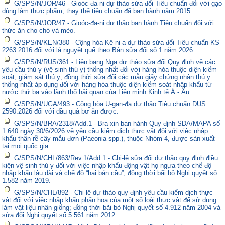
G/SPS/N/JOR/46 - Gioóc-đa-ni dự thảo sửa đổi Tiêu chuẩn đối với gạo
dùng làm thực phẩm, thay thế tiêu chuẩn đã ban hành năm 2015
G/SPS/N/JOR/47 - Gioóc-đa-ni dự thảo ban hành Tiêu chuẩn đối với
thức ăn cho chó và mèo.
G/SPS/N/KEN/380 - Cộng hòa Kê-ni-a dự thảo sửa đổi Tiêu chuẩn KS
2263:2016 đối với lá nguyệt quế theo Bản sửa đổi số 1 năm 2026.
G/SPS/N/RUS/361 - Liên bang Nga dự thảo sửa đổi Quy định về các
yêu cầu thú y (vệ sinh thú y) thống nhất đối với hàng hóa thuộc diện kiểm
soát, giám sát thú y; đồng thời sửa đổi các mẫu giấy chứng nhận thú y
thống nhất áp dụng đối với hàng hóa thuộc diện kiểm soát nhập khẩu từ
nước thứ ba vào lãnh thổ hải quan của Liên minh Kinh tế Á - Âu.
G/SPS/N/UGA/493 - Cộng hòa U-gan-đa dự thảo Tiêu chuẩn DUS
2590:2026 đối với dầu quả bơ ăn được.
G/SPS/N/BRA/2318/Add.1 - Bra-xin ban hành Quy định SDA/MAPA số
1.640 ngày 30/6/2026 về yêu cầu kiểm dịch thực vật đối với việc nhập
khẩu thân rễ cây mẫu đơn (Paeonia spp.), thuộc Nhóm 4, được sản xuất
tại mọi quốc gia.
G/SPS/N/CHL/863/Rev.1/Add.1 - Chi-lê sửa đổi dự thảo quy định điều
kiện vệ sinh thú y đối với việc nhập khẩu động vật họ ngựa theo chế độ
nhập khẩu lâu dài và chế độ “hai bán cầu”, đồng thời bãi bỏ Nghị quyết số
1.582 năm 2019.
G/SPS/N/CHL/892 - Chi-lê dự thảo quy định yêu cầu kiểm dịch thực
vật đối với việc nhập khẩu phấn hoa của một số loài thực vật để sử dụng
làm vật liệu nhân giống; đồng thời bãi bỏ Nghị quyết số 4.912 năm 2004 và
sửa đổi Nghị quyết số 5.561 năm 2012.