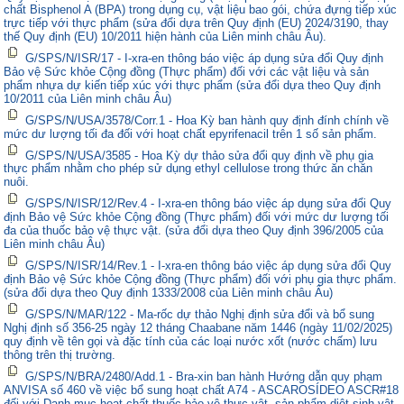
chất Bisphenol A (BPA) trong dụng cụ, vật liệu bao gói, chứa đựng tiếp xúc
trực tiếp với thực phẩm (sửa đổi dựa trên Quy định (EU) 2024/3190, thay
thế Quy định (EU) 10/2011 hiện hành của Liên minh châu Âu).
G/SPS/N/ISR/17 - I-xra-en thông báo việc áp dụng sửa đổi Quy định
Bảo vệ Sức khỏe Cộng đồng (Thực phẩm) đối với các vật liệu và sản
phẩm nhựa dự kiến tiếp xúc với thực phẩm (sửa đổi dựa theo Quy định
10/2011 của Liên minh châu Âu)
G/SPS/N/USA/3578/Corr.1 - Hoa Kỳ ban hành quy định đính chính về
mức dư lượng tối đa đối với hoạt chất epyrifenacil trên 1 số sản phẩm.
G/SPS/N/USA/3585 - Hoa Kỳ dự thảo sửa đổi quy định về phụ gia
thực phẩm nhằm cho phép sử dụng ethyl cellulose trong thức ăn chăn
nuôi.
G/SPS/N/ISR/12/Rev.4 - I-xra-en thông báo việc áp dụng sửa đổi Quy
định Bảo vệ Sức khỏe Cộng đồng (Thực phẩm) đối với mức dư lượng tối
đa của thuốc bảo vệ thực vật. (sửa đổi dựa theo Quy định 396/2005 của
Liên minh châu Âu)
G/SPS/N/ISR/14/Rev.1 - I-xra-en thông báo việc áp dụng sửa đổi Quy
định Bảo vệ Sức khỏe Cộng đồng (Thực phẩm) đối với phụ gia thực phẩm.
(sửa đổi dựa theo Quy định 1333/2008 của Liên minh châu Âu)
G/SPS/N/MAR/122 - Ma-rốc dự thảo Nghị định sửa đổi và bổ sung
Nghị định số 356-25 ngày 12 tháng Chaabane năm 1446 (ngày 11/02/2025)
quy định về tên gọi và đặc tính của các loại nước xốt (nước chấm) lưu
thông trên thị trường.
G/SPS/N/BRA/2480/Add.1 - Bra-xin ban hành Hướng dẫn quy phạm
ANVISA số 460 về việc bổ sung hoạt chất A74 - ASCAROSÍDEO ASCR#18
đối với Danh mục hoạt chất thuốc bảo vệ thực vật, sản phẩm diệt sinh vật