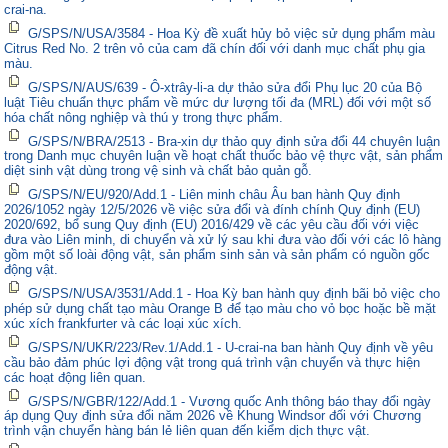
crai-na.
G/SPS/N/USA/3584 - Hoa Kỳ đề xuất hủy bỏ việc sử dụng phẩm màu
Citrus Red No. 2 trên vỏ của cam đã chín đối với danh mục chất phụ gia
màu.
G/SPS/N/AUS/639 - Ô-xtrây-li-a dự thảo sửa đổi Phụ lục 20 của Bộ
luật Tiêu chuẩn thực phẩm về mức dư lượng tối đa (MRL) đối với một số
hóa chất nông nghiệp và thú y trong thực phẩm.
G/SPS/N/BRA/2513 - Bra-xin dự thảo quy định sửa đổi 44 chuyên luận
trong Danh mục chuyên luận về hoạt chất thuốc bảo vệ thực vật, sản phẩm
diệt sinh vật dùng trong vệ sinh và chất bảo quản gỗ.
G/SPS/N/EU/920/Add.1 - Liên minh châu Âu ban hành Quy định
2026/1052 ngày 12/5/2026 về việc sửa đổi và đính chính Quy định (EU)
2020/692, bổ sung Quy định (EU) 2016/429 về các yêu cầu đối với việc
đưa vào Liên minh, di chuyển và xử lý sau khi đưa vào đối với các lô hàng
gồm một số loài động vật, sản phẩm sinh sản và sản phẩm có nguồn gốc
động vật.
G/SPS/N/USA/3531/Add.1 - Hoa Kỳ ban hành quy định bãi bỏ việc cho
phép sử dụng chất tạo màu Orange B để tạo màu cho vỏ bọc hoặc bề mặt
xúc xích frankfurter và các loại xúc xích.
G/SPS/N/UKR/223/Rev.1/Add.1 - U-crai-na ban hành Quy định về yêu
cầu bảo đảm phúc lợi động vật trong quá trình vận chuyển và thực hiện
các hoạt động liên quan.
G/SPS/N/GBR/122/Add.1 - Vương quốc Anh thông báo thay đổi ngày
áp dụng Quy định sửa đổi năm 2026 về Khung Windsor đối với Chương
trình vận chuyển hàng bán lẻ liên quan đến kiểm dịch thực vật.