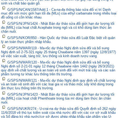
sinh và chất bảo quản gỗ.
G/SPS/N/CAN/1587/Add.1 - Ca-na-đa thông báo sửa đổi vị trí Danh
mục đối với mức giới hạn tối đa (MLs) của ethyl carbamate trong nhiều loại
đồ uống có cồn khác nhau.
G/SPS/N/JPN/1424 - Nhật Bản dự thảo sửa đổi giới hạn dư lượng tối
đa (MRL) của hoạt chất Acephate trong ngô và cỏ khô dùng làm thức ăn
chăn nuôi.
G/SPS/N/KOR/850 - Hàn Quốc dự thảo sửa đổi Luật Đặc biệt về quản
lý an toàn thực phẩm nhập khẩu.
G/SPS/N/MAR/119 - Ma-rốc dự thảo Nghị định sửa đổi và bổ sung
Nghị định số 2-75-321 ngày 25 tháng Chaabane năm 1397 (ngày 12/8/1977)
về việc sản xuất, tàng trữ, lưu thông và kinh doanh rượu vang.
G/SPS/N/MAR/120 - Ma-rốc dự thảo Nghị định sửa đổi và bổ sung
Nghị định số 2-21-01 ngày 12 tháng Chaabane năm 1442 (ngày 26/3/2021)
quy định về chất lượng và an toàn vệ sinh đối với mứt trái cây và các sản
phẩm tương tự khác lưu thông trên thị trường.
G/SPS/N/MAR/121 - Ma-rốc dự thảo Nghị định quy định về chất lượng
và an toàn vệ sinh đối với các loại gia vị và thảo mộc sấy khô dùng trong
ẩm thực lưu thông trên thị trường.
G/SPS/N/JPN/1423 - Nhật Bản dự thảo sửa đổi giới hạn dư lượng tối
đa (MRL) của hoạt chất Phenthoate trong lúa mì dùng làm thức ăn chăn
nuôi.
G/SPS/N/UKR/274 - U-crai-na dự thảo sửa đổi Quyết định số 262 ngày
11/6/2018 về thủ tục kiểm soát của nhà nước đối với các cơ sở xuất khẩu
và Sổ đăng ký nhà nước/cơ sở được phép nhập khẩu sản phẩm vào U-