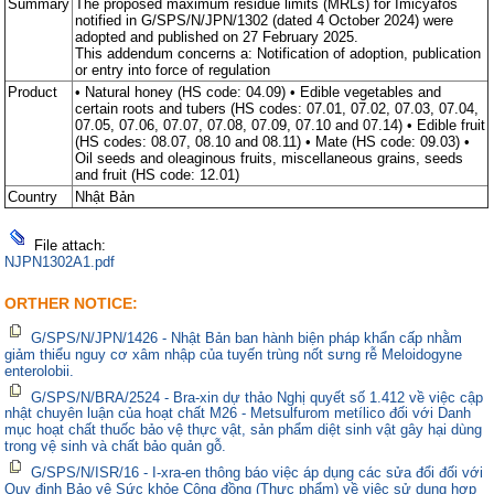
Summary
The proposed maximum residue limits (MRLs) for Imicyafos
notified in G/SPS/N/JPN/1302 (dated 4 October 2024) were
adopted and published on 27 February 2025.
This addendum concerns a: Notification of adoption, publication
or entry into force of regulation
Product
• Natural honey (HS code: 04.09) • Edible vegetables and
certain roots and tubers (HS codes: 07.01, 07.02, 07.03, 07.04,
07.05, 07.06, 07.07, 07.08, 07.09, 07.10 and 07.14) • Edible fruit
(HS codes: 08.07, 08.10 and 08.11) • Mate (HS code: 09.03) •
Oil seeds and oleaginous fruits, miscellaneous grains, seeds
and fruit (HS code: 12.01)
Country
Nhật Bản
File attach:
NJPN1302A1.pdf
ORTHER NOTICE:
G/SPS/N/JPN/1426 - Nhật Bản ban hành biện pháp khẩn cấp nhằm
giảm thiểu nguy cơ xâm nhập của tuyến trùng nốt sưng rễ Meloidogyne
enterolobii.
G/SPS/N/BRA/2524 - Bra-xin dự thảo Nghị quyết số 1.412 về việc cập
nhật chuyên luận của hoạt chất M26 - Metsulfurom metílico đối với Danh
mục hoạt chất thuốc bảo vệ thực vật, sản phẩm diệt sinh vật gây hại dùng
trong vệ sinh và chất bảo quản gỗ.
G/SPS/N/ISR/16 - I-xra-en thông báo việc áp dụng các sửa đổi đối với
Quy định Bảo vệ Sức khỏe Cộng đồng (Thực phẩm) về việc sử dụng hợp