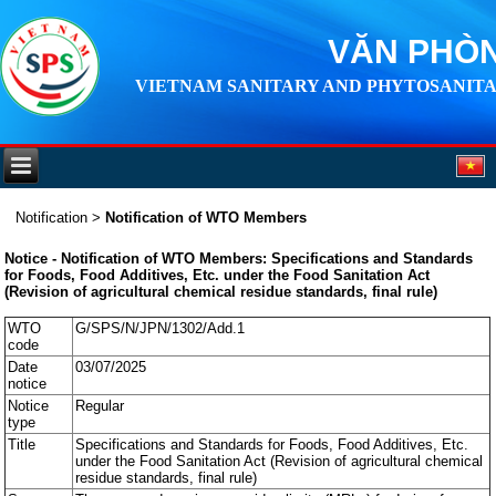
VĂN PHÒN
VIETNAM SANITARY AND PHYTOSANITA
Notification
>
Notification of WTO Members
Notice - Notification of WTO Members: Specifications and Standards
for Foods, Food Additives, Etc. under the Food Sanitation Act
(Revision of agricultural chemical residue standards, final rule)
WTO
G/SPS/N/JPN/1302/Add.1
code
Date
03/07/2025
notice
Notice
Regular
type
Title
Specifications and Standards for Foods, Food Additives, Etc.
under the Food Sanitation Act (Revision of agricultural chemical
residue standards, final rule)