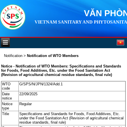
VĂN PHÒN
VIETNAM SANITARY AND PHYTOSANITA
Notification
>
Notification of WTO Members
Notice - Notification of WTO Members: Specifications and Standards
for Foods, Food Additives, Etc. under the Food Sanitation Act
(Revision of agricultural chemical residue standards, final rule)
WTO
G/SPS/N/JPN/1324/Add.1
code
Date
22/09/2025
notice
Notice
Regular
type
Title
Specifications and Standards for Foods, Food Additives, Etc.
under the Food Sanitation Act (Revision of agricultural chemical
residue standards, final rule)