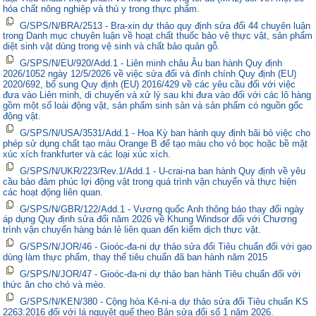
hóa chất nông nghiệp và thú y trong thực phẩm.
G/SPS/N/BRA/2513 - Bra-xin dự thảo quy định sửa đổi 44 chuyên luận
trong Danh mục chuyên luận về hoạt chất thuốc bảo vệ thực vật, sản phẩm
diệt sinh vật dùng trong vệ sinh và chất bảo quản gỗ.
G/SPS/N/EU/920/Add.1 - Liên minh châu Âu ban hành Quy định
2026/1052 ngày 12/5/2026 về việc sửa đổi và đính chính Quy định (EU)
2020/692, bổ sung Quy định (EU) 2016/429 về các yêu cầu đối với việc
đưa vào Liên minh, di chuyển và xử lý sau khi đưa vào đối với các lô hàng
gồm một số loài động vật, sản phẩm sinh sản và sản phẩm có nguồn gốc
động vật.
G/SPS/N/USA/3531/Add.1 - Hoa Kỳ ban hành quy định bãi bỏ việc cho
phép sử dụng chất tạo màu Orange B để tạo màu cho vỏ bọc hoặc bề mặt
xúc xích frankfurter và các loại xúc xích.
G/SPS/N/UKR/223/Rev.1/Add.1 - U-crai-na ban hành Quy định về yêu
cầu bảo đảm phúc lợi động vật trong quá trình vận chuyển và thực hiện
các hoạt động liên quan.
G/SPS/N/GBR/122/Add.1 - Vương quốc Anh thông báo thay đổi ngày
áp dụng Quy định sửa đổi năm 2026 về Khung Windsor đối với Chương
trình vận chuyển hàng bán lẻ liên quan đến kiểm dịch thực vật.
G/SPS/N/JOR/46 - Gioóc-đa-ni dự thảo sửa đổi Tiêu chuẩn đối với gạo
dùng làm thực phẩm, thay thế tiêu chuẩn đã ban hành năm 2015
G/SPS/N/JOR/47 - Gioóc-đa-ni dự thảo ban hành Tiêu chuẩn đối với
thức ăn cho chó và mèo.
G/SPS/N/KEN/380 - Cộng hòa Kê-ni-a dự thảo sửa đổi Tiêu chuẩn KS
2263:2016 đối với lá nguyệt quế theo Bản sửa đổi số 1 năm 2026.