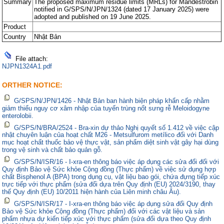
Summary
The proposed maximum residue limits (MRLs) for Mandestrobin
notified in G/SPS/N/JPN/1324 (dated 17 January 2025) were
adopted and published on 19 June 2025.
Product
Country
Nhật Bản
File attach:
NJPN1324A1.pdf
ORTHER NOTICE:
G/SPS/N/JPN/1426 - Nhật Bản ban hành biện pháp khẩn cấp nhằm
giảm thiểu nguy cơ xâm nhập của tuyến trùng nốt sưng rễ Meloidogyne
enterolobii.
G/SPS/N/BRA/2524 - Bra-xin dự thảo Nghị quyết số 1.412 về việc cập
nhật chuyên luận của hoạt chất M26 - Metsulfurom metílico đối với Danh
mục hoạt chất thuốc bảo vệ thực vật, sản phẩm diệt sinh vật gây hại dùng
trong vệ sinh và chất bảo quản gỗ.
G/SPS/N/ISR/16 - I-xra-en thông báo việc áp dụng các sửa đổi đối với
Quy định Bảo vệ Sức khỏe Cộng đồng (Thực phẩm) về việc sử dụng hợp
chất Bisphenol A (BPA) trong dụng cụ, vật liệu bao gói, chứa đựng tiếp xúc
trực tiếp với thực phẩm (sửa đổi dựa trên Quy định (EU) 2024/3190, thay
thế Quy định (EU) 10/2011 hiện hành của Liên minh châu Âu).
G/SPS/N/ISR/17 - I-xra-en thông báo việc áp dụng sửa đổi Quy định
Bảo vệ Sức khỏe Cộng đồng (Thực phẩm) đối với các vật liệu và sản
phẩm nhựa dự kiến tiếp xúc với thực phẩm (sửa đổi dựa theo Quy định