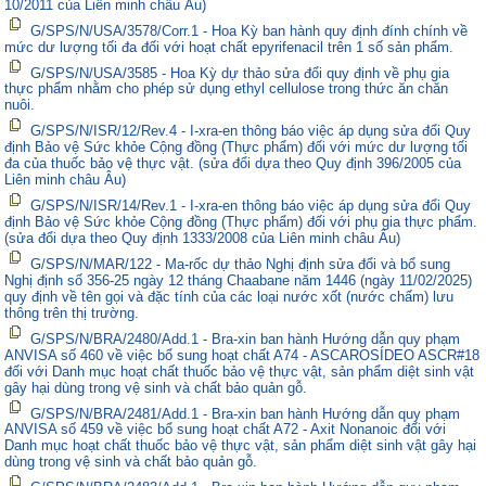
10/2011 của Liên minh châu Âu)
G/SPS/N/USA/3578/Corr.1 - Hoa Kỳ ban hành quy định đính chính về
mức dư lượng tối đa đối với hoạt chất epyrifenacil trên 1 số sản phẩm.
G/SPS/N/USA/3585 - Hoa Kỳ dự thảo sửa đổi quy định về phụ gia
thực phẩm nhằm cho phép sử dụng ethyl cellulose trong thức ăn chăn
nuôi.
G/SPS/N/ISR/12/Rev.4 - I-xra-en thông báo việc áp dụng sửa đổi Quy
định Bảo vệ Sức khỏe Cộng đồng (Thực phẩm) đối với mức dư lượng tối
đa của thuốc bảo vệ thực vật. (sửa đổi dựa theo Quy định 396/2005 của
Liên minh châu Âu)
G/SPS/N/ISR/14/Rev.1 - I-xra-en thông báo việc áp dụng sửa đổi Quy
định Bảo vệ Sức khỏe Cộng đồng (Thực phẩm) đối với phụ gia thực phẩm.
(sửa đổi dựa theo Quy định 1333/2008 của Liên minh châu Âu)
G/SPS/N/MAR/122 - Ma-rốc dự thảo Nghị định sửa đổi và bổ sung
Nghị định số 356-25 ngày 12 tháng Chaabane năm 1446 (ngày 11/02/2025)
quy định về tên gọi và đặc tính của các loại nước xốt (nước chấm) lưu
thông trên thị trường.
G/SPS/N/BRA/2480/Add.1 - Bra-xin ban hành Hướng dẫn quy phạm
ANVISA số 460 về việc bổ sung hoạt chất A74 - ASCAROSÍDEO ASCR#18
đối với Danh mục hoạt chất thuốc bảo vệ thực vật, sản phẩm diệt sinh vật
gây hại dùng trong vệ sinh và chất bảo quản gỗ.
G/SPS/N/BRA/2481/Add.1 - Bra-xin ban hành Hướng dẫn quy phạm
ANVISA số 459 về việc bổ sung hoạt chất A72 - Axit Nonanoic đối với
Danh mục hoạt chất thuốc bảo vệ thực vật, sản phẩm diệt sinh vật gây hại
dùng trong vệ sinh và chất bảo quản gỗ.