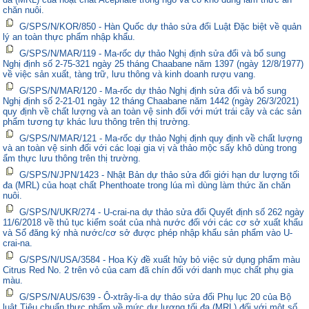
chăn nuôi.
G/SPS/N/KOR/850 - Hàn Quốc dự thảo sửa đổi Luật Đặc biệt về quản
lý an toàn thực phẩm nhập khẩu.
G/SPS/N/MAR/119 - Ma-rốc dự thảo Nghị định sửa đổi và bổ sung
Nghị định số 2-75-321 ngày 25 tháng Chaabane năm 1397 (ngày 12/8/1977)
về việc sản xuất, tàng trữ, lưu thông và kinh doanh rượu vang.
G/SPS/N/MAR/120 - Ma-rốc dự thảo Nghị định sửa đổi và bổ sung
Nghị định số 2-21-01 ngày 12 tháng Chaabane năm 1442 (ngày 26/3/2021)
quy định về chất lượng và an toàn vệ sinh đối với mứt trái cây và các sản
phẩm tương tự khác lưu thông trên thị trường.
G/SPS/N/MAR/121 - Ma-rốc dự thảo Nghị định quy định về chất lượng
và an toàn vệ sinh đối với các loại gia vị và thảo mộc sấy khô dùng trong
ẩm thực lưu thông trên thị trường.
G/SPS/N/JPN/1423 - Nhật Bản dự thảo sửa đổi giới hạn dư lượng tối
đa (MRL) của hoạt chất Phenthoate trong lúa mì dùng làm thức ăn chăn
nuôi.
G/SPS/N/UKR/274 - U-crai-na dự thảo sửa đổi Quyết định số 262 ngày
11/6/2018 về thủ tục kiểm soát của nhà nước đối với các cơ sở xuất khẩu
và Sổ đăng ký nhà nước/cơ sở được phép nhập khẩu sản phẩm vào U-
crai-na.
G/SPS/N/USA/3584 - Hoa Kỳ đề xuất hủy bỏ việc sử dụng phẩm màu
Citrus Red No. 2 trên vỏ của cam đã chín đối với danh mục chất phụ gia
màu.
G/SPS/N/AUS/639 - Ô-xtrây-li-a dự thảo sửa đổi Phụ lục 20 của Bộ
luật Tiêu chuẩn thực phẩm về mức dư lượng tối đa (MRL) đối với một số