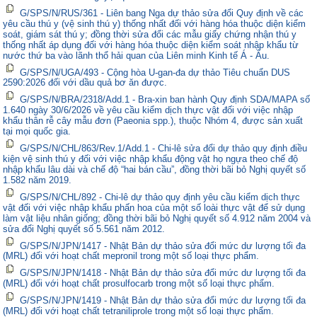
G/SPS/N/RUS/361 - Liên bang Nga dự thảo sửa đổi Quy định về các
yêu cầu thú y (vệ sinh thú y) thống nhất đối với hàng hóa thuộc diện kiểm
soát, giám sát thú y; đồng thời sửa đổi các mẫu giấy chứng nhận thú y
thống nhất áp dụng đối với hàng hóa thuộc diện kiểm soát nhập khẩu từ
nước thứ ba vào lãnh thổ hải quan của Liên minh Kinh tế Á - Âu.
G/SPS/N/UGA/493 - Cộng hòa U-gan-đa dự thảo Tiêu chuẩn DUS
2590:2026 đối với dầu quả bơ ăn được.
G/SPS/N/BRA/2318/Add.1 - Bra-xin ban hành Quy định SDA/MAPA số
1.640 ngày 30/6/2026 về yêu cầu kiểm dịch thực vật đối với việc nhập
khẩu thân rễ cây mẫu đơn (Paeonia spp.), thuộc Nhóm 4, được sản xuất
tại mọi quốc gia.
G/SPS/N/CHL/863/Rev.1/Add.1 - Chi-lê sửa đổi dự thảo quy định điều
kiện vệ sinh thú y đối với việc nhập khẩu động vật họ ngựa theo chế độ
nhập khẩu lâu dài và chế độ “hai bán cầu”, đồng thời bãi bỏ Nghị quyết số
1.582 năm 2019.
G/SPS/N/CHL/892 - Chi-lê dự thảo quy định yêu cầu kiểm dịch thực
vật đối với việc nhập khẩu phấn hoa của một số loài thực vật để sử dụng
làm vật liệu nhân giống; đồng thời bãi bỏ Nghị quyết số 4.912 năm 2004 và
sửa đổi Nghị quyết số 5.561 năm 2012.
G/SPS/N/JPN/1417 - Nhật Bản dự thảo sửa đổi mức dư lượng tối đa
(MRL) đối với hoạt chất mepronil trong một số loại thực phẩm.
G/SPS/N/JPN/1418 - Nhật Bản dự thảo sửa đổi mức dư lượng tối đa
(MRL) đối với hoạt chất prosulfocarb trong một số loại thực phẩm.
G/SPS/N/JPN/1419 - Nhật Bản dự thảo sửa đổi mức dư lượng tối đa
(MRL) đối với hoạt chất tetraniliprole trong một số loại thực phẩm.