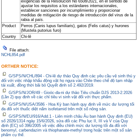
exigencias de la Resolución No 6508/2021, en el sentido de
ajustar los requisitos a los estándares internacionales,
establecer sanciones por incumplimiento y proporcionar
medidas de mitigación de riesgo de introducción del virus de la
rabia al país.
Product
Perros (Canis lupus familiaris), gatos (Felis catus) y hurones
(Mustela putorius furo)
Country
Chi-lê
File attach:
NCHL854.pdf
ORTHER NOTICE:
G/SPS/N/CHL/894 - Chi-lê dự thảo Quy định các yêu cầu vệ sinh thú y
đối với việc nhập khẩu động vật họ ngựa vào Chile theo chế độ tạm nhập
tái xuất, đồng thời bãi bỏ Quyết định số 2.492/2019.
G/SPS/N/JOR/49 - Gioóc-đa-ni dự thảo Tiêu chuẩn DJS 2013-2:2026
(Lần 2) quy định về các chỉ tiêu vi sinh vật đối với thực phẩm.
G/SPS/N/USA/3586 - Hoa Kỳ ban hành quy định về mức dư lượng tối
đa đối với thuốc diệt nấm isofetamid trên một số nông sản.
G/SPS/N/EU/916/Add.1 - Liên minh châu Âu ban hành Quy định (EU)
số 2026/1314 ngày 15/6/2026, sửa đổi các Phụ lục II, III và V của Quy
định (EC) số 396/2005 về việc điều chỉnh mức dư lượng tối đa đối với
benomyl, carbendazim và thiophanate-methyl trong hoặc trên một số sản
phẩm cụ thể.