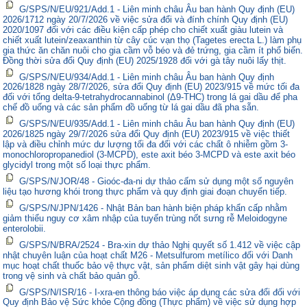
G/SPS/N/EU/921/Add.1 - Liên minh châu Âu ban hành Quy định (EU)
2026/1712 ngày 20/7/2026 về việc sửa đổi và đính chính Quy định (EU)
2020/1097 đối với các điều kiện cấp phép cho chiết xuất giàu lutein và
chiết xuất lutein/zeaxanthin từ cây cúc vạn thọ (Tagetes erecta L.) làm phụ
gia thức ăn chăn nuôi cho gia cầm vỗ béo và đẻ trứng, gia cầm ít phổ biến.
Đồng thời sửa đổi Quy định (EU) 2025/1928 đối với gà tây nuôi lấy thịt.
G/SPS/N/EU/934/Add.1 - Liên minh châu Âu ban hành Quy định
2026/1828 ngày 28/7/2026, sửa đổi Quy định (EU) 2023/915 về mức tối đa
đối với tổng delta-9-tetrahydrocannabinol (Δ9-THC) trong lá gai dầu để pha
chế đồ uống và các sản phẩm đồ uống từ lá gai dầu đã pha sẵn.
G/SPS/N/EU/935/Add.1 - Liên minh châu Âu ban hành Quy định (EU)
2026/1825 ngày 29/7/2026 sửa đổi Quy định (EU) 2023/915 về việc thiết
lập và điều chỉnh mức dư lượng tối đa đối với các chất ô nhiễm gồm 3-
monochloropropanediol (3-MCPD), este axit béo 3-MCPD và este axit béo
glycidyl trong một số loại thực phẩm.
G/SPS/N/JOR/48 - Gioóc-đa-ni dự thảo cấm sử dụng một số nguyên
liệu tạo hương khói trong thực phẩm và quy định giai đoạn chuyển tiếp.
G/SPS/N/JPN/1426 - Nhật Bản ban hành biện pháp khẩn cấp nhằm
giảm thiểu nguy cơ xâm nhập của tuyến trùng nốt sưng rễ Meloidogyne
enterolobii.
G/SPS/N/BRA/2524 - Bra-xin dự thảo Nghị quyết số 1.412 về việc cập
nhật chuyên luận của hoạt chất M26 - Metsulfurom metílico đối với Danh
mục hoạt chất thuốc bảo vệ thực vật, sản phẩm diệt sinh vật gây hại dùng
trong vệ sinh và chất bảo quản gỗ.
G/SPS/N/ISR/16 - I-xra-en thông báo việc áp dụng các sửa đổi đối với
Quy định Bảo vệ Sức khỏe Cộng đồng (Thực phẩm) về việc sử dụng hợp