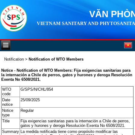
VĂN PHÒN
VIETNAM SANITARY AND PHYTOSANITA
Notification
>
Notification of WTO Members
Notice - Notification of WTO Members: Fija exigencias sanitarias para
la internación a Chile de perros, gatos y hurones y deroga Resolución
Exenta No 6508/2021.
WTO
G/SPS/N/CHL/854
code
Date
25/09/2025
notice
Notice
Regular
type
Title
Fija exigencias sanitarias para la internación a Chile de perros,
gatos y hurones y deroga Resolución Exenta No 6508/2021.
Summary
La medida notificada tiene como propósito modificar las