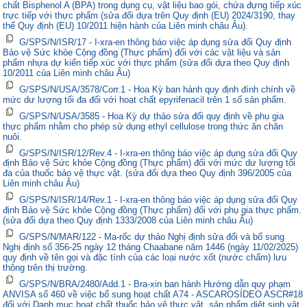
chất Bisphenol A (BPA) trong dụng cụ, vật liệu bao gói, chứa đựng tiếp xúc
trực tiếp với thực phẩm (sửa đổi dựa trên Quy định (EU) 2024/3190, thay
thế Quy định (EU) 10/2011 hiện hành của Liên minh châu Âu).
G/SPS/N/ISR/17 - I-xra-en thông báo việc áp dụng sửa đổi Quy định
Bảo vệ Sức khỏe Cộng đồng (Thực phẩm) đối với các vật liệu và sản
phẩm nhựa dự kiến tiếp xúc với thực phẩm (sửa đổi dựa theo Quy định
10/2011 của Liên minh châu Âu)
G/SPS/N/USA/3578/Corr.1 - Hoa Kỳ ban hành quy định đính chính về
mức dư lượng tối đa đối với hoạt chất epyrifenacil trên 1 số sản phẩm.
G/SPS/N/USA/3585 - Hoa Kỳ dự thảo sửa đổi quy định về phụ gia
thực phẩm nhằm cho phép sử dụng ethyl cellulose trong thức ăn chăn
nuôi.
G/SPS/N/ISR/12/Rev.4 - I-xra-en thông báo việc áp dụng sửa đổi Quy
định Bảo vệ Sức khỏe Cộng đồng (Thực phẩm) đối với mức dư lượng tối
đa của thuốc bảo vệ thực vật. (sửa đổi dựa theo Quy định 396/2005 của
Liên minh châu Âu)
G/SPS/N/ISR/14/Rev.1 - I-xra-en thông báo việc áp dụng sửa đổi Quy
định Bảo vệ Sức khỏe Cộng đồng (Thực phẩm) đối với phụ gia thực phẩm.
(sửa đổi dựa theo Quy định 1333/2008 của Liên minh châu Âu)
G/SPS/N/MAR/122 - Ma-rốc dự thảo Nghị định sửa đổi và bổ sung
Nghị định số 356-25 ngày 12 tháng Chaabane năm 1446 (ngày 11/02/2025)
quy định về tên gọi và đặc tính của các loại nước xốt (nước chấm) lưu
thông trên thị trường.
G/SPS/N/BRA/2480/Add.1 - Bra-xin ban hành Hướng dẫn quy phạm
ANVISA số 460 về việc bổ sung hoạt chất A74 - ASCAROSÍDEO ASCR#18
đối với Danh mục hoạt chất thuốc bảo vệ thực vật, sản phẩm diệt sinh vật