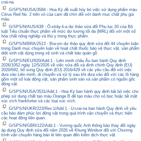
crai-na.
G/SPS/N/USA/3584 - Hoa Kỳ đề xuất hủy bỏ việc sử dụng phẩm màu
Citrus Red No. 2 trên vỏ của cam đã chín đối với danh mục chất phụ gia
màu.
G/SPS/N/AUS/639 - Ô-xtrây-li-a dự thảo sửa đổi Phụ lục 20 của Bộ
luật Tiêu chuẩn thực phẩm về mức dư lượng tối đa (MRL) đối với một số
hóa chất nông nghiệp và thú y trong thực phẩm.
G/SPS/N/BRA/2513 - Bra-xin dự thảo quy định sửa đổi 44 chuyên luận
trong Danh mục chuyên luận về hoạt chất thuốc bảo vệ thực vật, sản phẩm
diệt sinh vật dùng trong vệ sinh và chất bảo quản gỗ.
G/SPS/N/EU/920/Add.1 - Liên minh châu Âu ban hành Quy định
2026/1052 ngày 12/5/2026 về việc sửa đổi và đính chính Quy định (EU)
2020/692, bổ sung Quy định (EU) 2016/429 về các yêu cầu đối với việc
đưa vào Liên minh, di chuyển và xử lý sau khi đưa vào đối với các lô hàng
gồm một số loài động vật, sản phẩm sinh sản và sản phẩm có nguồn gốc
động vật.
G/SPS/N/USA/3531/Add.1 - Hoa Kỳ ban hành quy định bãi bỏ việc cho
phép sử dụng chất tạo màu Orange B để tạo màu cho vỏ bọc hoặc bề mặt
xúc xích frankfurter và các loại xúc xích.
G/SPS/N/UKR/223/Rev.1/Add.1 - U-crai-na ban hành Quy định về yêu
cầu bảo đảm phúc lợi động vật trong quá trình vận chuyển và thực hiện
các hoạt động liên quan.
G/SPS/N/GBR/122/Add.1 - Vương quốc Anh thông báo thay đổi ngày
áp dụng Quy định sửa đổi năm 2026 về Khung Windsor đối với Chương
trình vận chuyển hàng bán lẻ liên quan đến kiểm dịch thực vật.