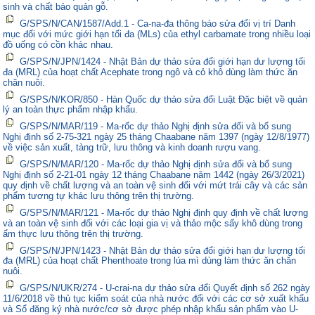
sinh và chất bảo quản gỗ.
G/SPS/N/CAN/1587/Add.1 - Ca-na-đa thông báo sửa đổi vị trí Danh
mục đối với mức giới hạn tối đa (MLs) của ethyl carbamate trong nhiều loại
đồ uống có cồn khác nhau.
G/SPS/N/JPN/1424 - Nhật Bản dự thảo sửa đổi giới hạn dư lượng tối
đa (MRL) của hoạt chất Acephate trong ngô và cỏ khô dùng làm thức ăn
chăn nuôi.
G/SPS/N/KOR/850 - Hàn Quốc dự thảo sửa đổi Luật Đặc biệt về quản
lý an toàn thực phẩm nhập khẩu.
G/SPS/N/MAR/119 - Ma-rốc dự thảo Nghị định sửa đổi và bổ sung
Nghị định số 2-75-321 ngày 25 tháng Chaabane năm 1397 (ngày 12/8/1977)
về việc sản xuất, tàng trữ, lưu thông và kinh doanh rượu vang.
G/SPS/N/MAR/120 - Ma-rốc dự thảo Nghị định sửa đổi và bổ sung
Nghị định số 2-21-01 ngày 12 tháng Chaabane năm 1442 (ngày 26/3/2021)
quy định về chất lượng và an toàn vệ sinh đối với mứt trái cây và các sản
phẩm tương tự khác lưu thông trên thị trường.
G/SPS/N/MAR/121 - Ma-rốc dự thảo Nghị định quy định về chất lượng
và an toàn vệ sinh đối với các loại gia vị và thảo mộc sấy khô dùng trong
ẩm thực lưu thông trên thị trường.
G/SPS/N/JPN/1423 - Nhật Bản dự thảo sửa đổi giới hạn dư lượng tối
đa (MRL) của hoạt chất Phenthoate trong lúa mì dùng làm thức ăn chăn
nuôi.
G/SPS/N/UKR/274 - U-crai-na dự thảo sửa đổi Quyết định số 262 ngày
11/6/2018 về thủ tục kiểm soát của nhà nước đối với các cơ sở xuất khẩu
và Sổ đăng ký nhà nước/cơ sở được phép nhập khẩu sản phẩm vào U-