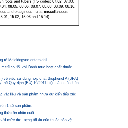
in roots and tubers (HS codes: 07.02, 07.03,
8.04, 08.05, 08.06, 08.07, 08.08, 08.09, 08.10,
eds and oleaginous fruits, miscellaneous
15.01, 15.02, 15.06 and 15.14)
 rễ Meloidogyne enterolobii.
 metílico đối với Danh mục hoạt chất thuốc
) về việc sử dụng hợp chất Bisphenol A (BPA)
ay thế Quy định (EU) 10/2011 hiện hành của Liên
c vật liệu và sản phẩm nhựa dự kiến tiếp xúc
trên 1 số sản phẩm.
g thức ăn chăn nuôi.
 với mức dư lượng tối đa của thuốc bảo vệ