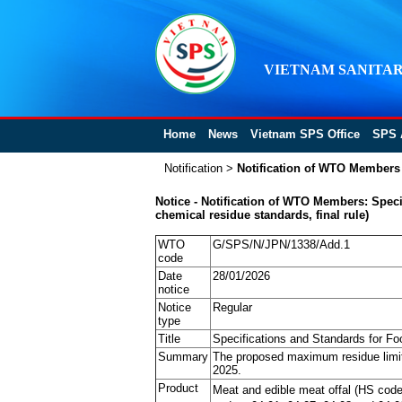
VIETNAM SANITAR
Home
News
Vietnam SPS Office
SPS 
Notification
>
Notification of WTO Members
Notice - Notification of WTO Members: Specif
chemical residue standards, final rule)
WTO
G/SPS/N/JPN/1338/Add.1
code
Date
28/01/2026
notice
Notice
Regular
type
Title
Specifications and Standards for Foo
Summary
The proposed maximum residue limit
2025.
Product
Meat and edible meat offal (HS code