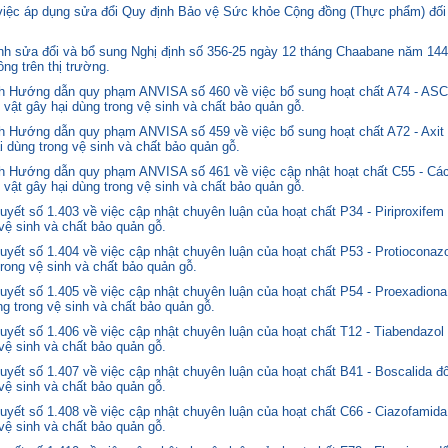
 việc áp dụng sửa đổi Quy định Bảo vệ Sức khỏe Cộng đồng (Thực phẩm) đối
 sửa đổi và bổ sung Nghị định số 356-25 ngày 12 tháng Chaabane năm 1446 
ng trên thị trường.
nh Hướng dẫn quy phạm ANVISA số 460 về việc bổ sung hoạt chất A74 - 
 vật gây hại dùng trong vệ sinh và chất bảo quản gỗ.
 Hướng dẫn quy phạm ANVISA số 459 về việc bổ sung hoạt chất A72 - Axit 
i dùng trong vệ sinh và chất bảo quản gỗ.
 Hướng dẫn quy phạm ANVISA số 461 về việc cập nhật hoạt chất C55 - Các
 vật gây hại dùng trong vệ sinh và chất bảo quản gỗ.
yết số 1.403 về việc cập nhật chuyên luận của hoạt chất P34 - Piriproxifem
 vệ sinh và chất bảo quản gỗ.
yết số 1.404 về việc cập nhật chuyên luận của hoạt chất P53 - Protioconazo
trong vệ sinh và chất bảo quản gỗ.
yết số 1.405 về việc cập nhật chuyên luận của hoạt chất P54 - Proexadiona
ng trong vệ sinh và chất bảo quản gỗ.
yết số 1.406 về việc cập nhật chuyên luận của hoạt chất T12 - Tiabendazol
 vệ sinh và chất bảo quản gỗ.
yết số 1.407 về việc cập nhật chuyên luận của hoạt chất B41 - Boscalida đ
 vệ sinh và chất bảo quản gỗ.
yết số 1.408 về việc cập nhật chuyên luận của hoạt chất C66 - Ciazofamida
 vệ sinh và chất bảo quản gỗ.