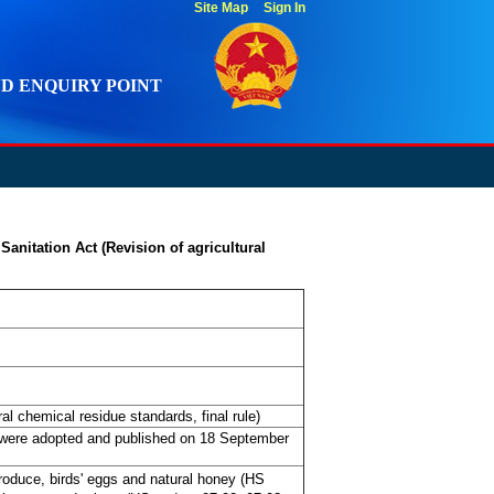
Site Map
Sign In
D ENQUIRY POINT
anitation Act (Revision of agricultural
al chemical residue standards, final rule)
 were adopted and published on 18 September
roduce, birds' eggs and natural honey (HS