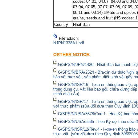
codes: 04.01, 04.07, 04.08 and 04.0
07.04, 07.05, 07.07, 07.08, 07.09, 07
08.11 and 08.14) Mate and spices (
grains, seeds and fruit (HS codes: 1
Country
Nhật Bản
File attach:
NJPN1338A1.pdf
ORTHER NOTICE:
G/SPS/N/JPN/1426 - Nhật Bản ban hành biện
G/SPS/N/BRA/2524 - Bra-xin dự thảo Nghị qu
bảo vệ thực vật, sản phẩm diệt sinh vật gây hạ
G/SPS/N/ISR/16 - I-xra-en thông báo việc 
trong dụng cụ, vật liệu bao gói, chứa đựng tiế
minh châu Âu).
G/SPS/N/ISR/17 - I-xra-en thông báo việc á
với thực phẩm (sửa đổi dựa theo Quy định 10/
G/SPS/N/USA/3578/Corr.1 - Hoa Kỳ ban hành 
G/SPS/N/USA/3585 - Hoa Kỳ dự thảo sửa đổi 
G/SPS/N/ISR/12/Rev.4 - I-xra-en thông báo
thực vật. (sửa đổi dựa theo Quy định 396/2005