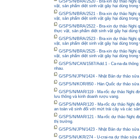
G/SPS/N/BRA/2520 - Bra-xin dự thảo Nghị qu
vật, sản phẩm diệt sinh vật gây hại dùng trong
G/SPS/N/BRA/2521 - Bra-xin dự thảo Nghị qu
vật, sản phẩm diệt sinh vật gây hại dùng trong
G/SPS/N/BRA/2522 - Bra-xin dự thảo Nghị quy
thực vật, sản phẩm diệt sinh vật gây hại dùng 
G/SPS/N/BRA/2523 - Bra-xin dự thảo Nghị qu
vật, sản phẩm diệt sinh vật gây hại dùng trong
G/SPS/N/BRA/2525 - Bra-xin dự thảo Nghị qu
vật, sản phẩm diệt sinh vật gây hại dùng trong
G/SPS/N/CAN/1587/Add.1 - Ca-na-đa thông bá
nhau.
G/SPS/N/JPN/1424 - Nhật Bản dự thảo sửa đổ
G/SPS/N/KOR/850 - Hàn Quốc dự thảo sửa đổ
G/SPS/N/MAR/119 - Ma-rốc dự thảo Nghị định
lưu thông và kinh doanh rượu vang.
G/SPS/N/MAR/120 - Ma-rốc dự thảo Nghị địn
an toàn vệ sinh đối với mứt trái cây và các sả
G/SPS/N/MAR/121 - Ma-rốc dự thảo Nghị định 
thị trường.
G/SPS/N/JPN/1423 - Nhật Bản dự thảo sửa đổ
G/SPS/N/UKR/274 - U-crai-na dự thảo sửa đổ