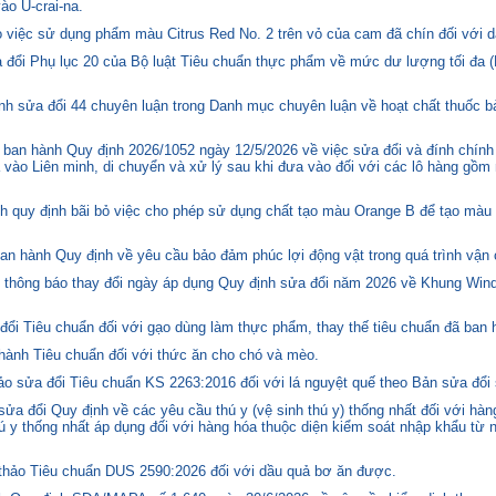
o U-crai-na.
việc sử dụng phẩm màu Citrus Red No. 2 trên vỏ của cam đã chín đối với d
 đổi Phụ lục 20 của Bộ luật Tiêu chuẩn thực phẩm về mức dư lượng tối đa (
h sửa đổi 44 chuyên luận trong Danh mục chuyên luận về hoạt chất thuốc bả
ban hành Quy định 2026/1052 ngày 12/5/2026 về việc sửa đổi và đính chính
 vào Liên minh, di chuyển và xử lý sau khi đưa vào đối với các lô hàng gồm 
quy định bãi bỏ việc cho phép sử dụng chất tạo màu Orange B để tạo màu c
n hành Quy định về yêu cầu bảo đảm phúc lợi động vật trong quá trình vận c
hông báo thay đổi ngày áp dụng Quy định sửa đổi năm 2026 về Khung Winds
ổi Tiêu chuẩn đối với gạo dùng làm thực phẩm, thay thế tiêu chuẩn đã ban
hành Tiêu chuẩn đối với thức ăn cho chó và mèo.
o sửa đổi Tiêu chuẩn KS 2263:2016 đối với lá nguyệt quế theo Bản sửa đổi
 đổi Quy định về các yêu cầu thú y (vệ sinh thú y) thống nhất đối với hàng
 y thống nhất áp dụng đối với hàng hóa thuộc diện kiểm soát nhập khẩu từ n
hảo Tiêu chuẩn DUS 2590:2026 đối với dầu quả bơ ăn được.