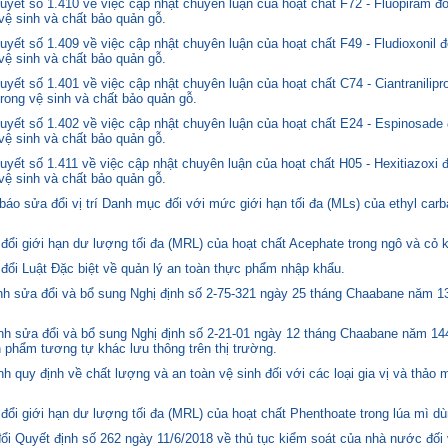
yết số 1.410 về việc cập nhật chuyên luận của hoạt chất F72 - Fluopiram đ
 vệ sinh và chất bảo quản gỗ.
yết số 1.409 về việc cập nhật chuyên luận của hoạt chất F49 - Fludioxonil 
 vệ sinh và chất bảo quản gỗ.
ết số 1.401 về việc cập nhật chuyên luận của hoạt chất C74 - Ciantranilipr
trong vệ sinh và chất bảo quản gỗ.
yết số 1.402 về việc cập nhật chuyên luận của hoạt chất E24 - Espinosade 
 vệ sinh và chất bảo quản gỗ.
yết số 1.411 về việc cập nhật chuyên luận của hoạt chất H05 - Hexitiazoxi 
 vệ sinh và chất bảo quản gỗ.
o sửa đổi vị trí Danh mục đối với mức giới hạn tối đa (MLs) của ethyl carb
i giới hạn dư lượng tối đa (MRL) của hoạt chất Acephate trong ngô và cỏ k
i Luật Đặc biệt về quản lý an toàn thực phẩm nhập khẩu.
 sửa đổi và bổ sung Nghị định số 2-75-321 ngày 25 tháng Chaabane năm 1397
h sửa đổi và bổ sung Nghị định số 2-21-01 ngày 12 tháng Chaabane năm 144
n phẩm tương tự khác lưu thông trên thị trường.
quy định về chất lượng và an toàn vệ sinh đối với các loại gia vị và thảo 
i giới hạn dư lượng tối đa (MRL) của hoạt chất Phenthoate trong lúa mì dù
i Quyết định số 262 ngày 11/6/2018 về thủ tục kiểm soát của nhà nước đối