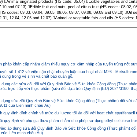
9) Animal originated products (HS code: 05.04) Edible vegetables and certa
.10 and 07.13) Edible fruit and nuts, peel of citrus fruit (HS codes: 08.02, 0
HS codes: 09.03, 09.04, 09.05, 09.06, 09.07, 09.08, 09.09 and 09.10) Oil se
2.01, 12.04, 12.05 and 12.07) Animal or vegetable fats and oils (HS codes: 
 pháp khẩn cấp nhằm giảm thiểu nguy cơ xâm nhập của tuyến trùng nốt sưng
yết số 1.412 về việc cập nhật chuyên luận của hoạt chất M26 - Metsulfurom
i dùng trong vệ sinh và chất bảo quản gỗ.
áp dụng các sửa đổi đối với Quy định Bảo vệ Sức khỏe Cộng đồng (Thực phẩm
p xúc trực tiếp với thực phẩm (sửa đổi dựa trên Quy định (EU) 2024/3190, th
p dụng sửa đổi Quy định Bảo vệ Sức khỏe Cộng đồng (Thực phẩm) đối với cá
2011 của Liên minh châu Âu)
quy định đính chính về mức dư lượng tối đa đối với hoạt chất epyrifenacil 
quy định về phụ gia thực phẩm nhằm cho phép sử dụng ethyl cellulose tron
 việc áp dụng sửa đổi Quy định Bảo vệ Sức khỏe Cộng đồng (Thực phẩm) đối
 của Liên minh châu Âu)