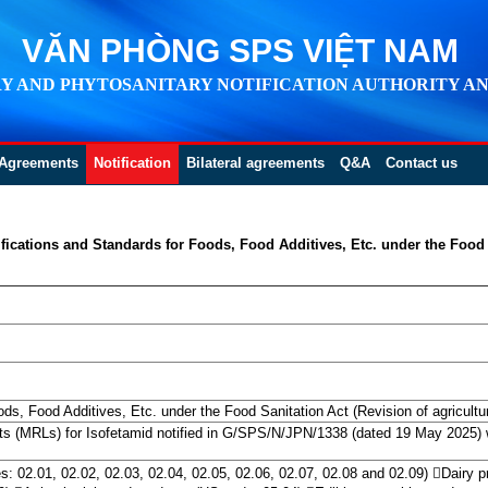
VĂN PHÒNG SPS VIỆT NAM
Y AND PHYTOSANITARY NOTIFICATION AUTHORITY AN
Agreements
Notification
Bilateral agreements
Q&A
Contact us
ications and Standards for Foods, Food Additives, Etc. under the Food S
ds, Food Additives, Etc. under the Food Sanitation Act (Revision of agricultur
s (MRLs) for Isofetamid notified in G/SPS/N/JPN/1338 (dated 19 May 2025)
s: 02.01, 02.02, 02.03, 02.04, 02.05, 02.06, 02.07, 02.08 and 02.09) Dairy p