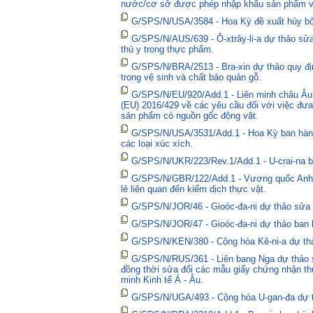
nước/cơ sở được phép nhập khẩu sản phẩm và
G/SPS/N/USA/3584 - Hoa Kỳ đề xuất hủy bỏ 
G/SPS/N/AUS/639 - Ô-xtrây-li-a dự thảo sửa
thú y trong thực phẩm.
G/SPS/N/BRA/2513 - Bra-xin dự thảo quy địn
trong vệ sinh và chất bảo quản gỗ.
G/SPS/N/EU/920/Add.1 - Liên minh châu Âu 
(EU) 2016/429 về các yêu cầu đối với việc đưa
sản phẩm có nguồn gốc động vật.
G/SPS/N/USA/3531/Add.1 - Hoa Kỳ ban hành 
các loại xúc xích.
G/SPS/N/UKR/223/Rev.1/Add.1 - U-crai-na ba
G/SPS/N/GBR/122/Add.1 - Vương quốc Anh t
lẻ liên quan đến kiểm dịch thực vật.
G/SPS/N/JOR/46 - Gioóc-đa-ni dự thảo sửa đ
G/SPS/N/JOR/47 - Gioóc-đa-ni dự thảo ban 
G/SPS/N/KEN/380 - Cộng hòa Kê-ni-a dự thả
G/SPS/N/RUS/361 - Liên bang Nga dự thảo sửa
đồng thời sửa đổi các mẫu giấy chứng nhận thú
minh Kinh tế Á - Âu.
G/SPS/N/UGA/493 - Cộng hòa U-gan-đa dự t