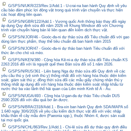
G/SPS/N/UKR/223/Rev.1/Add.1 - U-crai-na ban hành Quy định về yêu
cầu bảo đảm phúc lợi động vật trong quá trình vận chuyển và thực hiện
các hoạt động liên quan.
G/SPS/N/GBR/122/Add.1 - Vương quốc Anh thông báo thay đổi ngày
áp dụng Quy định sửa đổi năm 2026 về Khung Windsor đối với Chương
trình vận chuyển hàng bán lẻ liên quan đến kiểm dịch thực vật.
G/SPS/N/JOR/46 - Gioóc-đa-ni dự thảo sửa đổi Tiêu chuẩn đối với gạo
dùng làm thực phẩm, thay thế tiêu chuẩn đã ban hành năm 2015
G/SPS/N/JOR/47 - Gioóc-đa-ni dự thảo ban hành Tiêu chuẩn đối với
thức ăn cho chó và mèo.
G/SPS/N/KEN/380 - Cộng hòa Kê-ni-a dự thảo sửa đổi Tiêu chuẩn KS
2263:2016 đối với lá nguyệt quế theo Bản sửa đổi số 1 năm 2026.
G/SPS/N/RUS/361 - Liên bang Nga dự thảo sửa đổi Quy định về các
yêu cầu thú y (vệ sinh thú y) thống nhất đối với hàng hóa thuộc diện kiểm
soát, giám sát thú y; đồng thời sửa đổi các mẫu giấy chứng nhận thú y
thống nhất áp dụng đối với hàng hóa thuộc diện kiểm soát nhập khẩu từ
nước thứ ba vào lãnh thổ hải quan của Liên minh Kinh tế Á - Âu.
G/SPS/N/UGA/493 - Cộng hòa U-gan-đa dự thảo Tiêu chuẩn DUS
2590:2026 đối với dầu quả bơ ăn được.
G/SPS/N/BRA/2318/Add.1 - Bra-xin ban hành Quy định SDA/MAPA số
1.640 ngày 30/6/2026 về yêu cầu kiểm dịch thực vật đối với việc nhập
khẩu thân rễ cây mẫu đơn (Paeonia spp.), thuộc Nhóm 4, được sản xuất
tại mọi quốc gia.
G/SPS/N/CHL/863/Rev.1/Add.1 - Chi-lê sửa đổi dự thảo quy định điều