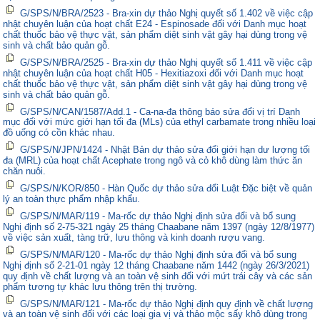
G/SPS/N/BRA/2523 - Bra-xin dự thảo Nghị quyết số 1.402 về việc cập
nhật chuyên luận của hoạt chất E24 - Espinosade đối với Danh mục hoạt
chất thuốc bảo vệ thực vật, sản phẩm diệt sinh vật gây hại dùng trong vệ
sinh và chất bảo quản gỗ.
G/SPS/N/BRA/2525 - Bra-xin dự thảo Nghị quyết số 1.411 về việc cập
nhật chuyên luận của hoạt chất H05 - Hexitiazoxi đối với Danh mục hoạt
chất thuốc bảo vệ thực vật, sản phẩm diệt sinh vật gây hại dùng trong vệ
sinh và chất bảo quản gỗ.
G/SPS/N/CAN/1587/Add.1 - Ca-na-đa thông báo sửa đổi vị trí Danh
mục đối với mức giới hạn tối đa (MLs) của ethyl carbamate trong nhiều loại
đồ uống có cồn khác nhau.
G/SPS/N/JPN/1424 - Nhật Bản dự thảo sửa đổi giới hạn dư lượng tối
đa (MRL) của hoạt chất Acephate trong ngô và cỏ khô dùng làm thức ăn
chăn nuôi.
G/SPS/N/KOR/850 - Hàn Quốc dự thảo sửa đổi Luật Đặc biệt về quản
lý an toàn thực phẩm nhập khẩu.
G/SPS/N/MAR/119 - Ma-rốc dự thảo Nghị định sửa đổi và bổ sung
Nghị định số 2-75-321 ngày 25 tháng Chaabane năm 1397 (ngày 12/8/1977)
về việc sản xuất, tàng trữ, lưu thông và kinh doanh rượu vang.
G/SPS/N/MAR/120 - Ma-rốc dự thảo Nghị định sửa đổi và bổ sung
Nghị định số 2-21-01 ngày 12 tháng Chaabane năm 1442 (ngày 26/3/2021)
quy định về chất lượng và an toàn vệ sinh đối với mứt trái cây và các sản
phẩm tương tự khác lưu thông trên thị trường.
G/SPS/N/MAR/121 - Ma-rốc dự thảo Nghị định quy định về chất lượng
và an toàn vệ sinh đối với các loại gia vị và thảo mộc sấy khô dùng trong