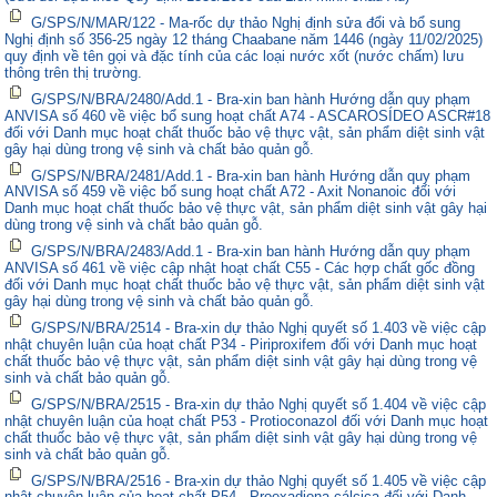
G/SPS/N/MAR/122 - Ma-rốc dự thảo Nghị định sửa đổi và bổ sung
Nghị định số 356-25 ngày 12 tháng Chaabane năm 1446 (ngày 11/02/2025)
quy định về tên gọi và đặc tính của các loại nước xốt (nước chấm) lưu
thông trên thị trường.
G/SPS/N/BRA/2480/Add.1 - Bra-xin ban hành Hướng dẫn quy phạm
ANVISA số 460 về việc bổ sung hoạt chất A74 - ASCAROSÍDEO ASCR#18
đối với Danh mục hoạt chất thuốc bảo vệ thực vật, sản phẩm diệt sinh vật
gây hại dùng trong vệ sinh và chất bảo quản gỗ.
G/SPS/N/BRA/2481/Add.1 - Bra-xin ban hành Hướng dẫn quy phạm
ANVISA số 459 về việc bổ sung hoạt chất A72 - Axit Nonanoic đối với
Danh mục hoạt chất thuốc bảo vệ thực vật, sản phẩm diệt sinh vật gây hại
dùng trong vệ sinh và chất bảo quản gỗ.
G/SPS/N/BRA/2483/Add.1 - Bra-xin ban hành Hướng dẫn quy phạm
ANVISA số 461 về việc cập nhật hoạt chất C55 - Các hợp chất gốc đồng
đối với Danh mục hoạt chất thuốc bảo vệ thực vật, sản phẩm diệt sinh vật
gây hại dùng trong vệ sinh và chất bảo quản gỗ.
G/SPS/N/BRA/2514 - Bra-xin dự thảo Nghị quyết số 1.403 về việc cập
nhật chuyên luận của hoạt chất P34 - Piriproxifem đối với Danh mục hoạt
chất thuốc bảo vệ thực vật, sản phẩm diệt sinh vật gây hại dùng trong vệ
sinh và chất bảo quản gỗ.
G/SPS/N/BRA/2515 - Bra-xin dự thảo Nghị quyết số 1.404 về việc cập
nhật chuyên luận của hoạt chất P53 - Protioconazol đối với Danh mục hoạt
chất thuốc bảo vệ thực vật, sản phẩm diệt sinh vật gây hại dùng trong vệ
sinh và chất bảo quản gỗ.
G/SPS/N/BRA/2516 - Bra-xin dự thảo Nghị quyết số 1.405 về việc cập
nhật chuyên luận của hoạt chất P54 - Proexadiona cálcica đối với Danh