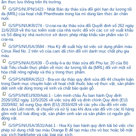
ẩm thực lưu thông trên thị trường.
G/SPS/N/JPN/1423 - Nhật Bản dự thảo sửa đổi giới hạn dư lượng tối
đa (MRL) của hoạt chất Phenthoate trong lúa mì dùng làm thức ăn chăn
nuôi.
G/SPS/N/UKR/274 - U-crai-na dự thảo sửa đổi Quyết định số 262 ngày
11/6/2018 về thủ tục kiểm soát của nhà nước đối với các cơ sở xuất khẩu
và Sổ đăng ký nhà nước/cơ sở được phép nhập khẩu sản phẩm vào U-
crai-na.
G/SPS/N/USA/3584 - Hoa Kỳ đề xuất hủy bỏ việc sử dụng phẩm màu
Citrus Red No. 2 trên vỏ của cam đã chín đối với danh mục chất phụ gia
màu.
G/SPS/N/AUS/639 - Ô-xtrây-li-a dự thảo sửa đổi Phụ lục 20 của Bộ
luật Tiêu chuẩn thực phẩm về mức dư lượng tối đa (MRL) đối với một số
hóa chất nông nghiệp và thú y trong thực phẩm.
G/SPS/N/BRA/2513 - Bra-xin dự thảo quy định sửa đổi 44 chuyên luận
trong Danh mục chuyên luận về hoạt chất thuốc bảo vệ thực vật, sản phẩm
diệt sinh vật dùng trong vệ sinh và chất bảo quản gỗ.
G/SPS/N/EU/920/Add.1 - Liên minh châu Âu ban hành Quy định
2026/1052 ngày 12/5/2026 về việc sửa đổi và đính chính Quy định (EU)
2020/692, bổ sung Quy định (EU) 2016/429 về các yêu cầu đối với việc
đưa vào Liên minh, di chuyển và xử lý sau khi đưa vào đối với các lô hàng
gồm một số loài động vật, sản phẩm sinh sản và sản phẩm có nguồn gốc
động vật.
G/SPS/N/USA/3531/Add.1 - Hoa Kỳ ban hành quy định bãi bỏ việc cho
phép sử dụng chất tạo màu Orange B để tạo màu cho vỏ bọc hoặc bề mặt
xúc xích frankfurter và các loại xúc xích.