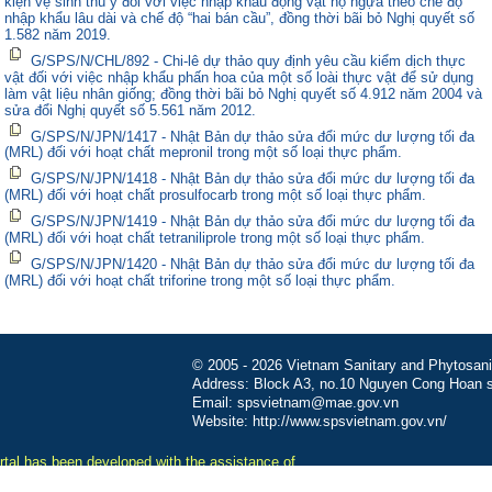
kiện vệ sinh thú y đối với việc nhập khẩu động vật họ ngựa theo chế độ
nhập khẩu lâu dài và chế độ “hai bán cầu”, đồng thời bãi bỏ Nghị quyết số
1.582 năm 2019.
G/SPS/N/CHL/892 - Chi-lê dự thảo quy định yêu cầu kiểm dịch thực
vật đối với việc nhập khẩu phấn hoa của một số loài thực vật để sử dụng
làm vật liệu nhân giống; đồng thời bãi bỏ Nghị quyết số 4.912 năm 2004 và
sửa đổi Nghị quyết số 5.561 năm 2012.
G/SPS/N/JPN/1417 - Nhật Bản dự thảo sửa đổi mức dư lượng tối đa
(MRL) đối với hoạt chất mepronil trong một số loại thực phẩm.
G/SPS/N/JPN/1418 - Nhật Bản dự thảo sửa đổi mức dư lượng tối đa
(MRL) đối với hoạt chất prosulfocarb trong một số loại thực phẩm.
G/SPS/N/JPN/1419 - Nhật Bản dự thảo sửa đổi mức dư lượng tối đa
(MRL) đối với hoạt chất tetraniliprole trong một số loại thực phẩm.
G/SPS/N/JPN/1420 - Nhật Bản dự thảo sửa đổi mức dư lượng tối đa
(MRL) đối với hoạt chất triforine trong một số loại thực phẩm.
© 2005 - 2026 Vietnam Sanitary and Phytosanita
Address: Block A3, no.10 Nguyen Cong Hoan st
Email: spsvietnam@mae.gov.vn
Website: http://www.spsvietnam.gov.vn/
tal has been developed with the assistance of
-MUTRAP funded by the European Union