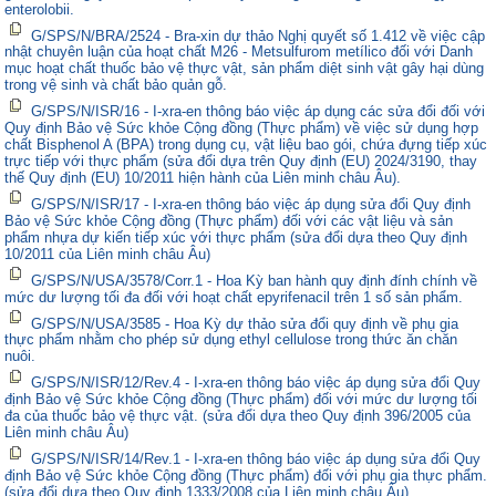
enterolobii.
G/SPS/N/BRA/2524 - Bra-xin dự thảo Nghị quyết số 1.412 về việc cập
nhật chuyên luận của hoạt chất M26 - Metsulfurom metílico đối với Danh
mục hoạt chất thuốc bảo vệ thực vật, sản phẩm diệt sinh vật gây hại dùng
trong vệ sinh và chất bảo quản gỗ.
G/SPS/N/ISR/16 - I-xra-en thông báo việc áp dụng các sửa đổi đối với
Quy định Bảo vệ Sức khỏe Cộng đồng (Thực phẩm) về việc sử dụng hợp
chất Bisphenol A (BPA) trong dụng cụ, vật liệu bao gói, chứa đựng tiếp xúc
trực tiếp với thực phẩm (sửa đổi dựa trên Quy định (EU) 2024/3190, thay
thế Quy định (EU) 10/2011 hiện hành của Liên minh châu Âu).
G/SPS/N/ISR/17 - I-xra-en thông báo việc áp dụng sửa đổi Quy định
Bảo vệ Sức khỏe Cộng đồng (Thực phẩm) đối với các vật liệu và sản
phẩm nhựa dự kiến tiếp xúc với thực phẩm (sửa đổi dựa theo Quy định
10/2011 của Liên minh châu Âu)
G/SPS/N/USA/3578/Corr.1 - Hoa Kỳ ban hành quy định đính chính về
mức dư lượng tối đa đối với hoạt chất epyrifenacil trên 1 số sản phẩm.
G/SPS/N/USA/3585 - Hoa Kỳ dự thảo sửa đổi quy định về phụ gia
thực phẩm nhằm cho phép sử dụng ethyl cellulose trong thức ăn chăn
nuôi.
G/SPS/N/ISR/12/Rev.4 - I-xra-en thông báo việc áp dụng sửa đổi Quy
định Bảo vệ Sức khỏe Cộng đồng (Thực phẩm) đối với mức dư lượng tối
đa của thuốc bảo vệ thực vật. (sửa đổi dựa theo Quy định 396/2005 của
Liên minh châu Âu)
G/SPS/N/ISR/14/Rev.1 - I-xra-en thông báo việc áp dụng sửa đổi Quy
định Bảo vệ Sức khỏe Cộng đồng (Thực phẩm) đối với phụ gia thực phẩm.
(sửa đổi dựa theo Quy định 1333/2008 của Liên minh châu Âu)