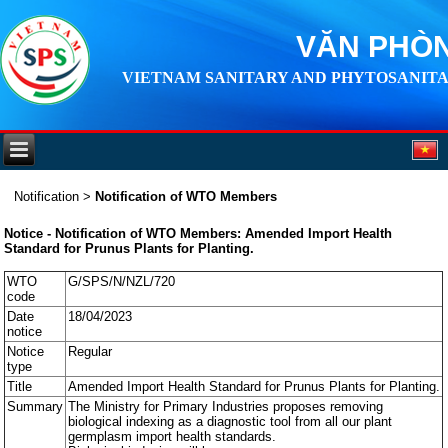
VĂN PHÒN
VIETNAM SANITARY AND PHYTOSANITA
Notification
>
Notification of WTO Members
Notice - Notification of WTO Members: Amended Import Health
Standard for Prunus Plants for Planting.
WTO
G/SPS/N/NZL/720
code
Date
18/04/2023
notice
Notice
Regular
type
Title
Amended Import Health Standard for Prunus Plants for Planting.
Summary
The Ministry for Primary Industries proposes removing
biological indexing as a diagnostic tool from all our plant
germplasm import health standards.