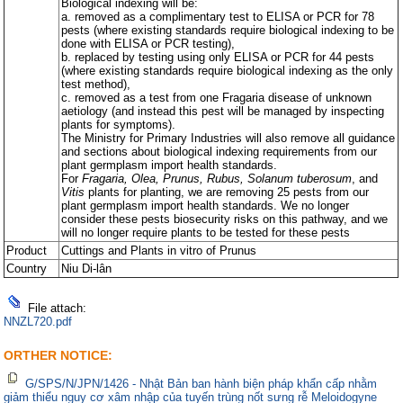
Biological indexing will be:
a. removed as a complimentary test to ELISA or PCR for 78
pests (where existing standards require biological indexing to be
done with ELISA or PCR testing),
b. replaced by testing using only ELISA or PCR for 44 pests
(where existing standards require biological indexing as the only
test method),
c. removed as a test from one Fragaria disease of unknown
aetiology (and instead this pest will be managed by inspecting
plants for symptoms).
The Ministry for Primary Industries will also remove all guidance
and sections about biological indexing requirements from our
plant germplasm import health standards.
For
Fragaria, Olea, Prunus, Rubus, Solanum tuberosum
, and
Vitis
plants for planting, we are removing 25 pests from our
plant germplasm import health standards. We no longer
consider these pests biosecurity risks on this pathway, and we
will no longer require plants to be tested for these pests
Product
Cuttings and Plants in vitro of Prunus
Country
Niu Di-lân
File attach:
NNZL720.pdf
ORTHER NOTICE:
G/SPS/N/JPN/1426 - Nhật Bản ban hành biện pháp khẩn cấp nhằm
giảm thiểu nguy cơ xâm nhập của tuyến trùng nốt sưng rễ Meloidogyne