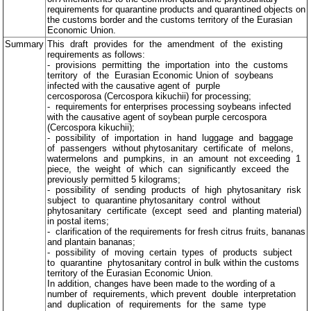
requirements for quarantine products and quarantined objects on
the customs border and the customs territory of the Eurasian
Economic Union.
Summary
This draft provides for the amendment of the existing
requirements as follows:
- provisions permitting the importation into the customs
territory of the Eurasian Economic Union of soybeans
infected with the causative agent of purple
cercosporosa (Cercospora kikuchii) for processing;
- requirements for enterprises processing soybeans infected
with the causative agent of soybean purple cercospora
(Cercospora kikuchii);
- possibility of importation in hand luggage and baggage
of passengers without phytosanitary certificate of melons,
watermelons and pumpkins, in an amount not exceeding 1
piece, the weight of which can significantly exceed the
previously permitted 5 kilograms;
- possibility of sending products of high phytosanitary risk
subject to quarantine phytosanitary control without
phytosanitary certificate (except seed and planting material)
in postal items;
- clarification of the requirements for fresh citrus fruits, bananas
and plantain bananas;
- possibility of moving certain types of products subject
to quarantine phytosanitary control in bulk within the customs
territory of the Eurasian Economic Union.
In addition, changes have been made to the wording of a
number of requirements, which prevent double interpretation
and duplication of requirements for the same type