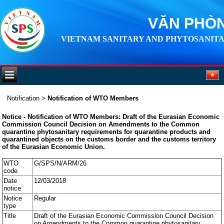
VĂN PHÒN
VIETNAM SANITARY AND PHYTOSANITA
Notification
>
Notification of WTO Members
Notice - Notification of WTO Members: Draft of the Eurasian Economic
Commission Council Decision on Amendments to the Common
quarantine phytosanitary requirements for quarantine products and
quarantined objects on the customs border and the customs territory
of the Eurasian Economic Union.
WTO
G/SPS/N/ARM/26
code
Date
12/03/2018
notice
Notice
Regular
type
Title
Draft of the Eurasian Economic Commission Council Decision
on Amendments to the Common quarantine phytosanitary