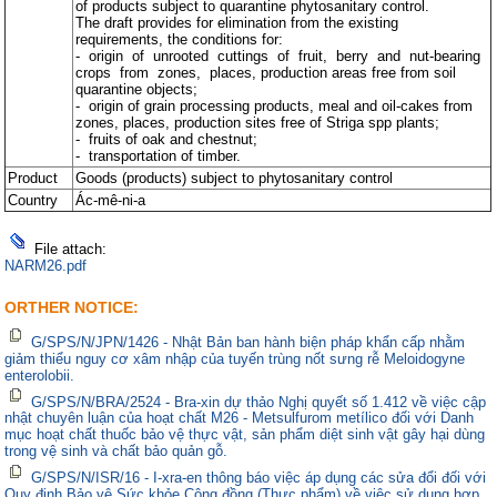
of products subject to quarantine phytosanitary control.
The draft provides for elimination from the existing
requirements, the conditions for:
- origin of unrooted cuttings of fruit, berry and nut-bearing
crops from zones, places, production areas free from soil
quarantine objects;
- origin of grain processing products, meal and oil-cakes from
zones, places, production sites free of Striga spp plants;
- fruits of oak and chestnut;
- transportation of timber.
Product
Goods (products) subject to phytosanitary control
Country
Ác-mê-ni-a
File attach:
NARM26.pdf
ORTHER NOTICE:
G/SPS/N/JPN/1426 - Nhật Bản ban hành biện pháp khẩn cấp nhằm
giảm thiểu nguy cơ xâm nhập của tuyến trùng nốt sưng rễ Meloidogyne
enterolobii.
G/SPS/N/BRA/2524 - Bra-xin dự thảo Nghị quyết số 1.412 về việc cập
nhật chuyên luận của hoạt chất M26 - Metsulfurom metílico đối với Danh
mục hoạt chất thuốc bảo vệ thực vật, sản phẩm diệt sinh vật gây hại dùng
trong vệ sinh và chất bảo quản gỗ.
G/SPS/N/ISR/16 - I-xra-en thông báo việc áp dụng các sửa đổi đối với
Quy định Bảo vệ Sức khỏe Cộng đồng (Thực phẩm) về việc sử dụng hợp