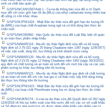
sinh và chất bảo quản gỗ.
G/SPS/N/CAN/1587/Add.1 - Ca-na-đa thông báo sửa đổi vị trí Danh
mục đối với mức giới hạn tối đa (MLs) của ethyl carbamate trong nhiều loại
đồ uống có cồn khác nhau.
G/SPS/N/JPN/1424 - Nhật Bản dự thảo sửa đổi giới hạn dư lượng tối
đa (MRL) của hoạt chất Acephate trong ngô và cỏ khô dùng làm thức ăn
chăn nuôi.
G/SPS/N/KOR/850 - Hàn Quốc dự thảo sửa đổi Luật Đặc biệt về quản
lý an toàn thực phẩm nhập khẩu.
G/SPS/N/MAR/119 - Ma-rốc dự thảo Nghị định sửa đổi và bổ sung
Nghị định số 2-75-321 ngày 25 tháng Chaabane năm 1397 (ngày 12/8/1977)
về việc sản xuất, tàng trữ, lưu thông và kinh doanh rượu vang.
G/SPS/N/MAR/120 - Ma-rốc dự thảo Nghị định sửa đổi và bổ sung
Nghị định số 2-21-01 ngày 12 tháng Chaabane năm 1442 (ngày 26/3/2021)
quy định về chất lượng và an toàn vệ sinh đối với mứt trái cây và các sản
phẩm tương tự khác lưu thông trên thị trường.
G/SPS/N/MAR/121 - Ma-rốc dự thảo Nghị định quy định về chất lượng
và an toàn vệ sinh đối với các loại gia vị và thảo mộc sấy khô dùng trong
ẩm thực lưu thông trên thị trường.
G/SPS/N/JPN/1423 - Nhật Bản dự thảo sửa đổi giới hạn dư lượng tối
đa (MRL) của hoạt chất Phenthoate trong lúa mì dùng làm thức ăn chăn
nuôi.
G/SPS/N/UKR/274 - U-crai-na dự thảo sửa đổi Quyết định số 262 ngày
11/6/2018 về thủ tục kiểm soát của nhà nước đối với các cơ sở xuất khẩu
và Sổ đăng ký nhà nước/cơ sở được phép nhập khẩu sản phẩm vào U-