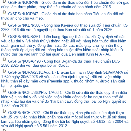
G/SPS/N/JOR/46 - Gioóc-đa-ni dự thảo sửa đổi Tiêu chuẩn đối với gạo
dùng làm thực phẩm, thay thế tiêu chuẩn đã ban hành năm 2015
G/SPS/N/JOR/47 - Gioóc-đa-ni dự thảo ban hành Tiêu chuẩn đối với
thức ăn cho chó và mèo.
G/SPS/N/KEN/380 - Cộng hòa Kê-ni-a dự thảo sửa đổi Tiêu chuẩn KS
2263:2016 đối với lá nguyệt quế theo Bản sửa đổi số 1 năm 2026.
G/SPS/N/RUS/361 - Liên bang Nga dự thảo sửa đổi Quy định về các
yêu cầu thú y (vệ sinh thú y) thống nhất đối với hàng hóa thuộc diện kiểm
soát, giám sát thú y; đồng thời sửa đổi các mẫu giấy chứng nhận thú y
thống nhất áp dụng đối với hàng hóa thuộc diện kiểm soát nhập khẩu từ
nước thứ ba vào lãnh thổ hải quan của Liên minh Kinh tế Á - Âu.
G/SPS/N/UGA/493 - Cộng hòa U-gan-đa dự thảo Tiêu chuẩn DUS
2590:2026 đối với dầu quả bơ ăn được.
G/SPS/N/BRA/2318/Add.1 - Bra-xin ban hành Quy định SDA/MAPA số
1.640 ngày 30/6/2026 về yêu cầu kiểm dịch thực vật đối với việc nhập
khẩu thân rễ cây mẫu đơn (Paeonia spp.), thuộc Nhóm 4, được sản xuất
tại mọi quốc gia.
G/SPS/N/CHL/863/Rev.1/Add.1 - Chi-lê sửa đổi dự thảo quy định điều
kiện vệ sinh thú y đối với việc nhập khẩu động vật họ ngựa theo chế độ
nhập khẩu lâu dài và chế độ “hai bán cầu”, đồng thời bãi bỏ Nghị quyết số
1.582 năm 2019.
G/SPS/N/CHL/892 - Chi-lê dự thảo quy định yêu cầu kiểm dịch thực
vật đối với việc nhập khẩu phấn hoa của một số loài thực vật để sử dụng
làm vật liệu nhân giống; đồng thời bãi bỏ Nghị quyết số 4.912 năm 2004 và
sửa đổi Nghị quyết số 5.561 năm 2012.