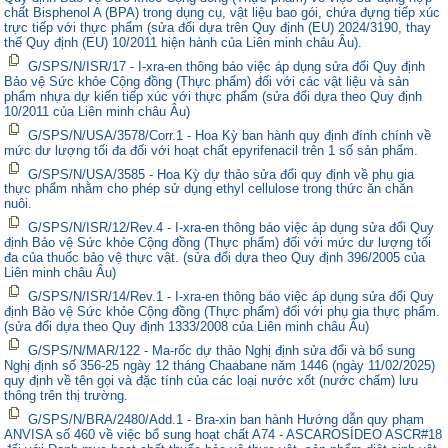
chất Bisphenol A (BPA) trong dụng cụ, vật liệu bao gói, chứa đựng tiếp xúc
trực tiếp với thực phẩm (sửa đổi dựa trên Quy định (EU) 2024/3190, thay
thế Quy định (EU) 10/2011 hiện hành của Liên minh châu Âu).
G/SPS/N/ISR/17 - I-xra-en thông báo việc áp dụng sửa đổi Quy định
Bảo vệ Sức khỏe Cộng đồng (Thực phẩm) đối với các vật liệu và sản
phẩm nhựa dự kiến tiếp xúc với thực phẩm (sửa đổi dựa theo Quy định
10/2011 của Liên minh châu Âu)
G/SPS/N/USA/3578/Corr.1 - Hoa Kỳ ban hành quy định đính chính về
mức dư lượng tối đa đối với hoạt chất epyrifenacil trên 1 số sản phẩm.
G/SPS/N/USA/3585 - Hoa Kỳ dự thảo sửa đổi quy định về phụ gia
thực phẩm nhằm cho phép sử dụng ethyl cellulose trong thức ăn chăn
nuôi.
G/SPS/N/ISR/12/Rev.4 - I-xra-en thông báo việc áp dụng sửa đổi Quy
định Bảo vệ Sức khỏe Cộng đồng (Thực phẩm) đối với mức dư lượng tối
đa của thuốc bảo vệ thực vật. (sửa đổi dựa theo Quy định 396/2005 của
Liên minh châu Âu)
G/SPS/N/ISR/14/Rev.1 - I-xra-en thông báo việc áp dụng sửa đổi Quy
định Bảo vệ Sức khỏe Cộng đồng (Thực phẩm) đối với phụ gia thực phẩm.
(sửa đổi dựa theo Quy định 1333/2008 của Liên minh châu Âu)
G/SPS/N/MAR/122 - Ma-rốc dự thảo Nghị định sửa đổi và bổ sung
Nghị định số 356-25 ngày 12 tháng Chaabane năm 1446 (ngày 11/02/2025)
quy định về tên gọi và đặc tính của các loại nước xốt (nước chấm) lưu
thông trên thị trường.
G/SPS/N/BRA/2480/Add.1 - Bra-xin ban hành Hướng dẫn quy phạm
ANVISA số 460 về việc bổ sung hoạt chất A74 - ASCAROSÍDEO ASCR#18