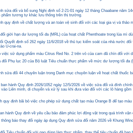
h sửa đổi và bổ sung Nghị định số 2-21-01 ngày 12 tháng Chaabane năm 144
n phẩm tương tự khác lưu thông trên thị trường.
quy định về chất lượng và an toàn vệ sinh đối với các loại gia vị và thảo 
i giới hạn dư lượng tối đa (MRL) của hoạt chất Phenthoate trong lúa mì dù
i Quyết định số 262 ngày 11/6/2018 về thủ tục kiểm soát của nhà nước đối
o U-crai-na.
việc sử dụng phẩm màu Citrus Red No. 2 trên vỏ của cam đã chín đối với d
 đổi Phụ lục 20 của Bộ luật Tiêu chuẩn thực phẩm về mức dư lượng tối đa (
h sửa đổi 44 chuyên luận trong Danh mục chuyên luận về hoạt chất thuốc bả
ban hành Quy định 2026/1052 ngày 12/5/2026 về việc sửa đổi và đính chính
 vào Liên minh, di chuyển và xử lý sau khi đưa vào đối với các lô hàng gồm 
quy định bãi bỏ việc cho phép sử dụng chất tạo màu Orange B để tạo màu c
n hành Quy định về yêu cầu bảo đảm phúc lợi động vật trong quá trình vận c
hông báo thay đổi ngày áp dụng Quy định sửa đổi năm 2026 về Khung Winds
ổi Tiêu chuẩn đối với gạo dùng làm thực phẩm, thay thế tiêu chuẩn đã ban