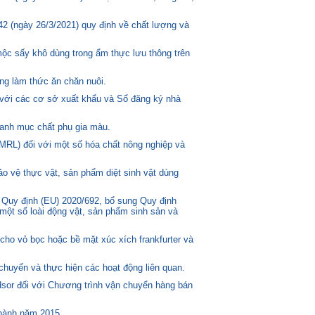
2 (ngày 26/3/2021) quy định về chất lượng và
mộc sấy khô dùng trong ẩm thực lưu thông trên
ng làm thức ăn chăn nuôi.
 với các cơ sở xuất khẩu và Sổ đăng ký nhà
anh mục chất phụ gia màu.
MRL) đối với một số hóa chất nông nghiệp và
o vệ thực vật, sản phẩm diệt sinh vật dùng
 Quy định (EU) 2020/692, bổ sung Quy định
một số loài động vật, sản phẩm sinh sản và
ho vỏ bọc hoặc bề mặt xúc xích frankfurter và
huyển và thực hiện các hoạt động liên quan.
or đối với Chương trình vận chuyển hàng bán
 hành năm 2015