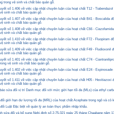
ng trong vệ sinh và chất bảo quản gỗ.
yết số 1.406 về việc cập nhật chuyên luận của hoạt chất T12 - Tiabendazol
 vệ sinh và chất bảo quản gỗ.
yết số 1.407 về việc cập nhật chuyên luận của hoạt chất B41 - Boscalida đ
 vệ sinh và chất bảo quản gỗ.
yết số 1.408 về việc cập nhật chuyên luận của hoạt chất C66 - Ciazofamida
 vệ sinh và chất bảo quản gỗ.
yết số 1.410 về việc cập nhật chuyên luận của hoạt chất F72 - Fluopiram đ
 vệ sinh và chất bảo quản gỗ.
yết số 1.409 về việc cập nhật chuyên luận của hoạt chất F49 - Fludioxonil 
 vệ sinh và chất bảo quản gỗ.
ết số 1.401 về việc cập nhật chuyên luận của hoạt chất C74 - Ciantranilipr
trong vệ sinh và chất bảo quản gỗ.
yết số 1.402 về việc cập nhật chuyên luận của hoạt chất E24 - Espinosade 
 vệ sinh và chất bảo quản gỗ.
yết số 1.411 về việc cập nhật chuyên luận của hoạt chất H05 - Hexitiazoxi 
 vệ sinh và chất bảo quản gỗ.
o sửa đổi vị trí Danh mục đối với mức giới hạn tối đa (MLs) của ethyl carb
i giới hạn dư lượng tối đa (MRL) của hoạt chất Acephate trong ngô và cỏ k
i Luật Đặc biệt về quản lý an toàn thực phẩm nhập khẩu.
 sửa đổi và bổ sung Nghị định số 2-75-321 ngày 25 tháng Chaabane năm 1397