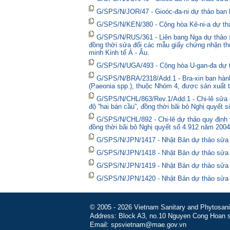
G/SPS/N/JOR/47 - Gioóc-đa-ni dự thảo ban 
G/SPS/N/KEN/380 - Cộng hòa Kê-ni-a dự thả
G/SPS/N/RUS/361 - Liên bang Nga dự thảo sửa
đồng thời sửa đổi các mẫu giấy chứng nhận thú
minh Kinh tế Á - Âu.
G/SPS/N/UGA/493 - Cộng hòa U-gan-đa dự t
G/SPS/N/BRA/2318/Add.1 - Bra-xin ban hành
(Paeonia spp.), thuộc Nhóm 4, được sản xuất t
G/SPS/N/CHL/863/Rev.1/Add.1 - Chi-lê sửa đổ
độ “hai bán cầu”, đồng thời bãi bỏ Nghị quyết 
G/SPS/N/CHL/892 - Chi-lê dự thảo quy định y
đồng thời bãi bỏ Nghị quyết số 4.912 năm 2004
G/SPS/N/JPN/1417 - Nhật Bản dự thảo sửa đổ
G/SPS/N/JPN/1418 - Nhật Bản dự thảo sửa đổ
G/SPS/N/JPN/1419 - Nhật Bản dự thảo sửa đổi
G/SPS/N/JPN/1420 - Nhật Bản dự thảo sửa đổ
© 2005 - 2026 Vietnam Sanitary and Phytosanita
Address: Block A3, no.10 Nguyen Cong Hoan st
Email: spsvietnam@mae.gov.vn