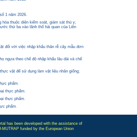
 số 1 năm 2026.
 hóa thuộc diện kiểm soát, giám sát thú y;
ước thứ ba vào lãnh thổ hải quan của Liên
t đối với việc nhập khẩu thân rễ cây mẫu đơn
 họ ngựa theo chế độ nhập khẩu lâu dài và chế
thực vật để sử dụng làm vật liệu nhân giống;
thực phẩm.
oại thực phẩm.
oại thực phẩm.
thực phẩm.
tal has been developed with the assistance of
-MUTRAP funded by the European Union