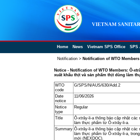
VIETNAM SANITAR
Home
News
Vietnam SPS Office
SPS 
Notification
>
Notification of WTO Members
Notice - Notification of WTO Members: Ô-xt
xuất khẩu thịt và sản phẩm thịt dùng làm thự
WTO
G/SPS/N/AUS/630/Add.2
code
Date
11/06/2026
notice
Notice
Regular
type
Title
Ô-xtrây-li-a thông báo cập nhật các
làm thực phẩm từ Ô-xtrây-li-a.
Summary
Ô-xtrây-li-a thông báo cập nhật các
làm thực phẩm từ Ô-xtrây-li-a, tro
mới (NEXDOC).