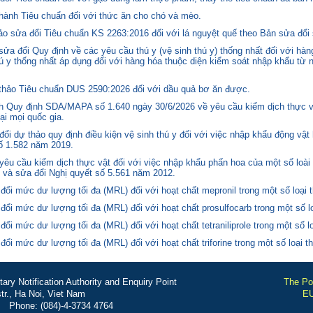
hành Tiêu chuẩn đối với thức ăn cho chó và mèo.
o sửa đổi Tiêu chuẩn KS 2263:2016 đối với lá nguyệt quế theo Bản sửa đổi
 đổi Quy định về các yêu cầu thú y (vệ sinh thú y) thống nhất đối với hàng
 y thống nhất áp dụng đối với hàng hóa thuộc diện kiểm soát nhập khẩu từ n
hảo Tiêu chuẩn DUS 2590:2026 đối với dầu quả bơ ăn được.
 Quy định SDA/MAPA số 1.640 ngày 30/6/2026 về yêu cầu kiểm dịch thực vậ
ại mọi quốc gia.
i dự thảo quy định điều kiện vệ sinh thú y đối với việc nhập khẩu động vật
số 1.582 năm 2019.
êu cầu kiểm dịch thực vật đối với việc nhập khẩu phấn hoa của một số loài 
 và sửa đổi Nghị quyết số 5.561 năm 2012.
i mức dư lượng tối đa (MRL) đối với hoạt chất mepronil trong một số loại 
i mức dư lượng tối đa (MRL) đối với hoạt chất prosulfocarb trong một số l
 mức dư lượng tối đa (MRL) đối với hoạt chất tetraniliprole trong một số l
i mức dư lượng tối đa (MRL) đối với hoạt chất triforine trong một số loại 
ry Notification Authority and Enquiry Point
The Por
r., Ha Noi, Viet Nam
EU
Phone: (084)-4-3734 4764