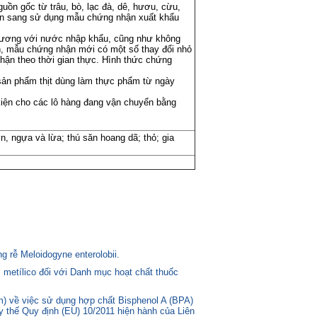
uồn gốc từ trâu, bò, lạc đà, dê, hươu, cừu,
yển sang sử dụng mẫu chứng nhận xuất khẩu
 phương với nước nhập khẩu, cũng như không
ên, mẫu chứng nhận mới có một số thay đổi nhỏ
 nhận theo thời gian thực. Hình thức chứng
sản phẩm thịt dùng làm thực phẩm từ ngày
ện cho các lô hàng đang vận chuyển bằng
n, ngựa và lừa; thú săn hoang dã; thỏ; gia
 rễ Meloidogyne enterolobii.
 metílico đối với Danh mục hoạt chất thuốc
) về việc sử dụng hợp chất Bisphenol A (BPA)
ay thế Quy định (EU) 10/2011 hiện hành của Liên