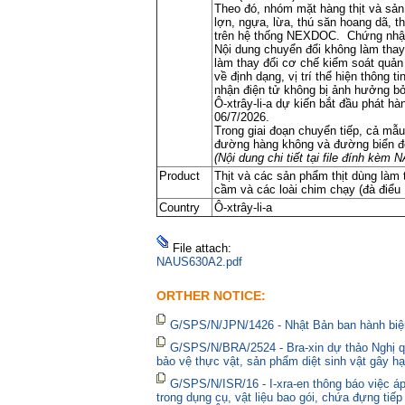
Theo đó, nhóm mặt hàng thịt và sản 
lợn, ngựa, lừa, thú săn hoang dã, 
trên hệ thống NEXDOC. Chứng nhận 
Nội dung chuyển đổi không làm thay
làm thay đổi cơ chế kiểm soát quản
về định dạng, vị trí thể hiện thông
nhận điện tử không bị ảnh hưởng bởi
Ô-xtrây-li-a dự kiến bắt đầu phát 
06/7/2026.
Trong giai đoạn chuyển tiếp, cả m
đường hàng không và đường biển đ
(Nội dung chi tiết tại file đính kè
Product
Thịt và các sản phẩm thịt dùng làm 
cầm và các loài chim chạy (đà điểu
Country
Ô-xtrây-li-a
File attach:
NAUS630A2.pdf
ORTHER NOTICE:
G/SPS/N/JPN/1426 - Nhật Bản ban hành biện
G/SPS/N/BRA/2524 - Bra-xin dự thảo Nghị qu
bảo vệ thực vật, sản phẩm diệt sinh vật gây hạ
G/SPS/N/ISR/16 - I-xra-en thông báo việc 
trong dụng cụ, vật liệu bao gói, chứa đựng tiế