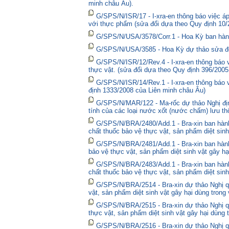
minh châu Âu).
G/SPS/N/ISR/17 - I-xra-en thông báo việc á
với thực phẩm (sửa đổi dựa theo Quy định 10/
G/SPS/N/USA/3578/Corr.1 - Hoa Kỳ ban hành 
G/SPS/N/USA/3585 - Hoa Kỳ dự thảo sửa đổi 
G/SPS/N/ISR/12/Rev.4 - I-xra-en thông báo
thực vật. (sửa đổi dựa theo Quy định 396/2005
G/SPS/N/ISR/14/Rev.1 - I-xra-en thông báo
định 1333/2008 của Liên minh châu Âu)
G/SPS/N/MAR/122 - Ma-rốc dự thảo Nghị định
tính của các loại nước xốt (nước chấm) lưu thô
G/SPS/N/BRA/2480/Add.1 - Bra-xin ban hà
chất thuốc bảo vệ thực vật, sản phẩm diệt sinh
G/SPS/N/BRA/2481/Add.1 - Bra-xin ban hành
bảo vệ thực vật, sản phẩm diệt sinh vật gây hạ
G/SPS/N/BRA/2483/Add.1 - Bra-xin ban hành
chất thuốc bảo vệ thực vật, sản phẩm diệt sinh
G/SPS/N/BRA/2514 - Bra-xin dự thảo Nghị qu
vật, sản phẩm diệt sinh vật gây hại dùng trong
G/SPS/N/BRA/2515 - Bra-xin dự thảo Nghị qu
thực vật, sản phẩm diệt sinh vật gây hại dùng 
G/SPS/N/BRA/2516 - Bra-xin dự thảo Nghị qu