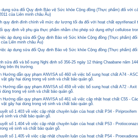
p dụng sửa đổi Quy định Bảo vệ Sức khỏe Cộng đồng (Thực phẩm) đối với cá
2011 của Liên minh châu Âu)
quy định đính chính về mức dư lượng tối đa đối với hoạt chất epyrifenacil 
quy định về phụ gia thực phẩm nhằm cho phép sử dụng ethyl cellulose tron
 việc áp dụng sửa đổi Quy định Bảo vệ Sức khỏe Cộng đồng (Thực phẩm) đối
 của Liên minh châu Âu)
 việc áp dụng sửa đổi Quy định Bảo vệ Sức khỏe Cộng đồng (Thực phẩm) đối
 sửa đổi và bổ sung Nghị định số 356-25 ngày 12 tháng Chaabane năm 1446 
ng trên thị trường.
nh Hướng dẫn quy phạm ANVISA số 460 về việc bổ sung hoạt chất A74 - 
 vật gây hại dùng trong vệ sinh và chất bảo quản gỗ.
 Hướng dẫn quy phạm ANVISA số 459 về việc bổ sung hoạt chất A72 - Axit 
i dùng trong vệ sinh và chất bảo quản gỗ.
 Hướng dẫn quy phạm ANVISA số 461 về việc cập nhật hoạt chất C55 - Các
 vật gây hại dùng trong vệ sinh và chất bảo quản gỗ.
yết số 1.403 về việc cập nhật chuyên luận của hoạt chất P34 - Piriproxifem
 vệ sinh và chất bảo quản gỗ.
yết số 1.404 về việc cập nhật chuyên luận của hoạt chất P53 - Protioconazo
trong vệ sinh và chất bảo quản gỗ.
yết số 1.405 về việc cập nhật chuyên luận của hoạt chất P54 - Proexadiona