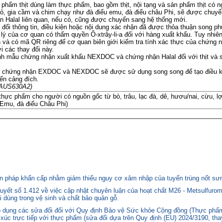
phẩm thịt dùng làm thực phẩm, bao gồm thịt, nội tạng và sản phẩm thịt có ng
thỏ, gia cầm và chim chạy như đà điểu emu, đà điểu châu Phi, sẽ được chu
Halal liên quan, nếu có, cũng được chuyển sang hệ thống mới.
 đổi thông tin, điều kiện hoặc nội dung xác nhận đã được thỏa thuận song
 lý của cơ quan có thẩm quyền Ô-xtrây-li-a đối với hàng xuất khẩu. Tuy nhi
 tin và có mã QR riêng để cơ quan biên giới kiểm tra tính xác thực của chứng
 các thay đổi này.
hành mẫu chứng nhận xuất khẩu NEXDOC và chứng nhận Halal đối với thịt và 
ẫu chứng nhận EXDOC và NEXDOC sẽ được sử dụng song song để tạo điều ki
ến cảng đích.
m NAUS630A2
)
thực phẩm cho người có nguồn gốc từ bò, trâu, lạc đà, dê, hươu/nai, cừu, lợ
 Emu, đà điểu Châu Phi)
 pháp khẩn cấp nhằm giảm thiểu nguy cơ xâm nhập của tuyến trùng nốt sưng
yết số 1.412 về việc cập nhật chuyên luận của hoạt chất M26 - Metsulfurom
i dùng trong vệ sinh và chất bảo quản gỗ.
áp dụng các sửa đổi đối với Quy định Bảo vệ Sức khỏe Cộng đồng (Thực phẩm
p xúc trực tiếp với thực phẩm (sửa đổi dựa trên Quy định (EU) 2024/3190, th