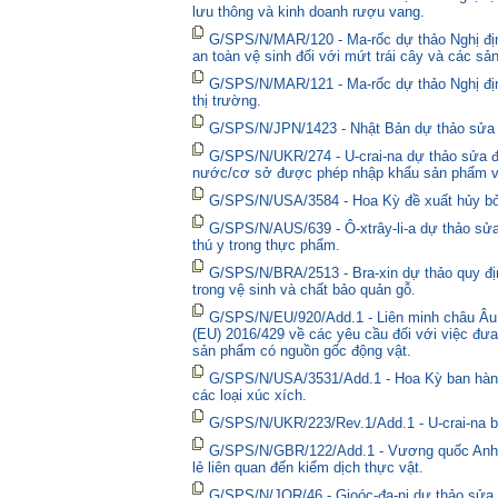
lưu thông và kinh doanh rượu vang.
G/SPS/N/MAR/120 - Ma-rốc dự thảo Nghị địn
an toàn vệ sinh đối với mứt trái cây và các sả
G/SPS/N/MAR/121 - Ma-rốc dự thảo Nghị định 
thị trường.
G/SPS/N/JPN/1423 - Nhật Bản dự thảo sửa đổ
G/SPS/N/UKR/274 - U-crai-na dự thảo sửa đổ
nước/cơ sở được phép nhập khẩu sản phẩm và
G/SPS/N/USA/3584 - Hoa Kỳ đề xuất hủy bỏ 
G/SPS/N/AUS/639 - Ô-xtrây-li-a dự thảo sửa
thú y trong thực phẩm.
G/SPS/N/BRA/2513 - Bra-xin dự thảo quy địn
trong vệ sinh và chất bảo quản gỗ.
G/SPS/N/EU/920/Add.1 - Liên minh châu Âu 
(EU) 2016/429 về các yêu cầu đối với việc đưa
sản phẩm có nguồn gốc động vật.
G/SPS/N/USA/3531/Add.1 - Hoa Kỳ ban hành 
các loại xúc xích.
G/SPS/N/UKR/223/Rev.1/Add.1 - U-crai-na ba
G/SPS/N/GBR/122/Add.1 - Vương quốc Anh t
lẻ liên quan đến kiểm dịch thực vật.
G/SPS/N/JOR/46 - Gioóc-đa-ni dự thảo sửa đ