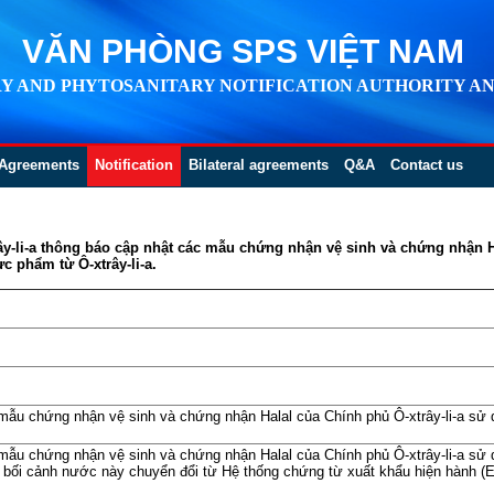
VĂN PHÒNG SPS VIỆT NAM
Y AND PHYTOSANITARY NOTIFICATION AUTHORITY AN
Agreements
Notification
Bilateral agreements
Q&A
Contact us
rây-li-a thông báo cập nhật các mẫu chứng nhận vệ sinh và chứng nhận H
c phẩm từ Ô-xtrây-li-a.
 mẫu chứng nhận vệ sinh và chứng nhận Halal của Chính phủ Ô-xtrây-li-a sử 
 mẫu chứng nhận vệ sinh và chứng nhận Halal của Chính phủ Ô-xtrây-li-a sử 
ng bối cảnh nước này chuyển đổi từ Hệ thống chứng từ xuất khẩu hiện hành