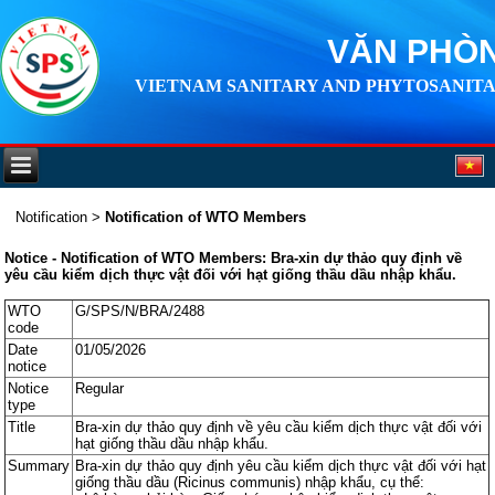
VĂN PHÒN
VIETNAM SANITARY AND PHYTOSANITA
Notification
>
Notification of WTO Members
Notice - Notification of WTO Members: Bra-xin dự thảo quy định về
yêu cầu kiểm dịch thực vật đối với hạt giống thầu dầu nhập khẩu.
WTO
G/SPS/N/BRA/2488
code
Date
01/05/2026
notice
Notice
Regular
type
Title
Bra-xin dự thảo quy định về yêu cầu kiểm dịch thực vật đối với
hạt giống thầu dầu nhập khẩu.
Summary
Bra-xin dự thảo quy định yêu cầu kiểm dịch thực vật đối với hạt
giống thầu dầu (Ricinus communis) nhập khẩu, cụ thể: