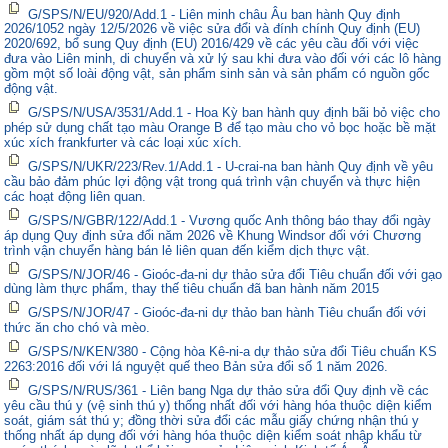
G/SPS/N/EU/920/Add.1 - Liên minh châu Âu ban hành Quy định
2026/1052 ngày 12/5/2026 về việc sửa đổi và đính chính Quy định (EU)
2020/692, bổ sung Quy định (EU) 2016/429 về các yêu cầu đối với việc
đưa vào Liên minh, di chuyển và xử lý sau khi đưa vào đối với các lô hàng
gồm một số loài động vật, sản phẩm sinh sản và sản phẩm có nguồn gốc
động vật.
G/SPS/N/USA/3531/Add.1 - Hoa Kỳ ban hành quy định bãi bỏ việc cho
phép sử dụng chất tạo màu Orange B để tạo màu cho vỏ bọc hoặc bề mặt
xúc xích frankfurter và các loại xúc xích.
G/SPS/N/UKR/223/Rev.1/Add.1 - U-crai-na ban hành Quy định về yêu
cầu bảo đảm phúc lợi động vật trong quá trình vận chuyển và thực hiện
các hoạt động liên quan.
G/SPS/N/GBR/122/Add.1 - Vương quốc Anh thông báo thay đổi ngày
áp dụng Quy định sửa đổi năm 2026 về Khung Windsor đối với Chương
trình vận chuyển hàng bán lẻ liên quan đến kiểm dịch thực vật.
G/SPS/N/JOR/46 - Gioóc-đa-ni dự thảo sửa đổi Tiêu chuẩn đối với gạo
dùng làm thực phẩm, thay thế tiêu chuẩn đã ban hành năm 2015
G/SPS/N/JOR/47 - Gioóc-đa-ni dự thảo ban hành Tiêu chuẩn đối với
thức ăn cho chó và mèo.
G/SPS/N/KEN/380 - Cộng hòa Kê-ni-a dự thảo sửa đổi Tiêu chuẩn KS
2263:2016 đối với lá nguyệt quế theo Bản sửa đổi số 1 năm 2026.
G/SPS/N/RUS/361 - Liên bang Nga dự thảo sửa đổi Quy định về các
yêu cầu thú y (vệ sinh thú y) thống nhất đối với hàng hóa thuộc diện kiểm
soát, giám sát thú y; đồng thời sửa đổi các mẫu giấy chứng nhận thú y
thống nhất áp dụng đối với hàng hóa thuộc diện kiểm soát nhập khẩu từ