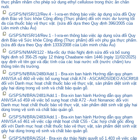
thực phẩm nhằm cho phép sử dụng ethyl cellulose trong thức ăn chăn
nuôi.
G/SPS/N/ISR/12/Rev.4 - I-xra-en thông báo việc áp dụng sửa đổi Quy
định Bảo vệ Sức khỏe Cộng đồng (Thực phẩm) đối với mức dư lượng tối
đa của thuốc bảo vệ thực vật. (sửa đổi dựa theo Quy định 396/2005 của
Liên minh châu Âu)
G/SPS/N/ISR/14/Rev.1 - I-xra-en thông báo việc áp dụng sửa đổi Quy
định Bảo vệ Sức khỏe Cộng đồng (Thực phẩm) đối với phụ gia thực phẩm.
(sửa đổi dựa theo Quy định 1333/2008 của Liên minh châu Âu)
G/SPS/N/MAR/122 - Ma-rốc dự thảo Nghị định sửa đổi và bổ sung
Nghị định số 356-25 ngày 12 tháng Chaabane năm 1446 (ngày 11/02/2025)
quy định về tên gọi và đặc tính của các loại nước xốt (nước chấm) lưu
thông trên thị trường.
G/SPS/N/BRA/2480/Add.1 - Bra-xin ban hành Hướng dẫn quy phạm
ANVISA số 460 về việc bổ sung hoạt chất A74 - ASCAROSÍDEO ASCR#18
đối với Danh mục hoạt chất thuốc bảo vệ thực vật, sản phẩm diệt sinh vật
gây hại dùng trong vệ sinh và chất bảo quản gỗ.
G/SPS/N/BRA/2481/Add.1 - Bra-xin ban hành Hướng dẫn quy phạm
ANVISA số 459 về việc bổ sung hoạt chất A72 - Axit Nonanoic đối với
Danh mục hoạt chất thuốc bảo vệ thực vật, sản phẩm diệt sinh vật gây hại
dùng trong vệ sinh và chất bảo quản gỗ.
G/SPS/N/BRA/2483/Add.1 - Bra-xin ban hành Hướng dẫn quy phạm
ANVISA số 461 về việc cập nhật hoạt chất C55 - Các hợp chất gốc đồng
đối với Danh mục hoạt chất thuốc bảo vệ thực vật, sản phẩm diệt sinh vật
gây hại dùng trong vệ sinh và chất bảo quản gỗ.
G/SPS/N/BRA/2514 - Bra-xin dự thảo Nghị quyết số 1.403 về việc cập