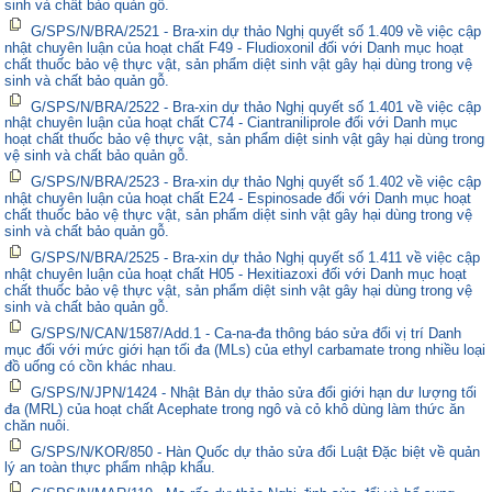
sinh và chất bảo quản gỗ.
G/SPS/N/BRA/2521 - Bra-xin dự thảo Nghị quyết số 1.409 về việc cập
nhật chuyên luận của hoạt chất F49 - Fludioxonil đối với Danh mục hoạt
chất thuốc bảo vệ thực vật, sản phẩm diệt sinh vật gây hại dùng trong vệ
sinh và chất bảo quản gỗ.
G/SPS/N/BRA/2522 - Bra-xin dự thảo Nghị quyết số 1.401 về việc cập
nhật chuyên luận của hoạt chất C74 - Ciantraniliprole đối với Danh mục
hoạt chất thuốc bảo vệ thực vật, sản phẩm diệt sinh vật gây hại dùng trong
vệ sinh và chất bảo quản gỗ.
G/SPS/N/BRA/2523 - Bra-xin dự thảo Nghị quyết số 1.402 về việc cập
nhật chuyên luận của hoạt chất E24 - Espinosade đối với Danh mục hoạt
chất thuốc bảo vệ thực vật, sản phẩm diệt sinh vật gây hại dùng trong vệ
sinh và chất bảo quản gỗ.
G/SPS/N/BRA/2525 - Bra-xin dự thảo Nghị quyết số 1.411 về việc cập
nhật chuyên luận của hoạt chất H05 - Hexitiazoxi đối với Danh mục hoạt
chất thuốc bảo vệ thực vật, sản phẩm diệt sinh vật gây hại dùng trong vệ
sinh và chất bảo quản gỗ.
G/SPS/N/CAN/1587/Add.1 - Ca-na-đa thông báo sửa đổi vị trí Danh
mục đối với mức giới hạn tối đa (MLs) của ethyl carbamate trong nhiều loại
đồ uống có cồn khác nhau.
G/SPS/N/JPN/1424 - Nhật Bản dự thảo sửa đổi giới hạn dư lượng tối
đa (MRL) của hoạt chất Acephate trong ngô và cỏ khô dùng làm thức ăn
chăn nuôi.
G/SPS/N/KOR/850 - Hàn Quốc dự thảo sửa đổi Luật Đặc biệt về quản
lý an toàn thực phẩm nhập khẩu.