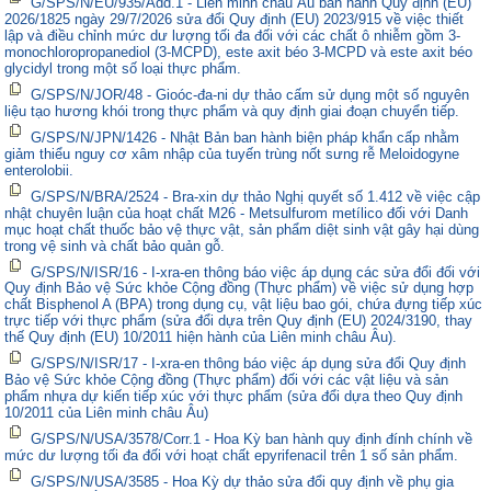
G/SPS/N/EU/935/Add.1 - Liên minh châu Âu ban hành Quy định (EU)
2026/1825 ngày 29/7/2026 sửa đổi Quy định (EU) 2023/915 về việc thiết
lập và điều chỉnh mức dư lượng tối đa đối với các chất ô nhiễm gồm 3-
monochloropropanediol (3-MCPD), este axit béo 3-MCPD và este axit béo
glycidyl trong một số loại thực phẩm.
G/SPS/N/JOR/48 - Gioóc-đa-ni dự thảo cấm sử dụng một số nguyên
liệu tạo hương khói trong thực phẩm và quy định giai đoạn chuyển tiếp.
G/SPS/N/JPN/1426 - Nhật Bản ban hành biện pháp khẩn cấp nhằm
giảm thiểu nguy cơ xâm nhập của tuyến trùng nốt sưng rễ Meloidogyne
enterolobii.
G/SPS/N/BRA/2524 - Bra-xin dự thảo Nghị quyết số 1.412 về việc cập
nhật chuyên luận của hoạt chất M26 - Metsulfurom metílico đối với Danh
mục hoạt chất thuốc bảo vệ thực vật, sản phẩm diệt sinh vật gây hại dùng
trong vệ sinh và chất bảo quản gỗ.
G/SPS/N/ISR/16 - I-xra-en thông báo việc áp dụng các sửa đổi đối với
Quy định Bảo vệ Sức khỏe Cộng đồng (Thực phẩm) về việc sử dụng hợp
chất Bisphenol A (BPA) trong dụng cụ, vật liệu bao gói, chứa đựng tiếp xúc
trực tiếp với thực phẩm (sửa đổi dựa trên Quy định (EU) 2024/3190, thay
thế Quy định (EU) 10/2011 hiện hành của Liên minh châu Âu).
G/SPS/N/ISR/17 - I-xra-en thông báo việc áp dụng sửa đổi Quy định
Bảo vệ Sức khỏe Cộng đồng (Thực phẩm) đối với các vật liệu và sản
phẩm nhựa dự kiến tiếp xúc với thực phẩm (sửa đổi dựa theo Quy định
10/2011 của Liên minh châu Âu)
G/SPS/N/USA/3578/Corr.1 - Hoa Kỳ ban hành quy định đính chính về
mức dư lượng tối đa đối với hoạt chất epyrifenacil trên 1 số sản phẩm.
G/SPS/N/USA/3585 - Hoa Kỳ dự thảo sửa đổi quy định về phụ gia