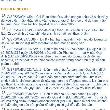
ORTHER NOTICE:
G/SPS/N/CHL/894 - Chi-lê dự thảo Quy định các yêu cầu vệ sinh thú y
đối với việc nhập khẩu động vật họ ngựa vào Chile theo chế độ tạm nhập
tái xuất, đồng thời bãi bỏ Quyết định số 2.492/2019.
G/SPS/N/JOR/49 - Gioóc-đa-ni dự thảo Tiêu chuẩn DJS 2013-2:2026
(Lần 2) quy định về các chỉ tiêu vi sinh vật đối với thực phẩm.
G/SPS/N/USA/3586 - Hoa Kỳ ban hành quy định về mức dư lượng tối
đa đối với thuốc diệt nấm isofetamid trên một số nông sản.
G/SPS/N/EU/916/Add.1 - Liên minh châu Âu ban hành Quy định (EU)
số 2026/1314 ngày 15/6/2026, sửa đổi các Phụ lục II, III và V của Quy
định (EC) số 396/2005 về việc điều chỉnh mức dư lượng tối đa đối với
benomyl, carbendazim và thiophanate-methyl trong hoặc trên một số sản
phẩm cụ thể.
G/SPS/N/EU/921/Add.1 - Liên minh châu Âu ban hành Quy định (EU)
2026/1712 ngày 20/7/2026 về việc sửa đổi và đính chính Quy định (EU)
2020/1097 đối với các điều kiện cấp phép cho chiết xuất giàu lutein và
chiết xuất lutein/zeaxanthin từ cây cúc vạn thọ (Tagetes erecta L.) làm phụ
gia thức ăn chăn nuôi cho gia cầm vỗ béo và đẻ trứng, gia cầm ít phổ biến.
Đồng thời sửa đổi Quy định (EU) 2025/1928 đối với gà tây nuôi lấy thịt.
G/SPS/N/EU/934/Add.1 - Liên minh châu Âu ban hành Quy định
2026/1828 ngày 28/7/2026, sửa đổi Quy định (EU) 2023/915 về mức tối đa
đối với tổng delta-9-tetrahydrocannabinol (Δ9-THC) trong lá gai dầu để pha
chế đồ uống và các sản phẩm đồ uống từ lá gai dầu đã pha sẵn.