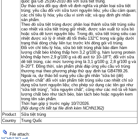
quốc gia GB 25190-2010 đối với sữa tiệt trùng.
Dự thảo sửa đổi quy định về định nghĩa và phân loại sữa tiệt
trùng; yêu cầu đối với sữa tươi nguyên liệu; yêu cầu cảm quan;
các chỉ tiêu lý hóa; yêu cầu vi sinh vật; và quy định ghi nhãn
sản phẩm.
Theo đó sữa tiệt trùng được phân loại thành sữa tiệt trùng siêu
cao nhiệt và sữa tiệt trùng giữ nhiệt, được sản xuất từ sữa bò
hoặc sữa dê tươi nguyên liệu. Trong đó, sữa tiệt trùng siêu cao
nhiệt được xử lý ở nhiệt độ tối thiểu 132°C trong vài giây dưới
trạng thái dòng chảy liên tục trước khi đóng gói vô trùng.
Đối với chỉ tiêu lý hóa, sữa bò tiệt trùng phải bảo đảm hàm
lượng chất béo không thấp hơn 3,2 g/100 g, hàm lượng protein
không thấp hơn 2,9 g/100 g và độ axit từ 10–18°T; đối với sữa
dê tiệt trùng, các mức tương ứng là 3,1 g/100 g; 2,8 g/100 g và
8–20°T. Đồng thời, sản phẩm phải đáp ứng yêu cầu vô trùng
thương mại theo phương pháp thử quy định tại GB4789.26.
Ngoài ra, dự thảo bổ sung yêu cầu ghi nhãn “sữa bò (dê)
nguyên chất” đối với sản phẩm tiệt trùng siêu cao nhiệt chỉ sử
dụng sữa tươi nguyên liệu; cho phép sử dụng các tên gọi như
“sữa tiệt trùng”, “sữa nguyên chất”, cũng như các mô tả về hàm
lượng chất béo như tách béo, bán tách béo hoặc nguyên kem
trong tên sản phẩm.
Thời hạn góp ý trước ngày 10/7/2026.
(Nội dung chi tiết tại file đính kèm NCHN1362)
Product
Sữa tiệt trùng
Country
Trung Quốc
File attach:
NCHN1362.pdf