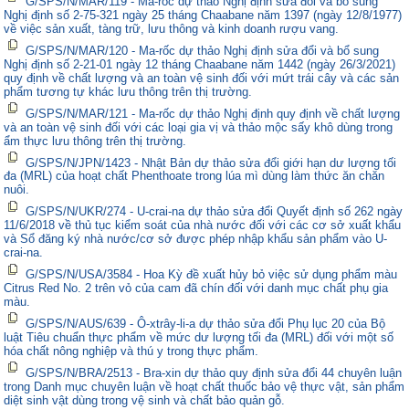
G/SPS/N/MAR/119 - Ma-rốc dự thảo Nghị định sửa đổi và bổ sung
Nghị định số 2-75-321 ngày 25 tháng Chaabane năm 1397 (ngày 12/8/1977)
về việc sản xuất, tàng trữ, lưu thông và kinh doanh rượu vang.
G/SPS/N/MAR/120 - Ma-rốc dự thảo Nghị định sửa đổi và bổ sung
Nghị định số 2-21-01 ngày 12 tháng Chaabane năm 1442 (ngày 26/3/2021)
quy định về chất lượng và an toàn vệ sinh đối với mứt trái cây và các sản
phẩm tương tự khác lưu thông trên thị trường.
G/SPS/N/MAR/121 - Ma-rốc dự thảo Nghị định quy định về chất lượng
và an toàn vệ sinh đối với các loại gia vị và thảo mộc sấy khô dùng trong
ẩm thực lưu thông trên thị trường.
G/SPS/N/JPN/1423 - Nhật Bản dự thảo sửa đổi giới hạn dư lượng tối
đa (MRL) của hoạt chất Phenthoate trong lúa mì dùng làm thức ăn chăn
nuôi.
G/SPS/N/UKR/274 - U-crai-na dự thảo sửa đổi Quyết định số 262 ngày
11/6/2018 về thủ tục kiểm soát của nhà nước đối với các cơ sở xuất khẩu
và Sổ đăng ký nhà nước/cơ sở được phép nhập khẩu sản phẩm vào U-
crai-na.
G/SPS/N/USA/3584 - Hoa Kỳ đề xuất hủy bỏ việc sử dụng phẩm màu
Citrus Red No. 2 trên vỏ của cam đã chín đối với danh mục chất phụ gia
màu.
G/SPS/N/AUS/639 - Ô-xtrây-li-a dự thảo sửa đổi Phụ lục 20 của Bộ
luật Tiêu chuẩn thực phẩm về mức dư lượng tối đa (MRL) đối với một số
hóa chất nông nghiệp và thú y trong thực phẩm.
G/SPS/N/BRA/2513 - Bra-xin dự thảo quy định sửa đổi 44 chuyên luận
trong Danh mục chuyên luận về hoạt chất thuốc bảo vệ thực vật, sản phẩm
diệt sinh vật dùng trong vệ sinh và chất bảo quản gỗ.