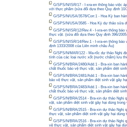
G/SPS/N/ISR/17 - I-xra-en thông báo việc á
với thực phẩm (sửa đổi dựa theo Quy định 10/
G/SPS/N/USA/3578/Corr.1 - Hoa Kỳ ban hành 
G/SPS/N/USA/3585 - Hoa Kỳ dự thảo sửa đổi 
G/SPS/N/ISR/12/Rev.4 - I-xra-en thông báo
thực vật. (sửa đổi dựa theo Quy định 396/2005
G/SPS/N/ISR/14/Rev.1 - I-xra-en thông báo
định 1333/2008 của Liên minh châu Âu)
G/SPS/N/MAR/122 - Ma-rốc dự thảo Nghị định
tính của các loại nước xốt (nước chấm) lưu thô
G/SPS/N/BRA/2480/Add.1 - Bra-xin ban hà
chất thuốc bảo vệ thực vật, sản phẩm diệt sinh
G/SPS/N/BRA/2481/Add.1 - Bra-xin ban hành
bảo vệ thực vật, sản phẩm diệt sinh vật gây hạ
G/SPS/N/BRA/2483/Add.1 - Bra-xin ban hành
chất thuốc bảo vệ thực vật, sản phẩm diệt sinh
G/SPS/N/BRA/2514 - Bra-xin dự thảo Nghị qu
vật, sản phẩm diệt sinh vật gây hại dùng trong
G/SPS/N/BRA/2515 - Bra-xin dự thảo Nghị qu
thực vật, sản phẩm diệt sinh vật gây hại dùng 
G/SPS/N/BRA/2516 - Bra-xin dự thảo Nghị qu
vệ thực vật, sản phẩm diệt sinh vật gây hại dù