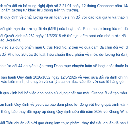
h sửa đổi và bổ sung Nghị định số 2-21-01 ngày 12 tháng Chaabane năm 144
n phẩm tương tự khác lưu thông trên thị trường.
quy định về chất lượng và an toàn vệ sinh đối với các loại gia vị và thảo 
i giới hạn dư lượng tối đa (MRL) của hoạt chất Phenthoate trong lúa mì dù
i Quyết định số 262 ngày 11/6/2018 về thủ tục kiểm soát của nhà nước đối
o U-crai-na.
việc sử dụng phẩm màu Citrus Red No. 2 trên vỏ của cam đã chín đối với d
 đổi Phụ lục 20 của Bộ luật Tiêu chuẩn thực phẩm về mức dư lượng tối đa (
h sửa đổi 44 chuyên luận trong Danh mục chuyên luận về hoạt chất thuốc bả
ban hành Quy định 2026/1052 ngày 12/5/2026 về việc sửa đổi và đính chính
 vào Liên minh, di chuyển và xử lý sau khi đưa vào đối với các lô hàng gồm 
quy định bãi bỏ việc cho phép sử dụng chất tạo màu Orange B để tạo màu c
n hành Quy định về yêu cầu bảo đảm phúc lợi động vật trong quá trình vận c
hông báo thay đổi ngày áp dụng Quy định sửa đổi năm 2026 về Khung Winds
ổi Tiêu chuẩn đối với gạo dùng làm thực phẩm, thay thế tiêu chuẩn đã ban