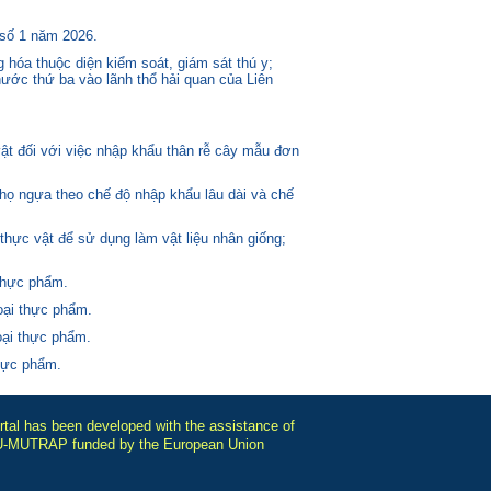
 số 1 năm 2026.
 hóa thuộc diện kiểm soát, giám sát thú y;
ước thứ ba vào lãnh thổ hải quan của Liên
t đối với việc nhập khẩu thân rễ cây mẫu đơn
 họ ngựa theo chế độ nhập khẩu lâu dài và chế
thực vật để sử dụng làm vật liệu nhân giống;
thực phẩm.
oại thực phẩm.
oại thực phẩm.
thực phẩm.
tal has been developed with the assistance of
-MUTRAP funded by the European Union