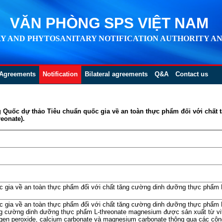
VĂN PHÒNG SPS VIỆT NAM
Y AND PHYTOSANITARY NOTIFICATION AUTHORITY AN
Agreements
Notification
Bilateral agreements
Q&A
Contact us
ng Quốc dự thảo Tiêu chuẩn quốc gia về an toàn thực phẩm đối với chấ
eonate).
c gia về an toàn thực phẩm đối với chất tăng cường dinh dưỡng thực phẩm
c gia về an toàn thực phẩm đối với chất tăng cường dinh dưỡng thực phẩm
tăng cường dinh dưỡng thực phẩm L-threonate magnesium được sản xuất từ v
ogen peroxide, calcium carbonate và magnesium carbonate thông qua các công