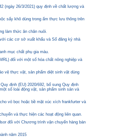
2 (ngày 26/3/2021) quy định về chất lượng và
mộc sấy khô dùng trong ẩm thực lưu thông trên
ng làm thức ăn chăn nuôi.
 với các cơ sở xuất khẩu và Sổ đăng ký nhà
anh mục chất phụ gia màu.
MRL) đối với một số hóa chất nông nghiệp và
o vệ thực vật, sản phẩm diệt sinh vật dùng
 Quy định (EU) 2020/692, bổ sung Quy định
một số loài động vật, sản phẩm sinh sản và
ho vỏ bọc hoặc bề mặt xúc xích frankfurter và
huyển và thực hiện các hoạt động liên quan.
or đối với Chương trình vận chuyển hàng bán
 hành năm 2015