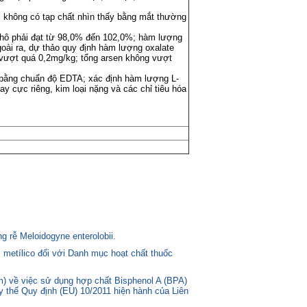
, không có tạp chất nhìn thấy bằng mắt thường
khô phải đạt từ 98,0% đến 102,0%; hàm lượng
oài ra, dự thảo quy định hàm lượng oxalate
vượt quá 0,2mg/kg; tổng arsen không vượt
 bằng chuẩn độ EDTA; xác định hàm lượng L-
y cực riêng, kim loại nặng và các chỉ tiêu hóa
 rễ Meloidogyne enterolobii.
 metílico đối với Danh mục hoạt chất thuốc
) về việc sử dụng hợp chất Bisphenol A (BPA)
ay thế Quy định (EU) 10/2011 hiện hành của Liên