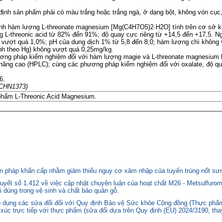
ịnh sản phẩm phải có màu trắng hoặc trắng ngà, ở dạng bột, không vón cục
định hàm lượng L-threonate magnesium [Mg(C4H7O5)2·H2O] tính trên cơ sở 
L-threonic acid từ 82% đến 91%; độ quay cực riêng từ +14,5 đến +17,5. Ng
vượt quá 1,0%; pH của dung dịch 1% từ 5,8 đến 8,0; hàm lượng chì không 
ính theo Hg) không vượt quá 0,25mg/kg.
ương pháp kiểm nghiệm đối với hàm lượng magie và L-threonate magnesium
 năng cao (HPLC); cùng các phương pháp kiểm nghiệm đối với oxalate, độ qua
6.
 NCHN1373)
phẩm L-Threonic Acid Magnesium.
 pháp khẩn cấp nhằm giảm thiểu nguy cơ xâm nhập của tuyến trùng nốt sưng
yết số 1.412 về việc cập nhật chuyên luận của hoạt chất M26 - Metsulfurom
i dùng trong vệ sinh và chất bảo quản gỗ.
áp dụng các sửa đổi đối với Quy định Bảo vệ Sức khỏe Cộng đồng (Thực phẩm
p xúc trực tiếp với thực phẩm (sửa đổi dựa trên Quy định (EU) 2024/3190, th