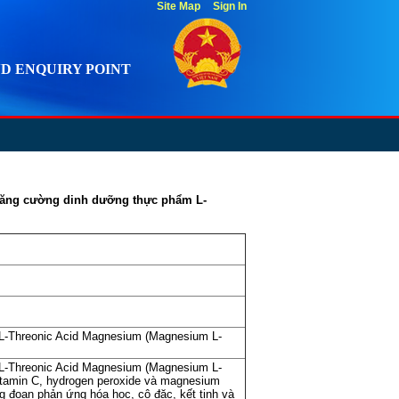
Site Map
Sign In
D ENQUIRY POINT
t tăng cường dinh dưỡng thực phẩm L-
 L-Threonic Acid Magnesium (Magnesium L-
 L-Threonic Acid Magnesium (Magnesium L-
itamin C, hydrogen peroxide và magnesium
 đoạn phản ứng hóa học, cô đặc, kết tinh và