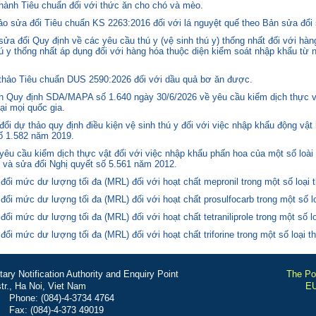
hành Tiêu chuẩn đối với thức ăn cho chó và mèo.
o sửa đổi Tiêu chuẩn KS 2263:2016 đối với lá nguyệt quế theo Bản sửa đổi
 đổi Quy định về các yêu cầu thú y (vệ sinh thú y) thống nhất đối với hàng
 y thống nhất áp dụng đối với hàng hóa thuộc diện kiểm soát nhập khẩu từ n
hảo Tiêu chuẩn DUS 2590:2026 đối với dầu quả bơ ăn được.
 Quy định SDA/MAPA số 1.640 ngày 30/6/2026 về yêu cầu kiểm dịch thực vậ
ại mọi quốc gia.
i dự thảo quy định điều kiện vệ sinh thú y đối với việc nhập khẩu động vật
số 1.582 năm 2019.
êu cầu kiểm dịch thực vật đối với việc nhập khẩu phấn hoa của một số loài 
 và sửa đổi Nghị quyết số 5.561 năm 2012.
i mức dư lượng tối đa (MRL) đối với hoạt chất mepronil trong một số loại 
i mức dư lượng tối đa (MRL) đối với hoạt chất prosulfocarb trong một số l
 mức dư lượng tối đa (MRL) đối với hoạt chất tetraniliprole trong một số l
i mức dư lượng tối đa (MRL) đối với hoạt chất triforine trong một số loại 
ry Notification Authority and Enquiry Point
The Por
r., Ha Noi, Viet Nam
EU
Phone: (084)-4-3734 4764
Fax: (084)-4-373 49019