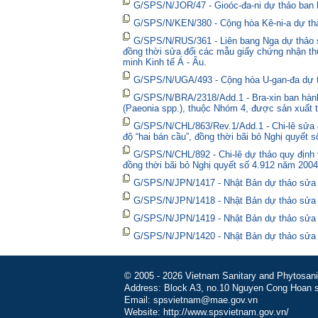
G/SPS/N/JOR/47 - Gioóc-đa-ni dự thảo ban 
G/SPS/N/KEN/380 - Cộng hòa Kê-ni-a dự thả
G/SPS/N/RUS/361 - Liên bang Nga dự thảo sửa
đồng thời sửa đổi các mẫu giấy chứng nhận thú
minh Kinh tế Á - Âu.
G/SPS/N/UGA/493 - Cộng hòa U-gan-đa dự t
G/SPS/N/BRA/2318/Add.1 - Bra-xin ban hành
(Paeonia spp.), thuộc Nhóm 4, được sản xuất t
G/SPS/N/CHL/863/Rev.1/Add.1 - Chi-lê sửa đổ
độ “hai bán cầu”, đồng thời bãi bỏ Nghị quyết 
G/SPS/N/CHL/892 - Chi-lê dự thảo quy định y
đồng thời bãi bỏ Nghị quyết số 4.912 năm 2004
G/SPS/N/JPN/1417 - Nhật Bản dự thảo sửa đổ
G/SPS/N/JPN/1418 - Nhật Bản dự thảo sửa đổ
G/SPS/N/JPN/1419 - Nhật Bản dự thảo sửa đổi
G/SPS/N/JPN/1420 - Nhật Bản dự thảo sửa đổ
© 2005 - 2026 Vietnam Sanitary and Phytosanita
Address: Block A3, no.10 Nguyen Cong Hoan st
Email: spsvietnam@mae.gov.vn
Website: http://www.spsvietnam.gov.vn/