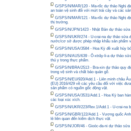
G/SPS/N/MAR/120 - Ma-rốc dự thảo Nghị địn
an toàn vệ sinh đối với mứt trái cây và các sả
G/SPS/N/MAR/121 - Ma-rốc dự thảo Nghị định 
thị trường.
G/SPS/N/JPN/1423 - Nhật Bản dự thảo sửa đổ
G/SPS/N/UKR/274 - U-crai-na dự thảo sửa đổ
nước/cơ sở được phép nhập khẩu sản phẩm và
G/SPS/N/USA/3584 - Hoa Kỳ đề xuất hủy bỏ 
G/SPS/N/AUS/639 - Ô-xtrây-li-a dự thảo sửa
thú y trong thực phẩm.
G/SPS/N/BRA/2513 - Bra-xin dự thảo quy địn
trong vệ sinh và chất bảo quản gỗ.
G/SPS/N/EU/920/Add.1 - Liên minh châu Âu 
(EU) 2016/429 về các yêu cầu đối với việc đưa
sản phẩm có nguồn gốc động vật.
G/SPS/N/USA/3531/Add.1 - Hoa Kỳ ban hành 
các loại xúc xích.
G/SPS/N/UKR/223/Rev.1/Add.1 - U-crai-na ba
G/SPS/N/GBR/122/Add.1 - Vương quốc Anh t
lẻ liên quan đến kiểm dịch thực vật.
G/SPS/N/JOR/46 - Gioóc-đa-ni dự thảo sửa đ