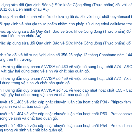
p dụng sửa đổi Quy định Bảo vệ Sức khỏe Cộng đồng (Thực phẩm) đối với cá
2011 của Liên minh châu Âu)
quy định đính chính về mức dư lượng tối đa đối với hoạt chất epyrifenacil 
quy định về phụ gia thực phẩm nhằm cho phép sử dụng ethyl cellulose tron
 việc áp dụng sửa đổi Quy định Bảo vệ Sức khỏe Cộng đồng (Thực phẩm) đối
 của Liên minh châu Âu)
 việc áp dụng sửa đổi Quy định Bảo vệ Sức khỏe Cộng đồng (Thực phẩm) đối
 sửa đổi và bổ sung Nghị định số 356-25 ngày 12 tháng Chaabane năm 1446 
ng trên thị trường.
nh Hướng dẫn quy phạm ANVISA số 460 về việc bổ sung hoạt chất A74 - 
 vật gây hại dùng trong vệ sinh và chất bảo quản gỗ.
 Hướng dẫn quy phạm ANVISA số 459 về việc bổ sung hoạt chất A72 - Axit 
i dùng trong vệ sinh và chất bảo quản gỗ.
 Hướng dẫn quy phạm ANVISA số 461 về việc cập nhật hoạt chất C55 - Các
 vật gây hại dùng trong vệ sinh và chất bảo quản gỗ.
yết số 1.403 về việc cập nhật chuyên luận của hoạt chất P34 - Piriproxifem
 vệ sinh và chất bảo quản gỗ.
yết số 1.404 về việc cập nhật chuyên luận của hoạt chất P53 - Protioconazo
trong vệ sinh và chất bảo quản gỗ.
yết số 1.405 về việc cập nhật chuyên luận của hoạt chất P54 - Proexadiona
ng trong vệ sinh và chất bảo quản gỗ.