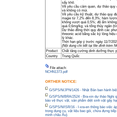
sấy khô.
Về yêu cầu cảm quan, dự thảo quy đ
và không có mùi.
Về yêu cầu kỹ thuật, dự thảo quy 
magie từ 7,2% đến 8,3%; hàm lượng 
không vượt quá 0,5%; độ ẩm không 
quá 0,6mg/kg; và tổng thủy ngân (t
Dự thảo đồng thời quy định các ph
threonic acid bằng sắc ký lỏng hiệu
lý khác.
Thời hạn góp ý trước ngày 11/7/202
(Nội dung chi tiết tại file đính kèm
Product
Chất tăng cường dinh dưỡng thực 
Country
Trung Quốc
File attach:
NCHN1373.pdf
ORTHER NOTICE:
G/SPS/N/JPN/1426 - Nhật Bản ban hành biện
G/SPS/N/BRA/2524 - Bra-xin dự thảo Nghị qu
bảo vệ thực vật, sản phẩm diệt sinh vật gây hạ
G/SPS/N/ISR/16 - I-xra-en thông báo việc 
trong dụng cụ, vật liệu bao gói, chứa đựng tiế
minh châu Âu).