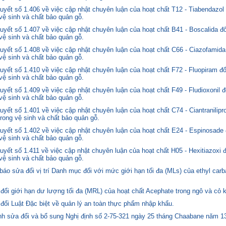
yết số 1.406 về việc cập nhật chuyên luận của hoạt chất T12 - Tiabendazol
 vệ sinh và chất bảo quản gỗ.
yết số 1.407 về việc cập nhật chuyên luận của hoạt chất B41 - Boscalida đ
 vệ sinh và chất bảo quản gỗ.
yết số 1.408 về việc cập nhật chuyên luận của hoạt chất C66 - Ciazofamida
 vệ sinh và chất bảo quản gỗ.
yết số 1.410 về việc cập nhật chuyên luận của hoạt chất F72 - Fluopiram đ
 vệ sinh và chất bảo quản gỗ.
yết số 1.409 về việc cập nhật chuyên luận của hoạt chất F49 - Fludioxonil 
 vệ sinh và chất bảo quản gỗ.
ết số 1.401 về việc cập nhật chuyên luận của hoạt chất C74 - Ciantranilipr
trong vệ sinh và chất bảo quản gỗ.
yết số 1.402 về việc cập nhật chuyên luận của hoạt chất E24 - Espinosade 
 vệ sinh và chất bảo quản gỗ.
yết số 1.411 về việc cập nhật chuyên luận của hoạt chất H05 - Hexitiazoxi 
 vệ sinh và chất bảo quản gỗ.
o sửa đổi vị trí Danh mục đối với mức giới hạn tối đa (MLs) của ethyl carb
i giới hạn dư lượng tối đa (MRL) của hoạt chất Acephate trong ngô và cỏ k
i Luật Đặc biệt về quản lý an toàn thực phẩm nhập khẩu.
 sửa đổi và bổ sung Nghị định số 2-75-321 ngày 25 tháng Chaabane năm 1397