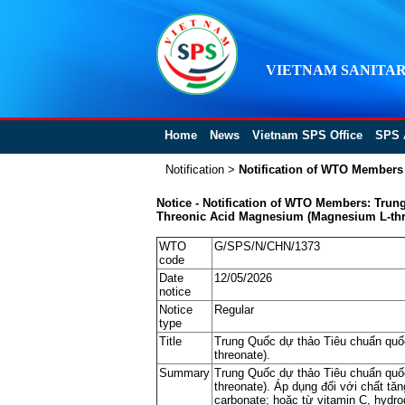
VIETNAM SANITAR
Home
News
Vietnam SPS Office
SPS 
Notification
>
Notification of WTO Members
Notice - Notification of WTO Members: Tru
Threonic Acid Magnesium (Magnesium L-thr
WTO
G/SPS/N/CHN/1373
code
Date
12/05/2026
notice
Notice
Regular
type
Title
Trung Quốc dự thảo Tiêu chuẩn quố
threonate).
Summary
Trung Quốc dự thảo Tiêu chuẩn quố
threonate). Áp dụng đối với chất 
carbonate; hoặc từ vitamin C, hydr