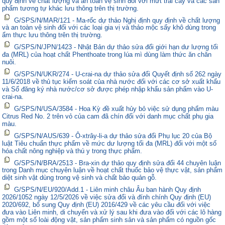
quy định về chất lượng và an toàn vệ sinh đối với mứt trái cây và các sản
phẩm tương tự khác lưu thông trên thị trường.
G/SPS/N/MAR/121 - Ma-rốc dự thảo Nghị định quy định về chất lượng
và an toàn vệ sinh đối với các loại gia vị và thảo mộc sấy khô dùng trong
ẩm thực lưu thông trên thị trường.
G/SPS/N/JPN/1423 - Nhật Bản dự thảo sửa đổi giới hạn dư lượng tối
đa (MRL) của hoạt chất Phenthoate trong lúa mì dùng làm thức ăn chăn
nuôi.
G/SPS/N/UKR/274 - U-crai-na dự thảo sửa đổi Quyết định số 262 ngày
11/6/2018 về thủ tục kiểm soát của nhà nước đối với các cơ sở xuất khẩu
và Sổ đăng ký nhà nước/cơ sở được phép nhập khẩu sản phẩm vào U-
crai-na.
G/SPS/N/USA/3584 - Hoa Kỳ đề xuất hủy bỏ việc sử dụng phẩm màu
Citrus Red No. 2 trên vỏ của cam đã chín đối với danh mục chất phụ gia
màu.
G/SPS/N/AUS/639 - Ô-xtrây-li-a dự thảo sửa đổi Phụ lục 20 của Bộ
luật Tiêu chuẩn thực phẩm về mức dư lượng tối đa (MRL) đối với một số
hóa chất nông nghiệp và thú y trong thực phẩm.
G/SPS/N/BRA/2513 - Bra-xin dự thảo quy định sửa đổi 44 chuyên luận
trong Danh mục chuyên luận về hoạt chất thuốc bảo vệ thực vật, sản phẩm
diệt sinh vật dùng trong vệ sinh và chất bảo quản gỗ.
G/SPS/N/EU/920/Add.1 - Liên minh châu Âu ban hành Quy định
2026/1052 ngày 12/5/2026 về việc sửa đổi và đính chính Quy định (EU)
2020/692, bổ sung Quy định (EU) 2016/429 về các yêu cầu đối với việc
đưa vào Liên minh, di chuyển và xử lý sau khi đưa vào đối với các lô hàng
gồm một số loài động vật, sản phẩm sinh sản và sản phẩm có nguồn gốc