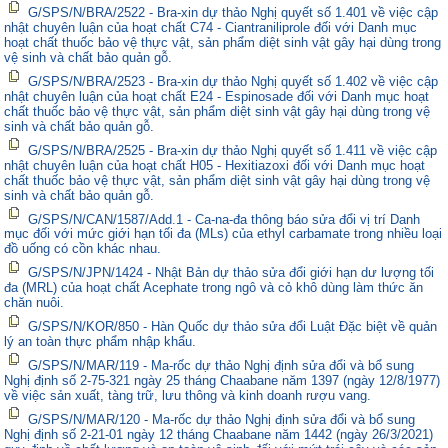
G/SPS/N/BRA/2522 - Bra-xin dự thảo Nghị quyết số 1.401 về việc cập
nhật chuyên luận của hoạt chất C74 - Ciantraniliprole đối với Danh mục
hoạt chất thuốc bảo vệ thực vật, sản phẩm diệt sinh vật gây hại dùng trong
vệ sinh và chất bảo quản gỗ.
G/SPS/N/BRA/2523 - Bra-xin dự thảo Nghị quyết số 1.402 về việc cập
nhật chuyên luận của hoạt chất E24 - Espinosade đối với Danh mục hoạt
chất thuốc bảo vệ thực vật, sản phẩm diệt sinh vật gây hại dùng trong vệ
sinh và chất bảo quản gỗ.
G/SPS/N/BRA/2525 - Bra-xin dự thảo Nghị quyết số 1.411 về việc cập
nhật chuyên luận của hoạt chất H05 - Hexitiazoxi đối với Danh mục hoạt
chất thuốc bảo vệ thực vật, sản phẩm diệt sinh vật gây hại dùng trong vệ
sinh và chất bảo quản gỗ.
G/SPS/N/CAN/1587/Add.1 - Ca-na-đa thông báo sửa đổi vị trí Danh
mục đối với mức giới hạn tối đa (MLs) của ethyl carbamate trong nhiều loại
đồ uống có cồn khác nhau.
G/SPS/N/JPN/1424 - Nhật Bản dự thảo sửa đổi giới hạn dư lượng tối
đa (MRL) của hoạt chất Acephate trong ngô và cỏ khô dùng làm thức ăn
chăn nuôi.
G/SPS/N/KOR/850 - Hàn Quốc dự thảo sửa đổi Luật Đặc biệt về quản
lý an toàn thực phẩm nhập khẩu.
G/SPS/N/MAR/119 - Ma-rốc dự thảo Nghị định sửa đổi và bổ sung
Nghị định số 2-75-321 ngày 25 tháng Chaabane năm 1397 (ngày 12/8/1977)
về việc sản xuất, tàng trữ, lưu thông và kinh doanh rượu vang.
G/SPS/N/MAR/120 - Ma-rốc dự thảo Nghị định sửa đổi và bổ sung
Nghị định số 2-21-01 ngày 12 tháng Chaabane năm 1442 (ngày 26/3/2021)