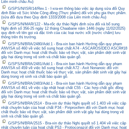
Liên minh châu Âu)
G/SPS/N/ISR/14/Rev.1 - I-xra-en thông báo việc áp dụng sửa đổi Quy
định Bảo vệ Sức khỏe Cộng đồng (Thực phẩm) đối với phụ gia thực phẩm.
(sửa đổi dựa theo Quy định 1333/2008 của Liên minh châu Âu)
G/SPS/N/MAR/122 - Ma-rốc dự thảo Nghị định sửa đổi và bổ sung
Nghị định số 356-25 ngày 12 tháng Chaabane năm 1446 (ngày 11/02/2025)
quy định về tên gọi và đặc tính của các loại nước xốt (nước chấm) lưu
thông trên thị trường.
G/SPS/N/BRA/2480/Add.1 - Bra-xin ban hành Hướng dẫn quy phạm
ANVISA số 460 về việc bổ sung hoạt chất A74 - ASCAROSÍDEO ASCR#18
đối với Danh mục hoạt chất thuốc bảo vệ thực vật, sản phẩm diệt sinh vật
gây hại dùng trong vệ sinh và chất bảo quản gỗ.
G/SPS/N/BRA/2481/Add.1 - Bra-xin ban hành Hướng dẫn quy phạm
ANVISA số 459 về việc bổ sung hoạt chất A72 - Axit Nonanoic đối với
Danh mục hoạt chất thuốc bảo vệ thực vật, sản phẩm diệt sinh vật gây hại
dùng trong vệ sinh và chất bảo quản gỗ.
G/SPS/N/BRA/2483/Add.1 - Bra-xin ban hành Hướng dẫn quy phạm
ANVISA số 461 về việc cập nhật hoạt chất C55 - Các hợp chất gốc đồng
đối với Danh mục hoạt chất thuốc bảo vệ thực vật, sản phẩm diệt sinh vật
gây hại dùng trong vệ sinh và chất bảo quản gỗ.
G/SPS/N/BRA/2514 - Bra-xin dự thảo Nghị quyết số 1.403 về việc cập
nhật chuyên luận của hoạt chất P34 - Piriproxifem đối với Danh mục hoạt
chất thuốc bảo vệ thực vật, sản phẩm diệt sinh vật gây hại dùng trong vệ
sinh và chất bảo quản gỗ.
G/SPS/N/BRA/2515 - Bra-xin dự thảo Nghị quyết số 1.404 về việc cập
nhật chuyên luận của hoạt chất P53 - Protioconazol đối với Danh mục hoạt