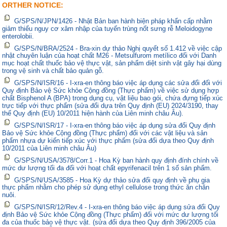
ORTHER NOTICE:
G/SPS/N/JPN/1426 - Nhật Bản ban hành biện pháp khẩn cấp nhằm
giảm thiểu nguy cơ xâm nhập của tuyến trùng nốt sưng rễ Meloidogyne
enterolobii.
G/SPS/N/BRA/2524 - Bra-xin dự thảo Nghị quyết số 1.412 về việc cập
nhật chuyên luận của hoạt chất M26 - Metsulfurom metílico đối với Danh
mục hoạt chất thuốc bảo vệ thực vật, sản phẩm diệt sinh vật gây hại dùng
trong vệ sinh và chất bảo quản gỗ.
G/SPS/N/ISR/16 - I-xra-en thông báo việc áp dụng các sửa đổi đối với
Quy định Bảo vệ Sức khỏe Cộng đồng (Thực phẩm) về việc sử dụng hợp
chất Bisphenol A (BPA) trong dụng cụ, vật liệu bao gói, chứa đựng tiếp xúc
trực tiếp với thực phẩm (sửa đổi dựa trên Quy định (EU) 2024/3190, thay
thế Quy định (EU) 10/2011 hiện hành của Liên minh châu Âu).
G/SPS/N/ISR/17 - I-xra-en thông báo việc áp dụng sửa đổi Quy định
Bảo vệ Sức khỏe Cộng đồng (Thực phẩm) đối với các vật liệu và sản
phẩm nhựa dự kiến tiếp xúc với thực phẩm (sửa đổi dựa theo Quy định
10/2011 của Liên minh châu Âu)
G/SPS/N/USA/3578/Corr.1 - Hoa Kỳ ban hành quy định đính chính về
mức dư lượng tối đa đối với hoạt chất epyrifenacil trên 1 số sản phẩm.
G/SPS/N/USA/3585 - Hoa Kỳ dự thảo sửa đổi quy định về phụ gia
thực phẩm nhằm cho phép sử dụng ethyl cellulose trong thức ăn chăn
nuôi.
G/SPS/N/ISR/12/Rev.4 - I-xra-en thông báo việc áp dụng sửa đổi Quy
định Bảo vệ Sức khỏe Cộng đồng (Thực phẩm) đối với mức dư lượng tối
đa của thuốc bảo vệ thực vật. (sửa đổi dựa theo Quy định 396/2005 của