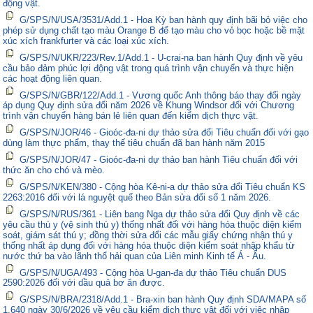
động vật.
G/SPS/N/USA/3531/Add.1 - Hoa Kỳ ban hành quy định bãi bỏ việc cho
phép sử dụng chất tạo màu Orange B để tạo màu cho vỏ bọc hoặc bề mặt
xúc xích frankfurter và các loại xúc xích.
G/SPS/N/UKR/223/Rev.1/Add.1 - U-crai-na ban hành Quy định về yêu
cầu bảo đảm phúc lợi động vật trong quá trình vận chuyển và thực hiện
các hoạt động liên quan.
G/SPS/N/GBR/122/Add.1 - Vương quốc Anh thông báo thay đổi ngày
áp dụng Quy định sửa đổi năm 2026 về Khung Windsor đối với Chương
trình vận chuyển hàng bán lẻ liên quan đến kiểm dịch thực vật.
G/SPS/N/JOR/46 - Gioóc-đa-ni dự thảo sửa đổi Tiêu chuẩn đối với gạo
dùng làm thực phẩm, thay thế tiêu chuẩn đã ban hành năm 2015
G/SPS/N/JOR/47 - Gioóc-đa-ni dự thảo ban hành Tiêu chuẩn đối với
thức ăn cho chó và mèo.
G/SPS/N/KEN/380 - Cộng hòa Kê-ni-a dự thảo sửa đổi Tiêu chuẩn KS
2263:2016 đối với lá nguyệt quế theo Bản sửa đổi số 1 năm 2026.
G/SPS/N/RUS/361 - Liên bang Nga dự thảo sửa đổi Quy định về các
yêu cầu thú y (vệ sinh thú y) thống nhất đối với hàng hóa thuộc diện kiểm
soát, giám sát thú y; đồng thời sửa đổi các mẫu giấy chứng nhận thú y
thống nhất áp dụng đối với hàng hóa thuộc diện kiểm soát nhập khẩu từ
nước thứ ba vào lãnh thổ hải quan của Liên minh Kinh tế Á - Âu.
G/SPS/N/UGA/493 - Cộng hòa U-gan-đa dự thảo Tiêu chuẩn DUS
2590:2026 đối với dầu quả bơ ăn được.
G/SPS/N/BRA/2318/Add.1 - Bra-xin ban hành Quy định SDA/MAPA số
1.640 ngày 30/6/2026 về yêu cầu kiểm dịch thực vật đối với việc nhập