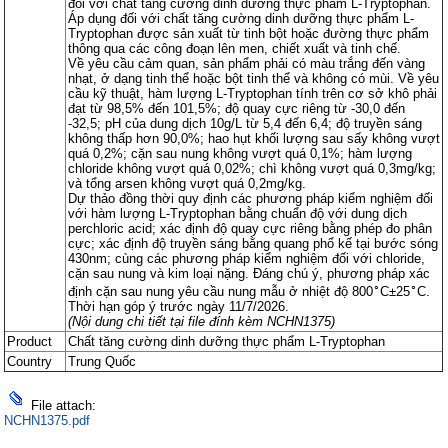
đối với chất tăng cường dinh dưỡng thực phẩm L-Tryptophan.
Áp dụng đối với chất tăng cường dinh dưỡng thực phẩm L-
Tryptophan được sản xuất từ tinh bột hoặc đường thực phẩm
thông qua các công đoạn lên men, chiết xuất và tinh chế.
Về yêu cầu cảm quan, sản phẩm phải có màu trắng đến vàng
nhạt, ở dạng tinh thể hoặc bột tinh thể và không có mùi. Về yêu
cầu kỹ thuật, hàm lượng L-Tryptophan tính trên cơ sở khô phải
đạt từ 98,5% đến 101,5%; độ quay cực riêng từ -30,0 đến
-32,5; pH của dung dịch 10g/L từ 5,4 đến 6,4; độ truyền sáng
không thấp hơn 90,0%; hao hụt khối lượng sau sấy không vượt
quá 0,2%; cặn sau nung không vượt quá 0,1%; hàm lượng
chloride không vượt quá 0,02%; chì không vượt quá 0,3mg/kg;
và tổng arsen không vượt quá 0,2mg/kg.
Dự thảo đồng thời quy định các phương pháp kiểm nghiệm đối
với hàm lượng L-Tryptophan bằng chuẩn độ với dung dịch
perchloric acid; xác định độ quay cực riêng bằng phép đo phân
cực; xác định độ truyền sáng bằng quang phổ kế tại bước sóng
430nm; cùng các phương pháp kiểm nghiệm đối với chloride,
cặn sau nung và kim loại nặng. Đáng chú ý, phương pháp xác
∘
∘
định cặn sau nung yêu cầu nung mẫu ở nhiệt độ 800
C±25
C.
Thời hạn góp ý trước ngày 11/7/2026.
(Nội dung chi tiết tại file đính kèm NCHN1375)
Product
Chất tăng cường dinh dưỡng thực phẩm L-Tryptophan
Country
Trung Quốc
File attach:
NCHN1375.pdf