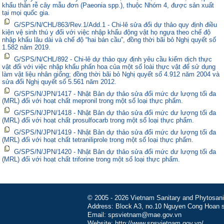
khẩu thân rễ cây mẫu đơn (Paeonia spp.), thuộc Nhóm 4, được sản xuất
tại mọi quốc gia.
G/SPS/N/CHL/863/Rev.1/Add.1 - Chi-lê sửa đổi dự thảo quy định điều
kiện vệ sinh thú y đối với việc nhập khẩu động vật họ ngựa theo chế độ
nhập khẩu lâu dài và chế độ “hai bán cầu”, đồng thời bãi bỏ Nghị quyết số
1.582 năm 2019.
G/SPS/N/CHL/892 - Chi-lê dự thảo quy định yêu cầu kiểm dịch thực
vật đối với việc nhập khẩu phấn hoa của một số loài thực vật để sử dụng
làm vật liệu nhân giống; đồng thời bãi bỏ Nghị quyết số 4.912 năm 2004 và
sửa đổi Nghị quyết số 5.561 năm 2012.
G/SPS/N/JPN/1417 - Nhật Bản dự thảo sửa đổi mức dư lượng tối đa
(MRL) đối với hoạt chất mepronil trong một số loại thực phẩm.
G/SPS/N/JPN/1418 - Nhật Bản dự thảo sửa đổi mức dư lượng tối đa
(MRL) đối với hoạt chất prosulfocarb trong một số loại thực phẩm.
G/SPS/N/JPN/1419 - Nhật Bản dự thảo sửa đổi mức dư lượng tối đa
(MRL) đối với hoạt chất tetraniliprole trong một số loại thực phẩm.
G/SPS/N/JPN/1420 - Nhật Bản dự thảo sửa đổi mức dư lượng tối đa
(MRL) đối với hoạt chất triforine trong một số loại thực phẩm.
© 2005 - 2026 Vietnam Sanitary and Phytosanita
Address: Block A3, no.10 Nguyen Cong Hoan st
Email: spsvietnam@mae.gov.vn
Website: http://www.spsvietnam.gov.vn/