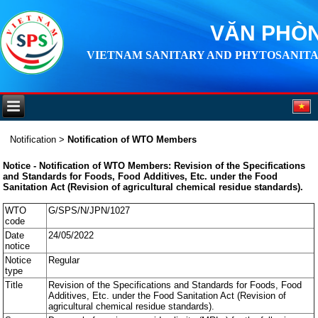
VĂN PHÒN
VIETNAM SANITARY AND PHYTOSANITA
Notification
>
Notification of WTO Members
Notice - Notification of WTO Members: Revision of the Specifications
and Standards for Foods, Food Additives, Etc. under the Food
Sanitation Act (Revision of agricultural chemical residue standards).
WTO
G/SPS/N/JPN/1027
code
Date
24/05/2022
notice
Notice
Regular
type
Title
Revision of the Specifications and Standards for Foods, Food
Additives, Etc. under the Food Sanitation Act (Revision of
agricultural chemical residue standards).