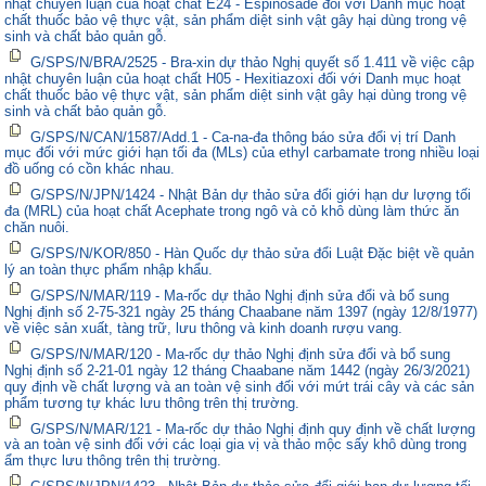
nhật chuyên luận của hoạt chất E24 - Espinosade đối với Danh mục hoạt
chất thuốc bảo vệ thực vật, sản phẩm diệt sinh vật gây hại dùng trong vệ
sinh và chất bảo quản gỗ.
G/SPS/N/BRA/2525 - Bra-xin dự thảo Nghị quyết số 1.411 về việc cập
nhật chuyên luận của hoạt chất H05 - Hexitiazoxi đối với Danh mục hoạt
chất thuốc bảo vệ thực vật, sản phẩm diệt sinh vật gây hại dùng trong vệ
sinh và chất bảo quản gỗ.
G/SPS/N/CAN/1587/Add.1 - Ca-na-đa thông báo sửa đổi vị trí Danh
mục đối với mức giới hạn tối đa (MLs) của ethyl carbamate trong nhiều loại
đồ uống có cồn khác nhau.
G/SPS/N/JPN/1424 - Nhật Bản dự thảo sửa đổi giới hạn dư lượng tối
đa (MRL) của hoạt chất Acephate trong ngô và cỏ khô dùng làm thức ăn
chăn nuôi.
G/SPS/N/KOR/850 - Hàn Quốc dự thảo sửa đổi Luật Đặc biệt về quản
lý an toàn thực phẩm nhập khẩu.
G/SPS/N/MAR/119 - Ma-rốc dự thảo Nghị định sửa đổi và bổ sung
Nghị định số 2-75-321 ngày 25 tháng Chaabane năm 1397 (ngày 12/8/1977)
về việc sản xuất, tàng trữ, lưu thông và kinh doanh rượu vang.
G/SPS/N/MAR/120 - Ma-rốc dự thảo Nghị định sửa đổi và bổ sung
Nghị định số 2-21-01 ngày 12 tháng Chaabane năm 1442 (ngày 26/3/2021)
quy định về chất lượng và an toàn vệ sinh đối với mứt trái cây và các sản
phẩm tương tự khác lưu thông trên thị trường.
G/SPS/N/MAR/121 - Ma-rốc dự thảo Nghị định quy định về chất lượng
và an toàn vệ sinh đối với các loại gia vị và thảo mộc sấy khô dùng trong
ẩm thực lưu thông trên thị trường.