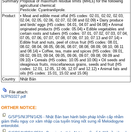
Summary
Proposal of maximum residue limits (MRLs) for the following
agricultural chemical:
Pesticide: Cyantraniliprole.
Product
• Meat and edible meat offal (HS codes: 02.01, 02.02, 02.03,
02.04, 02.05, 02.06, 02.07, 02.08 and 02.09) • Dairy produce
and birds' eggs (HS codes: 04.01, 04.07 and 04.08) • Animal
originated products (HS code: 05.04) • Edible vegetables and
certain roots and tubers (HS codes: 07.01, 07.02, 07.03, 07.04,
07.05, 07.06, 07.07, 07.08, 07.09, 07.10, 07.13 and 07.14) •
Edible fruit and nuts, peel of citrus fruit (HS codes: 08.01,
08.02, 08.04, 08.05, 08.06, 08.07, 08.08, 08.09, 08.10, 08.11
and 08.14) • Coffee, tea, mate and spices (HS codes: 09.01,
09.02, 09.03, 09.04, 09.05, 09.06, 09.07, 09.08, 09.09 and
09.10) • Cereals (HS codes: 10.05 and 10.06) • Oil seeds and
oleaginous fruits, miscellaneous grains, seeds and fruit (HS
codes: 12.01, 12.05, 12.06, 12.07 and 12.12) • Animal fats and
oils (HS codes: 15.01, 15.02 and 15.06)
Country
Nhật Bản
File attach:
NJPN1027.pdf
ORTHER NOTICE:
G/SPS/N/JPN/1426 - Nhật Bản ban hành biện pháp khẩn cấp nhằm
giảm thiểu nguy cơ xâm nhập của tuyến trùng nốt sưng rễ Meloidogyne
enterolobii.