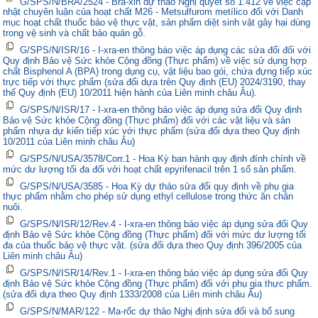
G/SPS/N/BRA/2524 - Bra-xin dự thảo Nghị quyết số 1.412 về việc cập
nhật chuyên luận của hoạt chất M26 - Metsulfurom metílico đối với Danh
mục hoạt chất thuốc bảo vệ thực vật, sản phẩm diệt sinh vật gây hại dùng
trong vệ sinh và chất bảo quản gỗ.
G/SPS/N/ISR/16 - I-xra-en thông báo việc áp dụng các sửa đổi đối với
Quy định Bảo vệ Sức khỏe Cộng đồng (Thực phẩm) về việc sử dụng hợp
chất Bisphenol A (BPA) trong dụng cụ, vật liệu bao gói, chứa đựng tiếp xúc
trực tiếp với thực phẩm (sửa đổi dựa trên Quy định (EU) 2024/3190, thay
thế Quy định (EU) 10/2011 hiện hành của Liên minh châu Âu).
G/SPS/N/ISR/17 - I-xra-en thông báo việc áp dụng sửa đổi Quy định
Bảo vệ Sức khỏe Cộng đồng (Thực phẩm) đối với các vật liệu và sản
phẩm nhựa dự kiến tiếp xúc với thực phẩm (sửa đổi dựa theo Quy định
10/2011 của Liên minh châu Âu)
G/SPS/N/USA/3578/Corr.1 - Hoa Kỳ ban hành quy định đính chính về
mức dư lượng tối đa đối với hoạt chất epyrifenacil trên 1 số sản phẩm.
G/SPS/N/USA/3585 - Hoa Kỳ dự thảo sửa đổi quy định về phụ gia
thực phẩm nhằm cho phép sử dụng ethyl cellulose trong thức ăn chăn
nuôi.
G/SPS/N/ISR/12/Rev.4 - I-xra-en thông báo việc áp dụng sửa đổi Quy
định Bảo vệ Sức khỏe Cộng đồng (Thực phẩm) đối với mức dư lượng tối
đa của thuốc bảo vệ thực vật. (sửa đổi dựa theo Quy định 396/2005 của
Liên minh châu Âu)
G/SPS/N/ISR/14/Rev.1 - I-xra-en thông báo việc áp dụng sửa đổi Quy
định Bảo vệ Sức khỏe Cộng đồng (Thực phẩm) đối với phụ gia thực phẩm.
(sửa đổi dựa theo Quy định 1333/2008 của Liên minh châu Âu)
G/SPS/N/MAR/122 - Ma-rốc dự thảo Nghị định sửa đổi và bổ sung