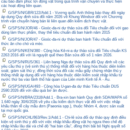
cầu bảo đảm phúc lợi động vật trong quá trình vận chuyển và thực hiện
các hoạt động liên quan.
G/SPS/N/GBR/122/Add.1 - Vương quốc Anh thông báo thay đổi ngày
áp dụng Quy định sửa đổi năm 2026 về Khung Windsor đối với Chương
trình vận chuyển hàng bán lẻ liên quan đến kiểm dịch thực vật.
G/SPS/N/JOR/46 - Gioóc-đa-ni dự thảo sửa đổi Tiêu chuẩn đối với gạo
dùng làm thực phẩm, thay thế tiêu chuẩn đã ban hành năm 2015
G/SPS/N/JOR/47 - Gioóc-đa-ni dự thảo ban hành Tiêu chuẩn đối với
thức ăn cho chó và mèo.
G/SPS/N/KEN/380 - Cộng hòa Kê-ni-a dự thảo sửa đổi Tiêu chuẩn KS
2263:2016 đối với lá nguyệt quế theo Bản sửa đổi số 1 năm 2026.
G/SPS/N/RUS/361 - Liên bang Nga dự thảo sửa đổi Quy định về các
yêu cầu thú y (vệ sinh thú y) thống nhất đối với hàng hóa thuộc diện kiểm
soát, giám sát thú y; đồng thời sửa đổi các mẫu giấy chứng nhận thú y
thống nhất áp dụng đối với hàng hóa thuộc diện kiểm soát nhập khẩu từ
nước thứ ba vào lãnh thổ hải quan của Liên minh Kinh tế Á - Âu.
G/SPS/N/UGA/493 - Cộng hòa U-gan-đa dự thảo Tiêu chuẩn DUS
2590:2026 đối với dầu quả bơ ăn được.
G/SPS/N/BRA/2318/Add.1 - Bra-xin ban hành Quy định SDA/MAPA số
1.640 ngày 30/6/2026 về yêu cầu kiểm dịch thực vật đối với việc nhập
khẩu thân rễ cây mẫu đơn (Paeonia spp.), thuộc Nhóm 4, được sản xuất
tại mọi quốc gia.
G/SPS/N/CHL/863/Rev.1/Add.1 - Chi-lê sửa đổi dự thảo quy định điều
kiện vệ sinh thú y đối với việc nhập khẩu động vật họ ngựa theo chế độ
nhập khẩu lâu dài và chế độ “hai bán cầu”, đồng thời bãi bỏ Nghị quyết số