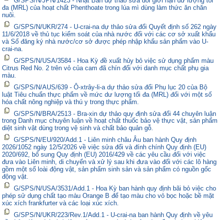
G/SPS/N/JPN/1423 - Nhật Bản dự thảo sửa đổi giới hạn dư lượng tối
đa (MRL) của hoạt chất Phenthoate trong lúa mì dùng làm thức ăn chăn
nuôi.
G/SPS/N/UKR/274 - U-crai-na dự thảo sửa đổi Quyết định số 262 ngày
11/6/2018 về thủ tục kiểm soát của nhà nước đối với các cơ sở xuất khẩu
và Sổ đăng ký nhà nước/cơ sở được phép nhập khẩu sản phẩm vào U-
crai-na.
G/SPS/N/USA/3584 - Hoa Kỳ đề xuất hủy bỏ việc sử dụng phẩm màu
Citrus Red No. 2 trên vỏ của cam đã chín đối với danh mục chất phụ gia
màu.
G/SPS/N/AUS/639 - Ô-xtrây-li-a dự thảo sửa đổi Phụ lục 20 của Bộ
luật Tiêu chuẩn thực phẩm về mức dư lượng tối đa (MRL) đối với một số
hóa chất nông nghiệp và thú y trong thực phẩm.
G/SPS/N/BRA/2513 - Bra-xin dự thảo quy định sửa đổi 44 chuyên luận
trong Danh mục chuyên luận về hoạt chất thuốc bảo vệ thực vật, sản phẩm
diệt sinh vật dùng trong vệ sinh và chất bảo quản gỗ.
G/SPS/N/EU/920/Add.1 - Liên minh châu Âu ban hành Quy định
2026/1052 ngày 12/5/2026 về việc sửa đổi và đính chính Quy định (EU)
2020/692, bổ sung Quy định (EU) 2016/429 về các yêu cầu đối với việc
đưa vào Liên minh, di chuyển và xử lý sau khi đưa vào đối với các lô hàng
gồm một số loài động vật, sản phẩm sinh sản và sản phẩm có nguồn gốc
động vật.
G/SPS/N/USA/3531/Add.1 - Hoa Kỳ ban hành quy định bãi bỏ việc cho
phép sử dụng chất tạo màu Orange B để tạo màu cho vỏ bọc hoặc bề mặt
xúc xích frankfurter và các loại xúc xích.
G/SPS/N/UKR/223/Rev.1/Add.1 - U-crai-na ban hành Quy định về yêu