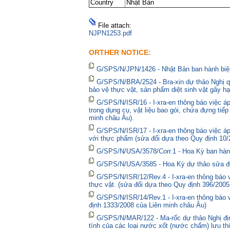
Country
Nhật Bản
File attach:
NJPN1253.pdf
ORTHER NOTICE:
G/SPS/N/JPN/1426 - Nhật Bản ban hành biện
G/SPS/N/BRA/2524 - Bra-xin dự thảo Nghị qu
bảo vệ thực vật, sản phẩm diệt sinh vật gây hạ
G/SPS/N/ISR/16 - I-xra-en thông báo việc 
trong dụng cụ, vật liệu bao gói, chứa đựng tiế
minh châu Âu).
G/SPS/N/ISR/17 - I-xra-en thông báo việc á
với thực phẩm (sửa đổi dựa theo Quy định 10/
G/SPS/N/USA/3578/Corr.1 - Hoa Kỳ ban hành 
G/SPS/N/USA/3585 - Hoa Kỳ dự thảo sửa đổi 
G/SPS/N/ISR/12/Rev.4 - I-xra-en thông báo
thực vật. (sửa đổi dựa theo Quy định 396/2005
G/SPS/N/ISR/14/Rev.1 - I-xra-en thông báo
định 1333/2008 của Liên minh châu Âu)
G/SPS/N/MAR/122 - Ma-rốc dự thảo Nghị định
tính của các loại nước xốt (nước chấm) lưu thô