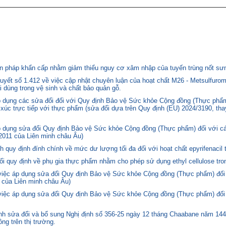
 pháp khẩn cấp nhằm giảm thiểu nguy cơ xâm nhập của tuyến trùng nốt sưng
yết số 1.412 về việc cập nhật chuyên luận của hoạt chất M26 - Metsulfurom
i dùng trong vệ sinh và chất bảo quản gỗ.
áp dụng các sửa đổi đối với Quy định Bảo vệ Sức khỏe Cộng đồng (Thực phẩm
p xúc trực tiếp với thực phẩm (sửa đổi dựa trên Quy định (EU) 2024/3190, th
p dụng sửa đổi Quy định Bảo vệ Sức khỏe Cộng đồng (Thực phẩm) đối với cá
2011 của Liên minh châu Âu)
quy định đính chính về mức dư lượng tối đa đối với hoạt chất epyrifenacil 
quy định về phụ gia thực phẩm nhằm cho phép sử dụng ethyl cellulose tron
 việc áp dụng sửa đổi Quy định Bảo vệ Sức khỏe Cộng đồng (Thực phẩm) đối
 của Liên minh châu Âu)
 việc áp dụng sửa đổi Quy định Bảo vệ Sức khỏe Cộng đồng (Thực phẩm) đối
 sửa đổi và bổ sung Nghị định số 356-25 ngày 12 tháng Chaabane năm 1446 
ng trên thị trường.