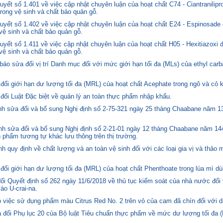
ết số 1.401 về việc cập nhật chuyên luận của hoạt chất C74 - Ciantranilipr
trong vệ sinh và chất bảo quản gỗ.
yết số 1.402 về việc cập nhật chuyên luận của hoạt chất E24 - Espinosade 
 vệ sinh và chất bảo quản gỗ.
yết số 1.411 về việc cập nhật chuyên luận của hoạt chất H05 - Hexitiazoxi 
 vệ sinh và chất bảo quản gỗ.
o sửa đổi vị trí Danh mục đối với mức giới hạn tối đa (MLs) của ethyl carb
i giới hạn dư lượng tối đa (MRL) của hoạt chất Acephate trong ngô và cỏ k
i Luật Đặc biệt về quản lý an toàn thực phẩm nhập khẩu.
 sửa đổi và bổ sung Nghị định số 2-75-321 ngày 25 tháng Chaabane năm 1397
h sửa đổi và bổ sung Nghị định số 2-21-01 ngày 12 tháng Chaabane năm 144
n phẩm tương tự khác lưu thông trên thị trường.
quy định về chất lượng và an toàn vệ sinh đối với các loại gia vị và thảo 
i giới hạn dư lượng tối đa (MRL) của hoạt chất Phenthoate trong lúa mì dù
i Quyết định số 262 ngày 11/6/2018 về thủ tục kiểm soát của nhà nước đối
o U-crai-na.
việc sử dụng phẩm màu Citrus Red No. 2 trên vỏ của cam đã chín đối với d
 đổi Phụ lục 20 của Bộ luật Tiêu chuẩn thực phẩm về mức dư lượng tối đa (