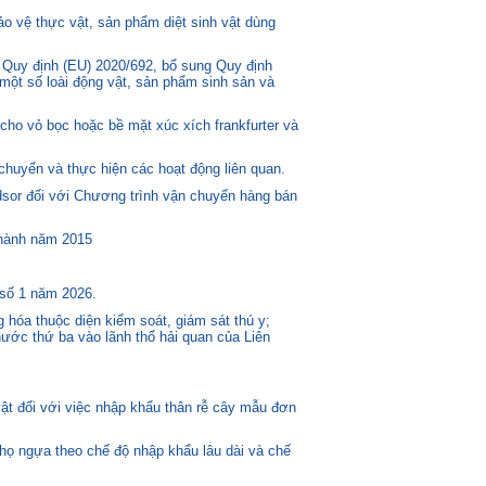
o vệ thực vật, sản phẩm diệt sinh vật dùng
 Quy định (EU) 2020/692, bổ sung Quy định
một số loài động vật, sản phẩm sinh sản và
ho vỏ bọc hoặc bề mặt xúc xích frankfurter và
huyển và thực hiện các hoạt động liên quan.
or đối với Chương trình vận chuyển hàng bán
 hành năm 2015
 số 1 năm 2026.
 hóa thuộc diện kiểm soát, giám sát thú y;
ước thứ ba vào lãnh thổ hải quan của Liên
t đối với việc nhập khẩu thân rễ cây mẫu đơn
 họ ngựa theo chế độ nhập khẩu lâu dài và chế