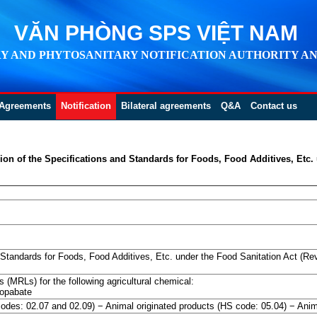
VĂN PHÒNG SPS VIỆT NAM
Y AND PHYTOSANITARY NOTIFICATION AUTHORITY AN
Agreements
Notification
Bilateral agreements
Q&A
Contact us
ion of the Specifications and Standards for Foods, Food Additives, Etc. 
 Standards for Foods, Food Additives, Etc. under the Food Sanitation Act (Revi
 (MRLs) for the following agricultural chemical:
hopabate
odes: 02.07 and 02.09) − Animal originated products (HS code: 05.04) − Anima