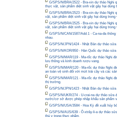
G/SPS/N/BRA/2522 - Bra-xin dự thảo Nghị quy
thực vật, sản phẩm diệt sinh vật gây hại dùng 
G/SPS/N/BRA/2523 - Bra-xin dự thảo Nghị qu
vật, sản phẩm diệt sinh vật gây hại dùng trong
G/SPS/N/BRA/2525 - Bra-xin dự thảo Nghị qu
vật, sản phẩm diệt sinh vật gây hại dùng trong
G/SPS/N/CAN/1587/Add.1 - Ca-na-đa thông bá
nhau.
G/SPS/N/JPN/1424 - Nhật Bản dự thảo sửa đổ
G/SPS/N/KOR/850 - Hàn Quốc dự thảo sửa đổ
G/SPS/N/MAR/119 - Ma-rốc dự thảo Nghị định
lưu thông và kinh doanh rượu vang.
G/SPS/N/MAR/120 - Ma-rốc dự thảo Nghị địn
an toàn vệ sinh đối với mứt trái cây và các sả
G/SPS/N/MAR/121 - Ma-rốc dự thảo Nghị định 
thị trường.
G/SPS/N/JPN/1423 - Nhật Bản dự thảo sửa đổ
G/SPS/N/UKR/274 - U-crai-na dự thảo sửa đổ
nước/cơ sở được phép nhập khẩu sản phẩm và
G/SPS/N/USA/3584 - Hoa Kỳ đề xuất hủy bỏ 
G/SPS/N/AUS/639 - Ô-xtrây-li-a dự thảo sửa
thú y trong thực phẩm.