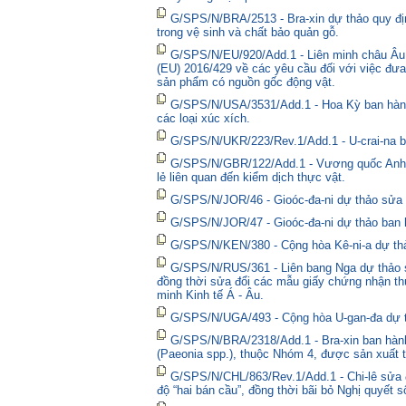
G/SPS/N/BRA/2513 - Bra-xin dự thảo quy địn
trong vệ sinh và chất bảo quản gỗ.
G/SPS/N/EU/920/Add.1 - Liên minh châu Âu 
(EU) 2016/429 về các yêu cầu đối với việc đưa
sản phẩm có nguồn gốc động vật.
G/SPS/N/USA/3531/Add.1 - Hoa Kỳ ban hành 
các loại xúc xích.
G/SPS/N/UKR/223/Rev.1/Add.1 - U-crai-na ba
G/SPS/N/GBR/122/Add.1 - Vương quốc Anh t
lẻ liên quan đến kiểm dịch thực vật.
G/SPS/N/JOR/46 - Gioóc-đa-ni dự thảo sửa đ
G/SPS/N/JOR/47 - Gioóc-đa-ni dự thảo ban 
G/SPS/N/KEN/380 - Cộng hòa Kê-ni-a dự thả
G/SPS/N/RUS/361 - Liên bang Nga dự thảo sửa
đồng thời sửa đổi các mẫu giấy chứng nhận thú
minh Kinh tế Á - Âu.
G/SPS/N/UGA/493 - Cộng hòa U-gan-đa dự t
G/SPS/N/BRA/2318/Add.1 - Bra-xin ban hành
(Paeonia spp.), thuộc Nhóm 4, được sản xuất t
G/SPS/N/CHL/863/Rev.1/Add.1 - Chi-lê sửa đổ
độ “hai bán cầu”, đồng thời bãi bỏ Nghị quyết 