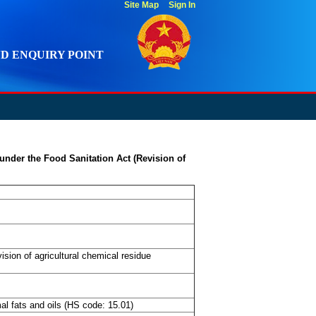
Site Map
Sign In
D ENQUIRY POINT
under the Food Sanitation Act (Revision of
sion of agricultural chemical residue
l fats and oils (HS code: 15.01)