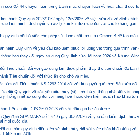
h sửa đổi 44 chuyên luận trong Danh mục chuyên luận về hoạt chất thuốc bả
ban hành Quy định 2026/1052 ngày 12/5/2026 về việc sửa đổi và đính chính
 vào Liên minh, di chuyển và xử lý sau khi đưa vào đối với các lô hàng gồm 
quy định bãi bỏ việc cho phép sử dụng chất tạo màu Orange B để tạo màu c
n hành Quy định về yêu cầu bảo đảm phúc lợi động vật trong quá trình vận c
hông báo thay đổi ngày áp dụng Quy định sửa đổi năm 2026 về Khung Winds
ổi Tiêu chuẩn đối với gạo dùng làm thực phẩm, thay thế tiêu chuẩn đã ban
hành Tiêu chuẩn đối với thức ăn cho chó và mèo.
o sửa đổi Tiêu chuẩn KS 2263:2016 đối với lá nguyệt quế theo Bản sửa đổi
 đổi Quy định về các yêu cầu thú y (vệ sinh thú y) thống nhất đối với hàng
 y thống nhất áp dụng đối với hàng hóa thuộc diện kiểm soát nhập khẩu từ n
hảo Tiêu chuẩn DUS 2590:2026 đối với dầu quả bơ ăn được.
 Quy định SDA/MAPA số 1.640 ngày 30/6/2026 về yêu cầu kiểm dịch thực vậ
ại mọi quốc gia.
i dự thảo quy định điều kiện vệ sinh thú y đối với việc nhập khẩu động vật
số 1.582 năm 2019.