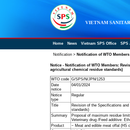
VIETNAM SANITAR
Home
News
Vietnam SPS Office
SPS 
Notification
>
Notification of WTO Members
Notice - Notification of WTO Members: Revis
agricultural chemical residue standards)
WTO code
G/SPS/N/JPN/1253
Date
04/01/2024
notice
Notice
Regular
type
Title
Revision of the Specifications and
standards)
Summary
Proposal of maximum residue limits
Veterinary drug /Feed additive: Et
Product
− Meat and edible meat offal (HS c