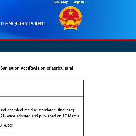
Site Map
Sign In
D ENQUIRY POINT
anitation Act (Revision of agricultural
ral chemical residue standards, final rule)
21) were adopted and published on 17 March
0_e.pdf