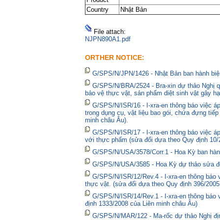
Country
Nhật Bản
File attach:
NJPN890A1.pdf
ORTHER NOTICE:
G/SPS/N/JPN/1426 - Nhật Bản ban hành biện
G/SPS/N/BRA/2524 - Bra-xin dự thảo Nghị qu
bảo vệ thực vật, sản phẩm diệt sinh vật gây hạ
G/SPS/N/ISR/16 - I-xra-en thông báo việc 
trong dụng cụ, vật liệu bao gói, chứa đựng tiế
minh châu Âu).
G/SPS/N/ISR/17 - I-xra-en thông báo việc á
với thực phẩm (sửa đổi dựa theo Quy định 10/
G/SPS/N/USA/3578/Corr.1 - Hoa Kỳ ban hành 
G/SPS/N/USA/3585 - Hoa Kỳ dự thảo sửa đổi 
G/SPS/N/ISR/12/Rev.4 - I-xra-en thông báo
thực vật. (sửa đổi dựa theo Quy định 396/2005
G/SPS/N/ISR/14/Rev.1 - I-xra-en thông báo
định 1333/2008 của Liên minh châu Âu)
G/SPS/N/MAR/122 - Ma-rốc dự thảo Nghị định