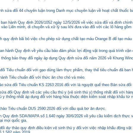
h sửa đổi 44 chuyên luận trong Danh mục chuyên luận về hoạt chất thuốc bả
ban hành Quy định 2026/1052 ngày 12/5/2026 về việc sửa đổi và đính chính
 vào Liên minh, di chuyển và xử lý sau khi đưa vào đối với các lô hàng gồm 
quy định bãi bỏ việc cho phép sử dụng chất tạo màu Orange B để tạo màu c
n hành Quy định về yêu cầu bảo đảm phúc lợi động vật trong quá trình vận c
hông báo thay đổi ngày áp dụng Quy định sửa đổi năm 2026 về Khung Winds
ổi Tiêu chuẩn đối với gạo dùng làm thực phẩm, thay thế tiêu chuẩn đã ban
hành Tiêu chuẩn đối với thức ăn cho chó và mèo.
o sửa đổi Tiêu chuẩn KS 2263:2016 đối với lá nguyệt quế theo Bản sửa đổi
 đổi Quy định về các yêu cầu thú y (vệ sinh thú y) thống nhất đối với hàng
 y thống nhất áp dụng đối với hàng hóa thuộc diện kiểm soát nhập khẩu từ n
hảo Tiêu chuẩn DUS 2590:2026 đối với dầu quả bơ ăn được.
 Quy định SDA/MAPA số 1.640 ngày 30/6/2026 về yêu cầu kiểm dịch thực vậ
ại mọi quốc gia.
i dự thảo quy định điều kiện vệ sinh thú y đối với việc nhập khẩu động vật
số 1.582 năm 2019.