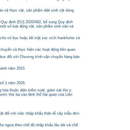
o vệ thực vật, sản phẩm diệt sinh vật dùng
 Quy định (EU) 2020/692, bổ sung Quy định
một số loài động vật, sản phẩm sinh sản và
ho vỏ bọc hoặc bề mặt xúc xích frankfurter và
huyển và thực hiện các hoạt động liên quan.
or đối với Chương trình vận chuyển hàng bán
 hành năm 2015
 số 1 năm 2026.
 hóa thuộc diện kiểm soát, giám sát thú y;
ước thứ ba vào lãnh thổ hải quan của Liên
t đối với việc nhập khẩu thân rễ cây mẫu đơn
 họ ngựa theo chế độ nhập khẩu lâu dài và chế