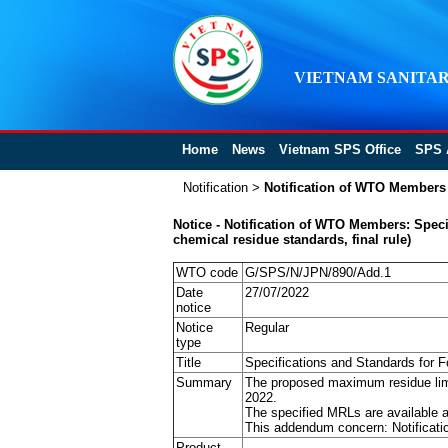
VIETNAM SANITAR
Home
News
Vietnam SPS Office
SPS 
Notification
>
Notification of WTO Members
Notice - Notification of WTO Members: Specif
chemical residue standards, final rule)
WTO code
G/SPS/N/JPN/890/Add.1
Date
27/07/2022
notice
Notice
Regular
type
Title
Specifications and Standards for Fo
Summary
The proposed maximum residue lim
2022.
The specified MRLs are available
This addendum concern: Notification 
Product