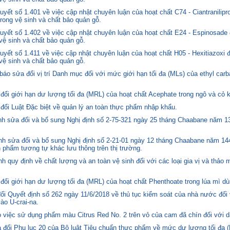
ết số 1.401 về việc cập nhật chuyên luận của hoạt chất C74 - Ciantranilipr
trong vệ sinh và chất bảo quản gỗ.
yết số 1.402 về việc cập nhật chuyên luận của hoạt chất E24 - Espinosade 
 vệ sinh và chất bảo quản gỗ.
yết số 1.411 về việc cập nhật chuyên luận của hoạt chất H05 - Hexitiazoxi 
 vệ sinh và chất bảo quản gỗ.
o sửa đổi vị trí Danh mục đối với mức giới hạn tối đa (MLs) của ethyl carb
i giới hạn dư lượng tối đa (MRL) của hoạt chất Acephate trong ngô và cỏ k
i Luật Đặc biệt về quản lý an toàn thực phẩm nhập khẩu.
 sửa đổi và bổ sung Nghị định số 2-75-321 ngày 25 tháng Chaabane năm 1397
h sửa đổi và bổ sung Nghị định số 2-21-01 ngày 12 tháng Chaabane năm 144
n phẩm tương tự khác lưu thông trên thị trường.
quy định về chất lượng và an toàn vệ sinh đối với các loại gia vị và thảo 
i giới hạn dư lượng tối đa (MRL) của hoạt chất Phenthoate trong lúa mì dù
i Quyết định số 262 ngày 11/6/2018 về thủ tục kiểm soát của nhà nước đối
o U-crai-na.
việc sử dụng phẩm màu Citrus Red No. 2 trên vỏ của cam đã chín đối với d
 đổi Phụ lục 20 của Bộ luật Tiêu chuẩn thực phẩm về mức dư lượng tối đa (