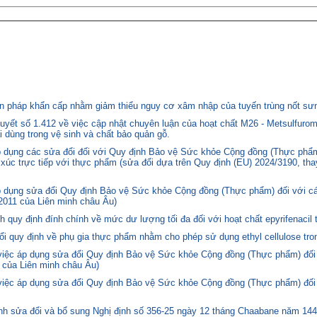
 pháp khẩn cấp nhằm giảm thiểu nguy cơ xâm nhập của tuyến trùng nốt sưng
yết số 1.412 về việc cập nhật chuyên luận của hoạt chất M26 - Metsulfurom
i dùng trong vệ sinh và chất bảo quản gỗ.
áp dụng các sửa đổi đối với Quy định Bảo vệ Sức khỏe Cộng đồng (Thực phẩm
p xúc trực tiếp với thực phẩm (sửa đổi dựa trên Quy định (EU) 2024/3190, th
p dụng sửa đổi Quy định Bảo vệ Sức khỏe Cộng đồng (Thực phẩm) đối với cá
2011 của Liên minh châu Âu)
quy định đính chính về mức dư lượng tối đa đối với hoạt chất epyrifenacil 
quy định về phụ gia thực phẩm nhằm cho phép sử dụng ethyl cellulose tron
 việc áp dụng sửa đổi Quy định Bảo vệ Sức khỏe Cộng đồng (Thực phẩm) đối
 của Liên minh châu Âu)
 việc áp dụng sửa đổi Quy định Bảo vệ Sức khỏe Cộng đồng (Thực phẩm) đối
 sửa đổi và bổ sung Nghị định số 356-25 ngày 12 tháng Chaabane năm 1446 