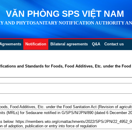
VĂN PHÒNG SPS VIỆT NAM
Y AND PHYTOSANITARY NOTIFICATION AUTHORITY AN
Agreements
Notification
Bilateral agreements
Q&A
Contact us
ications and Standards for Foods, Food Additives, Etc. under the Food S
ods, Food Additives, Etc. under the Food Sanitation Act (Revision of agricultu
its (MRLs) for Sedaxane notified in G/SPS/N/JPN/890 (dated 6 December 20
 as below: https://members.wto.org/crnattachments/2022/SPS/JPN/22_4952_0
of adoption, publication or entry into force of regulation