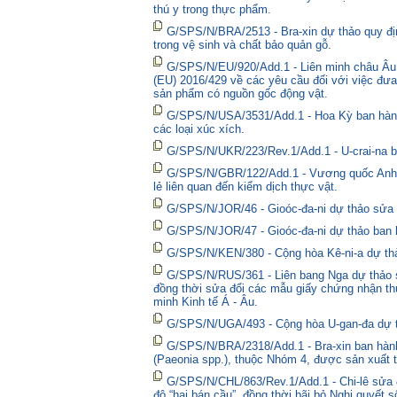
thú y trong thực phẩm.
G/SPS/N/BRA/2513 - Bra-xin dự thảo quy địn
trong vệ sinh và chất bảo quản gỗ.
G/SPS/N/EU/920/Add.1 - Liên minh châu Âu 
(EU) 2016/429 về các yêu cầu đối với việc đưa
sản phẩm có nguồn gốc động vật.
G/SPS/N/USA/3531/Add.1 - Hoa Kỳ ban hành 
các loại xúc xích.
G/SPS/N/UKR/223/Rev.1/Add.1 - U-crai-na ba
G/SPS/N/GBR/122/Add.1 - Vương quốc Anh t
lẻ liên quan đến kiểm dịch thực vật.
G/SPS/N/JOR/46 - Gioóc-đa-ni dự thảo sửa đ
G/SPS/N/JOR/47 - Gioóc-đa-ni dự thảo ban 
G/SPS/N/KEN/380 - Cộng hòa Kê-ni-a dự thả
G/SPS/N/RUS/361 - Liên bang Nga dự thảo sửa
đồng thời sửa đổi các mẫu giấy chứng nhận thú
minh Kinh tế Á - Âu.
G/SPS/N/UGA/493 - Cộng hòa U-gan-đa dự t
G/SPS/N/BRA/2318/Add.1 - Bra-xin ban hành
(Paeonia spp.), thuộc Nhóm 4, được sản xuất t
G/SPS/N/CHL/863/Rev.1/Add.1 - Chi-lê sửa đổ
độ “hai bán cầu”, đồng thời bãi bỏ Nghị quyết 