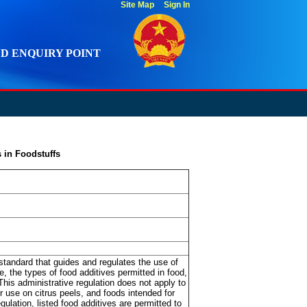
Site Map
Sign In
D ENQUIRY POINT
 in Foodstuffs
standard that guides and regulates the use of
e, the types of food additives permitted in food,
his administrative regulation does not apply to
 use on citrus peels, and foods intended for
gulation, listed food additives are permitted to