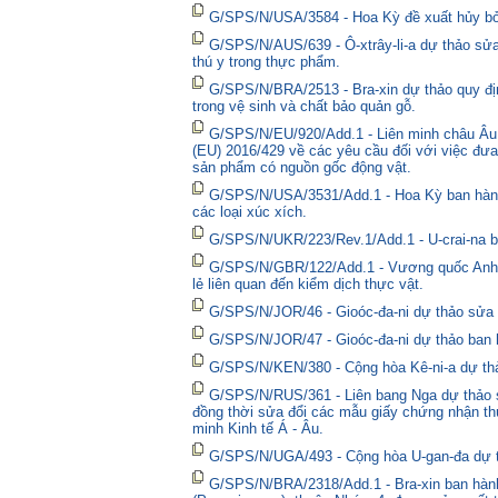
G/SPS/N/USA/3584 - Hoa Kỳ đề xuất hủy bỏ 
G/SPS/N/AUS/639 - Ô-xtrây-li-a dự thảo sửa
thú y trong thực phẩm.
G/SPS/N/BRA/2513 - Bra-xin dự thảo quy địn
trong vệ sinh và chất bảo quản gỗ.
G/SPS/N/EU/920/Add.1 - Liên minh châu Âu 
(EU) 2016/429 về các yêu cầu đối với việc đưa
sản phẩm có nguồn gốc động vật.
G/SPS/N/USA/3531/Add.1 - Hoa Kỳ ban hành 
các loại xúc xích.
G/SPS/N/UKR/223/Rev.1/Add.1 - U-crai-na ba
G/SPS/N/GBR/122/Add.1 - Vương quốc Anh t
lẻ liên quan đến kiểm dịch thực vật.
G/SPS/N/JOR/46 - Gioóc-đa-ni dự thảo sửa đ
G/SPS/N/JOR/47 - Gioóc-đa-ni dự thảo ban 
G/SPS/N/KEN/380 - Cộng hòa Kê-ni-a dự thả
G/SPS/N/RUS/361 - Liên bang Nga dự thảo sửa
đồng thời sửa đổi các mẫu giấy chứng nhận thú
minh Kinh tế Á - Âu.
G/SPS/N/UGA/493 - Cộng hòa U-gan-đa dự t
G/SPS/N/BRA/2318/Add.1 - Bra-xin ban hành