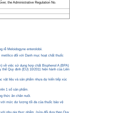
over, the Administrative Regulation No.
 rễ Meloidogyne enterolobii.
 metílico đối với Danh mục hoạt chất thuốc
) về việc sử dụng hợp chất Bisphenol A (BPA)
ay thế Quy định (EU) 10/2011 hiện hành của Liên
c vật liệu và sản phẩm nhựa dự kiến tiếp xúc
trên 1 số sản phẩm.
g thức ăn chăn nuôi.
 với mức dư lượng tối đa của thuốc bảo vệ
 với phụ gia thực phẩm. (sửa đổi dựa theo Quy