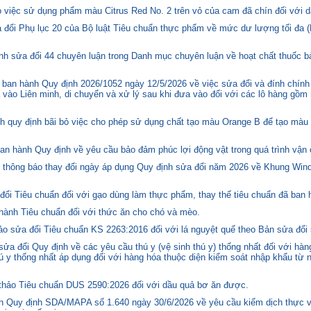
việc sử dụng phẩm màu Citrus Red No. 2 trên vỏ của cam đã chín đối với d
 đổi Phụ lục 20 của Bộ luật Tiêu chuẩn thực phẩm về mức dư lượng tối đa (
h sửa đổi 44 chuyên luận trong Danh mục chuyên luận về hoạt chất thuốc bả
ban hành Quy định 2026/1052 ngày 12/5/2026 về việc sửa đổi và đính chính
 vào Liên minh, di chuyển và xử lý sau khi đưa vào đối với các lô hàng gồm 
quy định bãi bỏ việc cho phép sử dụng chất tạo màu Orange B để tạo màu c
n hành Quy định về yêu cầu bảo đảm phúc lợi động vật trong quá trình vận c
hông báo thay đổi ngày áp dụng Quy định sửa đổi năm 2026 về Khung Winds
ổi Tiêu chuẩn đối với gạo dùng làm thực phẩm, thay thế tiêu chuẩn đã ban
hành Tiêu chuẩn đối với thức ăn cho chó và mèo.
o sửa đổi Tiêu chuẩn KS 2263:2016 đối với lá nguyệt quế theo Bản sửa đổi
 đổi Quy định về các yêu cầu thú y (vệ sinh thú y) thống nhất đối với hàng
 y thống nhất áp dụng đối với hàng hóa thuộc diện kiểm soát nhập khẩu từ n
hảo Tiêu chuẩn DUS 2590:2026 đối với dầu quả bơ ăn được.
 Quy định SDA/MAPA số 1.640 ngày 30/6/2026 về yêu cầu kiểm dịch thực vậ