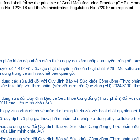
 in food shall follow the principle of Good Manufacturing Practice (GMP). More
ion No. 12/2018 and the Administrative Regulation No. 7/2019 are repealed
 pháp khẩn cấp nhằm giảm thiểu nguy cơ xâm nhập của tuyến trùng nốt sưng
yết số 1.412 về việc cập nhật chuyên luận của hoạt chất M26 - Metsulfurom
i dùng trong vệ sinh và chất bảo quản gỗ.
áp dụng các sửa đổi đối với Quy định Bảo vệ Sức khỏe Cộng đồng (Thực phẩm
p xúc trực tiếp với thực phẩm (sửa đổi dựa trên Quy định (EU) 2024/3190, th
p dụng sửa đổi Quy định Bảo vệ Sức khỏe Cộng đồng (Thực phẩm) đối với cá
2011 của Liên minh châu Âu)
quy định đính chính về mức dư lượng tối đa đối với hoạt chất epyrifenacil 
quy định về phụ gia thực phẩm nhằm cho phép sử dụng ethyl cellulose tron
 việc áp dụng sửa đổi Quy định Bảo vệ Sức khỏe Cộng đồng (Thực phẩm) đối
 của Liên minh châu Âu)
 việc áp dụng sửa đổi Quy định Bảo vệ Sức khỏe Cộng đồng (Thực phẩm) đối