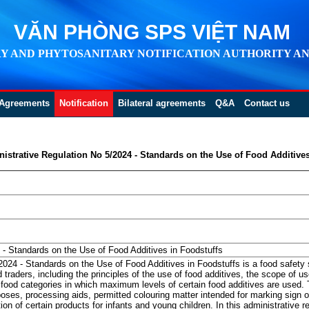
VĂN PHÒNG SPS VIỆT NAM
Y AND PHYTOSANITARY NOTIFICATION AUTHORITY AN
Agreements
Notification
Bilateral agreements
Q&A
Contact us
istrative Regulation No 5/2024 - Standards on the Use of Food Additives
 - Standards on the Use of Food Additives in Foodstuffs
024 - Standards on the Use of Food Additives in Foodstuffs is a food safety 
traders, including the principles of the use of food additives, the scope of us
ood categories in which maximum levels of certain food additives are used. T
oses, processing aids, permitted colouring matter intended for marking sign or
ion of certain products for infants and young children. In this administrative re