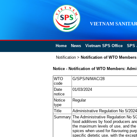
VIETNAM SANITAR
Home
News
Vietnam SPS Office
SPS 
Notification
>
Notification of WTO Members
Notice - Notification of WTO Members: Admin
WTO
G/SPS/N/MAC/28
code
Date
01/03/2024
notice
Notice
Regular
type
Title
Administrative Regulation No 5/2024
Summary
The Administrative Regulation No 5/2
food additives by food producers and 
the maximum levels of use, and the f
spices when used for flavouring purp
specific dietetic use, with the except