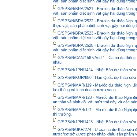
vật, sản phẩm diệt sinh vật gây hại dùng trong
G/SPS/N/BRA/2521 - Bra-xin dự thảo Nghị qu
vật, sản phẩm diệt sinh vật gây hại dùng trong
G/SPS/N/BRA/2522 - Bra-xin dự thảo Nghị quy
thực vật, sản phẩm diệt sinh vật gây hại dùng 
G/SPS/N/BRA/2523 - Bra-xin dự thảo Nghị qu
vật, sản phẩm diệt sinh vật gây hại dùng trong
G/SPS/N/BRA/2525 - Bra-xin dự thảo Nghị qu
vật, sản phẩm diệt sinh vật gây hại dùng trong
G/SPS/N/CAN/1587/Add.1 - Ca-na-đa thông bá
nhau.
G/SPS/N/JPN/1424 - Nhật Bản dự thảo sửa đổ
G/SPS/N/KOR/850 - Hàn Quốc dự thảo sửa đổ
G/SPS/N/MAR/119 - Ma-rốc dự thảo Nghị định
lưu thông và kinh doanh rượu vang.
G/SPS/N/MAR/120 - Ma-rốc dự thảo Nghị địn
an toàn vệ sinh đối với mứt trái cây và các sả
G/SPS/N/MAR/121 - Ma-rốc dự thảo Nghị định 
thị trường.
G/SPS/N/JPN/1423 - Nhật Bản dự thảo sửa đổ
G/SPS/N/UKR/274 - U-crai-na dự thảo sửa đổ
nước/cơ sở được phép nhập khẩu sản phẩm và