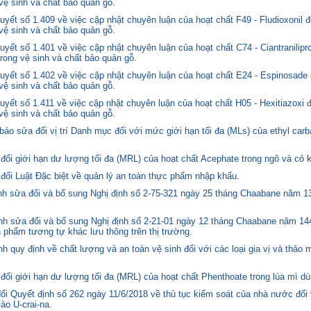
 vệ sinh và chất bảo quản gỗ.
yết số 1.409 về việc cập nhật chuyên luận của hoạt chất F49 - Fludioxonil 
 vệ sinh và chất bảo quản gỗ.
ết số 1.401 về việc cập nhật chuyên luận của hoạt chất C74 - Ciantranilipr
trong vệ sinh và chất bảo quản gỗ.
yết số 1.402 về việc cập nhật chuyên luận của hoạt chất E24 - Espinosade 
 vệ sinh và chất bảo quản gỗ.
yết số 1.411 về việc cập nhật chuyên luận của hoạt chất H05 - Hexitiazoxi 
 vệ sinh và chất bảo quản gỗ.
o sửa đổi vị trí Danh mục đối với mức giới hạn tối đa (MLs) của ethyl carb
i giới hạn dư lượng tối đa (MRL) của hoạt chất Acephate trong ngô và cỏ k
i Luật Đặc biệt về quản lý an toàn thực phẩm nhập khẩu.
 sửa đổi và bổ sung Nghị định số 2-75-321 ngày 25 tháng Chaabane năm 1397
h sửa đổi và bổ sung Nghị định số 2-21-01 ngày 12 tháng Chaabane năm 144
n phẩm tương tự khác lưu thông trên thị trường.
quy định về chất lượng và an toàn vệ sinh đối với các loại gia vị và thảo 
i giới hạn dư lượng tối đa (MRL) của hoạt chất Phenthoate trong lúa mì dù
i Quyết định số 262 ngày 11/6/2018 về thủ tục kiểm soát của nhà nước đối
o U-crai-na.