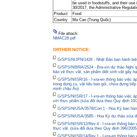
be used in foodstuffs, and their use
30/2017, the Administrative Regulat
Product
Food
Country
Ma Cao (Trung Quốc)
File attach:
NMAC28.pdf
ORTHER NOTICE:
G/SPS/N/JPN/1426 - Nhật Bản ban hành biện
G/SPS/N/BRA/2524 - Bra-xin dự thảo Nghị qu
bảo vệ thực vật, sản phẩm diệt sinh vật gây hạ
G/SPS/N/ISR/16 - I-xra-en thông báo việc 
trong dụng cụ, vật liệu bao gói, chứa đựng tiế
minh châu Âu).
G/SPS/N/ISR/17 - I-xra-en thông báo việc á
với thực phẩm (sửa đổi dựa theo Quy định 10/
G/SPS/N/USA/3578/Corr.1 - Hoa Kỳ ban hành 
G/SPS/N/USA/3585 - Hoa Kỳ dự thảo sửa đổi 
G/SPS/N/ISR/12/Rev.4 - I-xra-en thông báo
thực vật. (sửa đổi dựa theo Quy định 396/2005
G/SPS/N/ISR/14/Rev.1 - I-xra-en thông báo