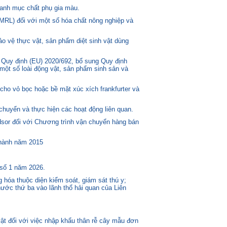
anh mục chất phụ gia màu.
MRL) đối với một số hóa chất nông nghiệp và
o vệ thực vật, sản phẩm diệt sinh vật dùng
 Quy định (EU) 2020/692, bổ sung Quy định
một số loài động vật, sản phẩm sinh sản và
ho vỏ bọc hoặc bề mặt xúc xích frankfurter và
huyển và thực hiện các hoạt động liên quan.
or đối với Chương trình vận chuyển hàng bán
 hành năm 2015
 số 1 năm 2026.
 hóa thuộc diện kiểm soát, giám sát thú y;
ước thứ ba vào lãnh thổ hải quan của Liên
t đối với việc nhập khẩu thân rễ cây mẫu đơn