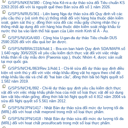
G/SPS/N/KEN/380 - Cộng hòa Kê-ni-a dự thảo sửa đổi Tiêu chuẩn KS
2263:2016 đối với lá nguyệt quế theo Bản sửa đổi số 1 năm 2026.
G/SPS/N/RUS/361 - Liên bang Nga dự thảo sửa đổi Quy định về các
yêu cầu thú y (vệ sinh thú y) thống nhất đối với hàng hóa thuộc diện kiểm
soát, giám sát thú y; đồng thời sửa đổi các mẫu giấy chứng nhận thú y
thống nhất áp dụng đối với hàng hóa thuộc diện kiểm soát nhập khẩu từ
nước thứ ba vào lãnh thổ hải quan của Liên minh Kinh tế Á - Âu.
G/SPS/N/UGA/493 - Cộng hòa U-gan-đa dự thảo Tiêu chuẩn DUS
2590:2026 đối với dầu quả bơ ăn được.
G/SPS/N/BRA/2318/Add.1 - Bra-xin ban hành Quy định SDA/MAPA số
1.640 ngày 30/6/2026 về yêu cầu kiểm dịch thực vật đối với việc nhập
khẩu thân rễ cây mẫu đơn (Paeonia spp.), thuộc Nhóm 4, được sản xuất
tại mọi quốc gia.
G/SPS/N/CHL/863/Rev.1/Add.1 - Chi-lê sửa đổi dự thảo quy định điều
kiện vệ sinh thú y đối với việc nhập khẩu động vật họ ngựa theo chế độ
nhập khẩu lâu dài và chế độ “hai bán cầu”, đồng thời bãi bỏ Nghị quyết số
1.582 năm 2019.
G/SPS/N/CHL/892 - Chi-lê dự thảo quy định yêu cầu kiểm dịch thực
vật đối với việc nhập khẩu phấn hoa của một số loài thực vật để sử dụng
làm vật liệu nhân giống; đồng thời bãi bỏ Nghị quyết số 4.912 năm 2004 và
sửa đổi Nghị quyết số 5.561 năm 2012.
G/SPS/N/JPN/1417 - Nhật Bản dự thảo sửa đổi mức dư lượng tối đa
(MRL) đối với hoạt chất mepronil trong một số loại thực phẩm.
G/SPS/N/JPN/1418 - Nhật Bản dự thảo sửa đổi mức dư lượng tối đa
(MRL) đối với hoạt chất prosulfocarb trong một số loại thực phẩm.