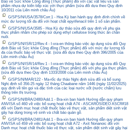
Bảo vệ Sức khỏe Cộng đồng (Thực phẩm) đối với các vật liệu và sản
phẩm nhựa dự kiến tiếp xúc với thực phẩm (sửa đổi dựa theo Quy định
10/2011 của Liên minh châu Âu)
G/SPS/N/USA/3578/Corr.1 - Hoa Kỳ ban hành quy định đính chính về
mức dư lượng tối đa đối với hoạt chất epyrifenacil trên 1 số sản phẩm.
G/SPS/N/USA/3585 - Hoa Kỳ dự thảo sửa đổi quy định về phụ gia
thực phẩm nhằm cho phép sử dụng ethyl cellulose trong thức ăn chăn
nuôi.
G/SPS/N/ISR/12/Rev.4 - I-xra-en thông báo việc áp dụng sửa đổi Quy
định Bảo vệ Sức khỏe Cộng đồng (Thực phẩm) đối với mức dư lượng tối
đa của thuốc bảo vệ thực vật. (sửa đổi dựa theo Quy định 396/2005 của
Liên minh châu Âu)
G/SPS/N/ISR/14/Rev.1 - I-xra-en thông báo việc áp dụng sửa đổi Quy
định Bảo vệ Sức khỏe Cộng đồng (Thực phẩm) đối với phụ gia thực phẩm.
(sửa đổi dựa theo Quy định 1333/2008 của Liên minh châu Âu)
G/SPS/N/MAR/122 - Ma-rốc dự thảo Nghị định sửa đổi và bổ sung
Nghị định số 356-25 ngày 12 tháng Chaabane năm 1446 (ngày 11/02/2025)
quy định về tên gọi và đặc tính của các loại nước xốt (nước chấm) lưu
thông trên thị trường.
G/SPS/N/BRA/2480/Add.1 - Bra-xin ban hành Hướng dẫn quy phạm
ANVISA số 460 về việc bổ sung hoạt chất A74 - ASCAROSÍDEO ASCR#18
đối với Danh mục hoạt chất thuốc bảo vệ thực vật, sản phẩm diệt sinh vật
gây hại dùng trong vệ sinh và chất bảo quản gỗ.
G/SPS/N/BRA/2481/Add.1 - Bra-xin ban hành Hướng dẫn quy phạm
ANVISA số 459 về việc bổ sung hoạt chất A72 - Axit Nonanoic đối với
Danh mục hoạt chất thuốc bảo vệ thực vật, sản phẩm diệt sinh vật gây hại