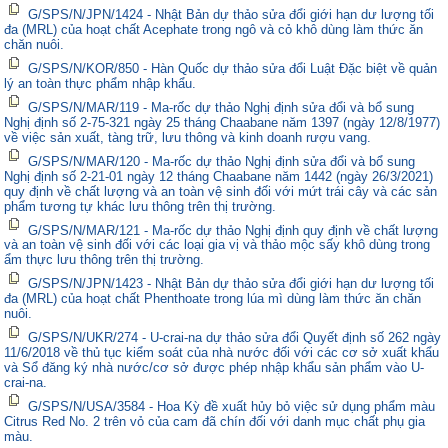
G/SPS/N/JPN/1424 - Nhật Bản dự thảo sửa đổi giới hạn dư lượng tối
đa (MRL) của hoạt chất Acephate trong ngô và cỏ khô dùng làm thức ăn
chăn nuôi.
G/SPS/N/KOR/850 - Hàn Quốc dự thảo sửa đổi Luật Đặc biệt về quản
lý an toàn thực phẩm nhập khẩu.
G/SPS/N/MAR/119 - Ma-rốc dự thảo Nghị định sửa đổi và bổ sung
Nghị định số 2-75-321 ngày 25 tháng Chaabane năm 1397 (ngày 12/8/1977)
về việc sản xuất, tàng trữ, lưu thông và kinh doanh rượu vang.
G/SPS/N/MAR/120 - Ma-rốc dự thảo Nghị định sửa đổi và bổ sung
Nghị định số 2-21-01 ngày 12 tháng Chaabane năm 1442 (ngày 26/3/2021)
quy định về chất lượng và an toàn vệ sinh đối với mứt trái cây và các sản
phẩm tương tự khác lưu thông trên thị trường.
G/SPS/N/MAR/121 - Ma-rốc dự thảo Nghị định quy định về chất lượng
và an toàn vệ sinh đối với các loại gia vị và thảo mộc sấy khô dùng trong
ẩm thực lưu thông trên thị trường.
G/SPS/N/JPN/1423 - Nhật Bản dự thảo sửa đổi giới hạn dư lượng tối
đa (MRL) của hoạt chất Phenthoate trong lúa mì dùng làm thức ăn chăn
nuôi.
G/SPS/N/UKR/274 - U-crai-na dự thảo sửa đổi Quyết định số 262 ngày
11/6/2018 về thủ tục kiểm soát của nhà nước đối với các cơ sở xuất khẩu
và Sổ đăng ký nhà nước/cơ sở được phép nhập khẩu sản phẩm vào U-
crai-na.
G/SPS/N/USA/3584 - Hoa Kỳ đề xuất hủy bỏ việc sử dụng phẩm màu
Citrus Red No. 2 trên vỏ của cam đã chín đối với danh mục chất phụ gia
màu.