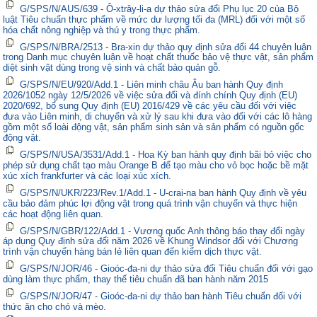
G/SPS/N/AUS/639 - Ô-xtrây-li-a dự thảo sửa đổi Phụ lục 20 của Bộ
luật Tiêu chuẩn thực phẩm về mức dư lượng tối đa (MRL) đối với một số
hóa chất nông nghiệp và thú y trong thực phẩm.
G/SPS/N/BRA/2513 - Bra-xin dự thảo quy định sửa đổi 44 chuyên luận
trong Danh mục chuyên luận về hoạt chất thuốc bảo vệ thực vật, sản phẩm
diệt sinh vật dùng trong vệ sinh và chất bảo quản gỗ.
G/SPS/N/EU/920/Add.1 - Liên minh châu Âu ban hành Quy định
2026/1052 ngày 12/5/2026 về việc sửa đổi và đính chính Quy định (EU)
2020/692, bổ sung Quy định (EU) 2016/429 về các yêu cầu đối với việc
đưa vào Liên minh, di chuyển và xử lý sau khi đưa vào đối với các lô hàng
gồm một số loài động vật, sản phẩm sinh sản và sản phẩm có nguồn gốc
động vật.
G/SPS/N/USA/3531/Add.1 - Hoa Kỳ ban hành quy định bãi bỏ việc cho
phép sử dụng chất tạo màu Orange B để tạo màu cho vỏ bọc hoặc bề mặt
xúc xích frankfurter và các loại xúc xích.
G/SPS/N/UKR/223/Rev.1/Add.1 - U-crai-na ban hành Quy định về yêu
cầu bảo đảm phúc lợi động vật trong quá trình vận chuyển và thực hiện
các hoạt động liên quan.
G/SPS/N/GBR/122/Add.1 - Vương quốc Anh thông báo thay đổi ngày
áp dụng Quy định sửa đổi năm 2026 về Khung Windsor đối với Chương
trình vận chuyển hàng bán lẻ liên quan đến kiểm dịch thực vật.
G/SPS/N/JOR/46 - Gioóc-đa-ni dự thảo sửa đổi Tiêu chuẩn đối với gạo
dùng làm thực phẩm, thay thế tiêu chuẩn đã ban hành năm 2015
G/SPS/N/JOR/47 - Gioóc-đa-ni dự thảo ban hành Tiêu chuẩn đối với
thức ăn cho chó và mèo.