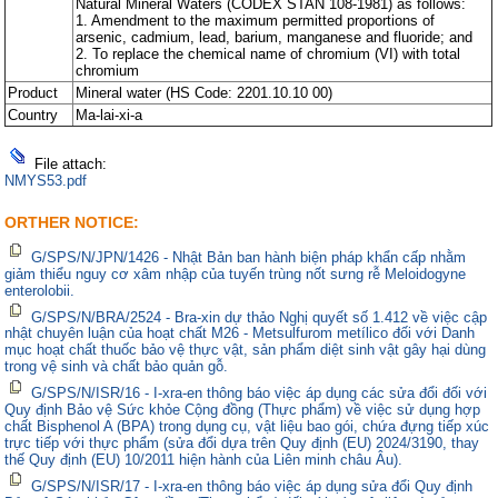
Natural Mineral Waters (CODEX STAN 108-1981) as follows:
1. Amendment to the maximum permitted proportions of
arsenic, cadmium, lead, barium, manganese and fluoride; and
2. To replace the chemical name of chromium (VI) with total
chromium
Product
Mineral water (HS Code: 2201.10.10 00)
Country
Ma-lai-xi-a
File attach:
NMYS53.pdf
ORTHER NOTICE:
G/SPS/N/JPN/1426 - Nhật Bản ban hành biện pháp khẩn cấp nhằm
giảm thiểu nguy cơ xâm nhập của tuyến trùng nốt sưng rễ Meloidogyne
enterolobii.
G/SPS/N/BRA/2524 - Bra-xin dự thảo Nghị quyết số 1.412 về việc cập
nhật chuyên luận của hoạt chất M26 - Metsulfurom metílico đối với Danh
mục hoạt chất thuốc bảo vệ thực vật, sản phẩm diệt sinh vật gây hại dùng
trong vệ sinh và chất bảo quản gỗ.
G/SPS/N/ISR/16 - I-xra-en thông báo việc áp dụng các sửa đổi đối với
Quy định Bảo vệ Sức khỏe Cộng đồng (Thực phẩm) về việc sử dụng hợp
chất Bisphenol A (BPA) trong dụng cụ, vật liệu bao gói, chứa đựng tiếp xúc
trực tiếp với thực phẩm (sửa đổi dựa trên Quy định (EU) 2024/3190, thay
thế Quy định (EU) 10/2011 hiện hành của Liên minh châu Âu).
G/SPS/N/ISR/17 - I-xra-en thông báo việc áp dụng sửa đổi Quy định