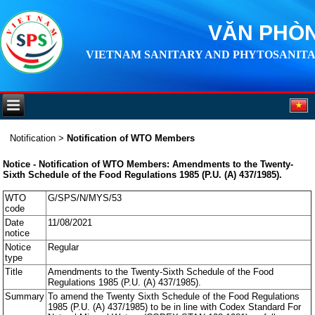
VĂN PHÒN
VIETNAM SANITARY AND PHYTOSANITA
Notification
>
Notification of WTO Members
Notice - Notification of WTO Members: Amendments to the Twenty-
Sixth Schedule of the Food Regulations 1985 (P.U. (A) 437/1985).
WTO
G/SPS/N/MYS/53
code
Date
11/08/2021
notice
Notice
Regular
type
Title
Amendments to the Twenty-Sixth Schedule of the Food
Regulations 1985 (P.U. (A) 437/1985).
Summary
To amend the Twenty Sixth Schedule of the Food Regulations
1985 (P.U. (A) 437/1985) to be in line with Codex Standard For