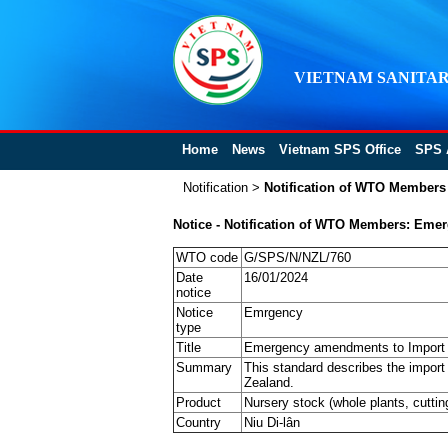
VIETNAM SANITAR
Home
News
Vietnam SPS Office
SPS 
Notification
>
Notification of WTO Members
Notice - Notification of WTO Members: Emer
WTO code
G/SPS/N/NZL/760
Date
16/01/2024
notice
Notice
Emrgency
type
Title
Emergency amendments to Import H
Summary
This standard describes the import 
Zealand.
Product
Nursery stock (whole plants, cuttin
Country
Niu Di-lân