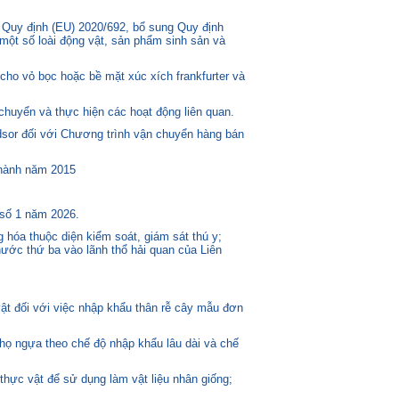
 Quy định (EU) 2020/692, bổ sung Quy định
một số loài động vật, sản phẩm sinh sản và
ho vỏ bọc hoặc bề mặt xúc xích frankfurter và
huyển và thực hiện các hoạt động liên quan.
or đối với Chương trình vận chuyển hàng bán
 hành năm 2015
 số 1 năm 2026.
 hóa thuộc diện kiểm soát, giám sát thú y;
ước thứ ba vào lãnh thổ hải quan của Liên
t đối với việc nhập khẩu thân rễ cây mẫu đơn
 họ ngựa theo chế độ nhập khẩu lâu dài và chế
thực vật để sử dụng làm vật liệu nhân giống;