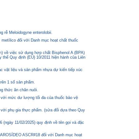
 rễ Meloidogyne enterolobii.
 metílico đối với Danh mục hoạt chất thuốc
) về việc sử dụng hợp chất Bisphenol A (BPA)
ay thế Quy định (EU) 10/2011 hiện hành của Liên
c vật liệu và sản phẩm nhựa dự kiến tiếp xúc
trên 1 số sản phẩm.
g thức ăn chăn nuôi.
 với mức dư lượng tối đa của thuốc bảo vệ
 với phụ gia thực phẩm. (sửa đổi dựa theo Quy
(ngày 11/02/2025) quy định về tên gọi và đặc
ASCAROSÍDEO ASCR#18 đối với Danh mục hoạt