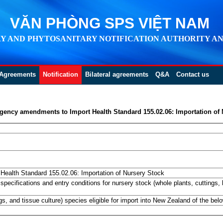
VĂN PHÒNG SPS VIỆT NAM
Y AND PHYTOSANITARY NOTIFICATION AUTHORITY AN
Agreements
Notification
Bilateral agreements
Q&A
Contact us
gency amendments to Import Health Standard 155.02.06: Importation of 
ealth Standard 155.02.06: Importation of Nursery Stock
specifications and entry conditions for nursery stock (whole plants, cuttings,
gs, and tissue culture) species eligible for import into New Zealand of the bel