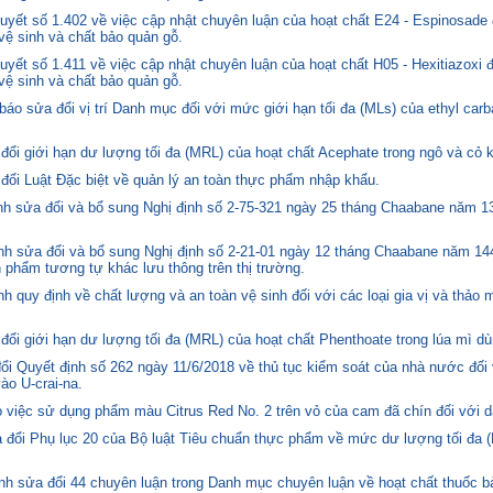
yết số 1.402 về việc cập nhật chuyên luận của hoạt chất E24 - Espinosade 
 vệ sinh và chất bảo quản gỗ.
yết số 1.411 về việc cập nhật chuyên luận của hoạt chất H05 - Hexitiazoxi 
 vệ sinh và chất bảo quản gỗ.
o sửa đổi vị trí Danh mục đối với mức giới hạn tối đa (MLs) của ethyl carb
i giới hạn dư lượng tối đa (MRL) của hoạt chất Acephate trong ngô và cỏ k
i Luật Đặc biệt về quản lý an toàn thực phẩm nhập khẩu.
 sửa đổi và bổ sung Nghị định số 2-75-321 ngày 25 tháng Chaabane năm 1397
h sửa đổi và bổ sung Nghị định số 2-21-01 ngày 12 tháng Chaabane năm 144
n phẩm tương tự khác lưu thông trên thị trường.
quy định về chất lượng và an toàn vệ sinh đối với các loại gia vị và thảo 
i giới hạn dư lượng tối đa (MRL) của hoạt chất Phenthoate trong lúa mì dù
i Quyết định số 262 ngày 11/6/2018 về thủ tục kiểm soát của nhà nước đối
o U-crai-na.
việc sử dụng phẩm màu Citrus Red No. 2 trên vỏ của cam đã chín đối với d
 đổi Phụ lục 20 của Bộ luật Tiêu chuẩn thực phẩm về mức dư lượng tối đa (
h sửa đổi 44 chuyên luận trong Danh mục chuyên luận về hoạt chất thuốc bả