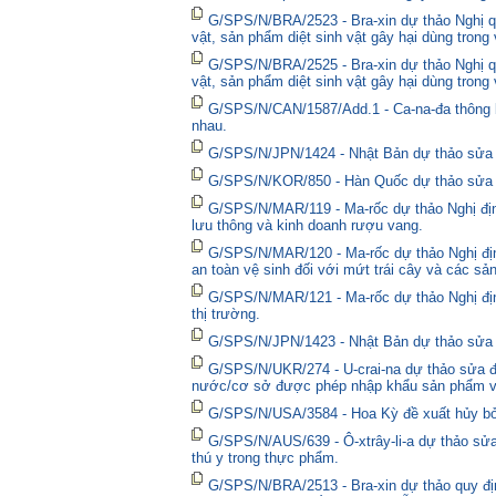
G/SPS/N/BRA/2523 - Bra-xin dự thảo Nghị qu
vật, sản phẩm diệt sinh vật gây hại dùng trong
G/SPS/N/BRA/2525 - Bra-xin dự thảo Nghị qu
vật, sản phẩm diệt sinh vật gây hại dùng trong
G/SPS/N/CAN/1587/Add.1 - Ca-na-đa thông bá
nhau.
G/SPS/N/JPN/1424 - Nhật Bản dự thảo sửa đổ
G/SPS/N/KOR/850 - Hàn Quốc dự thảo sửa đổ
G/SPS/N/MAR/119 - Ma-rốc dự thảo Nghị định
lưu thông và kinh doanh rượu vang.
G/SPS/N/MAR/120 - Ma-rốc dự thảo Nghị địn
an toàn vệ sinh đối với mứt trái cây và các sả
G/SPS/N/MAR/121 - Ma-rốc dự thảo Nghị định 
thị trường.
G/SPS/N/JPN/1423 - Nhật Bản dự thảo sửa đổ
G/SPS/N/UKR/274 - U-crai-na dự thảo sửa đổ
nước/cơ sở được phép nhập khẩu sản phẩm và
G/SPS/N/USA/3584 - Hoa Kỳ đề xuất hủy bỏ 
G/SPS/N/AUS/639 - Ô-xtrây-li-a dự thảo sửa
thú y trong thực phẩm.
G/SPS/N/BRA/2513 - Bra-xin dự thảo quy địn