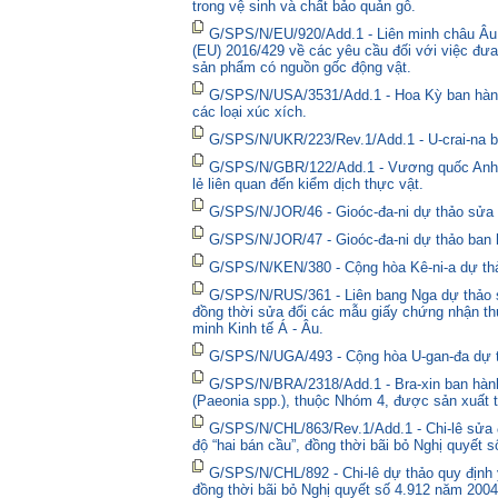
trong vệ sinh và chất bảo quản gỗ.
G/SPS/N/EU/920/Add.1 - Liên minh châu Âu 
(EU) 2016/429 về các yêu cầu đối với việc đưa
sản phẩm có nguồn gốc động vật.
G/SPS/N/USA/3531/Add.1 - Hoa Kỳ ban hành 
các loại xúc xích.
G/SPS/N/UKR/223/Rev.1/Add.1 - U-crai-na ba
G/SPS/N/GBR/122/Add.1 - Vương quốc Anh t
lẻ liên quan đến kiểm dịch thực vật.
G/SPS/N/JOR/46 - Gioóc-đa-ni dự thảo sửa đ
G/SPS/N/JOR/47 - Gioóc-đa-ni dự thảo ban 
G/SPS/N/KEN/380 - Cộng hòa Kê-ni-a dự thả
G/SPS/N/RUS/361 - Liên bang Nga dự thảo sửa
đồng thời sửa đổi các mẫu giấy chứng nhận thú
minh Kinh tế Á - Âu.
G/SPS/N/UGA/493 - Cộng hòa U-gan-đa dự t
G/SPS/N/BRA/2318/Add.1 - Bra-xin ban hành
(Paeonia spp.), thuộc Nhóm 4, được sản xuất t
G/SPS/N/CHL/863/Rev.1/Add.1 - Chi-lê sửa đổ
độ “hai bán cầu”, đồng thời bãi bỏ Nghị quyết 
G/SPS/N/CHL/892 - Chi-lê dự thảo quy định y
đồng thời bãi bỏ Nghị quyết số 4.912 năm 2004