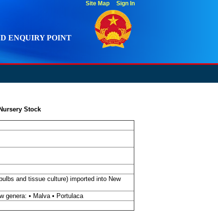
Site Map
Sign In
D ENQUIRY POINT
Nursery Stock
 bulbs and tissue culture) imported into New
ow genera: • Malva • Portulaca