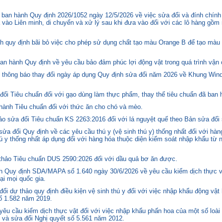
ban hành Quy định 2026/1052 ngày 12/5/2026 về việc sửa đổi và đính chính
 vào Liên minh, di chuyển và xử lý sau khi đưa vào đối với các lô hàng gồm 
quy định bãi bỏ việc cho phép sử dụng chất tạo màu Orange B để tạo màu c
n hành Quy định về yêu cầu bảo đảm phúc lợi động vật trong quá trình vận c
hông báo thay đổi ngày áp dụng Quy định sửa đổi năm 2026 về Khung Winds
ổi Tiêu chuẩn đối với gạo dùng làm thực phẩm, thay thế tiêu chuẩn đã ban
hành Tiêu chuẩn đối với thức ăn cho chó và mèo.
o sửa đổi Tiêu chuẩn KS 2263:2016 đối với lá nguyệt quế theo Bản sửa đổi
 đổi Quy định về các yêu cầu thú y (vệ sinh thú y) thống nhất đối với hàng
 y thống nhất áp dụng đối với hàng hóa thuộc diện kiểm soát nhập khẩu từ n
hảo Tiêu chuẩn DUS 2590:2026 đối với dầu quả bơ ăn được.
 Quy định SDA/MAPA số 1.640 ngày 30/6/2026 về yêu cầu kiểm dịch thực vậ
ại mọi quốc gia.
i dự thảo quy định điều kiện vệ sinh thú y đối với việc nhập khẩu động vật
số 1.582 năm 2019.
êu cầu kiểm dịch thực vật đối với việc nhập khẩu phấn hoa của một số loài 
 và sửa đổi Nghị quyết số 5.561 năm 2012.