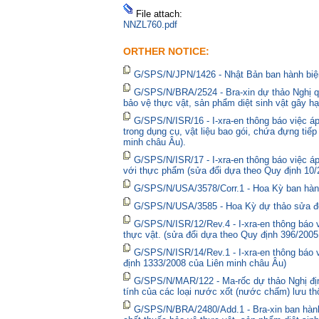
File attach:
NNZL760.pdf
ORTHER NOTICE:
G/SPS/N/JPN/1426 - Nhật Bản ban hành biện
G/SPS/N/BRA/2524 - Bra-xin dự thảo Nghị qu
bảo vệ thực vật, sản phẩm diệt sinh vật gây hạ
G/SPS/N/ISR/16 - I-xra-en thông báo việc 
trong dụng cụ, vật liệu bao gói, chứa đựng tiế
minh châu Âu).
G/SPS/N/ISR/17 - I-xra-en thông báo việc á
với thực phẩm (sửa đổi dựa theo Quy định 10/
G/SPS/N/USA/3578/Corr.1 - Hoa Kỳ ban hành 
G/SPS/N/USA/3585 - Hoa Kỳ dự thảo sửa đổi 
G/SPS/N/ISR/12/Rev.4 - I-xra-en thông báo
thực vật. (sửa đổi dựa theo Quy định 396/2005
G/SPS/N/ISR/14/Rev.1 - I-xra-en thông báo
định 1333/2008 của Liên minh châu Âu)
G/SPS/N/MAR/122 - Ma-rốc dự thảo Nghị định
tính của các loại nước xốt (nước chấm) lưu thô
G/SPS/N/BRA/2480/Add.1 - Bra-xin ban hà