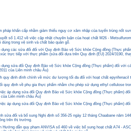
 pháp khẩn cấp nhằm giảm thiểu nguy cơ xâm nhập của tuyến trùng nốt sưng
yết số 1.412 về việc cập nhật chuyên luận của hoạt chất M26 - Metsulfurom
i dùng trong vệ sinh và chất bảo quản gỗ.
áp dụng các sửa đổi đối với Quy định Bảo vệ Sức khỏe Cộng đồng (Thực phẩm
p xúc trực tiếp với thực phẩm (sửa đổi dựa trên Quy định (EU) 2024/3190, th
p dụng sửa đổi Quy định Bảo vệ Sức khỏe Cộng đồng (Thực phẩm) đối với cá
2011 của Liên minh châu Âu)
quy định đính chính về mức dư lượng tối đa đối với hoạt chất epyrifenacil 
quy định về phụ gia thực phẩm nhằm cho phép sử dụng ethyl cellulose tron
 việc áp dụng sửa đổi Quy định Bảo vệ Sức khỏe Cộng đồng (Thực phẩm) đối
 của Liên minh châu Âu)
 việc áp dụng sửa đổi Quy định Bảo vệ Sức khỏe Cộng đồng (Thực phẩm) đối
 sửa đổi và bổ sung Nghị định số 356-25 ngày 12 tháng Chaabane năm 1446 
ng trên thị trường.
nh Hướng dẫn quy phạm ANVISA số 460 về việc bổ sung hoạt chất A74 - 