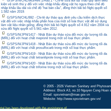
G/SPS/N/CHL/863/Rev.1/Add.1 - Chi-lê sửa đổi dự thảo quy định điều
kiện vệ sinh thú y đối với việc nhập khẩu động vật họ ngựa theo chế độ
nhập khẩu lâu dài và chế độ “hai bán cầu”, đồng thời bãi bỏ Nghị quyết số
1.582 năm 2019.
G/SPS/N/CHL/892 - Chi-lê dự thảo quy định yêu cầu kiểm dịch thực
vật đối với việc nhập khẩu phấn hoa của một số loài thực vật để sử dụng
làm vật liệu nhân giống; đồng thời bãi bỏ Nghị quyết số 4.912 năm 2004 và
sửa đổi Nghị quyết số 5.561 năm 2012.
G/SPS/N/JPN/1417 - Nhật Bản dự thảo sửa đổi mức dư lượng tối đa
(MRL) đối với hoạt chất mepronil trong một số loại thực phẩm.
G/SPS/N/JPN/1418 - Nhật Bản dự thảo sửa đổi mức dư lượng tối đa
(MRL) đối với hoạt chất prosulfocarb trong một số loại thực phẩm.
G/SPS/N/JPN/1419 - Nhật Bản dự thảo sửa đổi mức dư lượng tối đa
(MRL) đối với hoạt chất tetraniliprole trong một số loại thực phẩm.
G/SPS/N/JPN/1420 - Nhật Bản dự thảo sửa đổi mức dư lượng tối đa
(MRL) đối với hoạt chất triforine trong một số loại thực phẩm.
© 2005 - 2026 Vietnam Sanitary and Phytosanita
Address: Block A3, no.10 Nguyen Cong Hoan st
Email: spsvietnam@mae.gov.vn
Website: http://www.spsvietnam.gov.vn/
tal has been developed with the assistance of