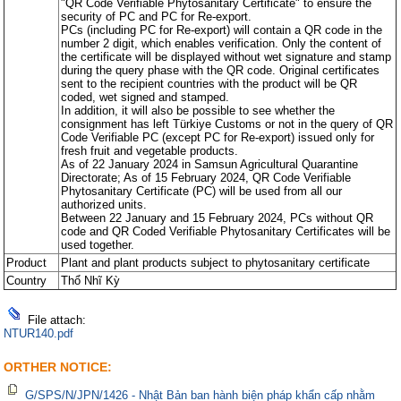
"QR Code Verifiable Phytosanitary Certificate" to ensure the
security of PC and PC for Re-export.
PCs (including PC for Re-export) will contain a QR code in the
number 2 digit, which enables verification. Only the content of
the certificate will be displayed without wet signature and stamp
during the query phase with the QR code. Original certificates
sent to the recipient countries with the product will be QR
coded, wet signed and stamped.
In addition, it will also be possible to see whether the
consignment has left Türkiye Customs or not in the query of QR
Code Verifiable PC (except PC for Re-export) issued only for
fresh fruit and vegetable products.
As of 22 January 2024 in Samsun Agricultural Quarantine
Directorate; As of 15 February 2024, QR Code Verifiable
Phytosanitary Certificate (PC) will be used from all our
authorized units.
Between 22 January and 15 February 2024, PCs without QR
code and QR Coded Verifiable Phytosanitary Certificates will be
used together.
Product
Plant and plant products subject to phytosanitary certificate
Country
Thổ Nhĩ Kỳ
File attach:
NTUR140.pdf
ORTHER NOTICE:
G/SPS/N/JPN/1426 - Nhật Bản ban hành biện pháp khẩn cấp nhằm