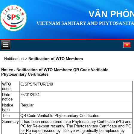
VĂN PHÒN
VIETNAM SANITARY AND PHYTOSANITA
Notification
>
Notification of WTO Members
Notice - Notification of WTO Members: QR Code Verifiable
Phytosanitary Certificates
WTO
G/SPS/N/TUR/140
code
Date
26/01/2024
notice
Notice
Regular
type
Title
QR Code Verifiable Phytosanitary Certificates
Summary
It has been encountered fake Phytosanitary Certificate (PC) and
PC for Re-export recently. The Phytosanitary Certificate and PC
for Re-export issued by Türkiye will gradually be replaced by