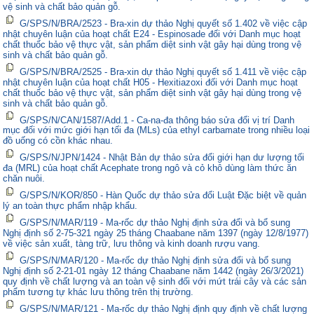
vệ sinh và chất bảo quản gỗ.
G/SPS/N/BRA/2523 - Bra-xin dự thảo Nghị quyết số 1.402 về việc cập
nhật chuyên luận của hoạt chất E24 - Espinosade đối với Danh mục hoạt
chất thuốc bảo vệ thực vật, sản phẩm diệt sinh vật gây hại dùng trong vệ
sinh và chất bảo quản gỗ.
G/SPS/N/BRA/2525 - Bra-xin dự thảo Nghị quyết số 1.411 về việc cập
nhật chuyên luận của hoạt chất H05 - Hexitiazoxi đối với Danh mục hoạt
chất thuốc bảo vệ thực vật, sản phẩm diệt sinh vật gây hại dùng trong vệ
sinh và chất bảo quản gỗ.
G/SPS/N/CAN/1587/Add.1 - Ca-na-đa thông báo sửa đổi vị trí Danh
mục đối với mức giới hạn tối đa (MLs) của ethyl carbamate trong nhiều loại
đồ uống có cồn khác nhau.
G/SPS/N/JPN/1424 - Nhật Bản dự thảo sửa đổi giới hạn dư lượng tối
đa (MRL) của hoạt chất Acephate trong ngô và cỏ khô dùng làm thức ăn
chăn nuôi.
G/SPS/N/KOR/850 - Hàn Quốc dự thảo sửa đổi Luật Đặc biệt về quản
lý an toàn thực phẩm nhập khẩu.
G/SPS/N/MAR/119 - Ma-rốc dự thảo Nghị định sửa đổi và bổ sung
Nghị định số 2-75-321 ngày 25 tháng Chaabane năm 1397 (ngày 12/8/1977)
về việc sản xuất, tàng trữ, lưu thông và kinh doanh rượu vang.
G/SPS/N/MAR/120 - Ma-rốc dự thảo Nghị định sửa đổi và bổ sung
Nghị định số 2-21-01 ngày 12 tháng Chaabane năm 1442 (ngày 26/3/2021)
quy định về chất lượng và an toàn vệ sinh đối với mứt trái cây và các sản
phẩm tương tự khác lưu thông trên thị trường.
G/SPS/N/MAR/121 - Ma-rốc dự thảo Nghị định quy định về chất lượng