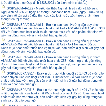
(sửa đổi dựa theo Quy định 1333/2008 của Liên minh châu Âu)
G/SPS/N/MAR/122 - Ma-rốc dự thảo Nghị định sửa đổi và bổ sung
Nghị định số 356-25 ngày 12 tháng Chaabane năm 1446 (ngày 11/02/2025)
quy định về tên gọi và đặc tính của các loại nước xốt (nước chấm) lưu
thông trên thị trường.
G/SPS/N/BRA/2480/Add.1 - Bra-xin ban hành Hướng dẫn quy phạm
ANVISA số 460 về việc bổ sung hoạt chất A74 - ASCAROSÍDEO ASCR#18
đối với Danh mục hoạt chất thuốc bảo vệ thực vật, sản phẩm diệt sinh vật
gây hại dùng trong vệ sinh và chất bảo quản gỗ.
G/SPS/N/BRA/2481/Add.1 - Bra-xin ban hành Hướng dẫn quy phạm
ANVISA số 459 về việc bổ sung hoạt chất A72 - Axit Nonanoic đối với
Danh mục hoạt chất thuốc bảo vệ thực vật, sản phẩm diệt sinh vật gây hại
dùng trong vệ sinh và chất bảo quản gỗ.
G/SPS/N/BRA/2483/Add.1 - Bra-xin ban hành Hướng dẫn quy phạm
ANVISA số 461 về việc cập nhật hoạt chất C55 - Các hợp chất gốc đồng
đối với Danh mục hoạt chất thuốc bảo vệ thực vật, sản phẩm diệt sinh vật
gây hại dùng trong vệ sinh và chất bảo quản gỗ.
G/SPS/N/BRA/2514 - Bra-xin dự thảo Nghị quyết số 1.403 về việc cập
nhật chuyên luận của hoạt chất P34 - Piriproxifem đối với Danh mục hoạt
chất thuốc bảo vệ thực vật, sản phẩm diệt sinh vật gây hại dùng trong vệ
sinh và chất bảo quản gỗ.
G/SPS/N/BRA/2515 - Bra-xin dự thảo Nghị quyết số 1.404 về việc cập
nhật chuyên luận của hoạt chất P53 - Protioconazol đối với Danh mục hoạt
chất thuốc bảo vệ thực vật, sản phẩm diệt sinh vật gây hại dùng trong vệ
sinh và chất bảo quản gỗ.
G/SPS/N/BRA/2516 - Bra-xin dự thảo Nghị quyết số 1.405 về việc cập