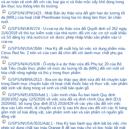
và an toàn vệ sinh đối với các loại gia vị và thảo mộc sấy khô dùng trong
ẩm thực lưu thông trên thị trường.
G/SPS/N/JPN/1423 - Nhật Bản dự thảo sửa đổi giới hạn dư lượng tối
đa (MRL) của hoạt chất Phenthoate trong lúa mì dùng làm thức ăn chăn
nuôi.
G/SPS/N/UKR/274 - U-crai-na dự thảo sửa đổi Quyết định số 262 ngày
11/6/2018 về thủ tục kiểm soát của nhà nước đối với các cơ sở xuất khẩu
và Sổ đăng ký nhà nước/cơ sở được phép nhập khẩu sản phẩm vào U-
crai-na.
G/SPS/N/USA/3584 - Hoa Kỳ đề xuất hủy bỏ việc sử dụng phẩm màu
Citrus Red No. 2 trên vỏ của cam đã chín đối với danh mục chất phụ gia
màu.
G/SPS/N/AUS/639 - Ô-xtrây-li-a dự thảo sửa đổi Phụ lục 20 của Bộ
luật Tiêu chuẩn thực phẩm về mức dư lượng tối đa (MRL) đối với một số
hóa chất nông nghiệp và thú y trong thực phẩm.
G/SPS/N/BRA/2513 - Bra-xin dự thảo quy định sửa đổi 44 chuyên luận
trong Danh mục chuyên luận về hoạt chất thuốc bảo vệ thực vật, sản phẩm
diệt sinh vật dùng trong vệ sinh và chất bảo quản gỗ.
G/SPS/N/EU/920/Add.1 - Liên minh châu Âu ban hành Quy định
2026/1052 ngày 12/5/2026 về việc sửa đổi và đính chính Quy định (EU)
2020/692, bổ sung Quy định (EU) 2016/429 về các yêu cầu đối với việc
đưa vào Liên minh, di chuyển và xử lý sau khi đưa vào đối với các lô hàng
gồm một số loài động vật, sản phẩm sinh sản và sản phẩm có nguồn gốc
động vật.
G/SPS/N/USA/3531/Add.1 - Hoa Kỳ ban hành quy định bãi bỏ việc cho
phép sử dụng chất tạo màu Orange B để tạo màu cho vỏ bọc hoặc bề mặt