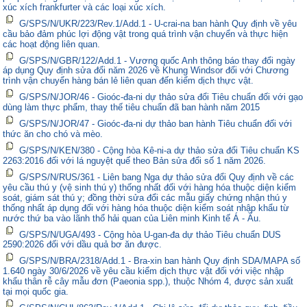
xúc xích frankfurter và các loại xúc xích.
G/SPS/N/UKR/223/Rev.1/Add.1 - U-crai-na ban hành Quy định về yêu
cầu bảo đảm phúc lợi động vật trong quá trình vận chuyển và thực hiện
các hoạt động liên quan.
G/SPS/N/GBR/122/Add.1 - Vương quốc Anh thông báo thay đổi ngày
áp dụng Quy định sửa đổi năm 2026 về Khung Windsor đối với Chương
trình vận chuyển hàng bán lẻ liên quan đến kiểm dịch thực vật.
G/SPS/N/JOR/46 - Gioóc-đa-ni dự thảo sửa đổi Tiêu chuẩn đối với gạo
dùng làm thực phẩm, thay thế tiêu chuẩn đã ban hành năm 2015
G/SPS/N/JOR/47 - Gioóc-đa-ni dự thảo ban hành Tiêu chuẩn đối với
thức ăn cho chó và mèo.
G/SPS/N/KEN/380 - Cộng hòa Kê-ni-a dự thảo sửa đổi Tiêu chuẩn KS
2263:2016 đối với lá nguyệt quế theo Bản sửa đổi số 1 năm 2026.
G/SPS/N/RUS/361 - Liên bang Nga dự thảo sửa đổi Quy định về các
yêu cầu thú y (vệ sinh thú y) thống nhất đối với hàng hóa thuộc diện kiểm
soát, giám sát thú y; đồng thời sửa đổi các mẫu giấy chứng nhận thú y
thống nhất áp dụng đối với hàng hóa thuộc diện kiểm soát nhập khẩu từ
nước thứ ba vào lãnh thổ hải quan của Liên minh Kinh tế Á - Âu.
G/SPS/N/UGA/493 - Cộng hòa U-gan-đa dự thảo Tiêu chuẩn DUS
2590:2026 đối với dầu quả bơ ăn được.
G/SPS/N/BRA/2318/Add.1 - Bra-xin ban hành Quy định SDA/MAPA số
1.640 ngày 30/6/2026 về yêu cầu kiểm dịch thực vật đối với việc nhập
khẩu thân rễ cây mẫu đơn (Paeonia spp.), thuộc Nhóm 4, được sản xuất
tại mọi quốc gia.