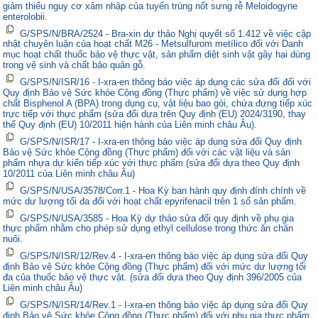
giảm thiểu nguy cơ xâm nhập của tuyến trùng nốt sưng rễ Meloidogyne
enterolobii.
G/SPS/N/BRA/2524 - Bra-xin dự thảo Nghị quyết số 1.412 về việc cập
nhật chuyên luận của hoạt chất M26 - Metsulfurom metílico đối với Danh
mục hoạt chất thuốc bảo vệ thực vật, sản phẩm diệt sinh vật gây hại dùng
trong vệ sinh và chất bảo quản gỗ.
G/SPS/N/ISR/16 - I-xra-en thông báo việc áp dụng các sửa đổi đối với
Quy định Bảo vệ Sức khỏe Cộng đồng (Thực phẩm) về việc sử dụng hợp
chất Bisphenol A (BPA) trong dụng cụ, vật liệu bao gói, chứa đựng tiếp xúc
trực tiếp với thực phẩm (sửa đổi dựa trên Quy định (EU) 2024/3190, thay
thế Quy định (EU) 10/2011 hiện hành của Liên minh châu Âu).
G/SPS/N/ISR/17 - I-xra-en thông báo việc áp dụng sửa đổi Quy định
Bảo vệ Sức khỏe Cộng đồng (Thực phẩm) đối với các vật liệu và sản
phẩm nhựa dự kiến tiếp xúc với thực phẩm (sửa đổi dựa theo Quy định
10/2011 của Liên minh châu Âu)
G/SPS/N/USA/3578/Corr.1 - Hoa Kỳ ban hành quy định đính chính về
mức dư lượng tối đa đối với hoạt chất epyrifenacil trên 1 số sản phẩm.
G/SPS/N/USA/3585 - Hoa Kỳ dự thảo sửa đổi quy định về phụ gia
thực phẩm nhằm cho phép sử dụng ethyl cellulose trong thức ăn chăn
nuôi.
G/SPS/N/ISR/12/Rev.4 - I-xra-en thông báo việc áp dụng sửa đổi Quy
định Bảo vệ Sức khỏe Cộng đồng (Thực phẩm) đối với mức dư lượng tối
đa của thuốc bảo vệ thực vật. (sửa đổi dựa theo Quy định 396/2005 của
Liên minh châu Âu)
G/SPS/N/ISR/14/Rev.1 - I-xra-en thông báo việc áp dụng sửa đổi Quy
định Bảo vệ Sức khỏe Cộng đồng (Thực phẩm) đối với phụ gia thực phẩm.