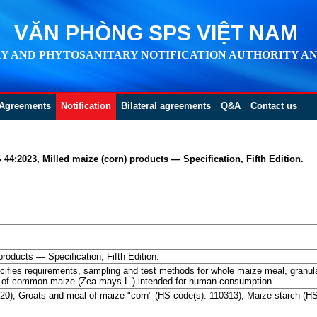
VĂN PHÒNG SPS VIỆT NAM
Y AND PHYTOSANITARY NOTIFICATION AUTHORITY AN
Agreements
Notification
Bilateral agreements
Q&A
Contact us
44:2023, Milled maize (corn) products — Specification, Fifth Edition.
roducts — Specification, Fifth Edition.
ecifies requirements, sampling and test methods for whole maize meal, granu
ins of common maize (Zea mays L.) intended for human consumption.
220); Groats and meal of maize "corn" (HS code(s): 110313); Maize starch (HS