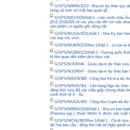
G/SPS/N/BRA/2513 - Bra-xin dự thảo quy địn
trong vệ sinh và chất bảo quản gỗ.
G/SPS/N/EU/920/Add.1 - Liên minh châu Âu 
(EU) 2016/429 về các yêu cầu đối với việc đưa
sản phẩm có nguồn gốc động vật.
G/SPS/N/USA/3531/Add.1 - Hoa Kỳ ban hành 
các loại xúc xích.
G/SPS/N/UKR/223/Rev.1/Add.1 - U-crai-na ba
G/SPS/N/GBR/122/Add.1 - Vương quốc Anh t
lẻ liên quan đến kiểm dịch thực vật.
G/SPS/N/JOR/46 - Gioóc-đa-ni dự thảo sửa đ
G/SPS/N/JOR/47 - Gioóc-đa-ni dự thảo ban 
G/SPS/N/KEN/380 - Cộng hòa Kê-ni-a dự thả
G/SPS/N/RUS/361 - Liên bang Nga dự thảo sửa
đồng thời sửa đổi các mẫu giấy chứng nhận thú
minh Kinh tế Á - Âu.
G/SPS/N/UGA/493 - Cộng hòa U-gan-đa dự t
G/SPS/N/BRA/2318/Add.1 - Bra-xin ban hành
(Paeonia spp.), thuộc Nhóm 4, được sản xuất t
G/SPS/N/CHL/863/Rev.1/Add.1 - Chi-lê sửa đổ
độ “hai bán cầu”, đồng thời bãi bỏ Nghị quyết 