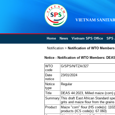
VIETNAM SANITAR
Home
News
Vietnam SPS Office
SPS 
Notification
>
Notification of WTO Members
Notice - Notification of WTO Members: DEAS 
WTO
G/SPS/N/TZA/327
code
Date
23/01/2024
notice
Notice
Regular
type
Title
DEAS 44:2023, Milled maize (corn) p
Summary
This draft East African Standard sp
grits and maize flour from the gra
Product
Maize "corn" flour (HS code(s): 110
products (ICS code(s): 67.060)