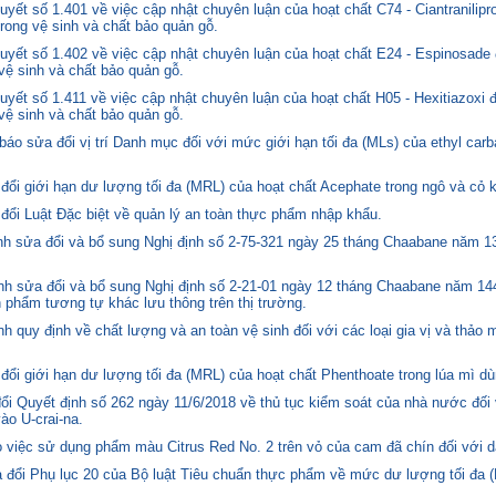
ết số 1.401 về việc cập nhật chuyên luận của hoạt chất C74 - Ciantranilipr
trong vệ sinh và chất bảo quản gỗ.
yết số 1.402 về việc cập nhật chuyên luận của hoạt chất E24 - Espinosade 
 vệ sinh và chất bảo quản gỗ.
yết số 1.411 về việc cập nhật chuyên luận của hoạt chất H05 - Hexitiazoxi 
 vệ sinh và chất bảo quản gỗ.
o sửa đổi vị trí Danh mục đối với mức giới hạn tối đa (MLs) của ethyl carb
i giới hạn dư lượng tối đa (MRL) của hoạt chất Acephate trong ngô và cỏ k
i Luật Đặc biệt về quản lý an toàn thực phẩm nhập khẩu.
 sửa đổi và bổ sung Nghị định số 2-75-321 ngày 25 tháng Chaabane năm 1397
h sửa đổi và bổ sung Nghị định số 2-21-01 ngày 12 tháng Chaabane năm 144
n phẩm tương tự khác lưu thông trên thị trường.
quy định về chất lượng và an toàn vệ sinh đối với các loại gia vị và thảo 
i giới hạn dư lượng tối đa (MRL) của hoạt chất Phenthoate trong lúa mì dù
i Quyết định số 262 ngày 11/6/2018 về thủ tục kiểm soát của nhà nước đối
o U-crai-na.
việc sử dụng phẩm màu Citrus Red No. 2 trên vỏ của cam đã chín đối với d
 đổi Phụ lục 20 của Bộ luật Tiêu chuẩn thực phẩm về mức dư lượng tối đa (