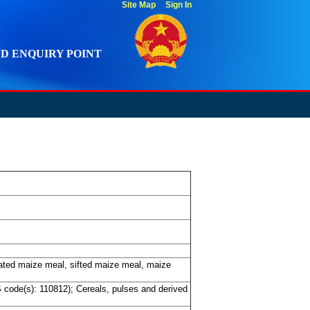
Site Map
Sign In
D ENQUIRY POINT
lated maize meal, sifted maize meal, maize
 code(s): 110812); Cereals, pulses and derived