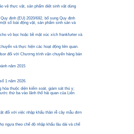
o vệ thực vật, sản phẩm diệt sinh vật dùng
 Quy định (EU) 2020/692, bổ sung Quy định
một số loài động vật, sản phẩm sinh sản và
ho vỏ bọc hoặc bề mặt xúc xích frankfurter và
huyển và thực hiện các hoạt động liên quan.
or đối với Chương trình vận chuyển hàng bán
 hành năm 2015
 số 1 năm 2026.
 hóa thuộc diện kiểm soát, giám sát thú y;
ước thứ ba vào lãnh thổ hải quan của Liên
t đối với việc nhập khẩu thân rễ cây mẫu đơn
 họ ngựa theo chế độ nhập khẩu lâu dài và chế