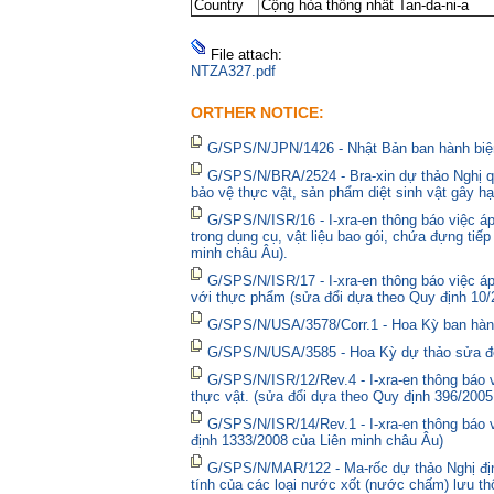
Country
Cộng hòa thống nhất Tan-da-ni-a
File attach:
NTZA327.pdf
ORTHER NOTICE:
G/SPS/N/JPN/1426 - Nhật Bản ban hành biện
G/SPS/N/BRA/2524 - Bra-xin dự thảo Nghị qu
bảo vệ thực vật, sản phẩm diệt sinh vật gây hạ
G/SPS/N/ISR/16 - I-xra-en thông báo việc 
trong dụng cụ, vật liệu bao gói, chứa đựng tiế
minh châu Âu).
G/SPS/N/ISR/17 - I-xra-en thông báo việc á
với thực phẩm (sửa đổi dựa theo Quy định 10/
G/SPS/N/USA/3578/Corr.1 - Hoa Kỳ ban hành 
G/SPS/N/USA/3585 - Hoa Kỳ dự thảo sửa đổi 
G/SPS/N/ISR/12/Rev.4 - I-xra-en thông báo
thực vật. (sửa đổi dựa theo Quy định 396/2005
G/SPS/N/ISR/14/Rev.1 - I-xra-en thông báo
định 1333/2008 của Liên minh châu Âu)
G/SPS/N/MAR/122 - Ma-rốc dự thảo Nghị định
tính của các loại nước xốt (nước chấm) lưu thô