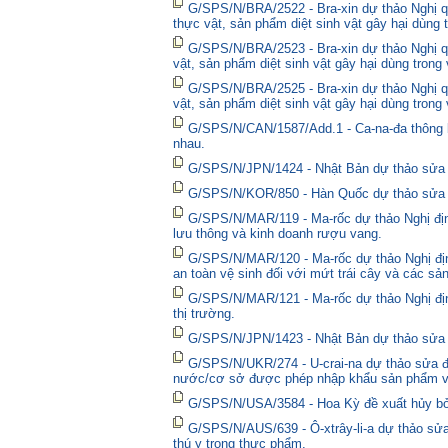
G/SPS/N/BRA/2522 - Bra-xin dự thảo Nghị quy
thực vật, sản phẩm diệt sinh vật gây hại dùng 
G/SPS/N/BRA/2523 - Bra-xin dự thảo Nghị qu
vật, sản phẩm diệt sinh vật gây hại dùng trong
G/SPS/N/BRA/2525 - Bra-xin dự thảo Nghị qu
vật, sản phẩm diệt sinh vật gây hại dùng trong
G/SPS/N/CAN/1587/Add.1 - Ca-na-đa thông bá
nhau.
G/SPS/N/JPN/1424 - Nhật Bản dự thảo sửa đổ
G/SPS/N/KOR/850 - Hàn Quốc dự thảo sửa đổ
G/SPS/N/MAR/119 - Ma-rốc dự thảo Nghị định
lưu thông và kinh doanh rượu vang.
G/SPS/N/MAR/120 - Ma-rốc dự thảo Nghị địn
an toàn vệ sinh đối với mứt trái cây và các sả
G/SPS/N/MAR/121 - Ma-rốc dự thảo Nghị định 
thị trường.
G/SPS/N/JPN/1423 - Nhật Bản dự thảo sửa đổ
G/SPS/N/UKR/274 - U-crai-na dự thảo sửa đổ
nước/cơ sở được phép nhập khẩu sản phẩm và
G/SPS/N/USA/3584 - Hoa Kỳ đề xuất hủy bỏ 
G/SPS/N/AUS/639 - Ô-xtrây-li-a dự thảo sửa
thú y trong thực phẩm.