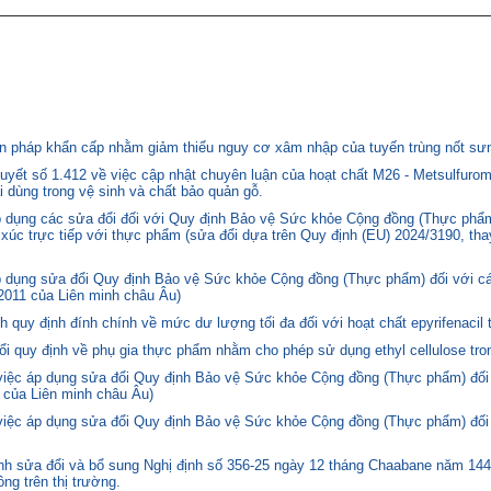
 pháp khẩn cấp nhằm giảm thiểu nguy cơ xâm nhập của tuyến trùng nốt sưng
yết số 1.412 về việc cập nhật chuyên luận của hoạt chất M26 - Metsulfurom
i dùng trong vệ sinh và chất bảo quản gỗ.
áp dụng các sửa đổi đối với Quy định Bảo vệ Sức khỏe Cộng đồng (Thực phẩm
p xúc trực tiếp với thực phẩm (sửa đổi dựa trên Quy định (EU) 2024/3190, th
p dụng sửa đổi Quy định Bảo vệ Sức khỏe Cộng đồng (Thực phẩm) đối với cá
2011 của Liên minh châu Âu)
quy định đính chính về mức dư lượng tối đa đối với hoạt chất epyrifenacil 
quy định về phụ gia thực phẩm nhằm cho phép sử dụng ethyl cellulose tron
 việc áp dụng sửa đổi Quy định Bảo vệ Sức khỏe Cộng đồng (Thực phẩm) đối
 của Liên minh châu Âu)
 việc áp dụng sửa đổi Quy định Bảo vệ Sức khỏe Cộng đồng (Thực phẩm) đối
 sửa đổi và bổ sung Nghị định số 356-25 ngày 12 tháng Chaabane năm 1446 
ng trên thị trường.