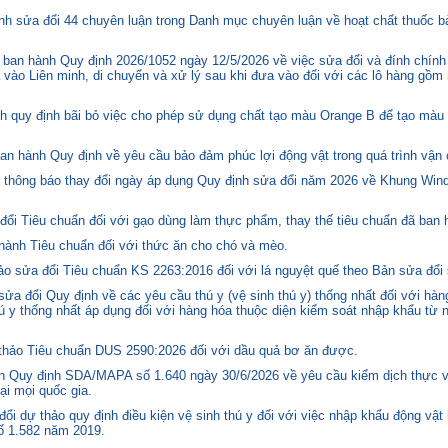
h sửa đổi 44 chuyên luận trong Danh mục chuyên luận về hoạt chất thuốc bả
ban hành Quy định 2026/1052 ngày 12/5/2026 về việc sửa đổi và đính chính
 vào Liên minh, di chuyển và xử lý sau khi đưa vào đối với các lô hàng gồm 
quy định bãi bỏ việc cho phép sử dụng chất tạo màu Orange B để tạo màu c
n hành Quy định về yêu cầu bảo đảm phúc lợi động vật trong quá trình vận c
hông báo thay đổi ngày áp dụng Quy định sửa đổi năm 2026 về Khung Winds
ổi Tiêu chuẩn đối với gạo dùng làm thực phẩm, thay thế tiêu chuẩn đã ban
hành Tiêu chuẩn đối với thức ăn cho chó và mèo.
o sửa đổi Tiêu chuẩn KS 2263:2016 đối với lá nguyệt quế theo Bản sửa đổi
 đổi Quy định về các yêu cầu thú y (vệ sinh thú y) thống nhất đối với hàng
 y thống nhất áp dụng đối với hàng hóa thuộc diện kiểm soát nhập khẩu từ n
hảo Tiêu chuẩn DUS 2590:2026 đối với dầu quả bơ ăn được.
 Quy định SDA/MAPA số 1.640 ngày 30/6/2026 về yêu cầu kiểm dịch thực vậ
ại mọi quốc gia.
i dự thảo quy định điều kiện vệ sinh thú y đối với việc nhập khẩu động vật
số 1.582 năm 2019.