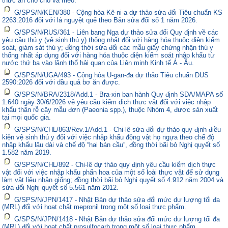
thức ăn cho chó và mèo.
G/SPS/N/KEN/380 - Cộng hòa Kê-ni-a dự thảo sửa đổi Tiêu chuẩn KS
2263:2016 đối với lá nguyệt quế theo Bản sửa đổi số 1 năm 2026.
G/SPS/N/RUS/361 - Liên bang Nga dự thảo sửa đổi Quy định về các
yêu cầu thú y (vệ sinh thú y) thống nhất đối với hàng hóa thuộc diện kiểm
soát, giám sát thú y; đồng thời sửa đổi các mẫu giấy chứng nhận thú y
thống nhất áp dụng đối với hàng hóa thuộc diện kiểm soát nhập khẩu từ
nước thứ ba vào lãnh thổ hải quan của Liên minh Kinh tế Á - Âu.
G/SPS/N/UGA/493 - Cộng hòa U-gan-đa dự thảo Tiêu chuẩn DUS
2590:2026 đối với dầu quả bơ ăn được.
G/SPS/N/BRA/2318/Add.1 - Bra-xin ban hành Quy định SDA/MAPA số
1.640 ngày 30/6/2026 về yêu cầu kiểm dịch thực vật đối với việc nhập
khẩu thân rễ cây mẫu đơn (Paeonia spp.), thuộc Nhóm 4, được sản xuất
tại mọi quốc gia.
G/SPS/N/CHL/863/Rev.1/Add.1 - Chi-lê sửa đổi dự thảo quy định điều
kiện vệ sinh thú y đối với việc nhập khẩu động vật họ ngựa theo chế độ
nhập khẩu lâu dài và chế độ “hai bán cầu”, đồng thời bãi bỏ Nghị quyết số
1.582 năm 2019.
G/SPS/N/CHL/892 - Chi-lê dự thảo quy định yêu cầu kiểm dịch thực
vật đối với việc nhập khẩu phấn hoa của một số loài thực vật để sử dụng
làm vật liệu nhân giống; đồng thời bãi bỏ Nghị quyết số 4.912 năm 2004 và
sửa đổi Nghị quyết số 5.561 năm 2012.
G/SPS/N/JPN/1417 - Nhật Bản dự thảo sửa đổi mức dư lượng tối đa
(MRL) đối với hoạt chất mepronil trong một số loại thực phẩm.
G/SPS/N/JPN/1418 - Nhật Bản dự thảo sửa đổi mức dư lượng tối đa
(MRL) đối với hoạt chất prosulfocarb trong một số loại thực phẩm.