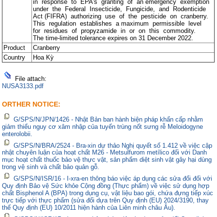
in response to EPA's granting of an emergency exemption
under the Federal Insecticide, Fungicide, and Rodenticide
Act (FIFRA) authorizing use of the pesticide on cranberry.
This regulation establishes a maximum permissible level
for residues of propyzamide in or on this commodity.
The time-limited tolerance expires on 31 December 2022.
Product
Cranberry
Country
Hoa Kỳ
File attach:
NUSA3133.pdf
ORTHER NOTICE:
G/SPS/N/JPN/1426 - Nhật Bản ban hành biện pháp khẩn cấp nhằm
giảm thiểu nguy cơ xâm nhập của tuyến trùng nốt sưng rễ Meloidogyne
enterolobii.
G/SPS/N/BRA/2524 - Bra-xin dự thảo Nghị quyết số 1.412 về việc cập
nhật chuyên luận của hoạt chất M26 - Metsulfurom metílico đối với Danh
mục hoạt chất thuốc bảo vệ thực vật, sản phẩm diệt sinh vật gây hại dùng
trong vệ sinh và chất bảo quản gỗ.
G/SPS/N/ISR/16 - I-xra-en thông báo việc áp dụng các sửa đổi đối với
Quy định Bảo vệ Sức khỏe Cộng đồng (Thực phẩm) về việc sử dụng hợp
chất Bisphenol A (BPA) trong dụng cụ, vật liệu bao gói, chứa đựng tiếp xúc
trực tiếp với thực phẩm (sửa đổi dựa trên Quy định (EU) 2024/3190, thay
thế Quy định (EU) 10/2011 hiện hành của Liên minh châu Âu).