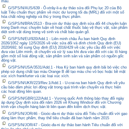
màu.
G/SPS/N/AUS/639 - Ô-xtrây-li-a dự thảo sửa đổi Phụ lục 20 của Bộ
luật Tiêu chuẩn thực phẩm về mức dư lượng tối đa (MRL) đối với một số
hóa chất nông nghiệp và thú y trong thực phẩm.
G/SPS/N/BRA/2513 - Bra-xin dự thảo quy định sửa đổi 44 chuyên luận
trong Danh mục chuyên luận về hoạt chất thuốc bảo vệ thực vật, sản phẩm
diệt sinh vật dùng trong vệ sinh và chất bảo quản gỗ.
G/SPS/N/EU/920/Add.1 - Liên minh châu Âu ban hành Quy định
2026/1052 ngày 12/5/2026 về việc sửa đổi và đính chính Quy định (EU)
2020/692, bổ sung Quy định (EU) 2016/429 về các yêu cầu đối với việc
đưa vào Liên minh, di chuyển và xử lý sau khi đưa vào đối với các lô hàng
gồm một số loài động vật, sản phẩm sinh sản và sản phẩm có nguồn gốc
động vật.
G/SPS/N/USA/3531/Add.1 - Hoa Kỳ ban hành quy định bãi bỏ việc cho
phép sử dụng chất tạo màu Orange B để tạo màu cho vỏ bọc hoặc bề mặt
xúc xích frankfurter và các loại xúc xích.
G/SPS/N/UKR/223/Rev.1/Add.1 - U-crai-na ban hành Quy định về yêu
cầu bảo đảm phúc lợi động vật trong quá trình vận chuyển và thực hiện
các hoạt động liên quan.
G/SPS/N/GBR/122/Add.1 - Vương quốc Anh thông báo thay đổi ngày
áp dụng Quy định sửa đổi năm 2026 về Khung Windsor đối với Chương
trình vận chuyển hàng bán lẻ liên quan đến kiểm dịch thực vật.
G/SPS/N/JOR/46 - Gioóc-đa-ni dự thảo sửa đổi Tiêu chuẩn đối với gạo
dùng làm thực phẩm, thay thế tiêu chuẩn đã ban hành năm 2015
G/SPS/N/JOR/47 - Gioóc-đa-ni dự thảo ban hành Tiêu chuẩn đối với