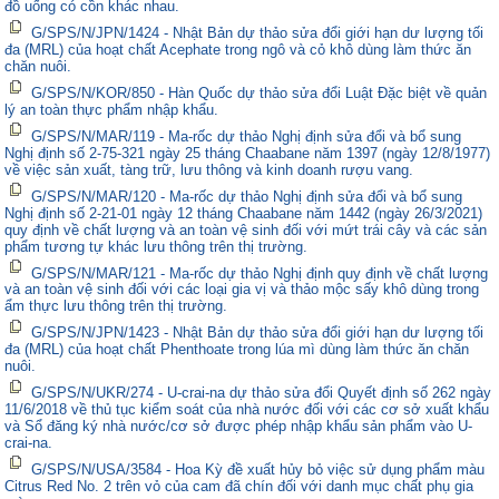
đồ uống có cồn khác nhau.
G/SPS/N/JPN/1424 - Nhật Bản dự thảo sửa đổi giới hạn dư lượng tối
đa (MRL) của hoạt chất Acephate trong ngô và cỏ khô dùng làm thức ăn
chăn nuôi.
G/SPS/N/KOR/850 - Hàn Quốc dự thảo sửa đổi Luật Đặc biệt về quản
lý an toàn thực phẩm nhập khẩu.
G/SPS/N/MAR/119 - Ma-rốc dự thảo Nghị định sửa đổi và bổ sung
Nghị định số 2-75-321 ngày 25 tháng Chaabane năm 1397 (ngày 12/8/1977)
về việc sản xuất, tàng trữ, lưu thông và kinh doanh rượu vang.
G/SPS/N/MAR/120 - Ma-rốc dự thảo Nghị định sửa đổi và bổ sung
Nghị định số 2-21-01 ngày 12 tháng Chaabane năm 1442 (ngày 26/3/2021)
quy định về chất lượng và an toàn vệ sinh đối với mứt trái cây và các sản
phẩm tương tự khác lưu thông trên thị trường.
G/SPS/N/MAR/121 - Ma-rốc dự thảo Nghị định quy định về chất lượng
và an toàn vệ sinh đối với các loại gia vị và thảo mộc sấy khô dùng trong
ẩm thực lưu thông trên thị trường.
G/SPS/N/JPN/1423 - Nhật Bản dự thảo sửa đổi giới hạn dư lượng tối
đa (MRL) của hoạt chất Phenthoate trong lúa mì dùng làm thức ăn chăn
nuôi.
G/SPS/N/UKR/274 - U-crai-na dự thảo sửa đổi Quyết định số 262 ngày
11/6/2018 về thủ tục kiểm soát của nhà nước đối với các cơ sở xuất khẩu
và Sổ đăng ký nhà nước/cơ sở được phép nhập khẩu sản phẩm vào U-
crai-na.
G/SPS/N/USA/3584 - Hoa Kỳ đề xuất hủy bỏ việc sử dụng phẩm màu
Citrus Red No. 2 trên vỏ của cam đã chín đối với danh mục chất phụ gia