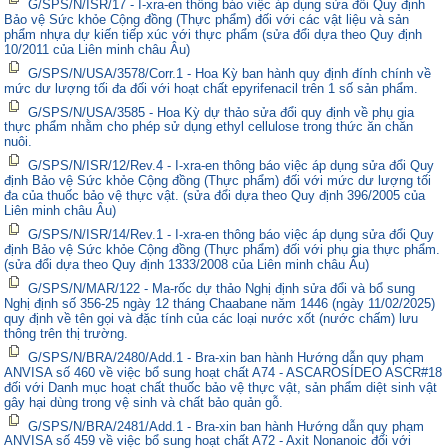
G/SPS/N/ISR/17 - I-xra-en thông báo việc áp dụng sửa đổi Quy định
Bảo vệ Sức khỏe Cộng đồng (Thực phẩm) đối với các vật liệu và sản
phẩm nhựa dự kiến tiếp xúc với thực phẩm (sửa đổi dựa theo Quy định
10/2011 của Liên minh châu Âu)
G/SPS/N/USA/3578/Corr.1 - Hoa Kỳ ban hành quy định đính chính về
mức dư lượng tối đa đối với hoạt chất epyrifenacil trên 1 số sản phẩm.
G/SPS/N/USA/3585 - Hoa Kỳ dự thảo sửa đổi quy định về phụ gia
thực phẩm nhằm cho phép sử dụng ethyl cellulose trong thức ăn chăn
nuôi.
G/SPS/N/ISR/12/Rev.4 - I-xra-en thông báo việc áp dụng sửa đổi Quy
định Bảo vệ Sức khỏe Cộng đồng (Thực phẩm) đối với mức dư lượng tối
đa của thuốc bảo vệ thực vật. (sửa đổi dựa theo Quy định 396/2005 của
Liên minh châu Âu)
G/SPS/N/ISR/14/Rev.1 - I-xra-en thông báo việc áp dụng sửa đổi Quy
định Bảo vệ Sức khỏe Cộng đồng (Thực phẩm) đối với phụ gia thực phẩm.
(sửa đổi dựa theo Quy định 1333/2008 của Liên minh châu Âu)
G/SPS/N/MAR/122 - Ma-rốc dự thảo Nghị định sửa đổi và bổ sung
Nghị định số 356-25 ngày 12 tháng Chaabane năm 1446 (ngày 11/02/2025)
quy định về tên gọi và đặc tính của các loại nước xốt (nước chấm) lưu
thông trên thị trường.
G/SPS/N/BRA/2480/Add.1 - Bra-xin ban hành Hướng dẫn quy phạm
ANVISA số 460 về việc bổ sung hoạt chất A74 - ASCAROSÍDEO ASCR#18
đối với Danh mục hoạt chất thuốc bảo vệ thực vật, sản phẩm diệt sinh vật
gây hại dùng trong vệ sinh và chất bảo quản gỗ.
G/SPS/N/BRA/2481/Add.1 - Bra-xin ban hành Hướng dẫn quy phạm
ANVISA số 459 về việc bổ sung hoạt chất A72 - Axit Nonanoic đối với