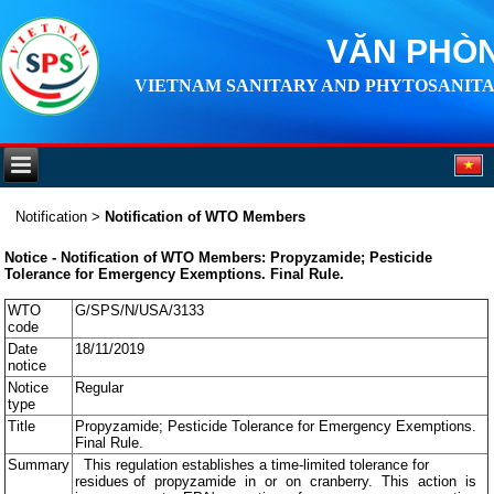
VĂN PHÒN
VIETNAM SANITARY AND PHYTOSANITA
Notification
>
Notification of WTO Members
Notice - Notification of WTO Members: Propyzamide; Pesticide
Tolerance for Emergency Exemptions. Final Rule.
WTO
G/SPS/N/USA/3133
code
Date
18/11/2019
notice
Notice
Regular
type
Title
Propyzamide; Pesticide Tolerance for Emergency Exemptions.
Final Rule.
Summary
This regulation establishes a time-limited tolerance for
residues of propyzamide in or on cranberry. This action is