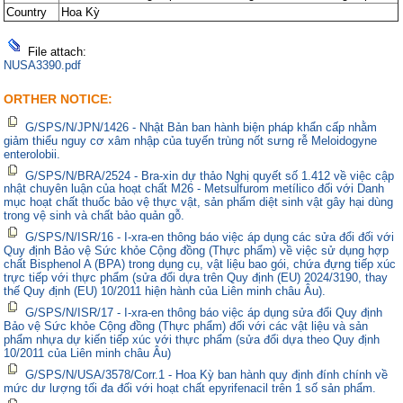
Country
Hoa Kỳ
File attach:
NUSA3390.pdf
ORTHER NOTICE:
G/SPS/N/JPN/1426 - Nhật Bản ban hành biện pháp khẩn cấp nhằm
giảm thiểu nguy cơ xâm nhập của tuyến trùng nốt sưng rễ Meloidogyne
enterolobii.
G/SPS/N/BRA/2524 - Bra-xin dự thảo Nghị quyết số 1.412 về việc cập
nhật chuyên luận của hoạt chất M26 - Metsulfurom metílico đối với Danh
mục hoạt chất thuốc bảo vệ thực vật, sản phẩm diệt sinh vật gây hại dùng
trong vệ sinh và chất bảo quản gỗ.
G/SPS/N/ISR/16 - I-xra-en thông báo việc áp dụng các sửa đổi đối với
Quy định Bảo vệ Sức khỏe Cộng đồng (Thực phẩm) về việc sử dụng hợp
chất Bisphenol A (BPA) trong dụng cụ, vật liệu bao gói, chứa đựng tiếp xúc
trực tiếp với thực phẩm (sửa đổi dựa trên Quy định (EU) 2024/3190, thay
thế Quy định (EU) 10/2011 hiện hành của Liên minh châu Âu).
G/SPS/N/ISR/17 - I-xra-en thông báo việc áp dụng sửa đổi Quy định
Bảo vệ Sức khỏe Cộng đồng (Thực phẩm) đối với các vật liệu và sản
phẩm nhựa dự kiến tiếp xúc với thực phẩm (sửa đổi dựa theo Quy định
10/2011 của Liên minh châu Âu)
G/SPS/N/USA/3578/Corr.1 - Hoa Kỳ ban hành quy định đính chính về
mức dư lượng tối đa đối với hoạt chất epyrifenacil trên 1 số sản phẩm.