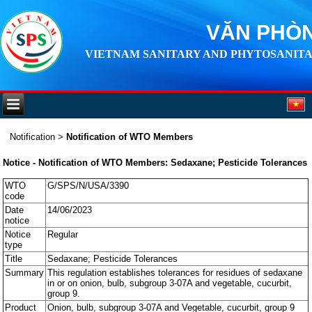
VĂN PHÒN
VIETNAM SANITARY AND PHYTOSANITA
Notification
>
Notification of WTO Members
Notice - Notification of WTO Members: Sedaxane; Pesticide Tolerances
WTO
G/SPS/N/USA/3390
code
Date
14/06/2023
notice
Notice
Regular
type
Title
Sedaxane; Pesticide Tolerances
Summary
This regulation establishes tolerances for residues of sedaxane
in or on onion, bulb, subgroup 3-07A and vegetable, cucurbit,
group 9.
Product
Onion, bulb, subgroup 3-07A and Vegetable, cucurbit, group 9