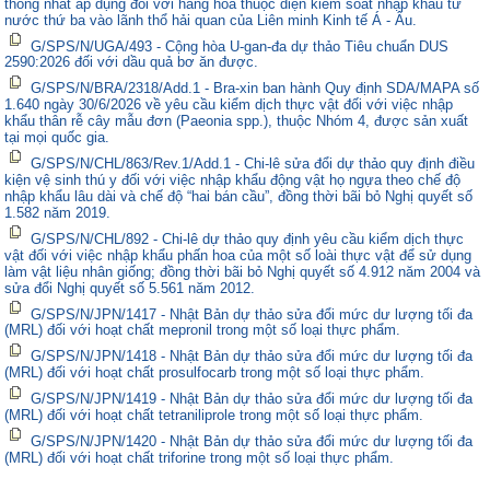
thống nhất áp dụng đối với hàng hóa thuộc diện kiểm soát nhập khẩu từ
nước thứ ba vào lãnh thổ hải quan của Liên minh Kinh tế Á - Âu.
G/SPS/N/UGA/493 - Cộng hòa U-gan-đa dự thảo Tiêu chuẩn DUS
2590:2026 đối với dầu quả bơ ăn được.
G/SPS/N/BRA/2318/Add.1 - Bra-xin ban hành Quy định SDA/MAPA số
1.640 ngày 30/6/2026 về yêu cầu kiểm dịch thực vật đối với việc nhập
khẩu thân rễ cây mẫu đơn (Paeonia spp.), thuộc Nhóm 4, được sản xuất
tại mọi quốc gia.
G/SPS/N/CHL/863/Rev.1/Add.1 - Chi-lê sửa đổi dự thảo quy định điều
kiện vệ sinh thú y đối với việc nhập khẩu động vật họ ngựa theo chế độ
nhập khẩu lâu dài và chế độ “hai bán cầu”, đồng thời bãi bỏ Nghị quyết số
1.582 năm 2019.
G/SPS/N/CHL/892 - Chi-lê dự thảo quy định yêu cầu kiểm dịch thực
vật đối với việc nhập khẩu phấn hoa của một số loài thực vật để sử dụng
làm vật liệu nhân giống; đồng thời bãi bỏ Nghị quyết số 4.912 năm 2004 và
sửa đổi Nghị quyết số 5.561 năm 2012.
G/SPS/N/JPN/1417 - Nhật Bản dự thảo sửa đổi mức dư lượng tối đa
(MRL) đối với hoạt chất mepronil trong một số loại thực phẩm.
G/SPS/N/JPN/1418 - Nhật Bản dự thảo sửa đổi mức dư lượng tối đa
(MRL) đối với hoạt chất prosulfocarb trong một số loại thực phẩm.
G/SPS/N/JPN/1419 - Nhật Bản dự thảo sửa đổi mức dư lượng tối đa
(MRL) đối với hoạt chất tetraniliprole trong một số loại thực phẩm.
G/SPS/N/JPN/1420 - Nhật Bản dự thảo sửa đổi mức dư lượng tối đa
(MRL) đối với hoạt chất triforine trong một số loại thực phẩm.