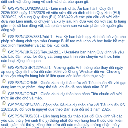
diệt sinh vật dùng trong vệ sinh và chất bảo quản gỗ.
G/SPS/N/EU/920/Add.1 - Liên minh châu Âu ban hành Quy định
2026/1052 ngày 12/5/2026 về việc sửa đổi và đính chính Quy định (EU)
2020/692, bổ sung Quy định (EU) 2016/429 về các yêu cầu đối với việc
đưa vào Liên minh, di chuyển và xử lý sau khi đưa vào đối với các lô hàng
gồm một số loài động vật, sản phẩm sinh sản và sản phẩm có nguồn gốc
động vật.
G/SPS/N/USA/3531/Add.1 - Hoa Kỳ ban hành quy định bãi bỏ việc cho
phép sử dụng chất tạo màu Orange B để tạo màu cho vỏ bọc hoặc bề mặt
xúc xích frankfurter và các loại xúc xích.
G/SPS/N/UKR/223/Rev.1/Add.1 - U-crai-na ban hành Quy định về yêu
cầu bảo đảm phúc lợi động vật trong quá trình vận chuyển và thực hiện
các hoạt động liên quan.
G/SPS/N/GBR/122/Add.1 - Vương quốc Anh thông báo thay đổi ngày
áp dụng Quy định sửa đổi năm 2026 về Khung Windsor đối với Chương
trình vận chuyển hàng bán lẻ liên quan đến kiểm dịch thực vật.
G/SPS/N/JOR/46 - Gioóc-đa-ni dự thảo sửa đổi Tiêu chuẩn đối với gạo
dùng làm thực phẩm, thay thế tiêu chuẩn đã ban hành năm 2015
G/SPS/N/JOR/47 - Gioóc-đa-ni dự thảo ban hành Tiêu chuẩn đối với
thức ăn cho chó và mèo.
G/SPS/N/KEN/380 - Cộng hòa Kê-ni-a dự thảo sửa đổi Tiêu chuẩn KS
2263:2016 đối với lá nguyệt quế theo Bản sửa đổi số 1 năm 2026.
G/SPS/N/RUS/361 - Liên bang Nga dự thảo sửa đổi Quy định về các
yêu cầu thú y (vệ sinh thú y) thống nhất đối với hàng hóa thuộc diện kiểm
soát, giám sát thú y; đồng thời sửa đổi các mẫu giấy chứng nhận thú y