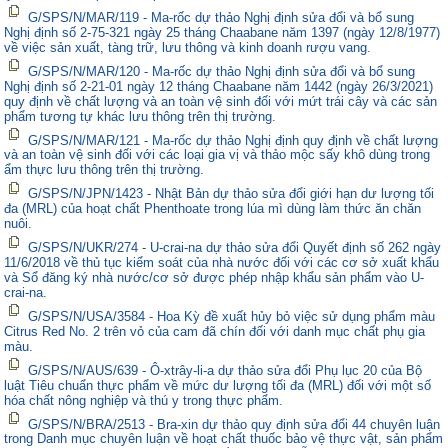
G/SPS/N/MAR/119 - Ma-rốc dự thảo Nghị định sửa đổi và bổ sung
Nghị định số 2-75-321 ngày 25 tháng Chaabane năm 1397 (ngày 12/8/1977)
về việc sản xuất, tàng trữ, lưu thông và kinh doanh rượu vang.
G/SPS/N/MAR/120 - Ma-rốc dự thảo Nghị định sửa đổi và bổ sung
Nghị định số 2-21-01 ngày 12 tháng Chaabane năm 1442 (ngày 26/3/2021)
quy định về chất lượng và an toàn vệ sinh đối với mứt trái cây và các sản
phẩm tương tự khác lưu thông trên thị trường.
G/SPS/N/MAR/121 - Ma-rốc dự thảo Nghị định quy định về chất lượng
và an toàn vệ sinh đối với các loại gia vị và thảo mộc sấy khô dùng trong
ẩm thực lưu thông trên thị trường.
G/SPS/N/JPN/1423 - Nhật Bản dự thảo sửa đổi giới hạn dư lượng tối
đa (MRL) của hoạt chất Phenthoate trong lúa mì dùng làm thức ăn chăn
nuôi.
G/SPS/N/UKR/274 - U-crai-na dự thảo sửa đổi Quyết định số 262 ngày
11/6/2018 về thủ tục kiểm soát của nhà nước đối với các cơ sở xuất khẩu
và Sổ đăng ký nhà nước/cơ sở được phép nhập khẩu sản phẩm vào U-
crai-na.
G/SPS/N/USA/3584 - Hoa Kỳ đề xuất hủy bỏ việc sử dụng phẩm màu
Citrus Red No. 2 trên vỏ của cam đã chín đối với danh mục chất phụ gia
màu.
G/SPS/N/AUS/639 - Ô-xtrây-li-a dự thảo sửa đổi Phụ lục 20 của Bộ
luật Tiêu chuẩn thực phẩm về mức dư lượng tối đa (MRL) đối với một số
hóa chất nông nghiệp và thú y trong thực phẩm.
G/SPS/N/BRA/2513 - Bra-xin dự thảo quy định sửa đổi 44 chuyên luận
trong Danh mục chuyên luận về hoạt chất thuốc bảo vệ thực vật, sản phẩm