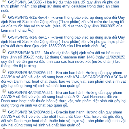
G/SPS/N/USA/3585 - Hoa Kỳ dự thảo sửa đổi quy định về phụ gia
thực phẩm nhằm cho phép sử dụng ethyl cellulose trong thức ăn chăn
nuôi.
G/SPS/N/ISR/12/Rev.4 - I-xra-en thông báo việc áp dụng sửa đổi Quy
định Bảo vệ Sức khỏe Cộng đồng (Thực phẩm) đối với mức dư lượng tối
đa của thuốc bảo vệ thực vật. (sửa đổi dựa theo Quy định 396/2005 của
Liên minh châu Âu)
G/SPS/N/ISR/14/Rev.1 - I-xra-en thông báo việc áp dụng sửa đổi Quy
định Bảo vệ Sức khỏe Cộng đồng (Thực phẩm) đối với phụ gia thực phẩm.
(sửa đổi dựa theo Quy định 1333/2008 của Liên minh châu Âu)
G/SPS/N/MAR/122 - Ma-rốc dự thảo Nghị định sửa đổi và bổ sung
Nghị định số 356-25 ngày 12 tháng Chaabane năm 1446 (ngày 11/02/2025)
quy định về tên gọi và đặc tính của các loại nước xốt (nước chấm) lưu
thông trên thị trường.
G/SPS/N/BRA/2480/Add.1 - Bra-xin ban hành Hướng dẫn quy phạm
ANVISA số 460 về việc bổ sung hoạt chất A74 - ASCAROSÍDEO ASCR#18
đối với Danh mục hoạt chất thuốc bảo vệ thực vật, sản phẩm diệt sinh vật
gây hại dùng trong vệ sinh và chất bảo quản gỗ.
G/SPS/N/BRA/2481/Add.1 - Bra-xin ban hành Hướng dẫn quy phạm
ANVISA số 459 về việc bổ sung hoạt chất A72 - Axit Nonanoic đối với
Danh mục hoạt chất thuốc bảo vệ thực vật, sản phẩm diệt sinh vật gây hại
dùng trong vệ sinh và chất bảo quản gỗ.
G/SPS/N/BRA/2483/Add.1 - Bra-xin ban hành Hướng dẫn quy phạm
ANVISA số 461 về việc cập nhật hoạt chất C55 - Các hợp chất gốc đồng
đối với Danh mục hoạt chất thuốc bảo vệ thực vật, sản phẩm diệt sinh vật
gây hại dùng trong vệ sinh và chất bảo quản gỗ.