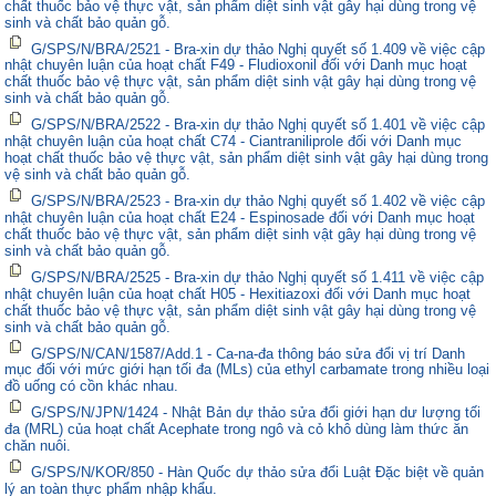
chất thuốc bảo vệ thực vật, sản phẩm diệt sinh vật gây hại dùng trong vệ
sinh và chất bảo quản gỗ.
G/SPS/N/BRA/2521 - Bra-xin dự thảo Nghị quyết số 1.409 về việc cập
nhật chuyên luận của hoạt chất F49 - Fludioxonil đối với Danh mục hoạt
chất thuốc bảo vệ thực vật, sản phẩm diệt sinh vật gây hại dùng trong vệ
sinh và chất bảo quản gỗ.
G/SPS/N/BRA/2522 - Bra-xin dự thảo Nghị quyết số 1.401 về việc cập
nhật chuyên luận của hoạt chất C74 - Ciantraniliprole đối với Danh mục
hoạt chất thuốc bảo vệ thực vật, sản phẩm diệt sinh vật gây hại dùng trong
vệ sinh và chất bảo quản gỗ.
G/SPS/N/BRA/2523 - Bra-xin dự thảo Nghị quyết số 1.402 về việc cập
nhật chuyên luận của hoạt chất E24 - Espinosade đối với Danh mục hoạt
chất thuốc bảo vệ thực vật, sản phẩm diệt sinh vật gây hại dùng trong vệ
sinh và chất bảo quản gỗ.
G/SPS/N/BRA/2525 - Bra-xin dự thảo Nghị quyết số 1.411 về việc cập
nhật chuyên luận của hoạt chất H05 - Hexitiazoxi đối với Danh mục hoạt
chất thuốc bảo vệ thực vật, sản phẩm diệt sinh vật gây hại dùng trong vệ
sinh và chất bảo quản gỗ.
G/SPS/N/CAN/1587/Add.1 - Ca-na-đa thông báo sửa đổi vị trí Danh
mục đối với mức giới hạn tối đa (MLs) của ethyl carbamate trong nhiều loại
đồ uống có cồn khác nhau.
G/SPS/N/JPN/1424 - Nhật Bản dự thảo sửa đổi giới hạn dư lượng tối
đa (MRL) của hoạt chất Acephate trong ngô và cỏ khô dùng làm thức ăn
chăn nuôi.
G/SPS/N/KOR/850 - Hàn Quốc dự thảo sửa đổi Luật Đặc biệt về quản
lý an toàn thực phẩm nhập khẩu.