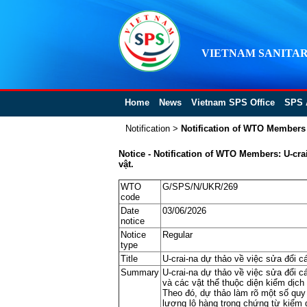
VIETNAM SANITAR
Home
News
Vietnam SPS Office
SPS 
Notification
>
Notification of WTO Members
Notice - Notification of WTO Members: U-cra
vật.
WTO
G/SPS/N/UKR/269
code
Date
03/06/2026
notice
Notice
Regular
type
Title
U-crai-na dự thảo về việc sửa đổi c
Summary
U-crai-na dự thảo về việc sửa đổi c
và các vật thể thuộc diện kiểm dịch
Theo đó, dự thảo làm rõ một số quy 
lượng lô hàng trong chứng từ kiểm dị