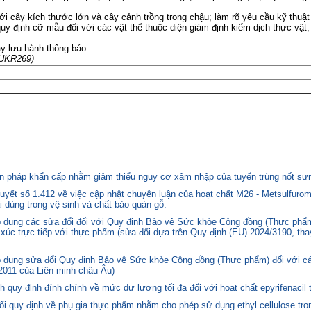
ới cây kích thước lớn và cây cảnh trồng trong chậu; làm rõ yêu cầu kỹ thuật v
quy định cỡ mẫu đối với các vật thể thuộc diện giám định kiểm dịch thực vật
ày lưu hành thông báo.
 NUKR269)
 pháp khẩn cấp nhằm giảm thiểu nguy cơ xâm nhập của tuyến trùng nốt sưng
yết số 1.412 về việc cập nhật chuyên luận của hoạt chất M26 - Metsulfurom
i dùng trong vệ sinh và chất bảo quản gỗ.
áp dụng các sửa đổi đối với Quy định Bảo vệ Sức khỏe Cộng đồng (Thực phẩm
p xúc trực tiếp với thực phẩm (sửa đổi dựa trên Quy định (EU) 2024/3190, th
p dụng sửa đổi Quy định Bảo vệ Sức khỏe Cộng đồng (Thực phẩm) đối với cá
2011 của Liên minh châu Âu)
quy định đính chính về mức dư lượng tối đa đối với hoạt chất epyrifenacil 
quy định về phụ gia thực phẩm nhằm cho phép sử dụng ethyl cellulose tron