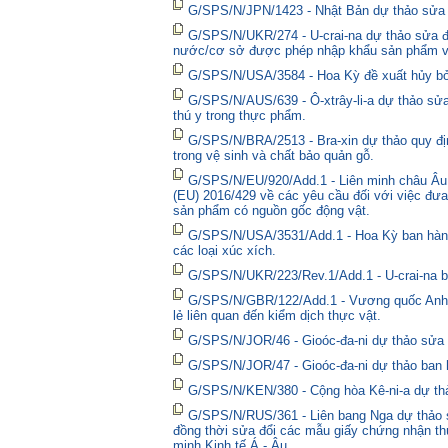
G/SPS/N/JPN/1423 - Nhật Bản dự thảo sửa đổ
G/SPS/N/UKR/274 - U-crai-na dự thảo sửa đổ
nước/cơ sở được phép nhập khẩu sản phẩm và
G/SPS/N/USA/3584 - Hoa Kỳ đề xuất hủy bỏ 
G/SPS/N/AUS/639 - Ô-xtrây-li-a dự thảo sửa
thú y trong thực phẩm.
G/SPS/N/BRA/2513 - Bra-xin dự thảo quy địn
trong vệ sinh và chất bảo quản gỗ.
G/SPS/N/EU/920/Add.1 - Liên minh châu Âu 
(EU) 2016/429 về các yêu cầu đối với việc đưa
sản phẩm có nguồn gốc động vật.
G/SPS/N/USA/3531/Add.1 - Hoa Kỳ ban hành 
các loại xúc xích.
G/SPS/N/UKR/223/Rev.1/Add.1 - U-crai-na ba
G/SPS/N/GBR/122/Add.1 - Vương quốc Anh t
lẻ liên quan đến kiểm dịch thực vật.
G/SPS/N/JOR/46 - Gioóc-đa-ni dự thảo sửa đ
G/SPS/N/JOR/47 - Gioóc-đa-ni dự thảo ban 
G/SPS/N/KEN/380 - Cộng hòa Kê-ni-a dự thả
G/SPS/N/RUS/361 - Liên bang Nga dự thảo sửa
đồng thời sửa đổi các mẫu giấy chứng nhận thú
minh Kinh tế Á - Âu.