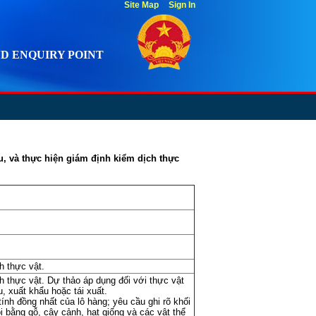
Site Map
Sign In
D ENQUIRY POINT
u, và thực hiện giám định kiểm dịch thực
h thực vật.
h thực vật. Dự thảo áp dụng đối với thực vật
, xuất khẩu hoặc tái xuất.
ính đồng nhất của lô hàng; yêu cầu ghi rõ khối
i bằng gỗ, cây cảnh, hạt giống và các vật thể