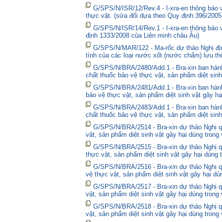
G/SPS/N/ISR/12/Rev.4 - I-xra-en thông báo
thực vật. (sửa đổi dựa theo Quy định 396/2005
G/SPS/N/ISR/14/Rev.1 - I-xra-en thông báo
định 1333/2008 của Liên minh châu Âu)
G/SPS/N/MAR/122 - Ma-rốc dự thảo Nghị định
tính của các loại nước xốt (nước chấm) lưu thô
G/SPS/N/BRA/2480/Add.1 - Bra-xin ban hà
chất thuốc bảo vệ thực vật, sản phẩm diệt sinh
G/SPS/N/BRA/2481/Add.1 - Bra-xin ban hành
bảo vệ thực vật, sản phẩm diệt sinh vật gây hạ
G/SPS/N/BRA/2483/Add.1 - Bra-xin ban hành
chất thuốc bảo vệ thực vật, sản phẩm diệt sinh
G/SPS/N/BRA/2514 - Bra-xin dự thảo Nghị qu
vật, sản phẩm diệt sinh vật gây hại dùng trong
G/SPS/N/BRA/2515 - Bra-xin dự thảo Nghị qu
thực vật, sản phẩm diệt sinh vật gây hại dùng 
G/SPS/N/BRA/2516 - Bra-xin dự thảo Nghị qu
vệ thực vật, sản phẩm diệt sinh vật gây hại dù
G/SPS/N/BRA/2517 - Bra-xin dự thảo Nghị qu
vật, sản phẩm diệt sinh vật gây hại dùng trong
G/SPS/N/BRA/2518 - Bra-xin dự thảo Nghị qu
vật, sản phẩm diệt sinh vật gây hại dùng trong