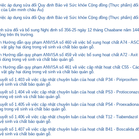
 việc áp dụng sửa đổi Quy định Bảo vệ Sức khỏe Cộng đồng (Thực phẩm) đối
 của Liên minh châu Âu)
 việc áp dụng sửa đổi Quy định Bảo vệ Sức khỏe Cộng đồng (Thực phẩm) đối
 sửa đổi và bổ sung Nghị định số 356-25 ngày 12 tháng Chaabane năm 1446 
ng trên thị trường.
nh Hướng dẫn quy phạm ANVISA số 460 về việc bổ sung hoạt chất A74 - 
 vật gây hại dùng trong vệ sinh và chất bảo quản gỗ.
 Hướng dẫn quy phạm ANVISA số 459 về việc bổ sung hoạt chất A72 - Axit 
i dùng trong vệ sinh và chất bảo quản gỗ.
 Hướng dẫn quy phạm ANVISA số 461 về việc cập nhật hoạt chất C55 - Các
 vật gây hại dùng trong vệ sinh và chất bảo quản gỗ.
yết số 1.403 về việc cập nhật chuyên luận của hoạt chất P34 - Piriproxifem
 vệ sinh và chất bảo quản gỗ.
yết số 1.404 về việc cập nhật chuyên luận của hoạt chất P53 - Protioconazo
trong vệ sinh và chất bảo quản gỗ.
yết số 1.405 về việc cập nhật chuyên luận của hoạt chất P54 - Proexadiona
ng trong vệ sinh và chất bảo quản gỗ.
yết số 1.406 về việc cập nhật chuyên luận của hoạt chất T12 - Tiabendazol
 vệ sinh và chất bảo quản gỗ.
yết số 1.407 về việc cập nhật chuyên luận của hoạt chất B41 - Boscalida đ
 vệ sinh và chất bảo quản gỗ.