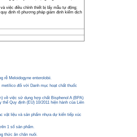
à việc điều chỉnh thiết bị lấy mẫu tự động;
; quy định rõ phương pháp giám định kiểm dịch
 rễ Meloidogyne enterolobii.
 metílico đối với Danh mục hoạt chất thuốc
) về việc sử dụng hợp chất Bisphenol A (BPA)
ay thế Quy định (EU) 10/2011 hiện hành của Liên
c vật liệu và sản phẩm nhựa dự kiến tiếp xúc
trên 1 số sản phẩm.
g thức ăn chăn nuôi.