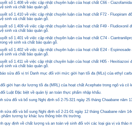
yết số 1.408 về việc cập nhật chuyên luận của hoạt chất C66 - Ciazofamida
 vệ sinh và chất bảo quản gỗ.
yết số 1.410 về việc cập nhật chuyên luận của hoạt chất F72 - Fluopiram đ
 vệ sinh và chất bảo quản gỗ.
yết số 1.409 về việc cập nhật chuyên luận của hoạt chất F49 - Fludioxonil 
 vệ sinh và chất bảo quản gỗ.
ết số 1.401 về việc cập nhật chuyên luận của hoạt chất C74 - Ciantranilipr
trong vệ sinh và chất bảo quản gỗ.
yết số 1.402 về việc cập nhật chuyên luận của hoạt chất E24 - Espinosade 
 vệ sinh và chất bảo quản gỗ.
yết số 1.411 về việc cập nhật chuyên luận của hoạt chất H05 - Hexitiazoxi 
 vệ sinh và chất bảo quản gỗ.
o sửa đổi vị trí Danh mục đối với mức giới hạn tối đa (MLs) của ethyl carb
i giới hạn dư lượng tối đa (MRL) của hoạt chất Acephate trong ngô và cỏ k
i Luật Đặc biệt về quản lý an toàn thực phẩm nhập khẩu.
 sửa đổi và bổ sung Nghị định số 2-75-321 ngày 25 tháng Chaabane năm 1397
h sửa đổi và bổ sung Nghị định số 2-21-01 ngày 12 tháng Chaabane năm 144
n phẩm tương tự khác lưu thông trên thị trường.
quy định về chất lượng và an toàn vệ sinh đối với các loại gia vị và thảo 