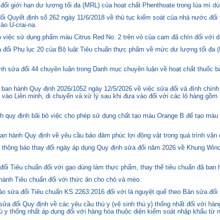
i giới hạn dư lượng tối đa (MRL) của hoạt chất Phenthoate trong lúa mì dù
i Quyết định số 262 ngày 11/6/2018 về thủ tục kiểm soát của nhà nước đối
o U-crai-na.
việc sử dụng phẩm màu Citrus Red No. 2 trên vỏ của cam đã chín đối với d
 đổi Phụ lục 20 của Bộ luật Tiêu chuẩn thực phẩm về mức dư lượng tối đa (
h sửa đổi 44 chuyên luận trong Danh mục chuyên luận về hoạt chất thuốc bả
ban hành Quy định 2026/1052 ngày 12/5/2026 về việc sửa đổi và đính chính
 vào Liên minh, di chuyển và xử lý sau khi đưa vào đối với các lô hàng gồm 
quy định bãi bỏ việc cho phép sử dụng chất tạo màu Orange B để tạo màu c
n hành Quy định về yêu cầu bảo đảm phúc lợi động vật trong quá trình vận c
hông báo thay đổi ngày áp dụng Quy định sửa đổi năm 2026 về Khung Winds
ổi Tiêu chuẩn đối với gạo dùng làm thực phẩm, thay thế tiêu chuẩn đã ban
hành Tiêu chuẩn đối với thức ăn cho chó và mèo.
o sửa đổi Tiêu chuẩn KS 2263:2016 đối với lá nguyệt quế theo Bản sửa đổi
 đổi Quy định về các yêu cầu thú y (vệ sinh thú y) thống nhất đối với hàng
 y thống nhất áp dụng đối với hàng hóa thuộc diện kiểm soát nhập khẩu từ n