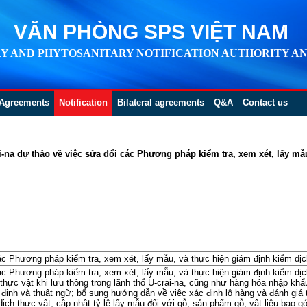
VĂN PHÒNG SPS VIỆT NAM
Y AND PHYTOSANITARY NOTIFICATION AUTHORITY AN
Agreements
Notification
Bilateral agreements
Q&A
Contact us
i-na dự thảo về việc sửa đổi các Phương pháp kiểm tra, xem xét, lấy mẫ
ác Phương pháp kiểm tra, xem xét, lấy mẫu, và thực hiện giám định kiểm dịc
ác Phương pháp kiểm tra, xem xét, lấy mẫu, và thực hiện giám định kiểm dịc
 thực vật khi lưu thông trong lãnh thổ U-crai-na, cũng như hàng hóa nhập khẩu
định và thuật ngữ; bổ sung hướng dẫn về việc xác định lô hàng và đánh giá t
ch thực vật; cập nhật tỷ lệ lấy mẫu đối với gỗ, sản phẩm gỗ, vật liệu bao gó