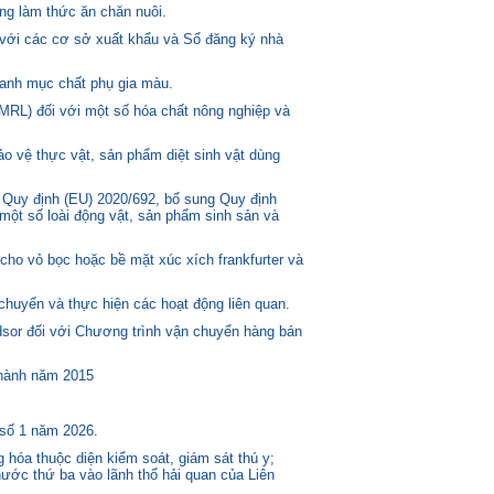
ng làm thức ăn chăn nuôi.
 với các cơ sở xuất khẩu và Sổ đăng ký nhà
anh mục chất phụ gia màu.
MRL) đối với một số hóa chất nông nghiệp và
o vệ thực vật, sản phẩm diệt sinh vật dùng
 Quy định (EU) 2020/692, bổ sung Quy định
một số loài động vật, sản phẩm sinh sản và
ho vỏ bọc hoặc bề mặt xúc xích frankfurter và
huyển và thực hiện các hoạt động liên quan.
or đối với Chương trình vận chuyển hàng bán
 hành năm 2015
 số 1 năm 2026.
 hóa thuộc diện kiểm soát, giám sát thú y;
ước thứ ba vào lãnh thổ hải quan của Liên