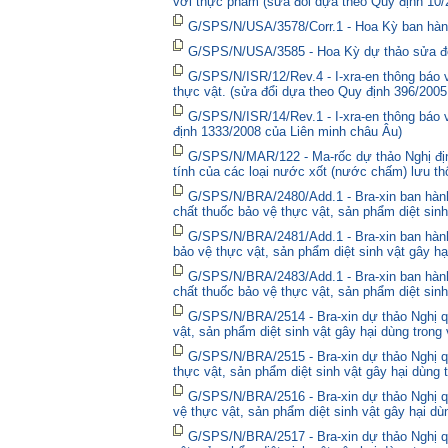
với thực phẩm (sửa đổi dựa theo Quy định 10/
G/SPS/N/USA/3578/Corr.1 - Hoa Kỳ ban hành 
G/SPS/N/USA/3585 - Hoa Kỳ dự thảo sửa đổi 
G/SPS/N/ISR/12/Rev.4 - I-xra-en thông báo
thực vật. (sửa đổi dựa theo Quy định 396/2005
G/SPS/N/ISR/14/Rev.1 - I-xra-en thông báo
định 1333/2008 của Liên minh châu Âu)
G/SPS/N/MAR/122 - Ma-rốc dự thảo Nghị định
tính của các loại nước xốt (nước chấm) lưu thô
G/SPS/N/BRA/2480/Add.1 - Bra-xin ban hà
chất thuốc bảo vệ thực vật, sản phẩm diệt sinh
G/SPS/N/BRA/2481/Add.1 - Bra-xin ban hành
bảo vệ thực vật, sản phẩm diệt sinh vật gây hạ
G/SPS/N/BRA/2483/Add.1 - Bra-xin ban hành
chất thuốc bảo vệ thực vật, sản phẩm diệt sinh
G/SPS/N/BRA/2514 - Bra-xin dự thảo Nghị qu
vật, sản phẩm diệt sinh vật gây hại dùng trong
G/SPS/N/BRA/2515 - Bra-xin dự thảo Nghị qu
thực vật, sản phẩm diệt sinh vật gây hại dùng 
G/SPS/N/BRA/2516 - Bra-xin dự thảo Nghị qu
vệ thực vật, sản phẩm diệt sinh vật gây hại dù
G/SPS/N/BRA/2517 - Bra-xin dự thảo Nghị qu