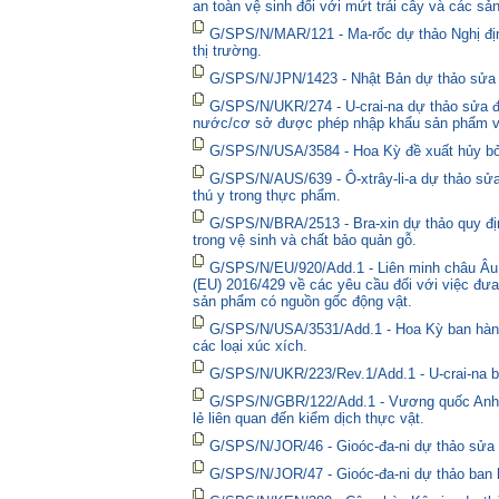
an toàn vệ sinh đối với mứt trái cây và các sả
G/SPS/N/MAR/121 - Ma-rốc dự thảo Nghị định 
thị trường.
G/SPS/N/JPN/1423 - Nhật Bản dự thảo sửa đổ
G/SPS/N/UKR/274 - U-crai-na dự thảo sửa đổ
nước/cơ sở được phép nhập khẩu sản phẩm và
G/SPS/N/USA/3584 - Hoa Kỳ đề xuất hủy bỏ 
G/SPS/N/AUS/639 - Ô-xtrây-li-a dự thảo sửa
thú y trong thực phẩm.
G/SPS/N/BRA/2513 - Bra-xin dự thảo quy địn
trong vệ sinh và chất bảo quản gỗ.
G/SPS/N/EU/920/Add.1 - Liên minh châu Âu 
(EU) 2016/429 về các yêu cầu đối với việc đưa
sản phẩm có nguồn gốc động vật.
G/SPS/N/USA/3531/Add.1 - Hoa Kỳ ban hành 
các loại xúc xích.
G/SPS/N/UKR/223/Rev.1/Add.1 - U-crai-na ba
G/SPS/N/GBR/122/Add.1 - Vương quốc Anh t
lẻ liên quan đến kiểm dịch thực vật.
G/SPS/N/JOR/46 - Gioóc-đa-ni dự thảo sửa đ
G/SPS/N/JOR/47 - Gioóc-đa-ni dự thảo ban 