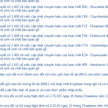
 vệ sinh và chất bảo quản gỗ.
yết số 1.407 về việc cập nhật chuyên luận của hoạt chất B41 - Boscalida đ
 vệ sinh và chất bảo quản gỗ.
yết số 1.408 về việc cập nhật chuyên luận của hoạt chất C66 - Ciazofamida
 vệ sinh và chất bảo quản gỗ.
yết số 1.410 về việc cập nhật chuyên luận của hoạt chất F72 - Fluopiram đ
 vệ sinh và chất bảo quản gỗ.
yết số 1.409 về việc cập nhật chuyên luận của hoạt chất F49 - Fludioxonil 
 vệ sinh và chất bảo quản gỗ.
ết số 1.401 về việc cập nhật chuyên luận của hoạt chất C74 - Ciantranilipr
trong vệ sinh và chất bảo quản gỗ.
yết số 1.402 về việc cập nhật chuyên luận của hoạt chất E24 - Espinosade 
 vệ sinh và chất bảo quản gỗ.
yết số 1.411 về việc cập nhật chuyên luận của hoạt chất H05 - Hexitiazoxi 
 vệ sinh và chất bảo quản gỗ.
o sửa đổi vị trí Danh mục đối với mức giới hạn tối đa (MLs) của ethyl carb
i giới hạn dư lượng tối đa (MRL) của hoạt chất Acephate trong ngô và cỏ k
i Luật Đặc biệt về quản lý an toàn thực phẩm nhập khẩu.
 sửa đổi và bổ sung Nghị định số 2-75-321 ngày 25 tháng Chaabane năm 1397
h sửa đổi và bổ sung Nghị định số 2-21-01 ngày 12 tháng Chaabane năm 144