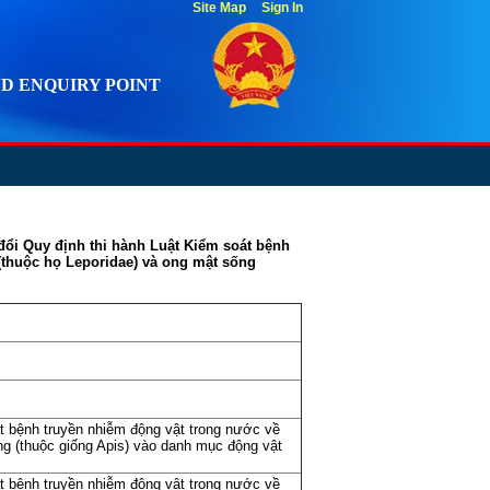
Site Map
Sign In
D ENQUIRY POINT
đổi Quy định thi hành Luật Kiểm soát bệnh
(thuộc họ Leporidae) và ong mật sống
át bệnh truyền nhiễm động vật trong nước về
ng (thuộc giống Apis) vào danh mục động vật
át bệnh truyền nhiễm động vật trong nước về