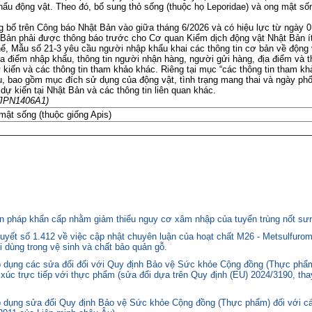
hẩu động vật. Theo đó, bổ sung thỏ sống (thuộc họ Leporidae) và ong mật số
 bố trên Công báo Nhật Bản vào giữa tháng 6/2026 và có hiệu lực từ ngày 0
Bản phải được thông báo trước cho Cơ quan Kiểm dịch động vật Nhật Bản ít
thể, Mẫu số 21-3 yêu cầu người nhập khẩu khai các thông tin cơ bản về động v
 địa điểm nhập khẩu, thông tin người nhận hàng, người gửi hàng, địa điểm và 
kiến và các thông tin tham khảo khác. Riêng tại mục “các thông tin tham k
u, bao gồm mục đích sử dụng của động vật, tình trạng mang thai và ngày phố
ự kiến tại Nhật Bản và các thông tin liên quan khác.
JPN1406A1)
mật sống (thuộc giống Apis)
 pháp khẩn cấp nhằm giảm thiểu nguy cơ xâm nhập của tuyến trùng nốt sưng
yết số 1.412 về việc cập nhật chuyên luận của hoạt chất M26 - Metsulfurom
i dùng trong vệ sinh và chất bảo quản gỗ.
áp dụng các sửa đổi đối với Quy định Bảo vệ Sức khỏe Cộng đồng (Thực phẩm
p xúc trực tiếp với thực phẩm (sửa đổi dựa trên Quy định (EU) 2024/3190, th
p dụng sửa đổi Quy định Bảo vệ Sức khỏe Cộng đồng (Thực phẩm) đối với cá