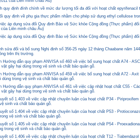
2011 của Liên minh châu Âu)
quy định đính chính về mức dư lượng tối đa đối với hoạt chất epyrifenacil 
quy định về phụ gia thực phẩm nhằm cho phép sử dụng ethyl cellulose tron
 việc áp dụng sửa đổi Quy định Bảo vệ Sức khỏe Cộng đồng (Thực phẩm) đối
 của Liên minh châu Âu)
 việc áp dụng sửa đổi Quy định Bảo vệ Sức khỏe Cộng đồng (Thực phẩm) đối
 sửa đổi và bổ sung Nghị định số 356-25 ngày 12 tháng Chaabane năm 1446 
ng trên thị trường.
nh Hướng dẫn quy phạm ANVISA số 460 về việc bổ sung hoạt chất A74 - 
 vật gây hại dùng trong vệ sinh và chất bảo quản gỗ.
 Hướng dẫn quy phạm ANVISA số 459 về việc bổ sung hoạt chất A72 - Axit 
i dùng trong vệ sinh và chất bảo quản gỗ.
 Hướng dẫn quy phạm ANVISA số 461 về việc cập nhật hoạt chất C55 - Các
 vật gây hại dùng trong vệ sinh và chất bảo quản gỗ.
yết số 1.403 về việc cập nhật chuyên luận của hoạt chất P34 - Piriproxifem
 vệ sinh và chất bảo quản gỗ.
yết số 1.404 về việc cập nhật chuyên luận của hoạt chất P53 - Protioconazo
trong vệ sinh và chất bảo quản gỗ.
yết số 1.405 về việc cập nhật chuyên luận của hoạt chất P54 - Proexadiona
ng trong vệ sinh và chất bảo quản gỗ.
yết số 1.406 về việc cập nhật chuyên luận của hoạt chất T12 - Tiabendazol