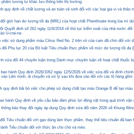
n phẩm tương tự khác lưu thông trên thị trường.
quy định về chất lượng và an toàn vệ sinh đối với các loại gia vị và thảo 
i giới hạn dư lượng tối đa (MRL) của hoạt chất Phenthoate trong lúa mì dù
i Quyết định số 262 ngày 11/6/2018 về thủ tục kiểm soát của nhà nước đối
o U-crai-na.
việc sử dụng phẩm màu Citrus Red No. 2 trên vỏ của cam đã chín đối với d
 đổi Phụ lục 20 của Bộ luật Tiêu chuẩn thực phẩm về mức dư lượng tối đa (
h sửa đổi 44 chuyên luận trong Danh mục chuyên luận về hoạt chất thuốc bả
ban hành Quy định 2026/1052 ngày 12/5/2026 về việc sửa đổi và đính chính
 vào Liên minh, di chuyển và xử lý sau khi đưa vào đối với các lô hàng gồm 
quy định bãi bỏ việc cho phép sử dụng chất tạo màu Orange B để tạo màu c
n hành Quy định về yêu cầu bảo đảm phúc lợi động vật trong quá trình vận c
hông báo thay đổi ngày áp dụng Quy định sửa đổi năm 2026 về Khung Winds
ổi Tiêu chuẩn đối với gạo dùng làm thực phẩm, thay thế tiêu chuẩn đã ban
hành Tiêu chuẩn đối với thức ăn cho chó và mèo.