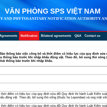
VĂN PHÒNG SPS VIỆT NAM
Y AND PHYTOSANITARY NOTIFICATION AUTHORITY AN
Agreements
Notification
Bilateral agreements
Q&A
Contact us
 Bản thông báo việc công bố và thời điểm có hiệu lực của quy định sửa 
u thông báo trước khi nhập khẩu động vật. Theo đó, bổ sung thỏ sống 
hải thông báo trước khi nhập khẩu.
 thời điểm có hiệu lực của quy định sửa đổi Quy định thi hành Luật Kiểm so
hẩu động vật. Theo đó, bổ sung thỏ sống (thuộc họ Leporidae) và ong mật số
 thời điểm có hiệu lực của quy định sửa đổi Quy định thi hành Luật Kiểm so