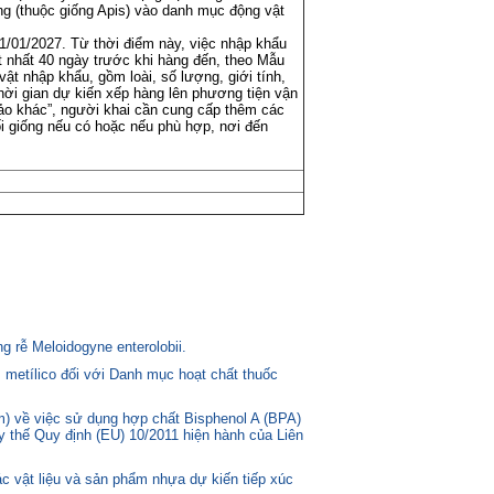
ng (thuộc giống Apis) vào danh mục động vật
1/01/2027. Từ thời điểm này, việc nhập khẩu
 nhất 40 ngày trước khi hàng đến, theo Mẫu
ật nhập khẩu, gồm loài, số lượng, giới tính,
thời gian dự kiến xếp hàng lên phương tiện vận
hảo khác”, người khai cần cung cấp thêm các
i giống nếu có hoặc nếu phù hợp, nơi đến
 rễ Meloidogyne enterolobii.
 metílico đối với Danh mục hoạt chất thuốc
) về việc sử dụng hợp chất Bisphenol A (BPA)
ay thế Quy định (EU) 10/2011 hiện hành của Liên
c vật liệu và sản phẩm nhựa dự kiến tiếp xúc