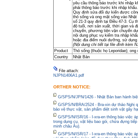
yêu cầu thông báo trước khi nhập k
phải thông báo trước khi nhập khẩu.
Quy định sửa đổi dự kiến được công
thỏ sống và ong mật sống vào Nhật 
số 21-3 quy định tại Điều 47-3. Cụ 
độ tuổi, nơi sản xuất, thời gian và
chuyển, phương tiện vận chuyển dự 
nội dung phục vụ kiểm tra nhập khẩ
hoặc địa điểm nuôi dưỡng, sử dụng d
(Nội dung chi tiết tại file đính kèm
N
Product
Thỏ sống (thuộc họ Leporidae); ong 
Country
Nhật Bản
File attach:
NJPN1406A1.pdf
ORTHER NOTICE:
G/SPS/N/JPN/1426 - Nhật Bản ban hành biện
G/SPS/N/BRA/2524 - Bra-xin dự thảo Nghị qu
bảo vệ thực vật, sản phẩm diệt sinh vật gây hạ
G/SPS/N/ISR/16 - I-xra-en thông báo việc 
trong dụng cụ, vật liệu bao gói, chứa đựng tiế
minh châu Âu).
G/SPS/N/ISR/17 - I-xra-en thông báo việc á