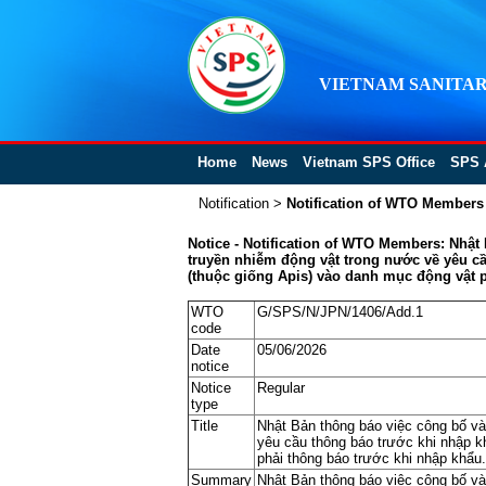
VIETNAM SANITAR
Home
News
Vietnam SPS Office
SPS 
Notification
>
Notification of WTO Members
Notice - Notification of WTO Members: Nhật
truyền nhiễm động vật trong nước về yêu cầ
(thuộc giống Apis) vào danh mục động vật p
WTO
G/SPS/N/JPN/1406/Add.1
code
Date
05/06/2026
notice
Notice
Regular
type
Title
Nhật Bản thông báo việc công bố và
yêu cầu thông báo trước khi nhập k
phải thông báo trước khi nhập khẩu.
Summary
Nhật Bản thông báo việc công bố và