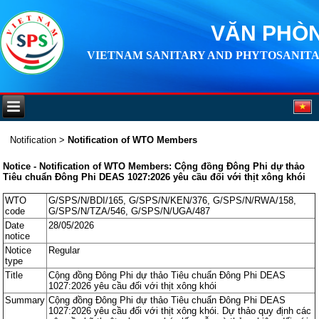
VĂN PHÒN
VIETNAM SANITARY AND PHYTOSANITA
Notification
>
Notification of WTO Members
Notice - Notification of WTO Members: Cộng đồng Đông Phi dự thảo
Tiêu chuẩn Đông Phi DEAS 1027:2026 yêu cầu đối với thịt xông khói
WTO
G/SPS/N/BDI/165, G/SPS/N/KEN/376, G/SPS/N/RWA/158,
code
G/SPS/N/TZA/546, G/SPS/N/UGA/487
Date
28/05/2026
notice
Notice
Regular
type
Title
Cộng đồng Đông Phi dự thảo Tiêu chuẩn Đông Phi DEAS
1027:2026 yêu cầu đối với thịt xông khói
Summary
Cộng đồng Đông Phi dự thảo Tiêu chuẩn Đông Phi DEAS
1027:2026 yêu cầu đối với thịt xông khói. Dự thảo quy định các