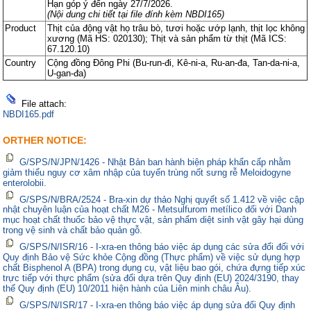
Hạn góp ý đến ngày 27/7/2026.
(Nội dung chi tiết tại file đính kèm NBDI165)
Product
Thịt của động vật họ trâu bò, tươi hoặc ướp lạnh, thịt lọc không
xương (Mã HS: 020130); Thịt và sản phẩm từ thịt (Mã ICS:
67.120.10)
Country
Cộng đồng Đông Phi (Bu-run-đi, Kê-ni-a, Ru-an-đa, Tan-da-ni-a,
U-gan-đa)
File attach:
NBDI165.pdf
ORTHER NOTICE:
G/SPS/N/JPN/1426 - Nhật Bản ban hành biện pháp khẩn cấp nhằm
giảm thiểu nguy cơ xâm nhập của tuyến trùng nốt sưng rễ Meloidogyne
enterolobii.
G/SPS/N/BRA/2524 - Bra-xin dự thảo Nghị quyết số 1.412 về việc cập
nhật chuyên luận của hoạt chất M26 - Metsulfurom metílico đối với Danh
mục hoạt chất thuốc bảo vệ thực vật, sản phẩm diệt sinh vật gây hại dùng
trong vệ sinh và chất bảo quản gỗ.
G/SPS/N/ISR/16 - I-xra-en thông báo việc áp dụng các sửa đổi đối với
Quy định Bảo vệ Sức khỏe Cộng đồng (Thực phẩm) về việc sử dụng hợp
chất Bisphenol A (BPA) trong dụng cụ, vật liệu bao gói, chứa đựng tiếp xúc
trực tiếp với thực phẩm (sửa đổi dựa trên Quy định (EU) 2024/3190, thay
thế Quy định (EU) 10/2011 hiện hành của Liên minh châu Âu).
G/SPS/N/ISR/17 - I-xra-en thông báo việc áp dụng sửa đổi Quy định