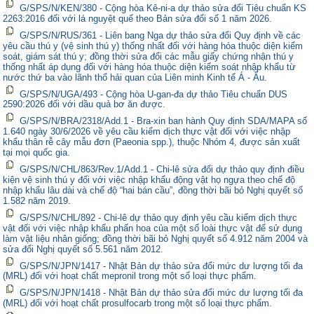
G/SPS/N/KEN/380 - Cộng hòa Kê-ni-a dự thảo sửa đổi Tiêu chuẩn KS
2263:2016 đối với lá nguyệt quế theo Bản sửa đổi số 1 năm 2026.
G/SPS/N/RUS/361 - Liên bang Nga dự thảo sửa đổi Quy định về các
yêu cầu thú y (vệ sinh thú y) thống nhất đối với hàng hóa thuộc diện kiểm
soát, giám sát thú y; đồng thời sửa đổi các mẫu giấy chứng nhận thú y
thống nhất áp dụng đối với hàng hóa thuộc diện kiểm soát nhập khẩu từ
nước thứ ba vào lãnh thổ hải quan của Liên minh Kinh tế Á - Âu.
G/SPS/N/UGA/493 - Cộng hòa U-gan-đa dự thảo Tiêu chuẩn DUS
2590:2026 đối với dầu quả bơ ăn được.
G/SPS/N/BRA/2318/Add.1 - Bra-xin ban hành Quy định SDA/MAPA số
1.640 ngày 30/6/2026 về yêu cầu kiểm dịch thực vật đối với việc nhập
khẩu thân rễ cây mẫu đơn (Paeonia spp.), thuộc Nhóm 4, được sản xuất
tại mọi quốc gia.
G/SPS/N/CHL/863/Rev.1/Add.1 - Chi-lê sửa đổi dự thảo quy định điều
kiện vệ sinh thú y đối với việc nhập khẩu động vật họ ngựa theo chế độ
nhập khẩu lâu dài và chế độ “hai bán cầu”, đồng thời bãi bỏ Nghị quyết số
1.582 năm 2019.
G/SPS/N/CHL/892 - Chi-lê dự thảo quy định yêu cầu kiểm dịch thực
vật đối với việc nhập khẩu phấn hoa của một số loài thực vật để sử dụng
làm vật liệu nhân giống; đồng thời bãi bỏ Nghị quyết số 4.912 năm 2004 và
sửa đổi Nghị quyết số 5.561 năm 2012.
G/SPS/N/JPN/1417 - Nhật Bản dự thảo sửa đổi mức dư lượng tối đa
(MRL) đối với hoạt chất mepronil trong một số loại thực phẩm.
G/SPS/N/JPN/1418 - Nhật Bản dự thảo sửa đổi mức dư lượng tối đa
(MRL) đối với hoạt chất prosulfocarb trong một số loại thực phẩm.