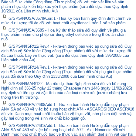
Bảo vệ Sức khỏe Cộng đồng (Thực phẩm) đối với các vật liệu và sản
phẩm nhựa dự kiến tiếp xúc với thực phẩm (sửa đổi dựa theo Quy định
10/2011 của Liên minh châu Âu)
G/SPS/N/USA/3578/Corr.1 - Hoa Kỳ ban hành quy định đính chính về
mức dư lượng tối đa đối với hoạt chất epyrifenacil trên 1 số sản phẩm.
G/SPS/N/USA/3585 - Hoa Kỳ dự thảo sửa đổi quy định về phụ gia
thực phẩm nhằm cho phép sử dụng ethyl cellulose trong thức ăn chăn
nuôi.
G/SPS/N/ISR/12/Rev.4 - I-xra-en thông báo việc áp dụng sửa đổi Quy
định Bảo vệ Sức khỏe Cộng đồng (Thực phẩm) đối với mức dư lượng tối
đa của thuốc bảo vệ thực vật. (sửa đổi dựa theo Quy định 396/2005 của
Liên minh châu Âu)
G/SPS/N/ISR/14/Rev.1 - I-xra-en thông báo việc áp dụng sửa đổi Quy
định Bảo vệ Sức khỏe Cộng đồng (Thực phẩm) đối với phụ gia thực phẩm.
(sửa đổi dựa theo Quy định 1333/2008 của Liên minh châu Âu)
G/SPS/N/MAR/122 - Ma-rốc dự thảo Nghị định sửa đổi và bổ sung
Nghị định số 356-25 ngày 12 tháng Chaabane năm 1446 (ngày 11/02/2025)
quy định về tên gọi và đặc tính của các loại nước xốt (nước chấm) lưu
thông trên thị trường.
G/SPS/N/BRA/2480/Add.1 - Bra-xin ban hành Hướng dẫn quy phạm
ANVISA số 460 về việc bổ sung hoạt chất A74 - ASCAROSÍDEO ASCR#18
đối với Danh mục hoạt chất thuốc bảo vệ thực vật, sản phẩm diệt sinh vật
gây hại dùng trong vệ sinh và chất bảo quản gỗ.
G/SPS/N/BRA/2481/Add.1 - Bra-xin ban hành Hướng dẫn quy phạm
ANVISA số 459 về việc bổ sung hoạt chất A72 - Axit Nonanoic đối với
Danh mục hoạt chất thuốc bảo vệ thực vật, sản phẩm diệt sinh vật gây hại