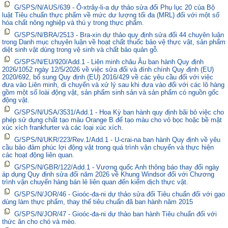
G/SPS/N/AUS/639 - Ô-xtrây-li-a dự thảo sửa đổi Phụ lục 20 của Bộ
luật Tiêu chuẩn thực phẩm về mức dư lượng tối đa (MRL) đối với một số
hóa chất nông nghiệp và thú y trong thực phẩm.
G/SPS/N/BRA/2513 - Bra-xin dự thảo quy định sửa đổi 44 chuyên luận
trong Danh mục chuyên luận về hoạt chất thuốc bảo vệ thực vật, sản phẩm
diệt sinh vật dùng trong vệ sinh và chất bảo quản gỗ.
G/SPS/N/EU/920/Add.1 - Liên minh châu Âu ban hành Quy định
2026/1052 ngày 12/5/2026 về việc sửa đổi và đính chính Quy định (EU)
2020/692, bổ sung Quy định (EU) 2016/429 về các yêu cầu đối với việc
đưa vào Liên minh, di chuyển và xử lý sau khi đưa vào đối với các lô hàng
gồm một số loài động vật, sản phẩm sinh sản và sản phẩm có nguồn gốc
động vật.
G/SPS/N/USA/3531/Add.1 - Hoa Kỳ ban hành quy định bãi bỏ việc cho
phép sử dụng chất tạo màu Orange B để tạo màu cho vỏ bọc hoặc bề mặt
xúc xích frankfurter và các loại xúc xích.
G/SPS/N/UKR/223/Rev.1/Add.1 - U-crai-na ban hành Quy định về yêu
cầu bảo đảm phúc lợi động vật trong quá trình vận chuyển và thực hiện
các hoạt động liên quan.
G/SPS/N/GBR/122/Add.1 - Vương quốc Anh thông báo thay đổi ngày
áp dụng Quy định sửa đổi năm 2026 về Khung Windsor đối với Chương
trình vận chuyển hàng bán lẻ liên quan đến kiểm dịch thực vật.
G/SPS/N/JOR/46 - Gioóc-đa-ni dự thảo sửa đổi Tiêu chuẩn đối với gạo
dùng làm thực phẩm, thay thế tiêu chuẩn đã ban hành năm 2015
G/SPS/N/JOR/47 - Gioóc-đa-ni dự thảo ban hành Tiêu chuẩn đối với
thức ăn cho chó và mèo.