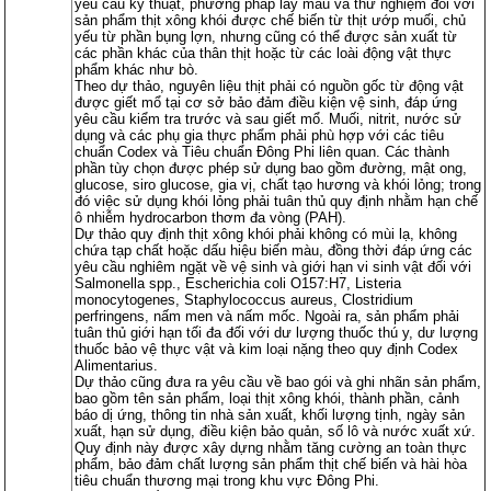
yêu cầu kỹ thuật, phương pháp lấy mẫu và thử nghiệm đối với
sản phẩm thịt xông khói được chế biến từ thịt ướp muối, chủ
yếu từ phần bụng lợn, nhưng cũng có thể được sản xuất từ
các phần khác của thân thịt hoặc từ các loài động vật thực
phẩm khác như bò.
Theo dự thảo, nguyên liệu thịt phải có nguồn gốc từ động vật
được giết mổ tại cơ sở bảo đảm điều kiện vệ sinh, đáp ứng
yêu cầu kiểm tra trước và sau giết mổ. Muối, nitrit, nước sử
dụng và các phụ gia thực phẩm phải phù hợp với các tiêu
chuẩn Codex và Tiêu chuẩn Đông Phi liên quan. Các thành
phần tùy chọn được phép sử dụng bao gồm đường, mật ong,
glucose, siro glucose, gia vị, chất tạo hương và khói lỏng; trong
đó việc sử dụng khói lỏng phải tuân thủ quy định nhằm hạn chế
ô nhiễm hydrocarbon thơm đa vòng (PAH).
Dự thảo quy định thịt xông khói phải không có mùi lạ, không
chứa tạp chất hoặc dấu hiệu biến màu, đồng thời đáp ứng các
yêu cầu nghiêm ngặt về vệ sinh và giới hạn vi sinh vật đối với
Salmonella spp., Escherichia coli O157:H7, Listeria
monocytogenes, Staphylococcus aureus, Clostridium
perfringens, nấm men và nấm mốc. Ngoài ra, sản phẩm phải
tuân thủ giới hạn tối đa đối với dư lượng thuốc thú y, dư lượng
thuốc bảo vệ thực vật và kim loại nặng theo quy định Codex
Alimentarius.
Dự thảo cũng đưa ra yêu cầu về bao gói và ghi nhãn sản phẩm,
bao gồm tên sản phẩm, loại thịt xông khói, thành phần, cảnh
báo dị ứng, thông tin nhà sản xuất, khối lượng tịnh, ngày sản
xuất, hạn sử dụng, điều kiện bảo quản, số lô và nước xuất xứ.
Quy định này được xây dựng nhằm tăng cường an toàn thực
phẩm, bảo đảm chất lượng sản phẩm thịt chế biến và hài hòa
tiêu chuẩn thương mại trong khu vực Đông Phi.