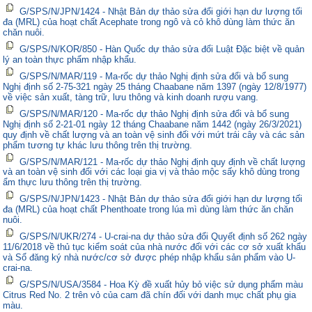
G/SPS/N/JPN/1424 - Nhật Bản dự thảo sửa đổi giới hạn dư lượng tối
đa (MRL) của hoạt chất Acephate trong ngô và cỏ khô dùng làm thức ăn
chăn nuôi.
G/SPS/N/KOR/850 - Hàn Quốc dự thảo sửa đổi Luật Đặc biệt về quản
lý an toàn thực phẩm nhập khẩu.
G/SPS/N/MAR/119 - Ma-rốc dự thảo Nghị định sửa đổi và bổ sung
Nghị định số 2-75-321 ngày 25 tháng Chaabane năm 1397 (ngày 12/8/1977)
về việc sản xuất, tàng trữ, lưu thông và kinh doanh rượu vang.
G/SPS/N/MAR/120 - Ma-rốc dự thảo Nghị định sửa đổi và bổ sung
Nghị định số 2-21-01 ngày 12 tháng Chaabane năm 1442 (ngày 26/3/2021)
quy định về chất lượng và an toàn vệ sinh đối với mứt trái cây và các sản
phẩm tương tự khác lưu thông trên thị trường.
G/SPS/N/MAR/121 - Ma-rốc dự thảo Nghị định quy định về chất lượng
và an toàn vệ sinh đối với các loại gia vị và thảo mộc sấy khô dùng trong
ẩm thực lưu thông trên thị trường.
G/SPS/N/JPN/1423 - Nhật Bản dự thảo sửa đổi giới hạn dư lượng tối
đa (MRL) của hoạt chất Phenthoate trong lúa mì dùng làm thức ăn chăn
nuôi.
G/SPS/N/UKR/274 - U-crai-na dự thảo sửa đổi Quyết định số 262 ngày
11/6/2018 về thủ tục kiểm soát của nhà nước đối với các cơ sở xuất khẩu
và Sổ đăng ký nhà nước/cơ sở được phép nhập khẩu sản phẩm vào U-
crai-na.
G/SPS/N/USA/3584 - Hoa Kỳ đề xuất hủy bỏ việc sử dụng phẩm màu
Citrus Red No. 2 trên vỏ của cam đã chín đối với danh mục chất phụ gia
màu.