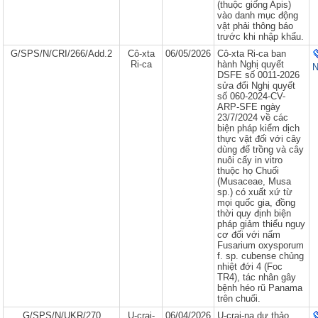
(thuộc giống Apis)
vào danh mục động
vật phải thông báo
trước khi nhập khẩu.
G/SPS/N/CRI/266/Add.2
Cô-xta
06/05/2026
Cô-xta Ri-ca ban
Ri-ca
hành Nghị quyết
N
DSFE số 0011-2026
sửa đổi Nghị quyết
số 060-2024-CV-
ARP-SFE ngày
23/7/2024 về các
biện pháp kiểm dịch
thực vật đối với cây
dùng để trồng và cây
nuôi cấy in vitro
thuộc họ Chuối
(Musaceae, Musa
sp.) có xuất xứ từ
mọi quốc gia, đồng
thời quy định biện
pháp giảm thiểu nguy
cơ đối với nấm
Fusarium oxysporum
f. sp. cubense chủng
nhiệt đới 4 (Foc
TR4), tác nhân gây
bệnh héo rũ Panama
trên chuối.
G/SPS/N/UKR/270
U-crai-
06/04/2026
U-crai-na dự thảo