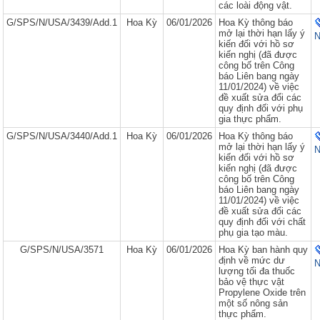
các loài động vật.
G/SPS/N/USA/3439/Add.1
Hoa Kỳ
06/01/2026
Hoa Kỳ thông báo
mở lại thời hạn lấy ý
N
kiến đối với hồ sơ
kiến nghị (đã được
công bố trên Công
báo Liên bang ngày
11/01/2024) về việc
đề xuất sửa đổi các
quy định đối với phụ
gia thực phẩm.
G/SPS/N/USA/3440/Add.1
Hoa Kỳ
06/01/2026
Hoa Kỳ thông báo
mở lại thời hạn lấy ý
N
kiến đối với hồ sơ
kiến nghị (đã được
công bố trên Công
báo Liên bang ngày
11/01/2024) về việc
đề xuất sửa đổi các
quy định đối với chất
phụ gia tạo màu.
G/SPS/N/USA/3571
Hoa Kỳ
06/01/2026
Hoa Kỳ ban hành quy
định về mức dư
N
lượng tối đa thuốc
bảo vệ thực vật
Propylene Oxide trên
một số nông sản
thực phẩm.