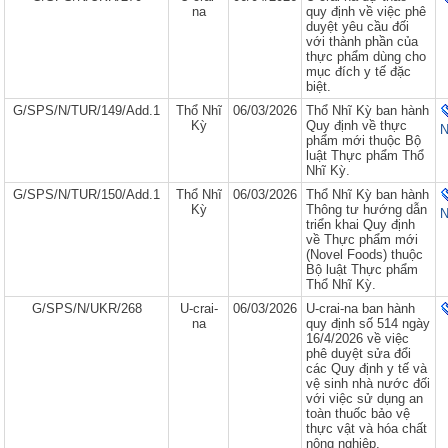
na
quy định về việc phê
duyệt yêu cầu đối
với thành phần của
thực phẩm dùng cho
mục đích y tế đặc
biệt.
G/SPS/N/TUR/149/Add.1
Thổ Nhĩ
06/03/2026
Thổ Nhĩ Kỳ ban hành
Kỳ
Quy định về thực
N
phẩm mới thuộc Bộ
luật Thực phẩm Thổ
Nhĩ Kỳ.
G/SPS/N/TUR/150/Add.1
Thổ Nhĩ
06/03/2026
Thổ Nhĩ Kỳ ban hành
Kỳ
Thông tư hướng dẫn
N
triển khai Quy định
về Thực phẩm mới
(Novel Foods) thuộc
Bộ luật Thực phẩm
Thổ Nhĩ Kỳ.
G/SPS/N/UKR/268
U-crai-
06/03/2026
U-crai-na ban hành
na
quy định số 514 ngày
16/4/2026 về việc
phê duyệt sửa đổi
các Quy định y tế và
vệ sinh nhà nước đối
với việc sử dụng an
toàn thuốc bảo vệ
thực vật và hóa chất
nông nghiệp.