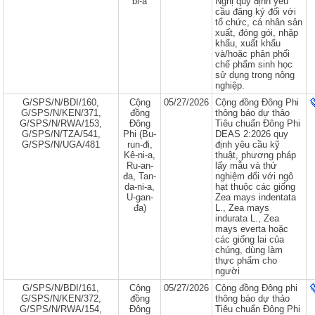
bi-a
Nghị quy định yêu
cầu đăng ký đối với
tổ chức, cá nhân sản
xuất, đóng gói, nhập
khẩu, xuất khẩu
và/hoặc phân phối
chế phẩm sinh học
sử dụng trong nông
nghiệp.
G/SPS/N/BDI/160,
Cộng
05/27/2026
Cộng đồng Đông Phi
G/SPS/N/KEN/371,
đồng
thông báo dự thảo
G/SPS/N/RWA/153,
Đông
Tiêu chuẩn Đông Phi
G/SPS/N/TZA/541,
Phi (Bu-
DEAS 2:2026 quy
G/SPS/N/UGA/481
run-đi,
định yêu cầu kỹ
Kê-ni-a,
thuật, phương pháp
Ru-an-
lấy mẫu và thử
đa, Tan-
nghiệm đối với ngô
da-ni-a,
hạt thuộc các giống
U-gan-
Zea mays indentata
đa)
L., Zea mays
indurata L., Zea
mays everta hoặc
các giống lai của
chúng, dùng làm
thực phẩm cho
người
G/SPS/N/BDI/161,
Cộng
05/27/2026
Cộng đồng Đông phi
G/SPS/N/KEN/372,
đồng
thông báo dự thảo
G/SPS/N/RWA/154,
Đông
Tiêu chuẩn Đông Phi