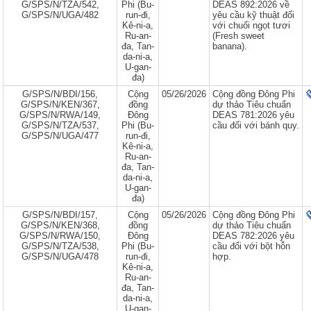
G/SPS/N/TZA/542,
Phi (Bu-
DEAS 892:2026 về
G/SPS/N/UGA/482
run-đi,
yêu cầu kỹ thuật đối
Kê-ni-a,
với chuối ngọt tươi
Ru-an-
(Fresh sweet
đa, Tan-
banana).
da-ni-a,
U-gan-
đa)
G/SPS/N/BDI/156,
Cộng
05/26/2026
Cộng đồng Đông Phi
G/SPS/N/KEN/367,
đồng
dự thảo Tiêu chuẩn
G/SPS/N/RWA/149,
Đông
DEAS 781:2026 yêu
G/SPS/N/TZA/537,
Phi (Bu-
cầu đối với bánh quy.
G/SPS/N/UGA/477
run-đi,
Kê-ni-a,
Ru-an-
đa, Tan-
da-ni-a,
U-gan-
đa)
G/SPS/N/BDI/157,
Cộng
05/26/2026
Cộng đồng Đông Phi
G/SPS/N/KEN/368,
đồng
dự thảo Tiêu chuẩn
G/SPS/N/RWA/150,
Đông
DEAS 782:2026 yêu
G/SPS/N/TZA/538,
Phi (Bu-
cầu đối với bột hỗn
G/SPS/N/UGA/478
run-đi,
hợp.
Kê-ni-a,
Ru-an-
đa, Tan-
da-ni-a,
U-gan-