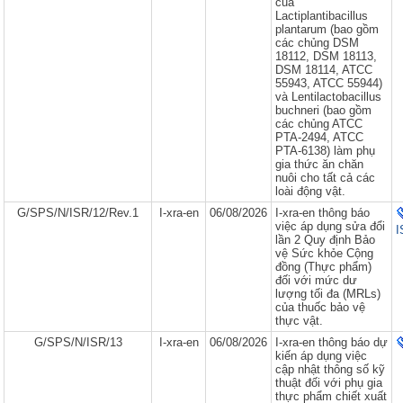
của
Lactiplantibacillus
plantarum (bao gồm
các chủng DSM
18112, DSM 18113,
DSM 18114, ATCC
55943, ATCC 55944)
và Lentilactobacillus
buchneri (bao gồm
các chủng ATCC
PTA-2494, ATCC
PTA-6138) làm phụ
gia thức ăn chăn
nuôi cho tất cả các
loài động vật.
G/SPS/N/ISR/12/Rev.1
I-xra-en
06/08/2026
I-xra-en thông báo
việc áp dụng sửa đổi
I
lần 2 Quy định Bảo
vệ Sức khỏe Cộng
đồng (Thực phẩm)
đối với mức dư
lượng tối đa (MRLs)
của thuốc bảo vệ
thực vật.
G/SPS/N/ISR/13
I-xra-en
06/08/2026
I-xra-en thông báo dự
kiến áp dụng việc
cập nhật thông số kỹ
thuật đối với phụ gia
thực phẩm chiết xuất