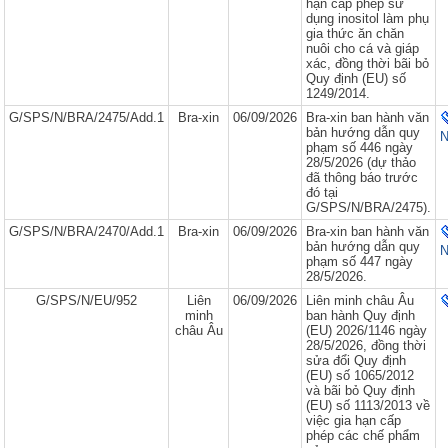
hạn cấp phép sử
dụng inositol làm phụ
gia thức ăn chăn
nuôi cho cá và giáp
xác, đồng thời bãi bỏ
Quy định (EU) số
1249/2014.
G/SPS/N/BRA/2475/Add.1
Bra-xin
06/09/2026
Bra-xin ban hành văn
bản hướng dẫn quy
N
phạm số 446 ngày
28/5/2026 (dự thảo
đã thông báo trước
đó tại
G/SPS/N/BRA/2475).
G/SPS/N/BRA/2470/Add.1
Bra-xin
06/09/2026
Bra-xin ban hành văn
bản hướng dẫn quy
N
phạm số 447 ngày
28/5/2026.
G/SPS/N/EU/952
Liên
06/09/2026
Liên minh châu Âu
minh
ban hành Quy định
châu Âu
(EU) 2026/1146 ngày
28/5/2026, đồng thời
sửa đổi Quy định
(EU) số 1065/2012
và bãi bỏ Quy định
(EU) số 1113/2013 về
việc gia hạn cấp
phép các chế phẩm