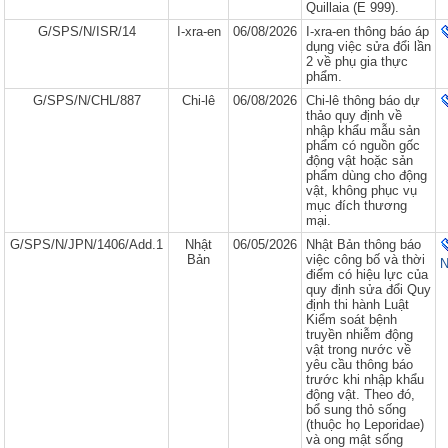
Quillaia (E 999).
G/SPS/N/ISR/14
I-xra-en
06/08/2026
I-xra-en thông báo áp
dụng việc sửa đổi lần
2 về phụ gia thực
phẩm.
G/SPS/N/CHL/887
Chi-lê
06/08/2026
Chi-lê thông báo dự
thảo quy định về
nhập khẩu mẫu sản
phẩm có nguồn gốc
động vật hoặc sản
phẩm dùng cho động
vật, không phục vụ
mục đích thương
mại.
G/SPS/N/JPN/1406/Add.1
Nhật
06/05/2026
Nhật Bản thông báo
Bản
việc công bố và thời
N
điểm có hiệu lực của
quy định sửa đổi Quy
định thi hành Luật
Kiểm soát bệnh
truyền nhiễm động
vật trong nước về
yêu cầu thông báo
trước khi nhập khẩu
động vật. Theo đó,
bổ sung thỏ sống
(thuộc họ Leporidae)
và ong mật sống