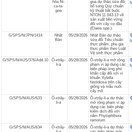
hòa Ni-
goa dự thảo sửa đổi,
N
ca-ra-
bổ sung Quy chuẩn
goa
kỹ thuật bắt buộc
NTON 11 043-13 về
sản xuất bền vững
đối với cây cọ dầu
(Elaeis spp.).
G/SPS/N/JPN/1414
Nhật
05/29/2026
Nhật Bản dự thảo
Bản
sửa đổi Tiêu chuẩn
N
thực phẩm, phụ gia
thực phẩm theo Luật
Vệ sinh thực phẩm.
G/SPS/N/AUS/376/Add.10
Ô-xtrây-
05/28/2026
Ô-xtrây-li-a mở rộng
li-a
phạm vi áp dụng các
N
biện pháp ứng phó
khẩn cấp đối với vi
khuẩn Xylella
fastidiosa trên cây
giống và mẫu nuôi
cấy mô.
G/SPS/N/AUS/633
Ô-xtrây-
05/28/2026
Ô-xtrây-li-a dự thảo
li-a
mở rộng phạm vi áp
dụng các biện pháp
kiểm dịch đối với
nấm Phytophthora
ramorum.
G/SPS/N/AUS/634
Ô-xtrây-
05/28/2026
Ô-xtrây-li-a dự thảo
li-a
các biện pháp mới