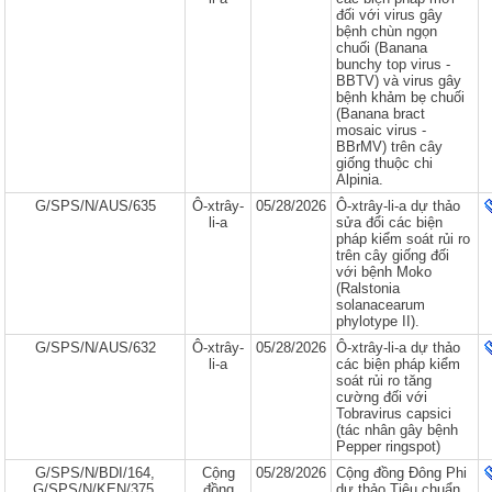
đối với virus gây
bệnh chùn ngọn
chuối (Banana
bunchy top virus -
BBTV) và virus gây
bệnh khảm bẹ chuối
(Banana bract
mosaic virus -
BBrMV) trên cây
giống thuộc chi
Alpinia.
G/SPS/N/AUS/635
Ô-xtrây-
05/28/2026
Ô-xtrây-li-a dự thảo
li-a
sửa đổi các biện
pháp kiểm soát rủi ro
trên cây giống đối
với bệnh Moko
(Ralstonia
solanacearum
phylotype II).
G/SPS/N/AUS/632
Ô-xtrây-
05/28/2026
Ô-xtrây-li-a dự thảo
li-a
các biện pháp kiểm
soát rủi ro tăng
cường đối với
Tobravirus capsici
(tác nhân gây bệnh
Pepper ringspot)
G/SPS/N/BDI/164,
Cộng
05/28/2026
Cộng đồng Đông Phi
G/SPS/N/KEN/375,
đồng
dự thảo Tiêu chuẩn