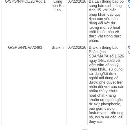
G/SPS/N/POL/26/Add.1
Cộng
05/22/2026
Ba Lan thông báo bổ
hòa Ba
sung bản dịch tiếng
N
Lan
Anh đối với biện
pháp khẩn cấp quy
định các yêu cầu
riêng đối với dư
lượng một số hoạt
chất thuốc bảo vệ
thực vật trong thực
phẩm.
G/SPS/N/BRA/2493
Bra-xin
05/22/2026
Bra-xin thông báo
Pháp lệnh
N
SDA/MAPA số 1.626
ngày 14/5/2026 về
việc cấm đăng ký,
nhập khẩu, sử dụng,
sử dụng/kê đơn
ngoài nội dung đã
được phê duyệt trên
nhãn đối với các sản
phẩm thú y chứa
hoạt chất kháng
khuẩn có nguồn gốc
từ axit phosphonic,
bao gồm calcium
fosfomycin, trên ong,
bò, ngựa và các loài
thủy sản.