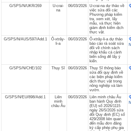
G/SPS/N/UKR/269
U-crai-
06/03/2026
U-crai-na dự thảo về
na
việc sửa đổi các
Phương pháp kiểm
tra, xem xét, lấy
mẫu, và thực hiện
giám định kiểm dịch
thực vật.
G/SPS/N/AUS/597/Add.1
Ô-xtrây-
06/03/2026
Ô-xtrây-li-a dự thảo
li-a
báo cáo rà soát sửa
N
đổi về chính sách
nhập khẩu cá cảnh
biển sống để lấy ý
kiến.
G/SPS/N/CHE/102
Thụy Sĩ
06/03/2026
Thụy Sĩ thông báo
sửa đổi quy định về
các biện pháp kiểm
dịch thực vật trong
nông nghiệp và làm
vườn.
G/SPS/N/EU/898/Add.1
Liên
06/03/2026
Liên minh châu Âu
minh
ban hành Quy định
N
châu Âu
(EU) số 2026/1115
ngày 26/5/2026 sửa
đổi Quy định (EC) số
429/2008 liên quan
đến mẫu đơn đăng
ký cấp phép phụ gia