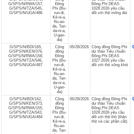
G/SPS/N/RWA/157,
Đông
Đông Phi DEAS
G/SPS/N/TZA/545,
Phi (Bu-
1028:2026 yêu cầu
G/SPS/N/UGA/486
run-đi,
đối với thịt mông đùi
Kê-ni-a,
Ru-an-
đa, Tan-
da-ni-a,
U-gan-
đa)
G/SPS/N/BDI/165,
Cộng
05/28/2026
Cộng đồng Đông Phi
G/SPS/N/KEN/376,
đồng
dự thảo Tiêu chuẩn
G/SPS/N/RWA/158,
Đông
Đông Phi DEAS
G/SPS/N/TZA/546,
Phi (Bu-
1027:2026 yêu cầu
G/SPS/N/UGA/487
run-đi,
đối với thịt xông khói
Kê-ni-a,
Ru-an-
đa, Tan-
da-ni-a,
U-gan-
đa)
G/SPS/N/BDI/162,
Cộng
05/28/2026
Cộng đồng Đông Phi
G/SPS/N/KEN/373,
đồng
dự thảo Tiêu chuẩn
G/SPS/N/RWA/155,
Đông
Đông Phi DEAS
G/SPS/N/TZA/543,
Phi (Bu-
1029:2026 yêu cầu
G/SPS/N/UGA/484
run-đi,
đối với thịt thỏ (thân
Kê-ni-a,
thịt và các phần cắt).
Ru-an-
đa, Tan-