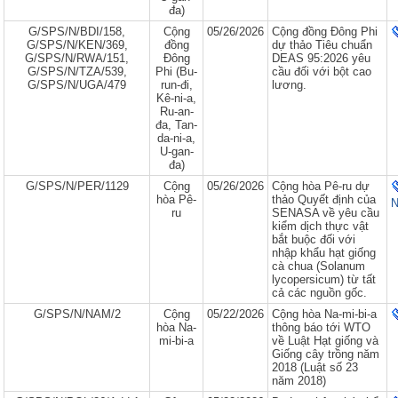
đa)
G/SPS/N/BDI/158,
Cộng
05/26/2026
Cộng đồng Đông Phi
G/SPS/N/KEN/369,
đồng
dự thảo Tiêu chuẩn
G/SPS/N/RWA/151,
Đông
DEAS 95:2026 yêu
G/SPS/N/TZA/539,
Phi (Bu-
cầu đối với bột cao
G/SPS/N/UGA/479
run-đi,
lương.
Kê-ni-a,
Ru-an-
đa, Tan-
da-ni-a,
U-gan-
đa)
G/SPS/N/PER/1129
Cộng
05/26/2026
Cộng hòa Pê-ru dự
hòa Pê-
thảo Quyết định của
N
ru
SENASA về yêu cầu
kiểm dịch thực vật
bắt buộc đối với
nhập khẩu hạt giống
cà chua (Solanum
lycopersicum) từ tất
cả các nguồn gốc.
G/SPS/N/NAM/2
Cộng
05/22/2026
Cộng hòa Na-mi-bi-a
hòa Na-
thông báo tới WTO
mi-bi-a
về Luật Hạt giống và
Giống cây trồng năm
2018 (Luật số 23
năm 2018)