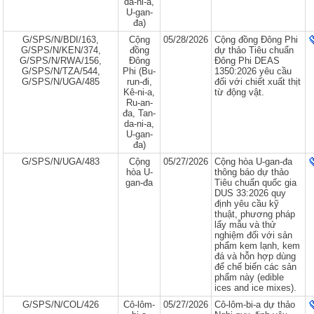
da-ni-a,
U-gan-
đa)
G/SPS/N/BDI/163,
Cộng
05/28/2026
Cộng đồng Đông Phi
G/SPS/N/KEN/374,
đồng
dự thảo Tiêu chuẩn
G/SPS/N/RWA/156,
Đông
Đông Phi DEAS
G/SPS/N/TZA/544,
Phi (Bu-
1350:2026 yêu cầu
G/SPS/N/UGA/485
run-đi,
đối với chiết xuất thịt
Kê-ni-a,
từ động vật.
Ru-an-
đa, Tan-
da-ni-a,
U-gan-
đa)
G/SPS/N/UGA/483
Cộng
05/27/2026
Cộng hòa U-gan-đa
hòa U-
thông báo dự thảo
gan-đa
Tiêu chuẩn quốc gia
DUS 33:2026 quy
định yêu cầu kỹ
thuật, phương pháp
lấy mẫu và thử
nghiệm đối với sản
phẩm kem lạnh, kem
đá và hỗn hợp dùng
để chế biến các sản
phẩm này (edible
ices and ice mixes).
G/SPS/N/COL/426
Cô-lôm-
05/27/2026
Cô-lôm-bi-a dự thảo