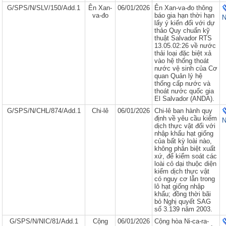
G/SPS/N/SLV/150/Add.1
Ên Xan-
06/01/2026
Ên Xan-va-đo thông
va-đo
báo gia hạn thời hạn
N
lấy ý kiến đối với dự
thảo Quy chuẩn kỹ
thuật Salvador RTS
13.05.02:26 về nước
thải loại đặc biệt xả
vào hệ thống thoát
nước vệ sinh của Cơ
quan Quản lý hệ
thống cấp nước và
thoát nước quốc gia
El Salvador (ANDA).
G/SPS/N/CHL/874/Add.1
Chi-lê
06/01/2026
Chi-lê ban hành quy
định về yêu cầu kiểm
N
dịch thực vật đối với
nhập khẩu hạt giống
của bất kỳ loài nào,
không phân biệt xuất
xứ, để kiểm soát các
loài cỏ dại thuộc diện
kiểm dịch thực vật
có nguy cơ lẫn trong
lô hạt giống nhập
khẩu; đồng thời bãi
bỏ Nghị quyết SAG
số 3.139 năm 2003.
G/SPS/N/NIC/81/Add.1
Cộng
06/01/2026
Cộng hòa Ni-ca-ra-