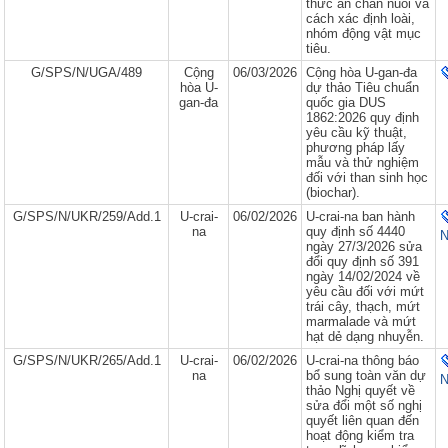
thức ăn chăn nuôi và
cách xác định loài,
nhóm động vật mục
tiêu.
G/SPS/N/UGA/489
Cộng
06/03/2026
Cộng hòa U-gan-đa
hòa U-
dự thảo Tiêu chuẩn
gan-đa
quốc gia DUS
1862:2026 quy định
yêu cầu kỹ thuật,
phương pháp lấy
mẫu và thử nghiệm
đối với than sinh học
(biochar).
G/SPS/N/UKR/259/Add.1
U-crai-
06/02/2026
U-crai-na ban hành
na
quy định số 4440
N
ngày 27/3/2026 sửa
đổi quy định số 391
ngày 14/02/2024 về
yêu cầu đối với mứt
trái cây, thạch, mứt
marmalade và mứt
hạt dẻ dạng nhuyễn.
G/SPS/N/UKR/265/Add.1
U-crai-
06/02/2026
U-crai-na thông báo
na
bổ sung toàn văn dự
N
thảo Nghị quyết về
sửa đổi một số nghị
quyết liên quan đến
hoạt động kiểm tra