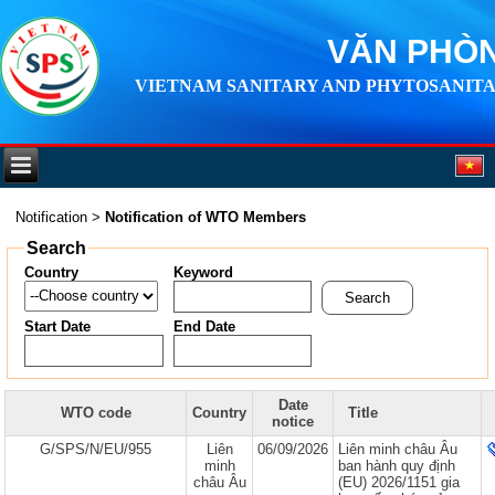
VĂN PHÒN
VIETNAM SANITARY AND PHYTOSANITA
Notification
>
Notification of WTO Members
Search
Country
Keyword
Start Date
End Date
Date
WTO code
Country
Title
notice
G/SPS/N/EU/955
Liên
06/09/2026
Liên minh châu Âu
minh
ban hành quy định
châu Âu
(EU) 2026/1151 gia