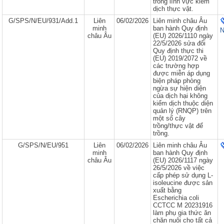
trong lĩnh vực kiểm
dịch thực vật.
G/SPS/N/EU/931/Add.1
Liên
06/02/2026
Liên minh châu Âu
minh
ban hành Quy định
N
châu Âu
(EU) 2026/1110 ngày
22/5/2026 sửa đổi
Quy định thực thi
(EU) 2019/2072 về
các trường hợp
được miễn áp dụng
biện pháp phòng
ngừa sự hiện diện
của dịch hại không
kiểm dịch thuộc diện
quản lý (RNQP) trên
một số cây
trồng/thực vật để
trồng.
G/SPS/N/EU/951
Liên
06/02/2026
Liên minh châu Âu
minh
ban hành Quy định
châu Âu
(EU) 2026/1117 ngày
26/5/2026 về việc
cấp phép sử dụng L-
isoleucine được sản
xuất bằng
Escherichia coli
CCTCC M 20231916
làm phụ gia thức ăn
chăn nuôi cho tất cả