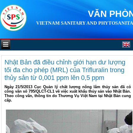
VĂN PHÒN
VIETNAM SANITARY AND PHYTOSANITA
Nhật Bản đã điều chỉnh giới hạn dư lượng
tối đa cho phép (MRL) của Trifluralin trong
thủy sản từ 0,001 ppm lên 0,5 ppm
Ngày 21/5/2013 Cục Quản lý chất lượng nông lâm thủy sản đã có
công văn số 795/QLCT-CL1 về việc xuất khẩu thủy sản vào Nhật Bản.
Theo công văn, thông tin do Thương Vụ Việt Nam tại Nhật Bản cung
cấp.