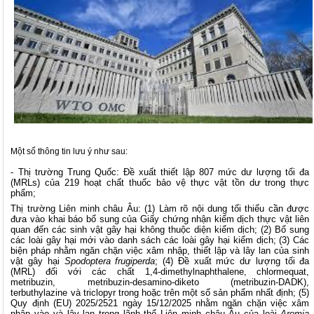
Một số thông tin lưu ý như sau:
- Thị trường Trung Quốc: Đề xuất thiết lập 807 mức dư lượng tối đa
(MRLs) của 219 hoạt chất thuốc bảo vệ thực vật tồn dư trong thực
phẩm;
Thị trường Liên minh châu Âu: (1) Làm rõ nội dung tối thiểu cần được
đưa vào khai báo bổ sung của Giấy chứng nhận kiểm dịch thực vật liên
quan đến các sinh vật gây hại không thuộc diện kiểm dịch; (2) Bổ sung
các loài gây hại mới vào danh sách các loài gây hại kiểm dịch; (3) Các
biện pháp nhằm ngăn chặn việc xâm nhập, thiết lập và lây lan của sinh
vật gây hại
Spodoptera frugiperda
; (4) Đề xuất mức dư lượng tối đa
(MRL) đối với các chất 1,4-dimethylnaphthalene, chlormequat,
metribuzin, metribuzin-desamino-diketo (metribuzin-DADK),
terbuthylazine và triclopyr trong hoặc trên một số sản phẩm nhất định; (5)
Quy định (EU) 2025/2521 ngày 15/12/2025 nhằm ngăn chặn việc xâm
nhập vào và lây lan trong lãnh thổ Liên minh châu Âu của loài
Aromia