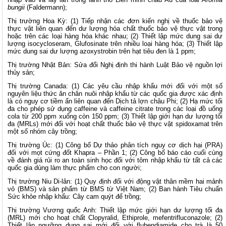
bungii
(Faldermann);
Thị trường Hoa Kỳ: (1) Tiếp nhận các đơn kiến nghị về thuốc bảo vệ
thực vật liên quan đến dư lượng hóa chất thuốc bảo vệ thực vật trong
hoặc trên các loại hàng hóa khác nhau; (2) Thiết lập mức dung sai dư
lượng isocycloseram, Glufosinate trên nhiều loại hàng hóa; (3) Thiết lập
mức dung sai dư lượng azoxystrobin trên hạt tiêu đen là 1 ppm;
Thị trường Nhật Bản: Sửa đổi Nghị định thi hành Luật Bảo vệ nguồn lợi
thủy sản;
Thị trường Canada: (1) Các yêu cầu nhập khẩu mới đối với một số
nguyên liệu thức ăn chăn nuôi nhập khẩu từ các quốc gia được xác định
là có nguy cơ tiềm ẩn liên quan đến Dịch tả lợn châu Phi; (2) Hạ mức tối
đa cho phép sử dụng caffeine và caffeine citrate trong các loại đồ uống
cola từ 200 ppm xuống còn 150 ppm; (3) Thiết lập giới hạn dư lượng tối
đa (MRLs) mới đối với hoạt chất thuốc bảo vệ thực vật spidoxamat trên
một số nhóm cây trồng;
Thị trường Úc: (1) Công bố Dự thảo phân tích nguy cơ dịch hại (PRA)
đối với mọt cứng đốt Khapra – Phần 1; (2) Công bố báo cáo cuối cùng
về đánh giá rủi ro an toàn sinh học đối với tôm nhập khẩu từ tất cả các
quốc gia dùng làm thực phẩm cho con người;
Thị trường Niu Di-lân: (1) Quy định đối với động vật thân mềm hai mảnh
vỏ (BMS) và sản phẩm từ BMS từ Việt Nam; (2) Ban hành Tiêu chuẩn
Sức khỏe nhập khẩu: Cây cam quýt để trồng;
Thị trường Vương quốc Anh: Thiết lập mức giới hạn dư lượng tối đa
(MRL) mới cho hoạt chất Clopyralid, Ethiprole, mefentrifluconazole; (2)
Thiết lập ngưỡng dung sai mới đối với flubendiamide cho trà là 50