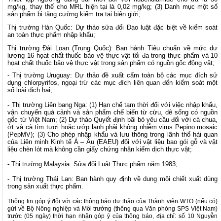
mg/kg, thay thế cho MRL hiện tại là 0,02 mg/kg; (3) Danh mục một số
sản phẩm bị tăng cường kiểm tra tại biên giới;
Thị trường Hàn Quốc: Dự thảo sửa đổi Đạo luật đặc biệt về kiểm soát
an toàn thực phẩm nhập khẩu;
Thị trường Đài Loan (Trung Quốc): Ban hành Tiêu chuẩn về mức dư
lượng 16 họat chất thuốc bảo vệ thực vật tối đa trong thực phẩm và 10
họat chất thuốc bảo vệ thực vật trong sản phẩm có nguồn gốc động vật;
- Thị trường Uruguay: Dự thảo đề xuất cấm toàn bộ các mục đích sử
dụng chlorpyrifos, ngoại trừ các mục đích liên quan đến kiểm soát một
số loài dịch hại;
- Thị trường Liên bang Nga: (1) Hạn chế tạm thời đối với việc nhập khẩu,
vận chuyển quá cảnh và sản phẩm chế biến từ cừu, dê sống có nguồn
gốc từ Việt Nam; (2) Dự thảo Quyết định bãi bỏ yêu cầu đối với cà chua,
ớt và cà tím tươi hoặc ướp lạnh phải không nhiễm virus Pepino mosaic
(PepMV); (3) Cho phép nhập khẩu và lưu thông trong lãnh thổ hải quan
của Liên minh Kinh tế Á – Âu (EAEU) đối với vật liệu bao gói gỗ và vật
liệu chèn lót mà không cần giấy chứng nhận kiểm dịch thực vật;
- Thị trường Malaysia: Sửa đổi Luật Thực phẩm năm 1983;
- Thị trường Thái Lan: Ban hành quy định về dung môi chiết xuất dùng
trong sản xuất thực phẩm.
Thông tin góp ý đối với các thông báo dự thảo của Thành viên WTO (nếu có)
gửi về Bộ Nông nghiệp và Môi trường (thông qua Văn phòng SPS Việt Nam)
trước (05 ngày) thời hạn nhận góp ý của thông báo, địa chỉ: số 10 Nguyễn