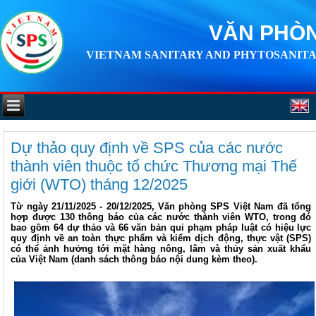
VĂN PHÒN
VIETNAM SANITARY AND PHYTOSANITA
Dự thảo quy định về SPS của các nước
thành viên thuộc tổ chức Thương mại Thế
giới (WTO) tháng 12/2025
Từ ngày 21/11/2025 - 20/12/2025, Văn phòng SPS Việt Nam đã tổng
hợp được 130 thông báo của các nước thành viên WTO, trong đó
bao gồm 64 dự thảo và 66 văn bản qui phạm pháp luật có hiệu lực
quy định về an toàn thực phẩm và kiểm dịch động, thực vật (SPS)
có thể ảnh hưởng tới mặt hàng nông, lâm và thủy sản xuất khẩu
của Việt Nam (danh sách thông báo nội dung kèm theo).