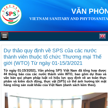
VĂN PHÒN
VIETNAM SANITARY AND PHYTOSANITA
Dự thảo quy định về SPS của các nước
thành viên thuộc tổ chức Thương mại Thế
giới (WTO) Từ ngày 01-15/3/2021
Từ ngày 01-15/3/2021, Văn phòng SPS Việt Nam đã tổng hợp được
44 thông báo của các nước thành viên WTO, bao gồm dự thảo và
văn bản qui phạm pháp luật có hiệu lực quy định về an toàn thực
phẩm và kiểm dịch động, thực vật (SPS) có thể ảnh hưởng tới mặt
hàng nông sản xuất khẩu của Việt Nam (danh sách kèm theo).