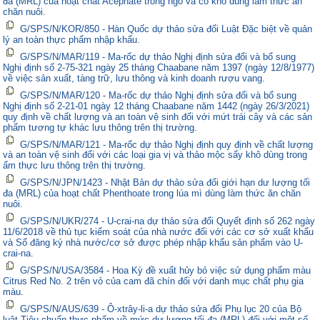
đa (MRL) của hoạt chất Acephate trong ngô và cỏ khô dùng làm thức ăn
chăn nuôi.
G/SPS/N/KOR/850 - Hàn Quốc dự thảo sửa đổi Luật Đặc biệt về quản
lý an toàn thực phẩm nhập khẩu.
G/SPS/N/MAR/119 - Ma-rốc dự thảo Nghị định sửa đổi và bổ sung
Nghị định số 2-75-321 ngày 25 tháng Chaabane năm 1397 (ngày 12/8/1977)
về việc sản xuất, tàng trữ, lưu thông và kinh doanh rượu vang.
G/SPS/N/MAR/120 - Ma-rốc dự thảo Nghị định sửa đổi và bổ sung
Nghị định số 2-21-01 ngày 12 tháng Chaabane năm 1442 (ngày 26/3/2021)
quy định về chất lượng và an toàn vệ sinh đối với mứt trái cây và các sản
phẩm tương tự khác lưu thông trên thị trường.
G/SPS/N/MAR/121 - Ma-rốc dự thảo Nghị định quy định về chất lượng
và an toàn vệ sinh đối với các loại gia vị và thảo mộc sấy khô dùng trong
ẩm thực lưu thông trên thị trường.
G/SPS/N/JPN/1423 - Nhật Bản dự thảo sửa đổi giới hạn dư lượng tối
đa (MRL) của hoạt chất Phenthoate trong lúa mì dùng làm thức ăn chăn
nuôi.
G/SPS/N/UKR/274 - U-crai-na dự thảo sửa đổi Quyết định số 262 ngày
11/6/2018 về thủ tục kiểm soát của nhà nước đối với các cơ sở xuất khẩu
và Sổ đăng ký nhà nước/cơ sở được phép nhập khẩu sản phẩm vào U-
crai-na.
G/SPS/N/USA/3584 - Hoa Kỳ đề xuất hủy bỏ việc sử dụng phẩm màu
Citrus Red No. 2 trên vỏ của cam đã chín đối với danh mục chất phụ gia
màu.
G/SPS/N/AUS/639 - Ô-xtrây-li-a dự thảo sửa đổi Phụ lục 20 của Bộ
luật Tiêu chuẩn thực phẩm về mức dư lượng tối đa (MRL) đối với một số