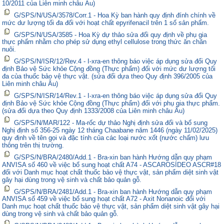
10/2011 của Liên minh châu Âu)
G/SPS/N/USA/3578/Corr.1 - Hoa Kỳ ban hành quy định đính chính về
mức dư lượng tối đa đối với hoạt chất epyrifenacil trên 1 số sản phẩm.
G/SPS/N/USA/3585 - Hoa Kỳ dự thảo sửa đổi quy định về phụ gia
thực phẩm nhằm cho phép sử dụng ethyl cellulose trong thức ăn chăn
nuôi.
G/SPS/N/ISR/12/Rev.4 - I-xra-en thông báo việc áp dụng sửa đổi Quy
định Bảo vệ Sức khỏe Cộng đồng (Thực phẩm) đối với mức dư lượng tối
đa của thuốc bảo vệ thực vật. (sửa đổi dựa theo Quy định 396/2005 của
Liên minh châu Âu)
G/SPS/N/ISR/14/Rev.1 - I-xra-en thông báo việc áp dụng sửa đổi Quy
định Bảo vệ Sức khỏe Cộng đồng (Thực phẩm) đối với phụ gia thực phẩm.
(sửa đổi dựa theo Quy định 1333/2008 của Liên minh châu Âu)
G/SPS/N/MAR/122 - Ma-rốc dự thảo Nghị định sửa đổi và bổ sung
Nghị định số 356-25 ngày 12 tháng Chaabane năm 1446 (ngày 11/02/2025)
quy định về tên gọi và đặc tính của các loại nước xốt (nước chấm) lưu
thông trên thị trường.
G/SPS/N/BRA/2480/Add.1 - Bra-xin ban hành Hướng dẫn quy phạm
ANVISA số 460 về việc bổ sung hoạt chất A74 - ASCAROSÍDEO ASCR#18
đối với Danh mục hoạt chất thuốc bảo vệ thực vật, sản phẩm diệt sinh vật
gây hại dùng trong vệ sinh và chất bảo quản gỗ.
G/SPS/N/BRA/2481/Add.1 - Bra-xin ban hành Hướng dẫn quy phạm
ANVISA số 459 về việc bổ sung hoạt chất A72 - Axit Nonanoic đối với
Danh mục hoạt chất thuốc bảo vệ thực vật, sản phẩm diệt sinh vật gây hại
dùng trong vệ sinh và chất bảo quản gỗ.