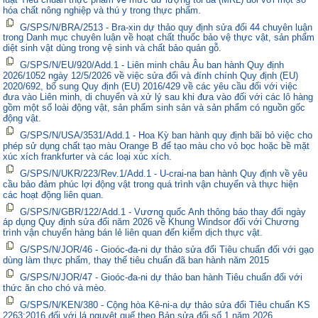
hóa chất nông nghiệp và thú y trong thực phẩm.
G/SPS/N/BRA/2513 - Bra-xin dự thảo quy định sửa đổi 44 chuyên luận
trong Danh mục chuyên luận về hoạt chất thuốc bảo vệ thực vật, sản phẩm
diệt sinh vật dùng trong vệ sinh và chất bảo quản gỗ.
G/SPS/N/EU/920/Add.1 - Liên minh châu Âu ban hành Quy định
2026/1052 ngày 12/5/2026 về việc sửa đổi và đính chính Quy định (EU)
2020/692, bổ sung Quy định (EU) 2016/429 về các yêu cầu đối với việc
đưa vào Liên minh, di chuyển và xử lý sau khi đưa vào đối với các lô hàng
gồm một số loài động vật, sản phẩm sinh sản và sản phẩm có nguồn gốc
động vật.
G/SPS/N/USA/3531/Add.1 - Hoa Kỳ ban hành quy định bãi bỏ việc cho
phép sử dụng chất tạo màu Orange B để tạo màu cho vỏ bọc hoặc bề mặt
xúc xích frankfurter và các loại xúc xích.
G/SPS/N/UKR/223/Rev.1/Add.1 - U-crai-na ban hành Quy định về yêu
cầu bảo đảm phúc lợi động vật trong quá trình vận chuyển và thực hiện
các hoạt động liên quan.
G/SPS/N/GBR/122/Add.1 - Vương quốc Anh thông báo thay đổi ngày
áp dụng Quy định sửa đổi năm 2026 về Khung Windsor đối với Chương
trình vận chuyển hàng bán lẻ liên quan đến kiểm dịch thực vật.
G/SPS/N/JOR/46 - Gioóc-đa-ni dự thảo sửa đổi Tiêu chuẩn đối với gạo
dùng làm thực phẩm, thay thế tiêu chuẩn đã ban hành năm 2015
G/SPS/N/JOR/47 - Gioóc-đa-ni dự thảo ban hành Tiêu chuẩn đối với
thức ăn cho chó và mèo.
G/SPS/N/KEN/380 - Cộng hòa Kê-ni-a dự thảo sửa đổi Tiêu chuẩn KS
2263:2016 đối với lá nguyệt quế theo Bản sửa đổi số 1 năm 2026.