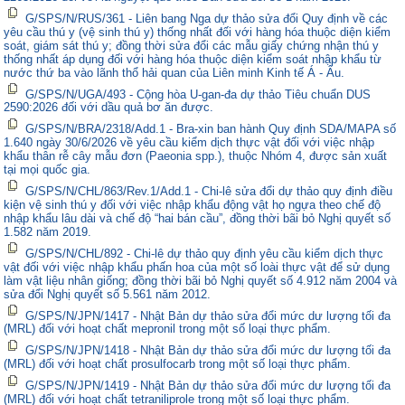
G/SPS/N/RUS/361 - Liên bang Nga dự thảo sửa đổi Quy định về các
yêu cầu thú y (vệ sinh thú y) thống nhất đối với hàng hóa thuộc diện kiểm
soát, giám sát thú y; đồng thời sửa đổi các mẫu giấy chứng nhận thú y
thống nhất áp dụng đối với hàng hóa thuộc diện kiểm soát nhập khẩu từ
nước thứ ba vào lãnh thổ hải quan của Liên minh Kinh tế Á - Âu.
G/SPS/N/UGA/493 - Cộng hòa U-gan-đa dự thảo Tiêu chuẩn DUS
2590:2026 đối với dầu quả bơ ăn được.
G/SPS/N/BRA/2318/Add.1 - Bra-xin ban hành Quy định SDA/MAPA số
1.640 ngày 30/6/2026 về yêu cầu kiểm dịch thực vật đối với việc nhập
khẩu thân rễ cây mẫu đơn (Paeonia spp.), thuộc Nhóm 4, được sản xuất
tại mọi quốc gia.
G/SPS/N/CHL/863/Rev.1/Add.1 - Chi-lê sửa đổi dự thảo quy định điều
kiện vệ sinh thú y đối với việc nhập khẩu động vật họ ngựa theo chế độ
nhập khẩu lâu dài và chế độ “hai bán cầu”, đồng thời bãi bỏ Nghị quyết số
1.582 năm 2019.
G/SPS/N/CHL/892 - Chi-lê dự thảo quy định yêu cầu kiểm dịch thực
vật đối với việc nhập khẩu phấn hoa của một số loài thực vật để sử dụng
làm vật liệu nhân giống; đồng thời bãi bỏ Nghị quyết số 4.912 năm 2004 và
sửa đổi Nghị quyết số 5.561 năm 2012.
G/SPS/N/JPN/1417 - Nhật Bản dự thảo sửa đổi mức dư lượng tối đa
(MRL) đối với hoạt chất mepronil trong một số loại thực phẩm.
G/SPS/N/JPN/1418 - Nhật Bản dự thảo sửa đổi mức dư lượng tối đa
(MRL) đối với hoạt chất prosulfocarb trong một số loại thực phẩm.
G/SPS/N/JPN/1419 - Nhật Bản dự thảo sửa đổi mức dư lượng tối đa
(MRL) đối với hoạt chất tetraniliprole trong một số loại thực phẩm.