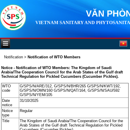
VĂN PHÒN
VIETNAM SANITARY AND PHYTOSANITA
Notification
>
Notification of WTO Members
Notice - Notification of WTO Members: The Kingdom of Saudi
Arabia/The Cooperation Council for the Arab States of the Gulf draft
Technical Regulation for Pickled Cucumbers (Cucumber Pickles).
WTO
G/SPS/N/ARE/312, G/SPS/N/BHR/265 G/SPS/N/KWT/192,
code
G/SPS/N/OMN/160 G/SPS/N/QAT/164, G/SPS/N/SAU/592
G/SPS/N/YEM/105
Date
31/10/2025
notice
Notice
Regular
type
Title
The Kingdom of Saudi Arabia/The Cooperation Council for the
Arab States of the Gulf draft Technical Regulation for Pickled
Cucumbers (Cucumber Pickles).