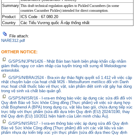
Summary
This draft technical regulation applies to Pickled Cucumbers (in some
countries Cucumber Pickles) intended for direct consumption.
Product
ICS Code : 67.080.20
Country
Các Tiểu Vương quốc Ả-rập thống nhất
File attach:
NARE312.pdf
ORTHER NOTICE:
G/SPS/N/JPN/1426 - Nhật Bản ban hành biện pháp khẩn cấp nhằm
giảm thiểu nguy cơ xâm nhập của tuyến trùng nốt sưng rễ Meloidogyne
enterolobii.
G/SPS/N/BRA/2524 - Bra-xin dự thảo Nghị quyết số 1.412 về việc cập
nhật chuyên luận của hoạt chất M26 - Metsulfurom metílico đối với Danh
mục hoạt chất thuốc bảo vệ thực vật, sản phẩm diệt sinh vật gây hại dùng
trong vệ sinh và chất bảo quản gỗ.
G/SPS/N/ISR/16 - I-xra-en thông báo việc áp dụng các sửa đổi đối với
Quy định Bảo vệ Sức khỏe Cộng đồng (Thực phẩm) về việc sử dụng hợp
chất Bisphenol A (BPA) trong dụng cụ, vật liệu bao gói, chứa đựng tiếp xúc
trực tiếp với thực phẩm (sửa đổi dựa trên Quy định (EU) 2024/3190, thay
thế Quy định (EU) 10/2011 hiện hành của Liên minh châu Âu).
G/SPS/N/ISR/17 - I-xra-en thông báo việc áp dụng sửa đổi Quy định
Bảo vệ Sức khỏe Cộng đồng (Thực phẩm) đối với các vật liệu và sản
phẩm nhựa dự kiến tiếp xúc với thực phẩm (sửa đổi dựa theo Quy định