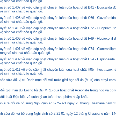
 vệ sinh và chất bảo quản gỗ.
yết số 1.407 về việc cập nhật chuyên luận của hoạt chất B41 - Boscalida đ
 vệ sinh và chất bảo quản gỗ.
yết số 1.408 về việc cập nhật chuyên luận của hoạt chất C66 - Ciazofamida
 vệ sinh và chất bảo quản gỗ.
yết số 1.410 về việc cập nhật chuyên luận của hoạt chất F72 - Fluopiram đ
 vệ sinh và chất bảo quản gỗ.
yết số 1.409 về việc cập nhật chuyên luận của hoạt chất F49 - Fludioxonil 
 vệ sinh và chất bảo quản gỗ.
ết số 1.401 về việc cập nhật chuyên luận của hoạt chất C74 - Ciantranilipr
trong vệ sinh và chất bảo quản gỗ.
yết số 1.402 về việc cập nhật chuyên luận của hoạt chất E24 - Espinosade 
 vệ sinh và chất bảo quản gỗ.
yết số 1.411 về việc cập nhật chuyên luận của hoạt chất H05 - Hexitiazoxi 
 vệ sinh và chất bảo quản gỗ.
o sửa đổi vị trí Danh mục đối với mức giới hạn tối đa (MLs) của ethyl carb
i giới hạn dư lượng tối đa (MRL) của hoạt chất Acephate trong ngô và cỏ k
i Luật Đặc biệt về quản lý an toàn thực phẩm nhập khẩu.
 sửa đổi và bổ sung Nghị định số 2-75-321 ngày 25 tháng Chaabane năm 1397
h sửa đổi và bổ sung Nghị định số 2-21-01 ngày 12 tháng Chaabane năm 144