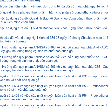
2011 của Liên minh châu Âu)
quy định đính chính về mức dư lượng tối đa đối với hoạt chất epyrifenacil 
quy định về phụ gia thực phẩm nhằm cho phép sử dụng ethyl cellulose tron
 việc áp dụng sửa đổi Quy định Bảo vệ Sức khỏe Cộng đồng (Thực phẩm) đối
 của Liên minh châu Âu)
 việc áp dụng sửa đổi Quy định Bảo vệ Sức khỏe Cộng đồng (Thực phẩm) đối
 sửa đổi và bổ sung Nghị định số 356-25 ngày 12 tháng Chaabane năm 1446 
ng trên thị trường.
nh Hướng dẫn quy phạm ANVISA số 460 về việc bổ sung hoạt chất A74 - 
 vật gây hại dùng trong vệ sinh và chất bảo quản gỗ.
 Hướng dẫn quy phạm ANVISA số 459 về việc bổ sung hoạt chất A72 - Axit 
i dùng trong vệ sinh và chất bảo quản gỗ.
 Hướng dẫn quy phạm ANVISA số 461 về việc cập nhật hoạt chất C55 - Các
 vật gây hại dùng trong vệ sinh và chất bảo quản gỗ.
yết số 1.403 về việc cập nhật chuyên luận của hoạt chất P34 - Piriproxifem
 vệ sinh và chất bảo quản gỗ.
yết số 1.404 về việc cập nhật chuyên luận của hoạt chất P53 - Protioconazo
trong vệ sinh và chất bảo quản gỗ.
yết số 1.405 về việc cập nhật chuyên luận của hoạt chất P54 - Proexadiona
ng trong vệ sinh và chất bảo quản gỗ.
yết số 1.406 về việc cập nhật chuyên luận của hoạt chất T12 - Tiabendazol