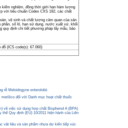
n kiểm nghiệm, đồng thời giới hạn hàm lượng
p với tiêu chuẩn Codex CXS 192; các chất
toàn, vệ sinh và chất lượng cảm quan của sản
h phần, số lô, hạn sử dụng, nước xuất xứ, khối
g quy định chi tiết phương pháp lấy mẫu, bảo
 đỗ (ICS code(s): 67.060)
 rễ Meloidogyne enterolobii.
 metílico đối với Danh mục hoạt chất thuốc
) về việc sử dụng hợp chất Bisphenol A (BPA)
ay thế Quy định (EU) 10/2011 hiện hành của Liên
c vật liệu và sản phẩm nhựa dự kiến tiếp xúc