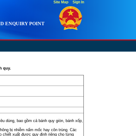
Site Map
Sign In
D ENQUIRY POINT
h quy.
iêu dùng, bao gồm cả bánh quy giòn, bánh xốp,
không bị nhiễm nấm mốc hay côn trùng. Các
o chiết xuất được quy định riêng cho từng