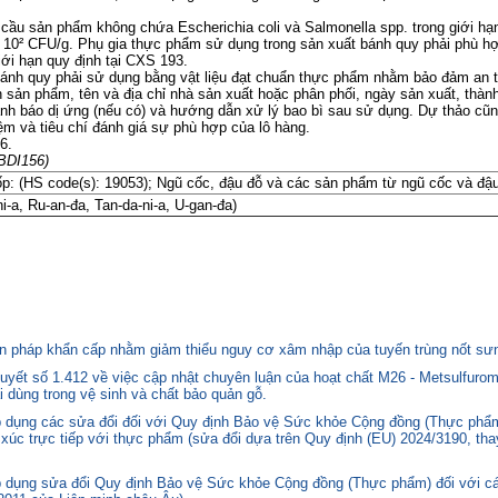
cầu sản phẩm không chứa Escherichia coli và Salmonella spp. trong giới hạ
0² CFU/g. Phụ gia thực phẩm sử dụng trong sản xuất bánh quy phải phù hợ
ới hạn quy định tại CXS 193.
 bánh quy phải sử dụng bằng vật liệu đạt chuẩn thực phẩm nhằm bảo đảm an 
 sản phẩm, tên và địa chỉ nhà sản xuất hoặc phân phối, ngày sản xuất, thàn
nh báo dị ứng (nếu có) và hướng dẫn xử lý bao bì sau sử dụng. Dự thảo cũn
 và tiêu chí đánh giá sự phù hợp của lô hàng.
6.
NBDI156)
p: (HS code(s): 19053); Ngũ cốc, đậu đỗ và các sản phẩm từ ngũ cốc và đậu
i-a, Ru-an-đa, Tan-da-ni-a, U-gan-đa)
 pháp khẩn cấp nhằm giảm thiểu nguy cơ xâm nhập của tuyến trùng nốt sưng
yết số 1.412 về việc cập nhật chuyên luận của hoạt chất M26 - Metsulfurom
i dùng trong vệ sinh và chất bảo quản gỗ.
áp dụng các sửa đổi đối với Quy định Bảo vệ Sức khỏe Cộng đồng (Thực phẩm
p xúc trực tiếp với thực phẩm (sửa đổi dựa trên Quy định (EU) 2024/3190, th
p dụng sửa đổi Quy định Bảo vệ Sức khỏe Cộng đồng (Thực phẩm) đối với cá