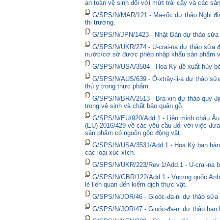
an toàn vệ sinh đối với mứt trái cây và các sả
G/SPS/N/MAR/121 - Ma-rốc dự thảo Nghị định 
thị trường.
G/SPS/N/JPN/1423 - Nhật Bản dự thảo sửa đổ
G/SPS/N/UKR/274 - U-crai-na dự thảo sửa đổ
nước/cơ sở được phép nhập khẩu sản phẩm và
G/SPS/N/USA/3584 - Hoa Kỳ đề xuất hủy bỏ 
G/SPS/N/AUS/639 - Ô-xtrây-li-a dự thảo sửa
thú y trong thực phẩm.
G/SPS/N/BRA/2513 - Bra-xin dự thảo quy địn
trong vệ sinh và chất bảo quản gỗ.
G/SPS/N/EU/920/Add.1 - Liên minh châu Âu 
(EU) 2016/429 về các yêu cầu đối với việc đưa
sản phẩm có nguồn gốc động vật.
G/SPS/N/USA/3531/Add.1 - Hoa Kỳ ban hành 
các loại xúc xích.
G/SPS/N/UKR/223/Rev.1/Add.1 - U-crai-na ba
G/SPS/N/GBR/122/Add.1 - Vương quốc Anh t
lẻ liên quan đến kiểm dịch thực vật.
G/SPS/N/JOR/46 - Gioóc-đa-ni dự thảo sửa đ
G/SPS/N/JOR/47 - Gioóc-đa-ni dự thảo ban 