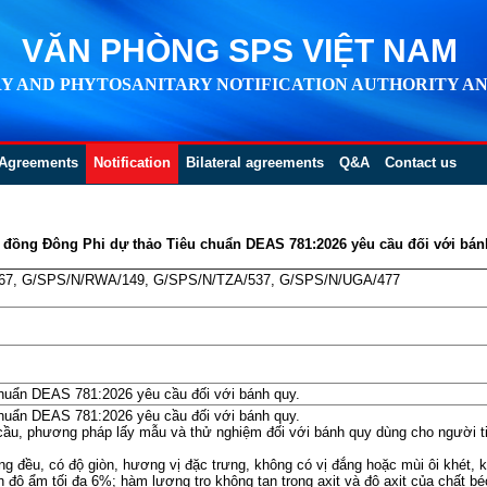
VĂN PHÒNG SPS VIỆT NAM
Y AND PHYTOSANITARY NOTIFICATION AUTHORITY AN
Agreements
Notification
Bilateral agreements
Q&A
Contact us
g đồng Đông Phi dự thảo Tiêu chuẩn DEAS 781:2026 yêu cầu đối với bán
67, G/SPS/N/RWA/149, G/SPS/N/TZA/537, G/SPS/N/UGA/477
huẩn DEAS 781:2026 yêu cầu đối với bánh quy.
huẩn DEAS 781:2026 yêu cầu đối với bánh quy.
cầu, phương pháp lấy mẫu và thử nghiệm đối với bánh quy dùng cho người t
 đều, có độ giòn, hương vị đặc trưng, không có vị đắng hoặc mùi ôi khét, 
n độ ẩm tối đa 6%; hàm lượng tro không tan trong axit và độ axit của chất bé