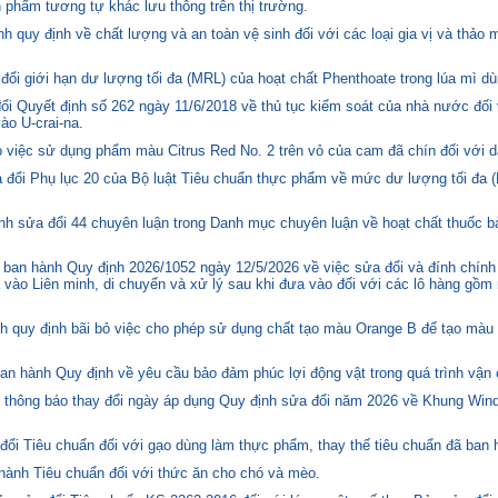
n phẩm tương tự khác lưu thông trên thị trường.
quy định về chất lượng và an toàn vệ sinh đối với các loại gia vị và thảo 
i giới hạn dư lượng tối đa (MRL) của hoạt chất Phenthoate trong lúa mì dù
i Quyết định số 262 ngày 11/6/2018 về thủ tục kiểm soát của nhà nước đối
o U-crai-na.
việc sử dụng phẩm màu Citrus Red No. 2 trên vỏ của cam đã chín đối với d
 đổi Phụ lục 20 của Bộ luật Tiêu chuẩn thực phẩm về mức dư lượng tối đa (
h sửa đổi 44 chuyên luận trong Danh mục chuyên luận về hoạt chất thuốc bả
ban hành Quy định 2026/1052 ngày 12/5/2026 về việc sửa đổi và đính chính
 vào Liên minh, di chuyển và xử lý sau khi đưa vào đối với các lô hàng gồm 
quy định bãi bỏ việc cho phép sử dụng chất tạo màu Orange B để tạo màu c
n hành Quy định về yêu cầu bảo đảm phúc lợi động vật trong quá trình vận c
hông báo thay đổi ngày áp dụng Quy định sửa đổi năm 2026 về Khung Winds
ổi Tiêu chuẩn đối với gạo dùng làm thực phẩm, thay thế tiêu chuẩn đã ban
hành Tiêu chuẩn đối với thức ăn cho chó và mèo.