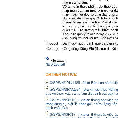
nhóm sản phẩm.
Về an toàn thực phẩm, dự thảo yêu 
nấm men và nấm mốc ở mức tối đa 1
nhiễm bẩn và độc tố phải đáp ứng gi
Ngoài ra, dự thảo quy định bao gói
phẩm. Nhãn phải thể hiện đầy đủ tên
lượng tịnh, hướng dẫn bảo quản, cả
quản mẫu, số lượng mẫu kiểm nghiệm
Thời hạn góp ý trước ngày 25/7/202
(Nội dung chi tiết tại file đính kèm 
Product
Bánh quy ngọt; bánh quế và bánh xố
Country
Cộng đồng Đông Phi (Bu-run-đi, Kê-n
File attach:
NBDI156.pdf
ORTHER NOTICE:
G/SPS/N/JPN/1426 - Nhật Bản ban hành biện
G/SPS/N/BRA/2524 - Bra-xin dự thảo Nghị qu
bảo vệ thực vật, sản phẩm diệt sinh vật gây hạ
G/SPS/N/ISR/16 - I-xra-en thông báo việc 
trong dụng cụ, vật liệu bao gói, chứa đựng tiế
minh châu Âu).
G/SPS/N/ISR/17 - I-xra-en thông báo việc á