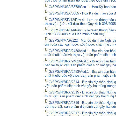
với thực phẩm (sửa đổi dựa theo Quy định 10/
G/SPS/N/USA/3578/Corr.1 - Hoa Kỳ ban hành 
G/SPS/N/USA/3585 - Hoa Kỳ dự thảo sửa đổi 
G/SPS/N/ISR/12/Rev.4 - I-xra-en thông báo
thực vật. (sửa đổi dựa theo Quy định 396/2005
G/SPS/N/ISR/14/Rev.1 - I-xra-en thông báo
định 1333/2008 của Liên minh châu Âu)
G/SPS/N/MAR/122 - Ma-rốc dự thảo Nghị định
tính của các loại nước xốt (nước chấm) lưu thô
G/SPS/N/BRA/2480/Add.1 - Bra-xin ban hà
chất thuốc bảo vệ thực vật, sản phẩm diệt sinh
G/SPS/N/BRA/2481/Add.1 - Bra-xin ban hành
bảo vệ thực vật, sản phẩm diệt sinh vật gây hạ
G/SPS/N/BRA/2483/Add.1 - Bra-xin ban hành
chất thuốc bảo vệ thực vật, sản phẩm diệt sinh
G/SPS/N/BRA/2514 - Bra-xin dự thảo Nghị qu
vật, sản phẩm diệt sinh vật gây hại dùng trong
G/SPS/N/BRA/2515 - Bra-xin dự thảo Nghị qu
thực vật, sản phẩm diệt sinh vật gây hại dùng 
G/SPS/N/BRA/2516 - Bra-xin dự thảo Nghị qu
vệ thực vật, sản phẩm diệt sinh vật gây hại dù
G/SPS/N/BRA/2517 - Bra-xin dự thảo Nghị qu