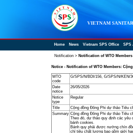
VIETNAM SANITAR
Home
News
Vietnam SPS Office
SPS 
Notification
>
Notification of WTO Members
Notice - Notification of WTO Members: Cộn
WTO
G/SPS/N/BDI/156, G/SPS/N/KEN/3
code
Date
26/05/2026
notice
Notice
Regular
type
Title
Cộng đồng Đông Phi dự thảo Tiêu c
Summary
Cộng đồng Đông Phi dự thảo Tiêu c
Theo đó, dự thảo quy định các yêu 
bánh cookies.
Bánh quy phải được nướng chín đồng
chỉ tiêu chất lượng bao gồm giới hạ