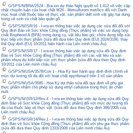
G/SPS/N/BRA/2524 - Bra-xin dự thảo Nghị quyết số 1.412 về việc cập
nhật chuyên luận của hoạt chất M26 - Metsulfurom metílico đối với Danh
mục hoạt chất thuốc bảo vệ thực vật, sản phẩm diệt sinh vật gây hại dùng
trong vệ sinh và chất bảo quản gỗ.
G/SPS/N/ISR/16 - I-xra-en thông báo việc áp dụng các sửa đổi đối với
Quy định Bảo vệ Sức khỏe Cộng đồng (Thực phẩm) về việc sử dụng hợp
chất Bisphenol A (BPA) trong dụng cụ, vật liệu bao gói, chứa đựng tiếp xúc
trực tiếp với thực phẩm (sửa đổi dựa trên Quy định (EU) 2024/3190, thay
thế Quy định (EU) 10/2011 hiện hành của Liên minh châu Âu).
G/SPS/N/ISR/17 - I-xra-en thông báo việc áp dụng sửa đổi Quy định
Bảo vệ Sức khỏe Cộng đồng (Thực phẩm) đối với các vật liệu và sản
phẩm nhựa dự kiến tiếp xúc với thực phẩm (sửa đổi dựa theo Quy định
10/2011 của Liên minh châu Âu)
G/SPS/N/USA/3578/Corr.1 - Hoa Kỳ ban hành quy định đính chính về
mức dư lượng tối đa đối với hoạt chất epyrifenacil trên 1 số sản phẩm.
G/SPS/N/USA/3585 - Hoa Kỳ dự thảo sửa đổi quy định về phụ gia
thực phẩm nhằm cho phép sử dụng ethyl cellulose trong thức ăn chăn
nuôi.
G/SPS/N/ISR/12/Rev.4 - I-xra-en thông báo việc áp dụng sửa đổi Quy
định Bảo vệ Sức khỏe Cộng đồng (Thực phẩm) đối với mức dư lượng tối
đa của thuốc bảo vệ thực vật. (sửa đổi dựa theo Quy định 396/2005 của
Liên minh châu Âu)
G/SPS/N/ISR/14/Rev.1 - I-xra-en thông báo việc áp dụng sửa đổi Quy
định Bảo vệ Sức khỏe Cộng đồng (Thực phẩm) đối với phụ gia thực phẩm.
(sửa đổi dựa theo Quy định 1333/2008 của Liên minh châu Âu)