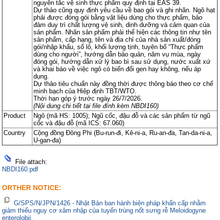
nguyên tắc vệ sinh thực phẩm quy định tại EAS 39.
Dự thảo cũng quy định yêu cầu về bao gói và ghi nhãn. Ngô hạt
phải được đóng gói bằng vật liệu dùng cho thực phẩm, bảo
đảm duy trì chất lượng vệ sinh, dinh dưỡng và cảm quan của
sản phẩm. Nhãn sản phẩm phải thể hiện các thông tin như tên
sản phẩm, cấp hạng, tên và địa chỉ của nhà sản xuất/đóng
gói/nhập khẩu, số lô, khối lượng tịnh, tuyên bố “Thực phẩm
dùng cho người”, hướng dẫn bảo quản, năm vụ mùa, ngày
đóng gói, hướng dẫn xử lý bao bì sau sử dụng, nước xuất xứ
và khai báo về việc ngô có biến đổi gen hay không, nếu áp
dụng.
Dự thảo tiêu chuẩn này đồng thời được thông báo theo cơ chế
minh bạch của Hiệp định TBT/WTO.
Thời hạn góp ý trước ngày 26/7/2026.
(Nội dung chi tiết tại file đính kèm NBDI160)
Product
Ngô (mã HS: 1005); Ngũ cốc, đậu đỗ và các sản phẩm từ ngũ
cốc và đậu đỗ (mã ICS: 67.060)
Country
Cộng đồng Đông Phi (Bu-run-đi, Kê-ni-a, Ru-an-đa, Tan-da-ni-a,
U-gan-đa)
File attach:
NBDI160.pdf
ORTHER NOTICE:
G/SPS/N/JPN/1426 - Nhật Bản ban hành biện pháp khẩn cấp nhằm
giảm thiểu nguy cơ xâm nhập của tuyến trùng nốt sưng rễ Meloidogyne
enterolobii.