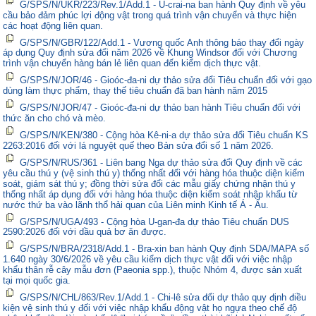
G/SPS/N/UKR/223/Rev.1/Add.1 - U-crai-na ban hành Quy định về yêu
cầu bảo đảm phúc lợi động vật trong quá trình vận chuyển và thực hiện
các hoạt động liên quan.
G/SPS/N/GBR/122/Add.1 - Vương quốc Anh thông báo thay đổi ngày
áp dụng Quy định sửa đổi năm 2026 về Khung Windsor đối với Chương
trình vận chuyển hàng bán lẻ liên quan đến kiểm dịch thực vật.
G/SPS/N/JOR/46 - Gioóc-đa-ni dự thảo sửa đổi Tiêu chuẩn đối với gạo
dùng làm thực phẩm, thay thế tiêu chuẩn đã ban hành năm 2015
G/SPS/N/JOR/47 - Gioóc-đa-ni dự thảo ban hành Tiêu chuẩn đối với
thức ăn cho chó và mèo.
G/SPS/N/KEN/380 - Cộng hòa Kê-ni-a dự thảo sửa đổi Tiêu chuẩn KS
2263:2016 đối với lá nguyệt quế theo Bản sửa đổi số 1 năm 2026.
G/SPS/N/RUS/361 - Liên bang Nga dự thảo sửa đổi Quy định về các
yêu cầu thú y (vệ sinh thú y) thống nhất đối với hàng hóa thuộc diện kiểm
soát, giám sát thú y; đồng thời sửa đổi các mẫu giấy chứng nhận thú y
thống nhất áp dụng đối với hàng hóa thuộc diện kiểm soát nhập khẩu từ
nước thứ ba vào lãnh thổ hải quan của Liên minh Kinh tế Á - Âu.
G/SPS/N/UGA/493 - Cộng hòa U-gan-đa dự thảo Tiêu chuẩn DUS
2590:2026 đối với dầu quả bơ ăn được.
G/SPS/N/BRA/2318/Add.1 - Bra-xin ban hành Quy định SDA/MAPA số
1.640 ngày 30/6/2026 về yêu cầu kiểm dịch thực vật đối với việc nhập
khẩu thân rễ cây mẫu đơn (Paeonia spp.), thuộc Nhóm 4, được sản xuất
tại mọi quốc gia.
G/SPS/N/CHL/863/Rev.1/Add.1 - Chi-lê sửa đổi dự thảo quy định điều
kiện vệ sinh thú y đối với việc nhập khẩu động vật họ ngựa theo chế độ