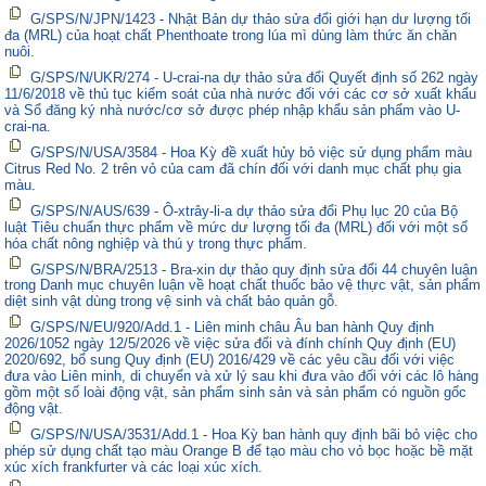
G/SPS/N/JPN/1423 - Nhật Bản dự thảo sửa đổi giới hạn dư lượng tối
đa (MRL) của hoạt chất Phenthoate trong lúa mì dùng làm thức ăn chăn
nuôi.
G/SPS/N/UKR/274 - U-crai-na dự thảo sửa đổi Quyết định số 262 ngày
11/6/2018 về thủ tục kiểm soát của nhà nước đối với các cơ sở xuất khẩu
và Sổ đăng ký nhà nước/cơ sở được phép nhập khẩu sản phẩm vào U-
crai-na.
G/SPS/N/USA/3584 - Hoa Kỳ đề xuất hủy bỏ việc sử dụng phẩm màu
Citrus Red No. 2 trên vỏ của cam đã chín đối với danh mục chất phụ gia
màu.
G/SPS/N/AUS/639 - Ô-xtrây-li-a dự thảo sửa đổi Phụ lục 20 của Bộ
luật Tiêu chuẩn thực phẩm về mức dư lượng tối đa (MRL) đối với một số
hóa chất nông nghiệp và thú y trong thực phẩm.
G/SPS/N/BRA/2513 - Bra-xin dự thảo quy định sửa đổi 44 chuyên luận
trong Danh mục chuyên luận về hoạt chất thuốc bảo vệ thực vật, sản phẩm
diệt sinh vật dùng trong vệ sinh và chất bảo quản gỗ.
G/SPS/N/EU/920/Add.1 - Liên minh châu Âu ban hành Quy định
2026/1052 ngày 12/5/2026 về việc sửa đổi và đính chính Quy định (EU)
2020/692, bổ sung Quy định (EU) 2016/429 về các yêu cầu đối với việc
đưa vào Liên minh, di chuyển và xử lý sau khi đưa vào đối với các lô hàng
gồm một số loài động vật, sản phẩm sinh sản và sản phẩm có nguồn gốc
động vật.
G/SPS/N/USA/3531/Add.1 - Hoa Kỳ ban hành quy định bãi bỏ việc cho
phép sử dụng chất tạo màu Orange B để tạo màu cho vỏ bọc hoặc bề mặt
xúc xích frankfurter và các loại xúc xích.