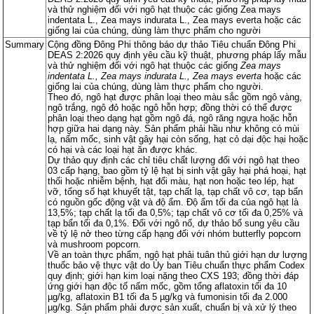
và thử nghiệm đối với ngô hạt thuộc các giống Zea mays
indentata L., Zea mays indurata L., Zea mays everta hoặc các
giống lai của chúng, dùng làm thực phẩm cho người
Summary
Cộng đồng Đông Phi thông báo dự thảo Tiêu chuẩn Đông Phi
DEAS 2:2026 quy định yêu cầu kỹ thuật, phương pháp lấy mẫu
và thử nghiệm đối với ngô hạt thuộc các giống
Zea mays
indentata L., Zea mays indurata L., Zea mays everta
hoặc các
giống lai của chúng, dùng làm thực phẩm cho người.
Theo đó, ngô hạt được phân loại theo màu sắc gồm ngô vàng,
ngô trắng, ngô đỏ hoặc ngô hỗn hợp; đồng thời có thể được
phân loại theo dạng hạt gồm ngô đá, ngô răng ngựa hoặc hỗn
hợp giữa hai dạng này. Sản phẩm phải hầu như không có mùi
lạ, nấm mốc, sinh vật gây hại còn sống, hạt cỏ dại độc hại hoặc
có hại và các loại hạt ăn được khác.
Dự thảo quy định các chỉ tiêu chất lượng đối với ngô hạt theo
03 cấp hạng, bao gồm tỷ lệ hạt bị sinh vật gây hại phá hoại, hạt
thối hoặc nhiễm bệnh, hạt đổi màu, hạt non hoặc teo lép, hạt
vỡ, tổng số hạt khuyết tật, tạp chất lạ, tạp chất vô cơ, tạp bẩn
có nguồn gốc động vật và độ ẩm. Độ ẩm tối đa của ngô hạt là
13,5%; tạp chất lạ tối đa 0,5%; tạp chất vô cơ tối đa 0,25% và
tạp bẩn tối đa 0,1%. Đối với ngô nổ, dự thảo bổ sung yêu cầu
về tỷ lệ nở theo từng cấp hạng đối với nhóm butterfly popcorn
và mushroom popcorn.
Về an toàn thực phẩm, ngô hạt phải tuân thủ giới hạn dư lượng
thuốc bảo vệ thực vật do Ủy ban Tiêu chuẩn thực phẩm Codex
quy định; giới hạn kim loại nặng theo CXS 193; đồng thời đáp
ứng giới hạn độc tố nấm mốc, gồm tổng aflatoxin tối đa 10
µg/kg, aflatoxin B1 tối đa 5 µg/kg và fumonisin tối đa 2.000
µg/kg. Sản phẩm phải được sản xuất, chuẩn bị và xử lý theo