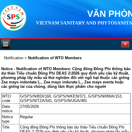
VĂN PHÒN
VIETNAM SANITARY AND PHYTOSANITA
Notification
>
Notification of WTO Members
Notice - Notification of WTO Members: Cộng đồng Đông Phi thông báo
dự thảo Tiêu chuẩn Đông Phi DEAS 2:2026 quy định yêu cầu kỹ thuật,
phương pháp lấy mẫu và thử nghiệm đối với ngô hạt thuộc các giống
Zea mays indentata L., Zea mays indurata L., Zea mays everta hoặc
các giống lai của chúng, dùng làm thực phẩm cho người
WTO
G/SPS/N/BDI/160, G/SPS/N/KEN/371, G/SPS/N/RWA/153,
code
G/SPS/N/TZA/541, G/SPS/N/UGA/481
Date
27/05/2026
notice
Notice
Regular
type
Title
Cộng đồng Đông Phi thông báo dự thảo Tiêu chuẩn Đông Phi
DEAS 2:2026 quy định yêu cầu kỹ thuật, phương pháp lấy mẫu