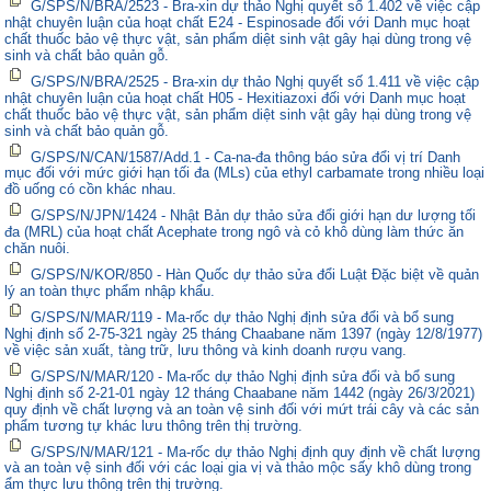
G/SPS/N/BRA/2523 - Bra-xin dự thảo Nghị quyết số 1.402 về việc cập
nhật chuyên luận của hoạt chất E24 - Espinosade đối với Danh mục hoạt
chất thuốc bảo vệ thực vật, sản phẩm diệt sinh vật gây hại dùng trong vệ
sinh và chất bảo quản gỗ.
G/SPS/N/BRA/2525 - Bra-xin dự thảo Nghị quyết số 1.411 về việc cập
nhật chuyên luận của hoạt chất H05 - Hexitiazoxi đối với Danh mục hoạt
chất thuốc bảo vệ thực vật, sản phẩm diệt sinh vật gây hại dùng trong vệ
sinh và chất bảo quản gỗ.
G/SPS/N/CAN/1587/Add.1 - Ca-na-đa thông báo sửa đổi vị trí Danh
mục đối với mức giới hạn tối đa (MLs) của ethyl carbamate trong nhiều loại
đồ uống có cồn khác nhau.
G/SPS/N/JPN/1424 - Nhật Bản dự thảo sửa đổi giới hạn dư lượng tối
đa (MRL) của hoạt chất Acephate trong ngô và cỏ khô dùng làm thức ăn
chăn nuôi.
G/SPS/N/KOR/850 - Hàn Quốc dự thảo sửa đổi Luật Đặc biệt về quản
lý an toàn thực phẩm nhập khẩu.
G/SPS/N/MAR/119 - Ma-rốc dự thảo Nghị định sửa đổi và bổ sung
Nghị định số 2-75-321 ngày 25 tháng Chaabane năm 1397 (ngày 12/8/1977)
về việc sản xuất, tàng trữ, lưu thông và kinh doanh rượu vang.
G/SPS/N/MAR/120 - Ma-rốc dự thảo Nghị định sửa đổi và bổ sung
Nghị định số 2-21-01 ngày 12 tháng Chaabane năm 1442 (ngày 26/3/2021)
quy định về chất lượng và an toàn vệ sinh đối với mứt trái cây và các sản
phẩm tương tự khác lưu thông trên thị trường.
G/SPS/N/MAR/121 - Ma-rốc dự thảo Nghị định quy định về chất lượng
và an toàn vệ sinh đối với các loại gia vị và thảo mộc sấy khô dùng trong
ẩm thực lưu thông trên thị trường.