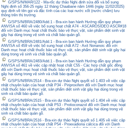
G/SPS/N/MAR/122 - Ma-rốc dự thảo Nghị định sửa đổi và bổ sung
Nghị định số 356-25 ngày 12 tháng Chaabane năm 1446 (ngày 11/02/2025)
quy định về tên gọi và đặc tính của các loại nước xốt (nước chấm) lưu
thông trên thị trường.
G/SPS/N/BRA/2480/Add.1 - Bra-xin ban hành Hướng dẫn quy phạm
ANVISA số 460 về việc bổ sung hoạt chất A74 - ASCAROSÍDEO ASCR#18
đối với Danh mục hoạt chất thuốc bảo vệ thực vật, sản phẩm diệt sinh vật
gây hại dùng trong vệ sinh và chất bảo quản gỗ.
G/SPS/N/BRA/2481/Add.1 - Bra-xin ban hành Hướng dẫn quy phạm
ANVISA số 459 về việc bổ sung hoạt chất A72 - Axit Nonanoic đối với
Danh mục hoạt chất thuốc bảo vệ thực vật, sản phẩm diệt sinh vật gây hại
dùng trong vệ sinh và chất bảo quản gỗ.
G/SPS/N/BRA/2483/Add.1 - Bra-xin ban hành Hướng dẫn quy phạm
ANVISA số 461 về việc cập nhật hoạt chất C55 - Các hợp chất gốc đồng
đối với Danh mục hoạt chất thuốc bảo vệ thực vật, sản phẩm diệt sinh vật
gây hại dùng trong vệ sinh và chất bảo quản gỗ.
G/SPS/N/BRA/2514 - Bra-xin dự thảo Nghị quyết số 1.403 về việc cập
nhật chuyên luận của hoạt chất P34 - Piriproxifem đối với Danh mục hoạt
chất thuốc bảo vệ thực vật, sản phẩm diệt sinh vật gây hại dùng trong vệ
sinh và chất bảo quản gỗ.
G/SPS/N/BRA/2515 - Bra-xin dự thảo Nghị quyết số 1.404 về việc cập
nhật chuyên luận của hoạt chất P53 - Protioconazol đối với Danh mục hoạt
chất thuốc bảo vệ thực vật, sản phẩm diệt sinh vật gây hại dùng trong vệ
sinh và chất bảo quản gỗ.
G/SPS/N/BRA/2516 - Bra-xin dự thảo Nghị quyết số 1.405 về việc cập
nhật chuyên luận của hoạt chất P54 - Proexadiona cálcica đối với Danh