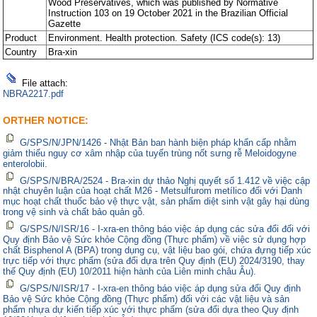
Wood Preservatives, which was published by Normative
Instruction 103 on 19 October 2021 in the Brazilian Official
Gazette
Product
Environment. Health protection. Safety (ICS code(s): 13)
Country
Bra-xin
File attach:
NBRA2217.pdf
ORTHER NOTICE:
G/SPS/N/JPN/1426 - Nhật Bản ban hành biện pháp khẩn cấp nhằm
giảm thiểu nguy cơ xâm nhập của tuyến trùng nốt sưng rễ Meloidogyne
enterolobii.
G/SPS/N/BRA/2524 - Bra-xin dự thảo Nghị quyết số 1.412 về việc cập
nhật chuyên luận của hoạt chất M26 - Metsulfurom metílico đối với Danh
mục hoạt chất thuốc bảo vệ thực vật, sản phẩm diệt sinh vật gây hại dùng
trong vệ sinh và chất bảo quản gỗ.
G/SPS/N/ISR/16 - I-xra-en thông báo việc áp dụng các sửa đổi đối với
Quy định Bảo vệ Sức khỏe Cộng đồng (Thực phẩm) về việc sử dụng hợp
chất Bisphenol A (BPA) trong dụng cụ, vật liệu bao gói, chứa đựng tiếp xúc
trực tiếp với thực phẩm (sửa đổi dựa trên Quy định (EU) 2024/3190, thay
thế Quy định (EU) 10/2011 hiện hành của Liên minh châu Âu).
G/SPS/N/ISR/17 - I-xra-en thông báo việc áp dụng sửa đổi Quy định
Bảo vệ Sức khỏe Cộng đồng (Thực phẩm) đối với các vật liệu và sản
phẩm nhựa dự kiến tiếp xúc với thực phẩm (sửa đổi dựa theo Quy định