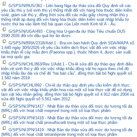
G/SPS/N/RUS/361 - Liên bang Nga dự thảo sửa đổi Quy định về các
yêu cầu thú y (vệ sinh thú y) thống nhất đối với hàng hóa thuộc diện kiểm
soát, giám sát thú y; đồng thời sửa đổi các mẫu giấy chứng nhận thú y
thống nhất áp dụng đối với hàng hóa thuộc diện kiểm soát nhập khẩu từ
nước thứ ba vào lãnh thổ hải quan của Liên minh Kinh tế Á - Âu.
G/SPS/N/UGA/493 - Cộng hòa U-gan-đa dự thảo Tiêu chuẩn DUS
2590:2026 đối với dầu quả bơ ăn được.
G/SPS/N/BRA/2318/Add.1 - Bra-xin ban hành Quy định SDA/MAPA số
1.640 ngày 30/6/2026 về yêu cầu kiểm dịch thực vật đối với việc nhập
khẩu thân rễ cây mẫu đơn (Paeonia spp.), thuộc Nhóm 4, được sản xuất
tại mọi quốc gia.
G/SPS/N/CHL/863/Rev.1/Add.1 - Chi-lê sửa đổi dự thảo quy định điều
kiện vệ sinh thú y đối với việc nhập khẩu động vật họ ngựa theo chế độ
nhập khẩu lâu dài và chế độ “hai bán cầu”, đồng thời bãi bỏ Nghị quyết số
1.582 năm 2019.
G/SPS/N/CHL/892 - Chi-lê dự thảo quy định yêu cầu kiểm dịch thực
vật đối với việc nhập khẩu phấn hoa của một số loài thực vật để sử dụng
làm vật liệu nhân giống; đồng thời bãi bỏ Nghị quyết số 4.912 năm 2004 và
sửa đổi Nghị quyết số 5.561 năm 2012.
G/SPS/N/JPN/1417 - Nhật Bản dự thảo sửa đổi mức dư lượng tối đa
(MRL) đối với hoạt chất mepronil trong một số loại thực phẩm.
G/SPS/N/JPN/1418 - Nhật Bản dự thảo sửa đổi mức dư lượng tối đa
(MRL) đối với hoạt chất prosulfocarb trong một số loại thực phẩm.
G/SPS/N/JPN/1419 - Nhật Bản dự thảo sửa đổi mức dư lượng tối đa
(MRL) đối với hoạt chất tetraniliprole trong một số loại thực phẩm.