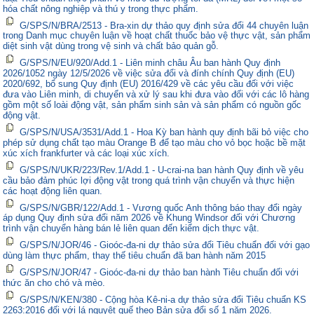
hóa chất nông nghiệp và thú y trong thực phẩm.
G/SPS/N/BRA/2513 - Bra-xin dự thảo quy định sửa đổi 44 chuyên luận
trong Danh mục chuyên luận về hoạt chất thuốc bảo vệ thực vật, sản phẩm
diệt sinh vật dùng trong vệ sinh và chất bảo quản gỗ.
G/SPS/N/EU/920/Add.1 - Liên minh châu Âu ban hành Quy định
2026/1052 ngày 12/5/2026 về việc sửa đổi và đính chính Quy định (EU)
2020/692, bổ sung Quy định (EU) 2016/429 về các yêu cầu đối với việc
đưa vào Liên minh, di chuyển và xử lý sau khi đưa vào đối với các lô hàng
gồm một số loài động vật, sản phẩm sinh sản và sản phẩm có nguồn gốc
động vật.
G/SPS/N/USA/3531/Add.1 - Hoa Kỳ ban hành quy định bãi bỏ việc cho
phép sử dụng chất tạo màu Orange B để tạo màu cho vỏ bọc hoặc bề mặt
xúc xích frankfurter và các loại xúc xích.
G/SPS/N/UKR/223/Rev.1/Add.1 - U-crai-na ban hành Quy định về yêu
cầu bảo đảm phúc lợi động vật trong quá trình vận chuyển và thực hiện
các hoạt động liên quan.
G/SPS/N/GBR/122/Add.1 - Vương quốc Anh thông báo thay đổi ngày
áp dụng Quy định sửa đổi năm 2026 về Khung Windsor đối với Chương
trình vận chuyển hàng bán lẻ liên quan đến kiểm dịch thực vật.
G/SPS/N/JOR/46 - Gioóc-đa-ni dự thảo sửa đổi Tiêu chuẩn đối với gạo
dùng làm thực phẩm, thay thế tiêu chuẩn đã ban hành năm 2015
G/SPS/N/JOR/47 - Gioóc-đa-ni dự thảo ban hành Tiêu chuẩn đối với
thức ăn cho chó và mèo.
G/SPS/N/KEN/380 - Cộng hòa Kê-ni-a dự thảo sửa đổi Tiêu chuẩn KS
2263:2016 đối với lá nguyệt quế theo Bản sửa đổi số 1 năm 2026.