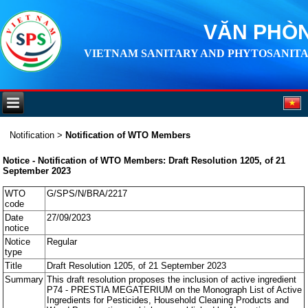
VĂN PHÒN
VIETNAM SANITARY AND PHYTOSANITA
Notification
>
Notification of WTO Members
Notice - Notification of WTO Members: Draft Resolution 1205, of 21
September 2023
WTO
G/SPS/N/BRA/2217
code
Date
27/09/2023
notice
Notice
Regular
type
Title
Draft Resolution 1205, of 21 September 2023
Summary
This draft resolution proposes the inclusion of active ingredient
P74 - PRESTIA MEGATERIUM on the Monograph List of Active
Ingredients for Pesticides, Household Cleaning Products and