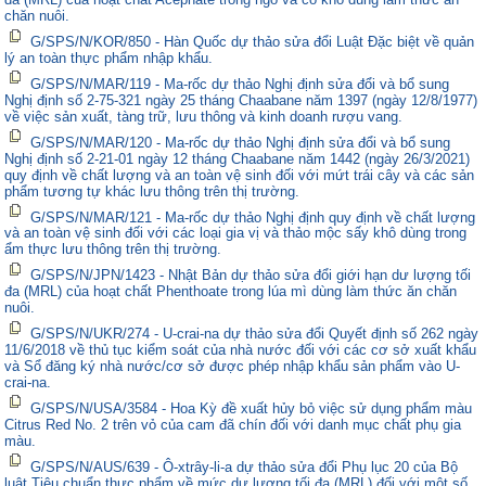
chăn nuôi.
G/SPS/N/KOR/850 - Hàn Quốc dự thảo sửa đổi Luật Đặc biệt về quản
lý an toàn thực phẩm nhập khẩu.
G/SPS/N/MAR/119 - Ma-rốc dự thảo Nghị định sửa đổi và bổ sung
Nghị định số 2-75-321 ngày 25 tháng Chaabane năm 1397 (ngày 12/8/1977)
về việc sản xuất, tàng trữ, lưu thông và kinh doanh rượu vang.
G/SPS/N/MAR/120 - Ma-rốc dự thảo Nghị định sửa đổi và bổ sung
Nghị định số 2-21-01 ngày 12 tháng Chaabane năm 1442 (ngày 26/3/2021)
quy định về chất lượng và an toàn vệ sinh đối với mứt trái cây và các sản
phẩm tương tự khác lưu thông trên thị trường.
G/SPS/N/MAR/121 - Ma-rốc dự thảo Nghị định quy định về chất lượng
và an toàn vệ sinh đối với các loại gia vị và thảo mộc sấy khô dùng trong
ẩm thực lưu thông trên thị trường.
G/SPS/N/JPN/1423 - Nhật Bản dự thảo sửa đổi giới hạn dư lượng tối
đa (MRL) của hoạt chất Phenthoate trong lúa mì dùng làm thức ăn chăn
nuôi.
G/SPS/N/UKR/274 - U-crai-na dự thảo sửa đổi Quyết định số 262 ngày
11/6/2018 về thủ tục kiểm soát của nhà nước đối với các cơ sở xuất khẩu
và Sổ đăng ký nhà nước/cơ sở được phép nhập khẩu sản phẩm vào U-
crai-na.
G/SPS/N/USA/3584 - Hoa Kỳ đề xuất hủy bỏ việc sử dụng phẩm màu
Citrus Red No. 2 trên vỏ của cam đã chín đối với danh mục chất phụ gia
màu.
G/SPS/N/AUS/639 - Ô-xtrây-li-a dự thảo sửa đổi Phụ lục 20 của Bộ
luật Tiêu chuẩn thực phẩm về mức dư lượng tối đa (MRL) đối với một số