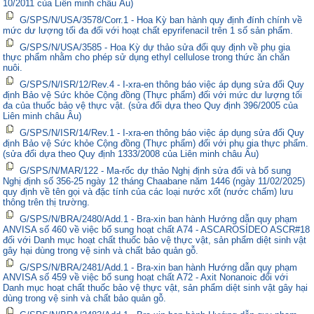
10/2011 của Liên minh châu Âu)
G/SPS/N/USA/3578/Corr.1 - Hoa Kỳ ban hành quy định đính chính về
mức dư lượng tối đa đối với hoạt chất epyrifenacil trên 1 số sản phẩm.
G/SPS/N/USA/3585 - Hoa Kỳ dự thảo sửa đổi quy định về phụ gia
thực phẩm nhằm cho phép sử dụng ethyl cellulose trong thức ăn chăn
nuôi.
G/SPS/N/ISR/12/Rev.4 - I-xra-en thông báo việc áp dụng sửa đổi Quy
định Bảo vệ Sức khỏe Cộng đồng (Thực phẩm) đối với mức dư lượng tối
đa của thuốc bảo vệ thực vật. (sửa đổi dựa theo Quy định 396/2005 của
Liên minh châu Âu)
G/SPS/N/ISR/14/Rev.1 - I-xra-en thông báo việc áp dụng sửa đổi Quy
định Bảo vệ Sức khỏe Cộng đồng (Thực phẩm) đối với phụ gia thực phẩm.
(sửa đổi dựa theo Quy định 1333/2008 của Liên minh châu Âu)
G/SPS/N/MAR/122 - Ma-rốc dự thảo Nghị định sửa đổi và bổ sung
Nghị định số 356-25 ngày 12 tháng Chaabane năm 1446 (ngày 11/02/2025)
quy định về tên gọi và đặc tính của các loại nước xốt (nước chấm) lưu
thông trên thị trường.
G/SPS/N/BRA/2480/Add.1 - Bra-xin ban hành Hướng dẫn quy phạm
ANVISA số 460 về việc bổ sung hoạt chất A74 - ASCAROSÍDEO ASCR#18
đối với Danh mục hoạt chất thuốc bảo vệ thực vật, sản phẩm diệt sinh vật
gây hại dùng trong vệ sinh và chất bảo quản gỗ.
G/SPS/N/BRA/2481/Add.1 - Bra-xin ban hành Hướng dẫn quy phạm
ANVISA số 459 về việc bổ sung hoạt chất A72 - Axit Nonanoic đối với
Danh mục hoạt chất thuốc bảo vệ thực vật, sản phẩm diệt sinh vật gây hại
dùng trong vệ sinh và chất bảo quản gỗ.