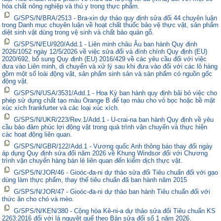
hóa chất nông nghiệp và thú y trong thực phẩm.
G/SPS/N/BRA/2513 - Bra-xin dự thảo quy định sửa đổi 44 chuyên luận
trong Danh mục chuyên luận về hoạt chất thuốc bảo vệ thực vật, sản phẩm
diệt sinh vật dùng trong vệ sinh và chất bảo quản gỗ.
G/SPS/N/EU/920/Add.1 - Liên minh châu Âu ban hành Quy định
2026/1052 ngày 12/5/2026 về việc sửa đổi và đính chính Quy định (EU)
2020/692, bổ sung Quy định (EU) 2016/429 về các yêu cầu đối với việc
đưa vào Liên minh, di chuyển và xử lý sau khi đưa vào đối với các lô hàng
gồm một số loài động vật, sản phẩm sinh sản và sản phẩm có nguồn gốc
động vật.
G/SPS/N/USA/3531/Add.1 - Hoa Kỳ ban hành quy định bãi bỏ việc cho
phép sử dụng chất tạo màu Orange B để tạo màu cho vỏ bọc hoặc bề mặt
xúc xích frankfurter và các loại xúc xích.
G/SPS/N/UKR/223/Rev.1/Add.1 - U-crai-na ban hành Quy định về yêu
cầu bảo đảm phúc lợi động vật trong quá trình vận chuyển và thực hiện
các hoạt động liên quan.
G/SPS/N/GBR/122/Add.1 - Vương quốc Anh thông báo thay đổi ngày
áp dụng Quy định sửa đổi năm 2026 về Khung Windsor đối với Chương
trình vận chuyển hàng bán lẻ liên quan đến kiểm dịch thực vật.
G/SPS/N/JOR/46 - Gioóc-đa-ni dự thảo sửa đổi Tiêu chuẩn đối với gạo
dùng làm thực phẩm, thay thế tiêu chuẩn đã ban hành năm 2015
G/SPS/N/JOR/47 - Gioóc-đa-ni dự thảo ban hành Tiêu chuẩn đối với
thức ăn cho chó và mèo.
G/SPS/N/KEN/380 - Cộng hòa Kê-ni-a dự thảo sửa đổi Tiêu chuẩn KS
2263:2016 đối với lá nguyệt quế theo Bản sửa đổi số 1 năm 2026.