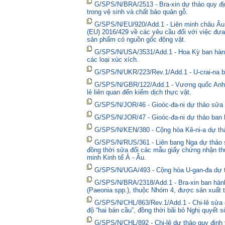
G/SPS/N/BRA/2513 - Bra-xin dự thảo quy địn
trong vệ sinh và chất bảo quản gỗ.
G/SPS/N/EU/920/Add.1 - Liên minh châu Âu 
(EU) 2016/429 về các yêu cầu đối với việc đưa
sản phẩm có nguồn gốc động vật.
G/SPS/N/USA/3531/Add.1 - Hoa Kỳ ban hành 
các loại xúc xích.
G/SPS/N/UKR/223/Rev.1/Add.1 - U-crai-na ba
G/SPS/N/GBR/122/Add.1 - Vương quốc Anh t
lẻ liên quan đến kiểm dịch thực vật.
G/SPS/N/JOR/46 - Gioóc-đa-ni dự thảo sửa đ
G/SPS/N/JOR/47 - Gioóc-đa-ni dự thảo ban 
G/SPS/N/KEN/380 - Cộng hòa Kê-ni-a dự thả
G/SPS/N/RUS/361 - Liên bang Nga dự thảo sửa
đồng thời sửa đổi các mẫu giấy chứng nhận thú
minh Kinh tế Á - Âu.
G/SPS/N/UGA/493 - Cộng hòa U-gan-đa dự t
G/SPS/N/BRA/2318/Add.1 - Bra-xin ban hành
(Paeonia spp.), thuộc Nhóm 4, được sản xuất t
G/SPS/N/CHL/863/Rev.1/Add.1 - Chi-lê sửa đổ
độ “hai bán cầu”, đồng thời bãi bỏ Nghị quyết 
G/SPS/N/CHL/892 - Chi-lê dự thảo quy định y