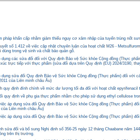
 pháp khẩn cấp nhằm giảm thiểu nguy cơ xâm nhập của tuyến trùng nốt sưng
yết số 1.412 về việc cập nhật chuyên luận của hoạt chất M26 - Metsulfurom
i dùng trong vệ sinh và chất bảo quản gỗ.
áp dụng các sửa đổi đối với Quy định Bảo vệ Sức khỏe Cộng đồng (Thực phẩm
p xúc trực tiếp với thực phẩm (sửa đổi dựa trên Quy định (EU) 2024/3190, th
p dụng sửa đổi Quy định Bảo vệ Sức khỏe Cộng đồng (Thực phẩm) đối với cá
2011 của Liên minh châu Âu)
quy định đính chính về mức dư lượng tối đa đối với hoạt chất epyrifenacil 
quy định về phụ gia thực phẩm nhằm cho phép sử dụng ethyl cellulose tron
 việc áp dụng sửa đổi Quy định Bảo vệ Sức khỏe Cộng đồng (Thực phẩm) đối
 của Liên minh châu Âu)
 việc áp dụng sửa đổi Quy định Bảo vệ Sức khỏe Cộng đồng (Thực phẩm) đối
 sửa đổi và bổ sung Nghị định số 356-25 ngày 12 tháng Chaabane năm 1446 
ng trên thị trường.