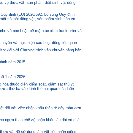
o vệ thực vật, sản phẩm diệt sinh vật dùng
 Quy định (EU) 2020/692, bổ sung Quy định
một số loài động vật, sản phẩm sinh sản và
ho vỏ bọc hoặc bề mặt xúc xích frankfurter và
huyển và thực hiện các hoạt động liên quan.
or đối với Chương trình vận chuyển hàng bán
 hành năm 2015
 số 1 năm 2026.
 hóa thuộc diện kiểm soát, giám sát thú y;
ước thứ ba vào lãnh thổ hải quan của Liên
t đối với việc nhập khẩu thân rễ cây mẫu đơn
 họ ngựa theo chế độ nhập khẩu lâu dài và chế
thực vật để sử dụng làm vật liệu nhân giống;