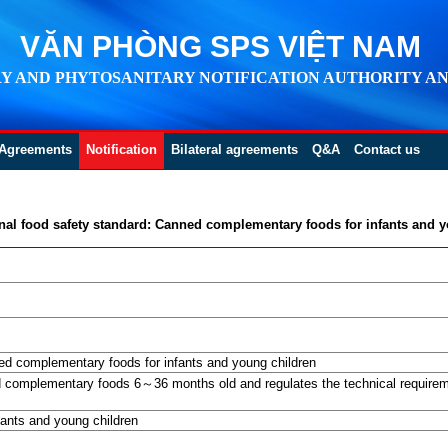
VĂN PHÒNG SPS VIỆT NAM
Y AND PHYTOSANITARY NOTIFICATION AUTHORITY AN
Agreements
Notification
Bilateral agreements
Q&A
Contact us
onal food safety standard: Canned complementary foods for infants and 
ed complementary foods for infants and young children
ed complementary foods 6～36 months old and regulates the technical requir
ants and young children