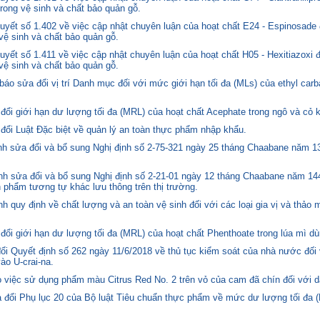
trong vệ sinh và chất bảo quản gỗ.
yết số 1.402 về việc cập nhật chuyên luận của hoạt chất E24 - Espinosade 
 vệ sinh và chất bảo quản gỗ.
yết số 1.411 về việc cập nhật chuyên luận của hoạt chất H05 - Hexitiazoxi 
 vệ sinh và chất bảo quản gỗ.
o sửa đổi vị trí Danh mục đối với mức giới hạn tối đa (MLs) của ethyl carb
i giới hạn dư lượng tối đa (MRL) của hoạt chất Acephate trong ngô và cỏ k
i Luật Đặc biệt về quản lý an toàn thực phẩm nhập khẩu.
 sửa đổi và bổ sung Nghị định số 2-75-321 ngày 25 tháng Chaabane năm 1397
h sửa đổi và bổ sung Nghị định số 2-21-01 ngày 12 tháng Chaabane năm 144
n phẩm tương tự khác lưu thông trên thị trường.
quy định về chất lượng và an toàn vệ sinh đối với các loại gia vị và thảo 
i giới hạn dư lượng tối đa (MRL) của hoạt chất Phenthoate trong lúa mì dù
i Quyết định số 262 ngày 11/6/2018 về thủ tục kiểm soát của nhà nước đối
o U-crai-na.
việc sử dụng phẩm màu Citrus Red No. 2 trên vỏ của cam đã chín đối với d
 đổi Phụ lục 20 của Bộ luật Tiêu chuẩn thực phẩm về mức dư lượng tối đa (