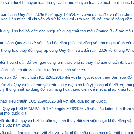
h sửa đổi 44 chuyên luận trong Danh mục chuyên luận về hoạt chất thuốc bả
ban hành Quy định 2026/1052 ngày 12/5/2026 về việc sửa đổi và đính chính
 vào Liên minh, di chuyển và xử lý sau khi đưa vào đối với các lô hàng gồm 
quy định bãi bỏ việc cho phép sử dụng chất tạo màu Orange B để tạo màu c
n hành Quy định về yêu cầu bảo đảm phúc lợi động vật trong quá trình vận c
hông báo thay đổi ngày áp dụng Quy định sửa đổi năm 2026 về Khung Winds
ổi Tiêu chuẩn đối với gạo dùng làm thực phẩm, thay thế tiêu chuẩn đã ban
hành Tiêu chuẩn đối với thức ăn cho chó và mèo.
o sửa đổi Tiêu chuẩn KS 2263:2016 đối với lá nguyệt quế theo Bản sửa đổi
 đổi Quy định về các yêu cầu thú y (vệ sinh thú y) thống nhất đối với hàng
 y thống nhất áp dụng đối với hàng hóa thuộc diện kiểm soát nhập khẩu từ n
hảo Tiêu chuẩn DUS 2590:2026 đối với dầu quả bơ ăn được.
 Quy định SDA/MAPA số 1.640 ngày 30/6/2026 về yêu cầu kiểm dịch thực vậ
ại mọi quốc gia.
i dự thảo quy định điều kiện vệ sinh thú y đối với việc nhập khẩu động vật
số 1.582 năm 2019.
êu cầu kiểm dịch thực vật đối với việc nhập khẩu phấn hoa của một số loài 