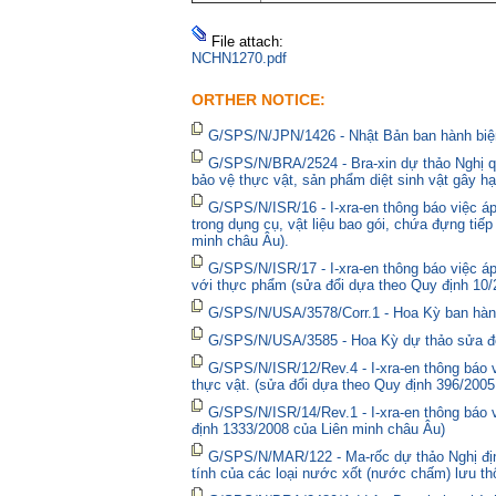
File attach:
NCHN1270.pdf
ORTHER NOTICE:
G/SPS/N/JPN/1426 - Nhật Bản ban hành biện
G/SPS/N/BRA/2524 - Bra-xin dự thảo Nghị qu
bảo vệ thực vật, sản phẩm diệt sinh vật gây hạ
G/SPS/N/ISR/16 - I-xra-en thông báo việc 
trong dụng cụ, vật liệu bao gói, chứa đựng tiế
minh châu Âu).
G/SPS/N/ISR/17 - I-xra-en thông báo việc á
với thực phẩm (sửa đổi dựa theo Quy định 10/
G/SPS/N/USA/3578/Corr.1 - Hoa Kỳ ban hành 
G/SPS/N/USA/3585 - Hoa Kỳ dự thảo sửa đổi 
G/SPS/N/ISR/12/Rev.4 - I-xra-en thông báo
thực vật. (sửa đổi dựa theo Quy định 396/2005
G/SPS/N/ISR/14/Rev.1 - I-xra-en thông báo
định 1333/2008 của Liên minh châu Âu)
G/SPS/N/MAR/122 - Ma-rốc dự thảo Nghị định
tính của các loại nước xốt (nước chấm) lưu thô