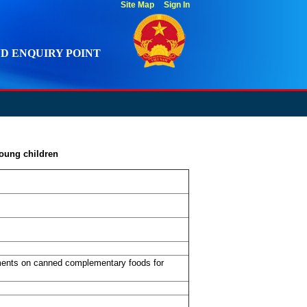
Site Map
Sign In
D ENQUIRY POINT
young children
ements on canned complementary foods for