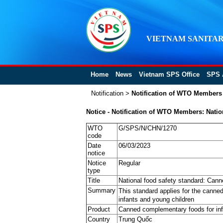
VIETNAM SANITAR
Home
News
Vietnam SPS Office
SPS 
Notification
>
Notification of WTO Members
Notice - Notification of WTO Members: Nati
WTO
G/SPS/N/CHN/1270
code
Date
06/03/2023
notice
Notice
Regular
type
Title
National food safety standard: Cann
Summary
This standard applies for the cann
infants and young children
Product
Canned complementary foods for inf
Country
Trung Quốc