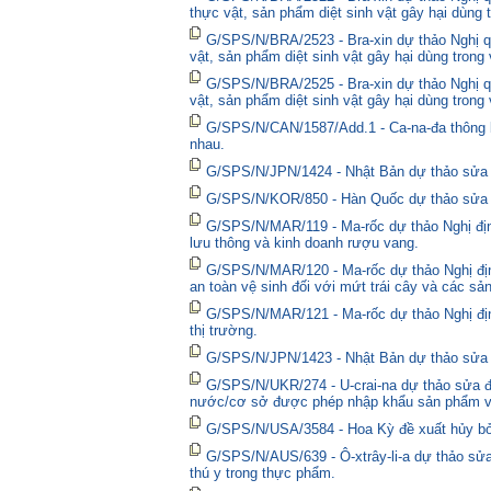
thực vật, sản phẩm diệt sinh vật gây hại dùng 
G/SPS/N/BRA/2523 - Bra-xin dự thảo Nghị qu
vật, sản phẩm diệt sinh vật gây hại dùng trong
G/SPS/N/BRA/2525 - Bra-xin dự thảo Nghị qu
vật, sản phẩm diệt sinh vật gây hại dùng trong
G/SPS/N/CAN/1587/Add.1 - Ca-na-đa thông bá
nhau.
G/SPS/N/JPN/1424 - Nhật Bản dự thảo sửa đổ
G/SPS/N/KOR/850 - Hàn Quốc dự thảo sửa đổ
G/SPS/N/MAR/119 - Ma-rốc dự thảo Nghị định
lưu thông và kinh doanh rượu vang.
G/SPS/N/MAR/120 - Ma-rốc dự thảo Nghị địn
an toàn vệ sinh đối với mứt trái cây và các sả
G/SPS/N/MAR/121 - Ma-rốc dự thảo Nghị định 
thị trường.
G/SPS/N/JPN/1423 - Nhật Bản dự thảo sửa đổ
G/SPS/N/UKR/274 - U-crai-na dự thảo sửa đổ
nước/cơ sở được phép nhập khẩu sản phẩm và
G/SPS/N/USA/3584 - Hoa Kỳ đề xuất hủy bỏ 
G/SPS/N/AUS/639 - Ô-xtrây-li-a dự thảo sửa
thú y trong thực phẩm.