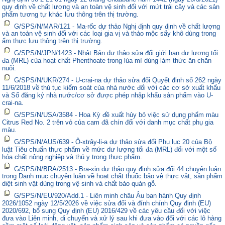
quy định về chất lượng và an toàn vệ sinh đối với mứt trái cây và các sản
phẩm tương tự khác lưu thông trên thị trường.
G/SPS/N/MAR/121 - Ma-rốc dự thảo Nghị định quy định về chất lượng
và an toàn vệ sinh đối với các loại gia vị và thảo mộc sấy khô dùng trong
ẩm thực lưu thông trên thị trường.
G/SPS/N/JPN/1423 - Nhật Bản dự thảo sửa đổi giới hạn dư lượng tối
đa (MRL) của hoạt chất Phenthoate trong lúa mì dùng làm thức ăn chăn
nuôi.
G/SPS/N/UKR/274 - U-crai-na dự thảo sửa đổi Quyết định số 262 ngày
11/6/2018 về thủ tục kiểm soát của nhà nước đối với các cơ sở xuất khẩu
và Sổ đăng ký nhà nước/cơ sở được phép nhập khẩu sản phẩm vào U-
crai-na.
G/SPS/N/USA/3584 - Hoa Kỳ đề xuất hủy bỏ việc sử dụng phẩm màu
Citrus Red No. 2 trên vỏ của cam đã chín đối với danh mục chất phụ gia
màu.
G/SPS/N/AUS/639 - Ô-xtrây-li-a dự thảo sửa đổi Phụ lục 20 của Bộ
luật Tiêu chuẩn thực phẩm về mức dư lượng tối đa (MRL) đối với một số
hóa chất nông nghiệp và thú y trong thực phẩm.
G/SPS/N/BRA/2513 - Bra-xin dự thảo quy định sửa đổi 44 chuyên luận
trong Danh mục chuyên luận về hoạt chất thuốc bảo vệ thực vật, sản phẩm
diệt sinh vật dùng trong vệ sinh và chất bảo quản gỗ.
G/SPS/N/EU/920/Add.1 - Liên minh châu Âu ban hành Quy định
2026/1052 ngày 12/5/2026 về việc sửa đổi và đính chính Quy định (EU)
2020/692, bổ sung Quy định (EU) 2016/429 về các yêu cầu đối với việc
đưa vào Liên minh, di chuyển và xử lý sau khi đưa vào đối với các lô hàng