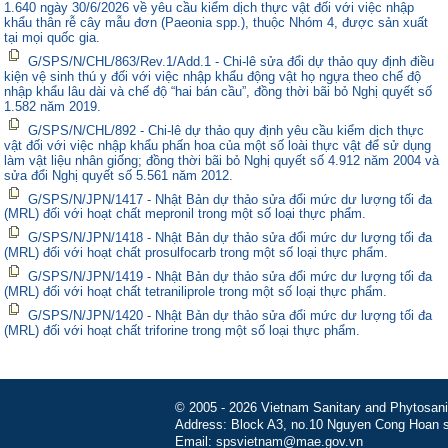
1.640 ngày 30/6/2026 về yêu cầu kiểm dịch thực vật đối với việc nhập
khẩu thân rễ cây mẫu đơn (Paeonia spp.), thuộc Nhóm 4, được sản xuất
tại mọi quốc gia.
G/SPS/N/CHL/863/Rev.1/Add.1 - Chi-lê sửa đổi dự thảo quy định điều
kiện vệ sinh thú y đối với việc nhập khẩu động vật họ ngựa theo chế độ
nhập khẩu lâu dài và chế độ “hai bán cầu”, đồng thời bãi bỏ Nghị quyết số
1.582 năm 2019.
G/SPS/N/CHL/892 - Chi-lê dự thảo quy định yêu cầu kiểm dịch thực
vật đối với việc nhập khẩu phấn hoa của một số loài thực vật để sử dụng
làm vật liệu nhân giống; đồng thời bãi bỏ Nghị quyết số 4.912 năm 2004 và
sửa đổi Nghị quyết số 5.561 năm 2012.
G/SPS/N/JPN/1417 - Nhật Bản dự thảo sửa đổi mức dư lượng tối đa
(MRL) đối với hoạt chất mepronil trong một số loại thực phẩm.
G/SPS/N/JPN/1418 - Nhật Bản dự thảo sửa đổi mức dư lượng tối đa
(MRL) đối với hoạt chất prosulfocarb trong một số loại thực phẩm.
G/SPS/N/JPN/1419 - Nhật Bản dự thảo sửa đổi mức dư lượng tối đa
(MRL) đối với hoạt chất tetraniliprole trong một số loại thực phẩm.
G/SPS/N/JPN/1420 - Nhật Bản dự thảo sửa đổi mức dư lượng tối đa
(MRL) đối với hoạt chất triforine trong một số loại thực phẩm.
© 2005 - 2026 Vietnam Sanitary and Phytosanita
Address: Block A3, no.10 Nguyen Cong Hoan st
Email: spsvietnam@mae.gov.vn