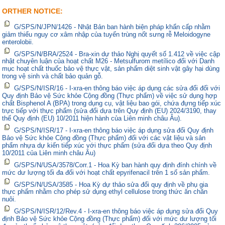
ORTHER NOTICE:
G/SPS/N/JPN/1426 - Nhật Bản ban hành biện pháp khẩn cấp nhằm
giảm thiểu nguy cơ xâm nhập của tuyến trùng nốt sưng rễ Meloidogyne
enterolobii.
G/SPS/N/BRA/2524 - Bra-xin dự thảo Nghị quyết số 1.412 về việc cập
nhật chuyên luận của hoạt chất M26 - Metsulfurom metílico đối với Danh
mục hoạt chất thuốc bảo vệ thực vật, sản phẩm diệt sinh vật gây hại dùng
trong vệ sinh và chất bảo quản gỗ.
G/SPS/N/ISR/16 - I-xra-en thông báo việc áp dụng các sửa đổi đối với
Quy định Bảo vệ Sức khỏe Cộng đồng (Thực phẩm) về việc sử dụng hợp
chất Bisphenol A (BPA) trong dụng cụ, vật liệu bao gói, chứa đựng tiếp xúc
trực tiếp với thực phẩm (sửa đổi dựa trên Quy định (EU) 2024/3190, thay
thế Quy định (EU) 10/2011 hiện hành của Liên minh châu Âu).
G/SPS/N/ISR/17 - I-xra-en thông báo việc áp dụng sửa đổi Quy định
Bảo vệ Sức khỏe Cộng đồng (Thực phẩm) đối với các vật liệu và sản
phẩm nhựa dự kiến tiếp xúc với thực phẩm (sửa đổi dựa theo Quy định
10/2011 của Liên minh châu Âu)
G/SPS/N/USA/3578/Corr.1 - Hoa Kỳ ban hành quy định đính chính về
mức dư lượng tối đa đối với hoạt chất epyrifenacil trên 1 số sản phẩm.
G/SPS/N/USA/3585 - Hoa Kỳ dự thảo sửa đổi quy định về phụ gia
thực phẩm nhằm cho phép sử dụng ethyl cellulose trong thức ăn chăn
nuôi.
G/SPS/N/ISR/12/Rev.4 - I-xra-en thông báo việc áp dụng sửa đổi Quy
định Bảo vệ Sức khỏe Cộng đồng (Thực phẩm) đối với mức dư lượng tối