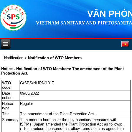
VĂN PHÒN
VIETNAM SANITARY AND PHYTOSANITA
Notification
>
Notification of WTO Members
Notice - Notification of WTO Members: The amendment of the Plant
Protection Act.
WTO
G/SPS/N/JPN/1017
code
Date
09/05/2022
notice
Notice
Regular
type
Title
The amendment of the Plant Protection Act.
Summary
1. In order to harmonize the phytosanitary measures with
lSPMs, Japan amended the Plant Protection Act as follows:
i. To introduce measures that allow items such as agricultural