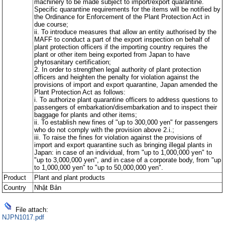
machinery to be made subject to import/export quarantine.
Specific quarantine requirements for the items will be notified by
the Ordinance for Enforcement of the Plant Protection Act in
due course;
ii. To introduce measures that allow an entity authorised by the
MAFF to conduct a part of the export inspection on behalf of
plant protection officers if the importing country requires the
plant or other item being exported from Japan to have
phytosanitary certification;
2. In order to strengthen legal authority of plant protection
officers and heighten the penalty for violation against the
provisions of import and export quarantine, Japan amended the
Plant Protection Act as follows:
i. To authorize plant quarantine officers to address questions to
passengers of embarkation/disembarkation and to inspect their
baggage for plants and other items;
ii. To establish new fines of "up to 300,000 yen" for passengers
who do not comply with the provision above 2.i.;
iii. To raise the fines for violation against the provisions of
import and export quarantine such as bringing illegal plants in
Japan: in case of an individual, from "up to 1,000,000 yen" to
"up to 3,000,000 yen", and in case of a corporate body, from "up
to 1,000,000 yen" to "up to 50,000,000 yen".
Product
Plant and plant products
Country
Nhật Bản
File attach:
NJPN1017.pdf