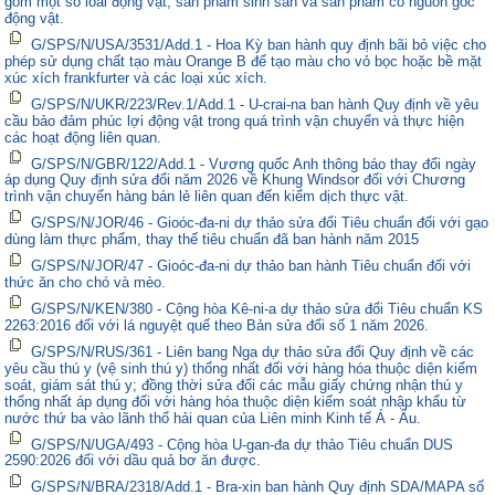
gồm một số loài động vật, sản phẩm sinh sản và sản phẩm có nguồn gốc
động vật.
G/SPS/N/USA/3531/Add.1 - Hoa Kỳ ban hành quy định bãi bỏ việc cho
phép sử dụng chất tạo màu Orange B để tạo màu cho vỏ bọc hoặc bề mặt
xúc xích frankfurter và các loại xúc xích.
G/SPS/N/UKR/223/Rev.1/Add.1 - U-crai-na ban hành Quy định về yêu
cầu bảo đảm phúc lợi động vật trong quá trình vận chuyển và thực hiện
các hoạt động liên quan.
G/SPS/N/GBR/122/Add.1 - Vương quốc Anh thông báo thay đổi ngày
áp dụng Quy định sửa đổi năm 2026 về Khung Windsor đối với Chương
trình vận chuyển hàng bán lẻ liên quan đến kiểm dịch thực vật.
G/SPS/N/JOR/46 - Gioóc-đa-ni dự thảo sửa đổi Tiêu chuẩn đối với gạo
dùng làm thực phẩm, thay thế tiêu chuẩn đã ban hành năm 2015
G/SPS/N/JOR/47 - Gioóc-đa-ni dự thảo ban hành Tiêu chuẩn đối với
thức ăn cho chó và mèo.
G/SPS/N/KEN/380 - Cộng hòa Kê-ni-a dự thảo sửa đổi Tiêu chuẩn KS
2263:2016 đối với lá nguyệt quế theo Bản sửa đổi số 1 năm 2026.
G/SPS/N/RUS/361 - Liên bang Nga dự thảo sửa đổi Quy định về các
yêu cầu thú y (vệ sinh thú y) thống nhất đối với hàng hóa thuộc diện kiểm
soát, giám sát thú y; đồng thời sửa đổi các mẫu giấy chứng nhận thú y
thống nhất áp dụng đối với hàng hóa thuộc diện kiểm soát nhập khẩu từ
nước thứ ba vào lãnh thổ hải quan của Liên minh Kinh tế Á - Âu.
G/SPS/N/UGA/493 - Cộng hòa U-gan-đa dự thảo Tiêu chuẩn DUS
2590:2026 đối với dầu quả bơ ăn được.
G/SPS/N/BRA/2318/Add.1 - Bra-xin ban hành Quy định SDA/MAPA số