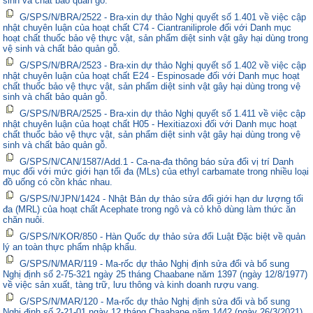
sinh và chất bảo quản gỗ.
G/SPS/N/BRA/2522 - Bra-xin dự thảo Nghị quyết số 1.401 về việc cập
nhật chuyên luận của hoạt chất C74 - Ciantraniliprole đối với Danh mục
hoạt chất thuốc bảo vệ thực vật, sản phẩm diệt sinh vật gây hại dùng trong
vệ sinh và chất bảo quản gỗ.
G/SPS/N/BRA/2523 - Bra-xin dự thảo Nghị quyết số 1.402 về việc cập
nhật chuyên luận của hoạt chất E24 - Espinosade đối với Danh mục hoạt
chất thuốc bảo vệ thực vật, sản phẩm diệt sinh vật gây hại dùng trong vệ
sinh và chất bảo quản gỗ.
G/SPS/N/BRA/2525 - Bra-xin dự thảo Nghị quyết số 1.411 về việc cập
nhật chuyên luận của hoạt chất H05 - Hexitiazoxi đối với Danh mục hoạt
chất thuốc bảo vệ thực vật, sản phẩm diệt sinh vật gây hại dùng trong vệ
sinh và chất bảo quản gỗ.
G/SPS/N/CAN/1587/Add.1 - Ca-na-đa thông báo sửa đổi vị trí Danh
mục đối với mức giới hạn tối đa (MLs) của ethyl carbamate trong nhiều loại
đồ uống có cồn khác nhau.
G/SPS/N/JPN/1424 - Nhật Bản dự thảo sửa đổi giới hạn dư lượng tối
đa (MRL) của hoạt chất Acephate trong ngô và cỏ khô dùng làm thức ăn
chăn nuôi.
G/SPS/N/KOR/850 - Hàn Quốc dự thảo sửa đổi Luật Đặc biệt về quản
lý an toàn thực phẩm nhập khẩu.
G/SPS/N/MAR/119 - Ma-rốc dự thảo Nghị định sửa đổi và bổ sung
Nghị định số 2-75-321 ngày 25 tháng Chaabane năm 1397 (ngày 12/8/1977)
về việc sản xuất, tàng trữ, lưu thông và kinh doanh rượu vang.
G/SPS/N/MAR/120 - Ma-rốc dự thảo Nghị định sửa đổi và bổ sung
Nghị định số 2-21-01 ngày 12 tháng Chaabane năm 1442 (ngày 26/3/2021)