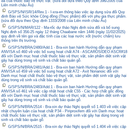
đa của thuốc bảo vệ thực vật. (sửa đổi dựa theo Quy định 396/2005 của
Liên minh châu Âu)
G/SPS/N/ISR/14/Rev.1 - I-xra-en thông báo việc áp dụng sửa đổi Quy
định Bảo vệ Sức khỏe Cộng đồng (Thực phẩm) đối với phụ gia thực phẩm.
(sửa đổi dựa theo Quy định 1333/2008 của Liên minh châu Âu)
G/SPS/N/MAR/122 - Ma-rốc dự thảo Nghị định sửa đổi và bổ sung
Nghị định số 356-25 ngày 12 tháng Chaabane năm 1446 (ngày 11/02/2025)
quy định về tên gọi và đặc tính của các loại nước xốt (nước chấm) lưu
thông trên thị trường.
G/SPS/N/BRA/2480/Add.1 - Bra-xin ban hành Hướng dẫn quy phạm
ANVISA số 460 về việc bổ sung hoạt chất A74 - ASCAROSÍDEO ASCR#18
đối với Danh mục hoạt chất thuốc bảo vệ thực vật, sản phẩm diệt sinh vật
gây hại dùng trong vệ sinh và chất bảo quản gỗ.
G/SPS/N/BRA/2481/Add.1 - Bra-xin ban hành Hướng dẫn quy phạm
ANVISA số 459 về việc bổ sung hoạt chất A72 - Axit Nonanoic đối với
Danh mục hoạt chất thuốc bảo vệ thực vật, sản phẩm diệt sinh vật gây hại
dùng trong vệ sinh và chất bảo quản gỗ.
G/SPS/N/BRA/2483/Add.1 - Bra-xin ban hành Hướng dẫn quy phạm
ANVISA số 461 về việc cập nhật hoạt chất C55 - Các hợp chất gốc đồng
đối với Danh mục hoạt chất thuốc bảo vệ thực vật, sản phẩm diệt sinh vật
gây hại dùng trong vệ sinh và chất bảo quản gỗ.
G/SPS/N/BRA/2514 - Bra-xin dự thảo Nghị quyết số 1.403 về việc cập
nhật chuyên luận của hoạt chất P34 - Piriproxifem đối với Danh mục hoạt
chất thuốc bảo vệ thực vật, sản phẩm diệt sinh vật gây hại dùng trong vệ
sinh và chất bảo quản gỗ.
G/SPS/N/BRA/2515 - Bra-xin dự thảo Nghị quyết số 1.404 về việc cập