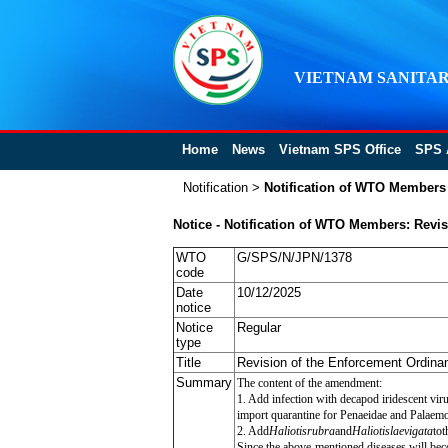
VIETNAM SANITAR
Home
News
Vietnam SPS Office
SPS 
Notification
>
Notification of WTO Members
Notice - Notification of WTO Members: Revis
WTO
G/SPS/N/JPN/1378
code
Date
10/12/2025
notice
Notice
Regular
type
Title
Revision of the Enforcement Ordinan
Summary
The content of the amendment:
1. Add infection with decapod iridescent virus
import quarantine for Penaeidae and Palaemo
2. Add
Haliotisrubra
and
Haliotislaevigata
tot
Since the above-mentioned diseases will becom