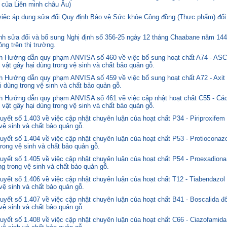
 của Liên minh châu Âu)
 việc áp dụng sửa đổi Quy định Bảo vệ Sức khỏe Cộng đồng (Thực phẩm) đối
 sửa đổi và bổ sung Nghị định số 356-25 ngày 12 tháng Chaabane năm 1446 
ng trên thị trường.
nh Hướng dẫn quy phạm ANVISA số 460 về việc bổ sung hoạt chất A74 - 
 vật gây hại dùng trong vệ sinh và chất bảo quản gỗ.
 Hướng dẫn quy phạm ANVISA số 459 về việc bổ sung hoạt chất A72 - Axit 
i dùng trong vệ sinh và chất bảo quản gỗ.
 Hướng dẫn quy phạm ANVISA số 461 về việc cập nhật hoạt chất C55 - Các
 vật gây hại dùng trong vệ sinh và chất bảo quản gỗ.
yết số 1.403 về việc cập nhật chuyên luận của hoạt chất P34 - Piriproxifem
 vệ sinh và chất bảo quản gỗ.
yết số 1.404 về việc cập nhật chuyên luận của hoạt chất P53 - Protioconazo
trong vệ sinh và chất bảo quản gỗ.
yết số 1.405 về việc cập nhật chuyên luận của hoạt chất P54 - Proexadiona
ng trong vệ sinh và chất bảo quản gỗ.
yết số 1.406 về việc cập nhật chuyên luận của hoạt chất T12 - Tiabendazol
 vệ sinh và chất bảo quản gỗ.
yết số 1.407 về việc cập nhật chuyên luận của hoạt chất B41 - Boscalida đ
 vệ sinh và chất bảo quản gỗ.
yết số 1.408 về việc cập nhật chuyên luận của hoạt chất C66 - Ciazofamida