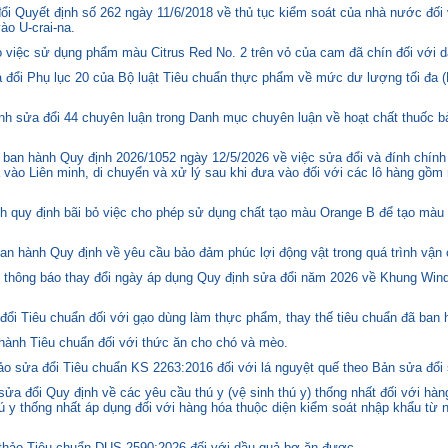
i Quyết định số 262 ngày 11/6/2018 về thủ tục kiểm soát của nhà nước đối
o U-crai-na.
việc sử dụng phẩm màu Citrus Red No. 2 trên vỏ của cam đã chín đối với d
 đổi Phụ lục 20 của Bộ luật Tiêu chuẩn thực phẩm về mức dư lượng tối đa (
h sửa đổi 44 chuyên luận trong Danh mục chuyên luận về hoạt chất thuốc bả
ban hành Quy định 2026/1052 ngày 12/5/2026 về việc sửa đổi và đính chính
 vào Liên minh, di chuyển và xử lý sau khi đưa vào đối với các lô hàng gồm 
quy định bãi bỏ việc cho phép sử dụng chất tạo màu Orange B để tạo màu c
n hành Quy định về yêu cầu bảo đảm phúc lợi động vật trong quá trình vận c
hông báo thay đổi ngày áp dụng Quy định sửa đổi năm 2026 về Khung Winds
ổi Tiêu chuẩn đối với gạo dùng làm thực phẩm, thay thế tiêu chuẩn đã ban
hành Tiêu chuẩn đối với thức ăn cho chó và mèo.
o sửa đổi Tiêu chuẩn KS 2263:2016 đối với lá nguyệt quế theo Bản sửa đổi
 đổi Quy định về các yêu cầu thú y (vệ sinh thú y) thống nhất đối với hàng
 y thống nhất áp dụng đối với hàng hóa thuộc diện kiểm soát nhập khẩu từ n
hảo Tiêu chuẩn DUS 2590:2026 đối với dầu quả bơ ăn được.