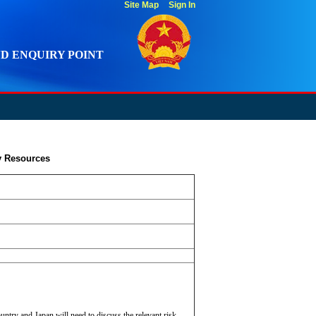
Site Map
Sign In
D ENQUIRY POINT
ry Resources
untry and Japan will need to discuss the relevant risk