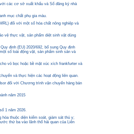
 với các cơ sở xuất khẩu và Sổ đăng ký nhà
anh mục chất phụ gia màu.
MRL) đối với một số hóa chất nông nghiệp và
o vệ thực vật, sản phẩm diệt sinh vật dùng
 Quy định (EU) 2020/692, bổ sung Quy định
một số loài động vật, sản phẩm sinh sản và
ho vỏ bọc hoặc bề mặt xúc xích frankfurter và
huyển và thực hiện các hoạt động liên quan.
or đối với Chương trình vận chuyển hàng bán
 hành năm 2015
 số 1 năm 2026.
 hóa thuộc diện kiểm soát, giám sát thú y;
ước thứ ba vào lãnh thổ hải quan của Liên