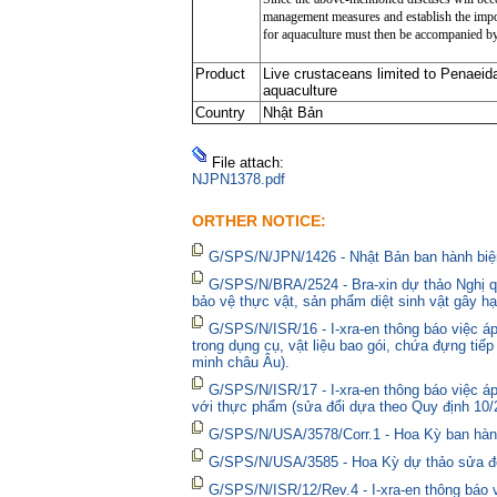
management measures and establish the impor
for aquaculture must then be accompanied by a
Product
Live crustaceans limited to Penaeida
aquaculture
Country
Nhật Bản
File attach:
NJPN1378.pdf
ORTHER NOTICE:
G/SPS/N/JPN/1426 - Nhật Bản ban hành biện
G/SPS/N/BRA/2524 - Bra-xin dự thảo Nghị qu
bảo vệ thực vật, sản phẩm diệt sinh vật gây hạ
G/SPS/N/ISR/16 - I-xra-en thông báo việc 
trong dụng cụ, vật liệu bao gói, chứa đựng tiế
minh châu Âu).
G/SPS/N/ISR/17 - I-xra-en thông báo việc á
với thực phẩm (sửa đổi dựa theo Quy định 10/
G/SPS/N/USA/3578/Corr.1 - Hoa Kỳ ban hành 
G/SPS/N/USA/3585 - Hoa Kỳ dự thảo sửa đổi 
G/SPS/N/ISR/12/Rev.4 - I-xra-en thông báo