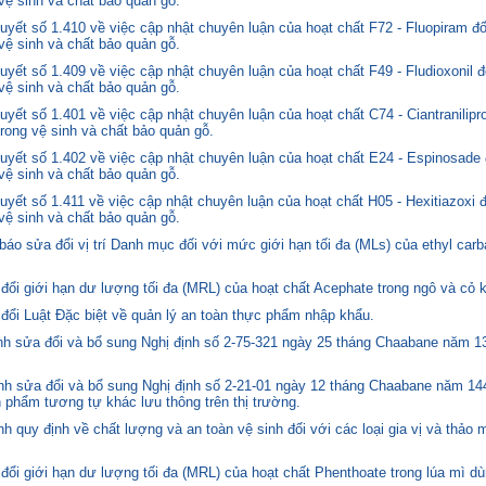
 vệ sinh và chất bảo quản gỗ.
yết số 1.410 về việc cập nhật chuyên luận của hoạt chất F72 - Fluopiram đ
 vệ sinh và chất bảo quản gỗ.
yết số 1.409 về việc cập nhật chuyên luận của hoạt chất F49 - Fludioxonil 
 vệ sinh và chất bảo quản gỗ.
ết số 1.401 về việc cập nhật chuyên luận của hoạt chất C74 - Ciantranilipr
trong vệ sinh và chất bảo quản gỗ.
yết số 1.402 về việc cập nhật chuyên luận của hoạt chất E24 - Espinosade 
 vệ sinh và chất bảo quản gỗ.
yết số 1.411 về việc cập nhật chuyên luận của hoạt chất H05 - Hexitiazoxi 
 vệ sinh và chất bảo quản gỗ.
o sửa đổi vị trí Danh mục đối với mức giới hạn tối đa (MLs) của ethyl carb
i giới hạn dư lượng tối đa (MRL) của hoạt chất Acephate trong ngô và cỏ k
i Luật Đặc biệt về quản lý an toàn thực phẩm nhập khẩu.
 sửa đổi và bổ sung Nghị định số 2-75-321 ngày 25 tháng Chaabane năm 1397
h sửa đổi và bổ sung Nghị định số 2-21-01 ngày 12 tháng Chaabane năm 144
n phẩm tương tự khác lưu thông trên thị trường.
quy định về chất lượng và an toàn vệ sinh đối với các loại gia vị và thảo 
i giới hạn dư lượng tối đa (MRL) của hoạt chất Phenthoate trong lúa mì dù