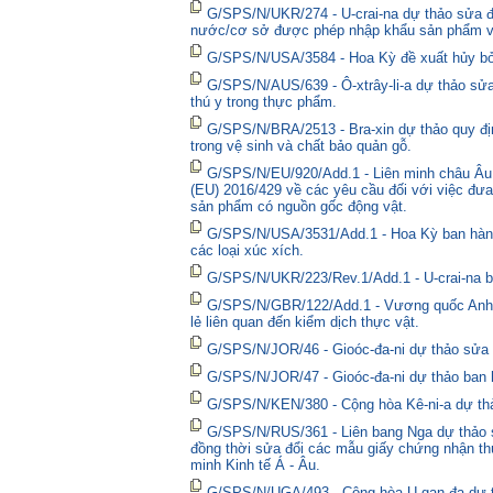
G/SPS/N/UKR/274 - U-crai-na dự thảo sửa đổ
nước/cơ sở được phép nhập khẩu sản phẩm và
G/SPS/N/USA/3584 - Hoa Kỳ đề xuất hủy bỏ 
G/SPS/N/AUS/639 - Ô-xtrây-li-a dự thảo sửa
thú y trong thực phẩm.
G/SPS/N/BRA/2513 - Bra-xin dự thảo quy địn
trong vệ sinh và chất bảo quản gỗ.
G/SPS/N/EU/920/Add.1 - Liên minh châu Âu 
(EU) 2016/429 về các yêu cầu đối với việc đưa
sản phẩm có nguồn gốc động vật.
G/SPS/N/USA/3531/Add.1 - Hoa Kỳ ban hành 
các loại xúc xích.
G/SPS/N/UKR/223/Rev.1/Add.1 - U-crai-na ba
G/SPS/N/GBR/122/Add.1 - Vương quốc Anh t
lẻ liên quan đến kiểm dịch thực vật.
G/SPS/N/JOR/46 - Gioóc-đa-ni dự thảo sửa đ
G/SPS/N/JOR/47 - Gioóc-đa-ni dự thảo ban 
G/SPS/N/KEN/380 - Cộng hòa Kê-ni-a dự thả
G/SPS/N/RUS/361 - Liên bang Nga dự thảo sửa
đồng thời sửa đổi các mẫu giấy chứng nhận thú
minh Kinh tế Á - Âu.
G/SPS/N/UGA/493 - Cộng hòa U-gan-đa dự t