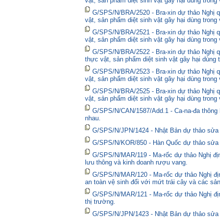
vật, sản phẩm diệt sinh vật gây hại dùng trong
G/SPS/N/BRA/2520 - Bra-xin dự thảo Nghị qu
vật, sản phẩm diệt sinh vật gây hại dùng trong
G/SPS/N/BRA/2521 - Bra-xin dự thảo Nghị qu
vật, sản phẩm diệt sinh vật gây hại dùng trong
G/SPS/N/BRA/2522 - Bra-xin dự thảo Nghị quy
thực vật, sản phẩm diệt sinh vật gây hại dùng 
G/SPS/N/BRA/2523 - Bra-xin dự thảo Nghị qu
vật, sản phẩm diệt sinh vật gây hại dùng trong
G/SPS/N/BRA/2525 - Bra-xin dự thảo Nghị qu
vật, sản phẩm diệt sinh vật gây hại dùng trong
G/SPS/N/CAN/1587/Add.1 - Ca-na-đa thông bá
nhau.
G/SPS/N/JPN/1424 - Nhật Bản dự thảo sửa đổ
G/SPS/N/KOR/850 - Hàn Quốc dự thảo sửa đổ
G/SPS/N/MAR/119 - Ma-rốc dự thảo Nghị định
lưu thông và kinh doanh rượu vang.
G/SPS/N/MAR/120 - Ma-rốc dự thảo Nghị địn
an toàn vệ sinh đối với mứt trái cây và các sả
G/SPS/N/MAR/121 - Ma-rốc dự thảo Nghị định 
thị trường.
G/SPS/N/JPN/1423 - Nhật Bản dự thảo sửa đổ