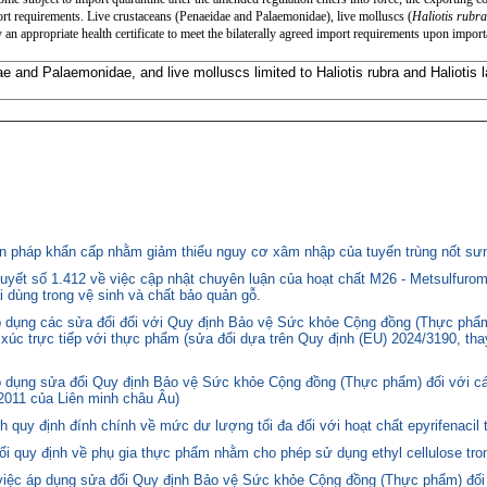
t requirements. Live crustaceans (Penaeidae and Palaemonidae), live molluscs (
Haliotis rubr
n appropriate health certificate to meet the bilaterally agreed import requirements upon import
e and Palaemonidae, and live molluscs limited to Haliotis rubra and Haliotis l
 pháp khẩn cấp nhằm giảm thiểu nguy cơ xâm nhập của tuyến trùng nốt sưng
yết số 1.412 về việc cập nhật chuyên luận của hoạt chất M26 - Metsulfurom
i dùng trong vệ sinh và chất bảo quản gỗ.
áp dụng các sửa đổi đối với Quy định Bảo vệ Sức khỏe Cộng đồng (Thực phẩm
p xúc trực tiếp với thực phẩm (sửa đổi dựa trên Quy định (EU) 2024/3190, th
p dụng sửa đổi Quy định Bảo vệ Sức khỏe Cộng đồng (Thực phẩm) đối với cá
2011 của Liên minh châu Âu)
quy định đính chính về mức dư lượng tối đa đối với hoạt chất epyrifenacil 
quy định về phụ gia thực phẩm nhằm cho phép sử dụng ethyl cellulose tron
 việc áp dụng sửa đổi Quy định Bảo vệ Sức khỏe Cộng đồng (Thực phẩm) đối