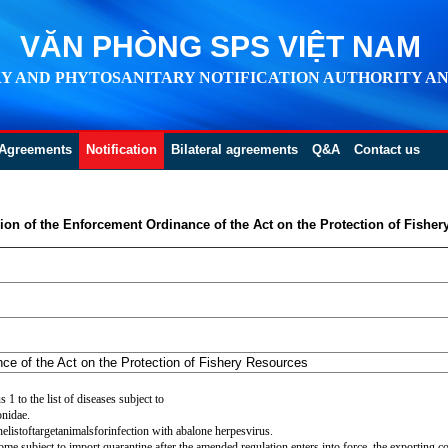
VĂN PHÒNG SPS VIỆT NAM
Y AND PHYTOSANITARY NOTIFICATION AUTHORITY AN
Agreements
Notification
Bilateral agreements
Q&A
Contact us
ion of the Enforcement Ordinance of the Act on the Protection of Fishe
ce of the Act on the Protection of Fishery Resources
 1 to the list of diseases subject to
nidae.
helistoftargetanimalsforinfection with abalone herpesvirus.
e subject to import quarantine after the amended regulation enters into force, the exporting co