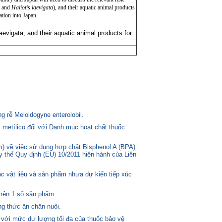
a
and
Haliotis laevigata
), and their aquatic animal products
ation into Japan.
aevigata, and their aquatic animal products for
 rễ Meloidogyne enterolobii.
 metílico đối với Danh mục hoạt chất thuốc
) về việc sử dụng hợp chất Bisphenol A (BPA)
ay thế Quy định (EU) 10/2011 hiện hành của Liên
c vật liệu và sản phẩm nhựa dự kiến tiếp xúc
trên 1 số sản phẩm.
g thức ăn chăn nuôi.
 với mức dư lượng tối đa của thuốc bảo vệ